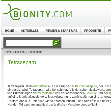
HOME
AKTUELLES
FIRMEN & START-UPS
PRODUKTE
W
Home
Lexikon
Tetrazepam
Tetrazepam
Tetrazepam
ist ein
Arzneistoff
aus der Gruppe der
Benzodiazepine
, der ins
eingesetzt wird. Tetrazepam wird bei schmerzreflektorischer Muskelverspan
von Erkrankungen der
Wirbelsäule
und der achsennahen
Gelenke
und bei
s
auf eine krankhaft gesteigerte Muskelspannung zurückzuführen sind, angewan
®
®
Deutschland u. a. unter den Markennamen Musaril
und Rilex
sowie unter
Handel. Tetrazepam unterliegt der ärztlichen Verschreibungspflicht.