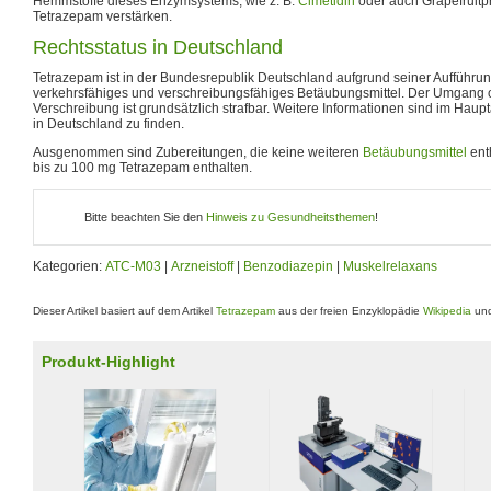
Hemmstoffe dieses Enzymsystems, wie z. B.
Cimetidin
oder auch Grapefruitp
Tetrazepam verstärken.
Rechtsstatus in Deutschland
Tetrazepam ist in der Bundesrepublik Deutschland aufgrund seiner Aufführun
verkehrsfähiges und verschreibungsfähiges Betäubungsmittel. Der Umgang 
Verschreibung ist grundsätzlich strafbar. Weitere Informationen sind im Haupt
in Deutschland zu finden.
Ausgenommen sind Zubereitungen, die keine weiteren
Betäubungsmittel
ent
bis zu 100 mg Tetrazepam enthalten.
Bitte beachten Sie den
Hinweis zu Gesundheitsthemen
!
Kategorien:
ATC-M03
|
Arzneistoff
|
Benzodiazepin
|
Muskelrelaxans
Dieser Artikel basiert auf dem Artikel
Tetrazepam
aus der freien Enzyklopädie
Wikipedia
und
Produkt-Highlight