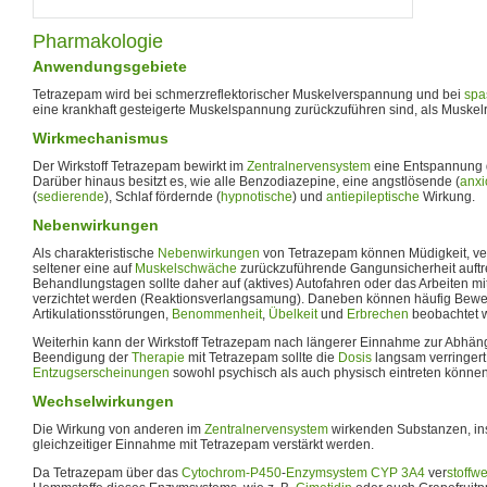
Pharmakologie
Anwendungsgebiete
Tetrazepam wird bei schmerzreflektorischer Muskelverspannung und bei
spa
eine krankhaft gesteigerte Muskelspannung zurückzuführen sind, als Muske
Wirkmechanismus
Der Wirkstoff Tetrazepam bewirkt im
Zentralnervensystem
eine Entspannung 
Darüber hinaus besitzt es, wie alle Benzodiazepine, eine angstlösende (
anxi
(
sedierende
), Schlaf fördernde (
hypnotische
) und
antiepileptische
Wirkung.
Nebenwirkungen
Als charakteristische
Nebenwirkungen
von Tetrazepam können Müdigkeit, ve
seltener eine auf
Muskelschwäche
zurückzuführende Gangunsicherheit auftre
Behandlungstagen sollte daher auf (aktives) Autofahren oder das Arbeiten m
verzichtet werden (Reaktionsverlangsamung). Daneben können häufig Bew
Artikulationsstörungen,
Benommenheit
,
Übelkeit
und
Erbrechen
beobachtet w
Weiterhin kann der Wirkstoff Tetrazepam nach längerer Einnahme zur Abhängi
Beendigung der
Therapie
mit Tetrazepam sollte die
Dosis
langsam verringert
Entzugserscheinungen
sowohl psychisch als auch physisch eintreten können
Wechselwirkungen
Die Wirkung von anderen im
Zentralnervensystem
wirkenden Substanzen, i
gleichzeitiger Einnahme mit Tetrazepam verstärkt werden.
Da Tetrazepam über das
Cytochrom-P450
-
Enzymsystem
CYP 3A4
ver
stoffw