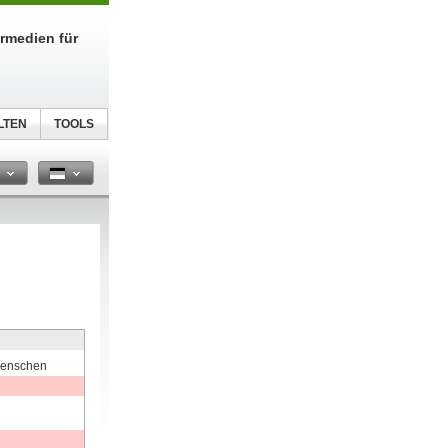
urmedien für
LTEN
TOOLS
n
Menschen