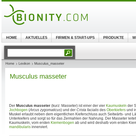
HOME
AKTUELLES
FIRMEN & START-UPS
PRODUKTE
W
Home
Lexikon
Musculus_masseter
Musculus masseter
Der
Musculus masseter
(kurz: Masseter) ist einer der vier
Kaumuskeln
der S
Jochbogen
(
Arcus zygomaticus
) und der
Crista facialis
des
Oberkiefers
und i
Muskel erlaubt neben dem eigentlichen Kieferschluss auch Seitwärts- und
Unterkiefers und sorgt so für das Zermahlen der Nahrung. Der Masseter leite
Kaumuskeln, vom ersten
Kiemenbogen
ab und wird deshalb vom ersten Ki
mandibularis
innerviert.