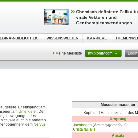
Chemisch definierte Zellkult
virale Vektoren und
Gentherapieanwendungen
EBINAR-BIBLIOTHEK
WISSENSWELTEN
KARRIERE
THEMENWE
Meine Merkliste
my.bionity.com
Logi
Musculus masseter
äugetiere. Er entspringt am
nseriert am
Unterkiefer
. Der
Kopf- und Halsmuskulatur des 
 Längsbewegungen des
Ursprung
t sich, wie auch die anderen
emenbogennerv, dem
Nervus
Jochbogen
(
Arcus zygomaticus
)
Crista facialis
Ansatz