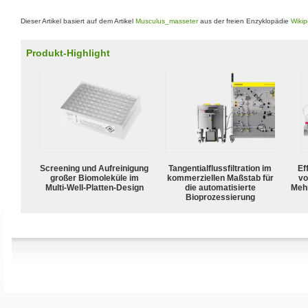
Dieser Artikel basiert auf dem Artikel
Musculus_masseter
aus der freien Enzyklopädie
Wikip
Produkt-Highlight
Screening und Aufreinigung
Tangentialflussfiltration im
Ef
großer Biomoleküle im
kommerziellen Maßstab für
vo
Multi-Well-Platten-Design
die automatisierte
Meh
Bioprozessierung