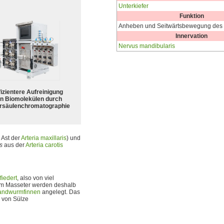
Unterkiefer
Funktion
Anheben und Seitwärtsbewegung des U
Innervation
Nervus mandibularis
fizientere Aufreinigung
n Biomolekülen durch
rsäulenchromatographie
 Ast der
Arteria maxillaris
) und
s
aus der
Arteria carotis
fiedert
, also von viel
. Am Masseter werden deshalb
andwurmfinnen
angelegt. Das
g von Sülze