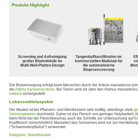
Produkt-Highlight
Screening und Aufreinigung
Tangentialflussfiltration im
Ef
großer Biomoleküle im
kommerziellen Maßstab für
vo
Multi-Well-Platten-Design
die automatisierte
Meh
Bioprozessierung
Die Blutversorgung erfolgt beim Menschen durch die
Arteria masseterica
(ein
die
Arteria transversa faciei
. Bei Tieren wird sie über den
Ramus massetericu
externa
sichergestellt.
Lebensmittelaspekte
Der Muskel ist bei Pflanzen- und Allesfressern sehr kräftig, allerdings stark
ge
Sehnengewebe
durchsetzt. Daher ist das Fleisch von geringer Nutzbarkeit
beim Rind bei der Fleischbeschau auch die Schnitte zur Untersuchung auf
B
Kopffleisch (einschließlich Masseter) des Schweines wird nur zur Herstellun
("Schweinekopfsülze") verwendet.
Kategorie
:
Skelettmuskel