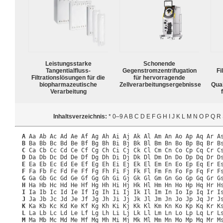
Leistungsstarke
Schonende
Tangentialfluss-
Gegenstromzentrifugation
Fi
Filtrationslösungen für die
für hervorragende
biopharmazeutische
Zellverarbeitungsergebnisse
Qua
Verarbeitung
Inhaltsverzeichnis:
* 0–9 A B C D E F G H I J K L M N O P Q R
A
Aa Ab Ac Ad Ae Af Ag Ah Ai Aj Ak Al Am An Ao Ap Aq Ar As
B
Ba Bb Bc Bd Be Bf Bg Bh Bi Bj Bk Bl Bm Bn Bo Bp Bq Br Bs
C
Ca Cb Cc Cd Ce Cf Cg Ch Ci Cj Ck Cl Cm Cn Co Cp Cq Cr Cs
D
Da Db Dc Dd De Df Dg Dh Di Dj Dk Dl Dm Dn Do Dp Dq Dr Ds
E
Ea Eb Ec Ed Ee Ef Eg Eh Ei Ej Ek El Em En Eo Ep Eq Er Es
F
Fa Fb Fc Fd Fe Ff Fg Fh Fi Fj Fk Fl Fm Fn Fo Fp Fq Fr Fs
G
Ga Gb Gc Gd Ge Gf Gg Gh Gi Gj Gk Gl Gm Gn Go Gp Gq Gr Gs
H
Ha Hb Hc Hd He Hf Hg Hh Hi Hj Hk Hl Hm Hn Ho Hp Hq Hr Hs
I
Ia Ib Ic Id Ie If Ig Ih Ii Ij Ik Il Im In Io Ip Iq Ir Is
J
Ja Jb Jc Jd Je Jf Jg Jh Ji Jj Jk Jl Jm Jn Jo Jp Jq Jr Js
K
Ka Kb Kc Kd Ke Kf Kg Kh Ki Kj Kk Kl Km Kn Ko Kp Kq Kr Ks
L
La Lb Lc Ld Le Lf Lg Lh Li Lj Lk Ll Lm Ln Lo Lp Lq Lr Ls
M
Ma Mb Mc Md Me Mf Mg Mh Mi Mj Mk Ml Mm Mn Mo Mp Mq Mr Ms