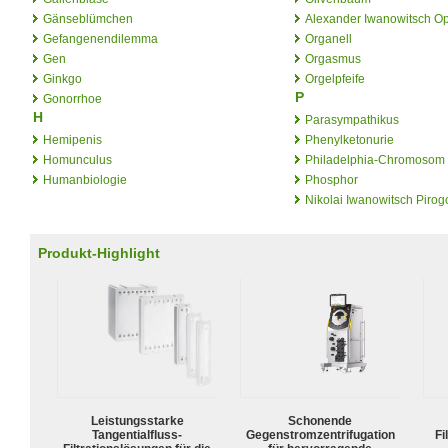
Gänseblümchen
Alexander Iwanowitsch Op
Gefangenendilemma
Organell
Gen
Orgasmus
Ginkgo
Orgelpfeife
P
Gonorrhoe
H
Parasympathikus
Hemipenis
Phenylketonurie
Homunculus
Philadelphia-Chromosom
Humanbiologie
Phosphor
Nikolai Iwanowitsch Piro
Produkt-Highlight
Leistungsstarke
Schonende
Tangentialfluss-
Gegenstromzentrifugation
Fi