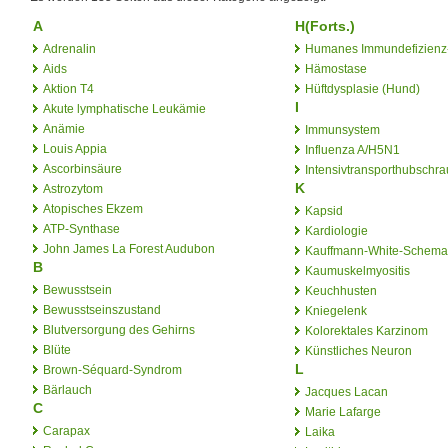
A
H(Forts.)
Adrenalin
Humanes Immundefizienz-
Aids
Hämostase
Aktion T4
Hüftdysplasie (Hund)
I
Akute lymphatische Leukämie
Anämie
Immunsystem
Louis Appia
Influenza A/H5N1
Ascorbinsäure
Intensivtransporthubschr
K
Astrozytom
Atopisches Ekzem
Kapsid
ATP-Synthase
Kardiologie
John James La Forest Audubon
Kauffmann-White-Schema
B
Kaumuskelmyositis
Bewusstsein
Keuchhusten
Bewusstseinszustand
Kniegelenk
Blutversorgung des Gehirns
Kolorektales Karzinom
Blüte
Künstliches Neuron
L
Brown-Séquard-Syndrom
Bärlauch
Jacques Lacan
C
Marie Lafarge
Carapax
Laika