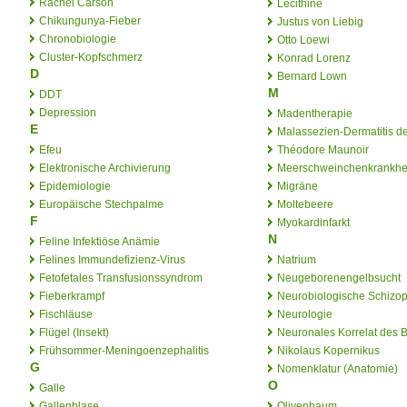
Rachel Carson
Lecithine
Chikungunya-Fieber
Justus von Liebig
Chronobiologie
Otto Loewi
Cluster-Kopfschmerz
Konrad Lorenz
D
Bernard Lown
M
DDT
Depression
Madentherapie
E
Malassezien-Dermatitis 
Efeu
Théodore Maunoir
Elektronische Archivierung
Meerschweinchenkrankhe
Epidemiologie
Migräne
Europäische Stechpalme
Moltebeere
F
Myokardinfarkt
N
Feline Infektiöse Anämie
Felines Immundefizienz-Virus
Natrium
Fetofetales Transfusionssyndrom
Neugeborenengelbsucht
Fieberkrampf
Neurobiologische Schizo
Fischläuse
Neurologie
Flügel (Insekt)
Neuronales Korrelat des 
Frühsommer-Meningoenzephalitis
Nikolaus Kopernikus
G
Nomenklatur (Anatomie)
O
Galle
Gallenblase
Olivenbaum