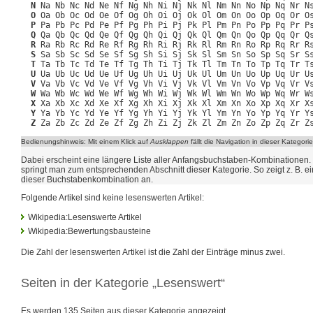
N
Na Nb Nc Nd Ne Nf Ng Nh Ni Nj Nk Nl Nm Nn No Np Nq Nr Ns
O
Oa Ob Oc Od Oe Of Og Oh Oi Oj Ok Ol Om On Oo Op Oq Or Os
P
Pa Pb Pc Pd Pe Pf Pg Ph Pi Pj Pk Pl Pm Pn Po Pp Pq Pr Ps
Q
Qa Qb Qc Qd Qe Qf Qg Qh Qi Qj Qk Ql Qm Qn Qo Qp Qq Qr Qs
R
Ra Rb Rc Rd Re Rf Rg Rh Ri Rj Rk Rl Rm Rn Ro Rp Rq Rr Rs
S
Sa Sb Sc Sd Se Sf Sg Sh Si Sj Sk Sl Sm Sn So Sp Sq Sr Ss
T
Ta Tb Tc Td Te Tf Tg Th Ti Tj Tk Tl Tm Tn To Tp Tq Tr Ts
U
Ua Ub Uc Ud Ue Uf Ug Uh Ui Uj Uk Ul Um Un Uo Up Uq Ur Us
V
Va Vb Vc Vd Ve Vf Vg Vh Vi Vj Vk Vl Vm Vn Vo Vp Vq Vr Vs
W
Wa Wb Wc Wd We Wf Wg Wh Wi Wj Wk Wl Wm Wn Wo Wp Wq Wr Ws
X
Xa Xb Xc Xd Xe Xf Xg Xh Xi Xj Xk Xl Xm Xn Xo Xp Xq Xr Xs
Y
Ya Yb Yc Yd Ye Yf Yg Yh Yi Yj Yk Yl Ym Yn Yo Yp Yq Yr Ys
Z
Za Zb Zc Zd Ze Zf Zg Zh Zi Zj Zk Zl Zm Zn Zo Zp Zq Zr Zs
Bedienungshinweis: Mit einem Klick auf
Ausklappen
fällt die Navigation in dieser Kategorie 
Dabei erscheint eine längere Liste aller Anfangsbuchstaben-Kombinationen. 
springt man zum entsprechenden Abschnitt dieser Kategorie. So zeigt z. B. ei
dieser Buchstabenkombination an.
Folgende Artikel sind keine lesenswerten Artikel:
Wikipedia:Lesenswerte Artikel
Wikipedia:Bewertungsbausteine
Die Zahl der lesenswerten Artikel ist die Zahl der Einträge minus zwei.
Seiten in der Kategorie „Lesenswert“
Es werden 135 Seiten aus dieser Kategorie angezeigt.