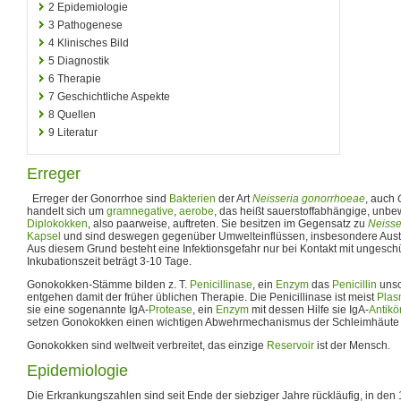
2
Epidemiologie
3
Pathogenese
4
Klinisches Bild
5
Diagnostik
6
Therapie
7
Geschichtliche Aspekte
8
Quellen
9
Literatur
Erreger
Erreger der Gonorrhoe sind
Bakterien
der Art
Neisseria gonorrhoeae
, auch
handelt sich um
gramnegative
,
aerobe
, das heißt sauerstoffabhängige, unbew
Diplokokken
, also paarweise, auftreten. Sie besitzen im Gegensatz zu
Neisse
Kapsel
und sind deswegen gegenüber Umwelteinflüssen, insbesondere Austr
Aus diesem Grund besteht eine Infektionsgefahr nur bei Kontakt mit ungesch
Inkubationszeit beträgt 3-10 Tage.
Gonokokken-Stämme bilden z. T.
Penicillinase
, ein
Enzym
das
Penicillin
unsc
entgehen damit der früher üblichen Therapie. Die Penicillinase ist meist
Plas
sie eine sogenannte IgA-
Protease
, ein
Enzym
mit dessen Hilfe sie IgA-
Antikö
setzen Gonokokken einen wichtigen Abwehrmechanismus der Schleimhäute a
Gonokokken sind weltweit verbreitet, das einzige
Reservoir
ist der Mensch.
Epidemiologie
Die Erkrankungszahlen sind seit Ende der siebziger Jahre rückläufig, in den