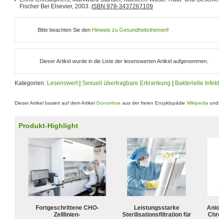
Fischer Bei Elsevier, 2003.
ISBN 978-3437267109
Bitte beachten Sie den
Hinweis zu Gesundheitsthemen
!
Dieser Artikel wurde in die Liste der lesenswerten Artikel aufgenommen.
Kategorien:
Lesenswert
|
Sexuell übertragbare Erkrankung
|
Bakterielle Infek
Dieser Artikel basiert auf dem Artikel
Gonorrhoe
aus der freien Enzyklopädie
Wikipedia
und 
Produkt-Highlight
Fortgeschrittene CHO-
Leistungsstarke
Ani
Zelllinien-
Sterilisationsfiltration für
Chr