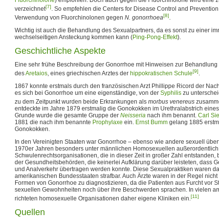
[7]
verzeichnet
. So empfehlen die Centers for Disease Control and Prevention 
[8]
Verwendung von Fluorchinolonen gegen
N. gonorrhoea
.
Wichtig ist auch die Behandlung des Sexualpartners, da es sonst zu einer 
wechselseitigen Ansteckung kommen kann (
Ping-Pong-Effekt
).
Geschichtliche Aspekte
Eine sehr frühe Beschreibung der Gonorrhoe mit Hinweisen zur Behandlung fi
[9]
des
Aretaios
, eines griechischen Arztes der
hippokratischen Schule
.
1867 konnte erstmals durch den französischen Arzt Phillippe Ricord der Nac
es sich bei Gonorrhoe um eine eigenständige, von der
Syphilis
zu unterschei
zu dem Zeitpunkt wurden beide Erkrankungen als
morbus venereus
zusamme
entdeckte im Jahre 1879 erstmalig die Gonokokken im Urethralabstrich eines
Grunde wurde die gesamte Gruppe der
Neisseria
nach ihm benannt.
Carl Si
1881 die nach ihm benannte
Prophylaxe
ein.
Ernst Bumm
gelang 1885 erstma
Gonokokken.
In den Vereinigten Staaten war Gonorrhoe – ebenso wie andere sexuell über
1970er Jahren besonders unter männlichen Homosexuellen außerordentlich st
Schwulenrechtsorganisationen, die in dieser Zeit in großer Zahl entstanden,
der Gesundheitsbehörden, die keinerlei Aufklärung darüber leisteten, dass 
und Analverkehr übertragen werden konnte. Diese Sexualpraktiken waren da
amerikanischen Bundesstaaten strafbar. Auch Ärzte waren in der Regel nicht 
Formen von Gonorrhoe zu diagnostizieren, da die Patienten aus Furcht vor S
sexuellen Gewohnheiten noch über ihre Beschwerden sprachen. In vielen a
[11]
richteten homosexuelle Organisationen daher eigene Kliniken ein.
Quellen