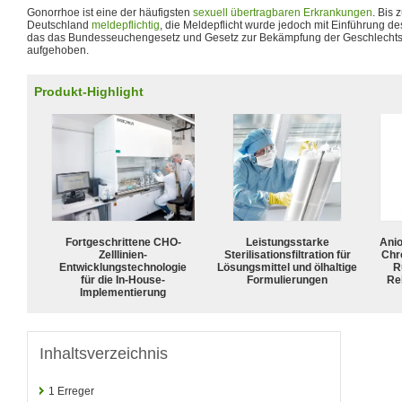
Gonorrhoe ist eine der häufigsten
sexuell übertragbaren Erkrankungen
. Bis 
Deutschland
meldepflichtig
, die Meldepflicht wurde jedoch mit Einführung d
das das Bundesseuchengesetz und Gesetz zur Bekämpfung der Geschlechtsk
aufgehoben.
Produkt-Highlight
Fortgeschrittene CHO-
Leistungsstarke
Ani
Zelllinien-
Sterilisationsfiltration für
Chr
Entwicklungstechnologie
Lösungsmittel und ölhaltige
R
für die In-House-
Formulierungen
Rei
Implementierung
Inhaltsverzeichnis
1
Erreger