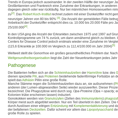
Trends in Europa jedoch auseinander. In der zweiten Hälfte der neunziger J
Großbritannien und Frankreich eine Zunahme der Erkrankungen, in anderen
dagegen gleich oder war rückläufig. Nur bei männlichen Homosexuellen nim
[2]
zu
. Das
Robert Koch-Institut
rechnet zudem mit einer Dunkelziffer nicht gem
[3]
neunziger Jahren von 80 bis 90%
. Die Anzahl der gemeldeten Fälle betru
Anbetracht der Dunkelziffer entspricht dies ca. 10.000 bis 20.000 Fälle pro J
[4]
25/100.000
.
In den USA ging die Anzahl der Erkrankten zwischen 1975 und 1997 auf Grun
Kontrollprogramme um 74 % zurück, um dann annähernd gleich zu bleiben. 
Centers for Disease Control jedoch erstmals wieder eine Zunahme im Vergle
[5]
(115,6 Erkrankte je 100.000 im Vergleich zu 112,4/100.000 im Jahr 2004)
Weltweit stellt die Gonorrhoe ein großes gesundheitliches Problem dar. Nac
Weltgesundheitsorganisation
liegt die Zahl der Neuerkrankungen jedes Jahr 
Pathogenese
Die Bakterien heften sich an die
Schleimhautzellen
der
Harnröhre
bzw. des
G
dienen spezielle
Pili
, aus
Proteinen
bestehende fadenförmige Fortsätze an d
spielt das
Adhäsin
Pillin eine große Rolle.
Manche Stämme regen die Schleimhautzellen dazu an, sie aufzunehmen (
Ph
anderen (der Lumen-abgewandten Seite) wieder auszuwerfen. Dieser Prozes
bezeichnet. Die Phagozytose wird durch sog.
Opa-Proteine
(Opa =
opacity
, e
Kolonien trübe erscheinen lassen) induziert.
Gonokokken werden von
Granulozyten
(Zellen des
Immunsystems
)
phagozyti
Körper meist auch abgetötet werden. Nur ein Teil überlebt in den Zellen. Di
durch Auslösen einer eitrigen
Entzündung
mit
Komplementaktivierung
und da
der befallenen
Deckzellen
. Dafür scheint vor allem das
Lipopolysaccharid
der
große Rolle zu spielen.