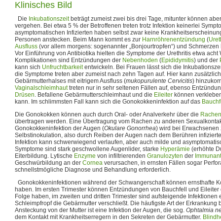
Klinisches Bild
Die
Inkubationszeit
beträgt zumeist zwei bis drei Tage, mitunter können abe
vergehen. Bei etwa 5 % der Betroffenen treten trotz Infektion keinerlei Sympt
asymptomatischen Infizierten haben selbst zwar keine Krankheitserscheinu
Personen anstecken. Beim Mann kommt es zur
Harnröhrenentzündung
(
Ureth
Ausfluss
(vor allem morgens: sogenannter „Bonjourtropfen“) und Schmerzen
Vor Einführung von Antibiotika hielten die Symptome der Urethritis etwa ach
Komplikationen sind Entzündungen der
Nebenhoden
(
Epididymitis
) und der
kann sich
Unfruchtbarkeit
entwickeln. Bei Frauen lässt sich die Inkubationszei
die Symptome treten aber zumeist nach zehn Tagen auf. Hier kann zusätzlic
Gebärmutterhalses mit eitrigem Ausfluss (
mukopurulente Cervicitis
) hinzuko
Vaginalschleimhaut
treten nur in sehr seltenen Fällen auf, ebenso Entzündu
Drüsen
. Befallene Gebärmutterschleimhaut und die
Eileiter
können verkleben, 
kann. Im schlimmsten Fall kann sich die Gonokokkeninfektion auf das
Bauchf
Die Gonokokken können auch durch Oral- oder Analverkehr über die
Rache
übertragen werden. Eine Übertragung vom Rachen zu anderen Sexualkontakt
Gonokokkeninfektion der Augen (
Okulare Gonorrhea
) wird bei Erwachsenen
Selbstinokulation, also durch Reiben der Augen nach dem Berühren infizierte
Infektion kann schwerwiegend verlaufen, aber auch milde und asymptomatisc
Symptome sind stark geschwollene Augenlider, starke
Hyperämie
(erhöhte Du
Eiterbildung. Lytische
Enzyme
von infiltrierenden
Granulozyten
der
Immunant
Geschwürbildung an der
Cornea
verursachen, in ernsten Fällen sogar Perfora
schnellstmögliche Diagnose und Behandlung erforderlich.
Gonokokkeninfektionen während der Schwangerschaft können ernsthafte Ko
haben. Im ersten Trimester können Entzündungen von Bauchfell und Eileiter 
Folge haben, im zweiten und dritten Trimester sind aufsteigende Infektionen e
Schleimpfropf die Gebärmutter verschließt. Die häufigste Art der Erkrankun
Ansteckung von der Mutter ist eine Infektion der Augen, die sog.
Ophtalmia n
dem Kontakt mit Krankheitserregern in den Sekreten der Gebärmutter.
Blindh