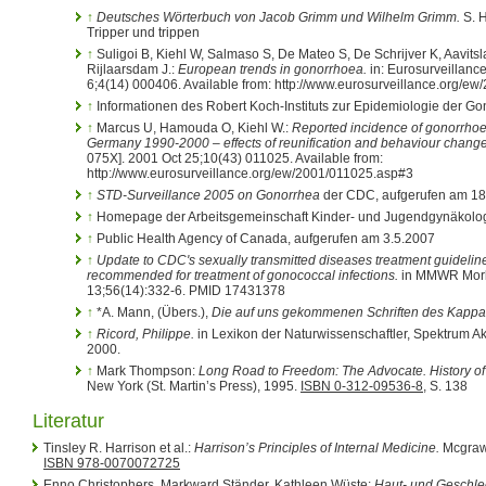
↑
Deutsches Wörterbuch von Jacob Grimm und Wilhelm Grimm.
S. H
Tripper und trippen
↑
Suligoi B, Kiehl W, Salmaso S, De Mateo S, De Schrijver K, Aavits
Rijlaarsdam J.:
European trends in gonorrhoea.
in: Eurosurveillanc
6;4(14) 000406. Available from: http://www.eurosurveillance.org/e
↑
Informationen des Robert Koch-Instituts zur Epidemiologie der G
↑
Marcus U, Hamouda O, Kiehl W.:
Reported incidence of gonorrhoe
Germany 1990-2000 – effects of reunification and behaviour change
075X]. 2001 Oct 25;10(43) 011025. Available from:
http://www.eurosurveillance.org/ew/2001/011025.asp#3
↑
STD-Surveillance 2005 on Gonorrhea
der CDC, aufgerufen am 18
↑
Homepage der Arbeitsgemeinschaft Kinder- und Jugendgynäkologi
↑
Public Health Agency of Canada, aufgerufen am 3.5.2007
↑
Update to CDC's sexually transmitted diseases treatment guidelin
recommended for treatment of gonococcal infections.
in MMWR Morb 
13;56(14):332-6. PMID 17431378
↑
*A. Mann, (Übers.),
Die auf uns gekommenen Schriften des Kappa
↑
Ricord, Philippe.
in Lexikon der Naturwissenschaftler, Spektrum A
2000.
↑
Mark Thompson:
Long Road to Freedom: The Advocate. History o
New York (St. Martin’s Press), 1995.
ISBN 0-312-09536-8
, S. 138
Literatur
Tinsley R. Harrison et al.:
Harrison’s Principles of Internal Medicine.
Mcgraw-
ISBN 978-0070072725
Enno Christophers, Markward Ständer, Kathleen Wüste:
Haut- und Geschle