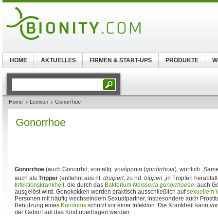
HOME
AKTUELLES
FIRMEN & START-UPS
PRODUKTE
W
Home
Lexikon
Gonorrhoe
Gonorrhoe
Gonorrhoe
(auch Gonorrhö, von altg. γονόρροια (
gonórrhoia
), wörtlich „Sam
auch als
Tripper
(entlehnt aus nl.
druipert
, zu nd.
trippen
„in Tropfen herabfal
Infektionskrankheit
, die durch das
Bakterium
Neisseria gonorrhoeae
, auch G
ausgelöst wird. Gonokokken werden praktisch ausschließlich auf
sexuellem
Personen mit häufig wechselndem Sexualpartner, insbesondere auch Prostitui
Benutzung eines
Kondoms
schützt vor einer Infektion. Die Krankheit kann v
der Geburt auf das Kind übertragen werden.