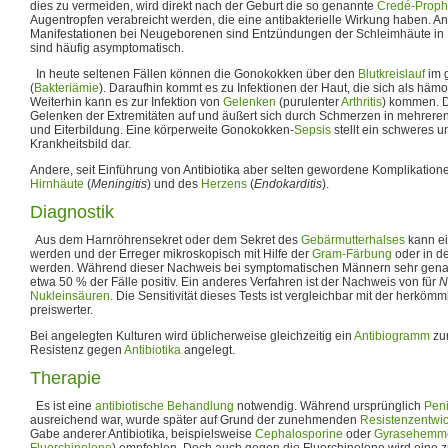
dies zu vermeiden, wird direkt nach der Geburt die so genannte
Credé-Proph
Augentropfen verabreicht werden, die eine antibakterielle Wirkung haben. An
Manifestationen bei Neugeborenen sind Entzündungen der Schleimhäute in N
sind häufig asymptomatisch.
In heute seltenen Fällen können die Gonokokken über den
Blutkreislauf
im g
(
Bakteriämie
). Daraufhin kommt es zu Infektionen der Haut, die sich als häm
Weiterhin kann es zur Infektion von
Gelenken
(purulenter
Arthritis
) kommen. Di
Gelenken der Extremitäten auf und äußert sich durch Schmerzen in mehrere
und Eiterbildung. Eine körperweite Gonokokken-
Sepsis
stellt ein schweres 
Krankheitsbild dar.
Andere, seit Einführung von Antibiotika aber selten gewordene Komplikation
Hirnhäute
(
Meningitis
) und des
Herzens
(
Endokarditis
).
Diagnostik
Aus dem Harnröhrensekret oder dem Sekret des
Gebärmutterhalses
kann e
werden und der Erreger mikroskopisch mit Hilfe der
Gram-Färbung
oder in d
werden. Während dieser Nachweis bei symptomatischen Männern sehr genau ist
etwa 50 % der Fälle positiv. Ein anderes Verfahren ist der Nachweis von für
N
Nukleinsäuren
. Die Sensitivität dieses Tests ist vergleichbar mit der herkömml
preiswerter.
Bei angelegten Kulturen wird üblicherweise gleichzeitig ein
Antibiogramm
zur
Resistenz gegen
Antibiotika
angelegt.
Therapie
Es ist eine
antibiotische Behandlung
notwendig. Während ursprünglich
Peni
ausreichend war, wurde später auf Grund der zunehmenden
Resistenzentwi
Gabe anderer Antibiotika, beispielsweise
Cephalosporine
oder
Gyrasehemm
Fluorchinolone
) empfohlen. Doch auch gegen die Fluorchinolone wird eine