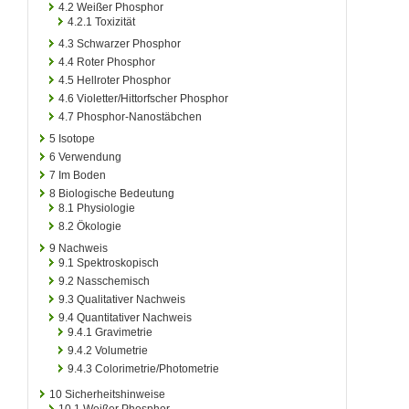
4.2
Weißer Phosphor
4.2.1
Toxizität
4.3
Schwarzer Phosphor
4.4
Roter Phosphor
4.5
Hellroter Phosphor
4.6
Violetter/Hittorfscher Phosphor
4.7
Phosphor-Nanostäbchen
5
Isotope
6
Verwendung
7
Im Boden
8
Biologische Bedeutung
8.1
Physiologie
8.2
Ökologie
9
Nachweis
9.1
Spektroskopisch
9.2
Nasschemisch
9.3
Qualitativer Nachweis
9.4
Quantitativer Nachweis
9.4.1
Gravimetrie
9.4.2
Volumetrie
9.4.3
Colorimetrie/Photometrie
10
Sicherheitshinweise
10.1
Weißer Phosphor