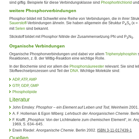
sind giftig. Beispiele für diese Verbindungsklasse sind
Phosphortrichlorid
un
weitere Phosphorverbindungen
Phosphor bildet mit Schwefel eine Reihe von Verbindungen, die in ihrer Struk
Sauerstoff
-Verbindungen ähneln. Sie haben allgemein die Struktur P
S
(x =
4
x
mit
Selen
sind bekannt.
Stickstoff bildet mit Phosphor Nitride der Zusammensetzung PN und P
N
.
3
5
Organische Verbindungen
Organische Phosphorverbindungen und dabei vor allem
Triphenylphosphin
s
Reaktionen, z. B. der Wittig-Reaktion eine wichtige Rolle.
In der Biochemie sind vor allem die
Phosphorsäureester
relevant. Sie sind le
Stoffwechselprozessen und Teil der
DNA
. Wichtige Moleküle sind:
ADP
,
ATP
,
AMP
GTP
,
GDP
,
GMP
Phospholipide
Literatur
John Emsley:
Phosphor – ein Element auf Leben und Tod
, Weinheim 2001
A. F. Holleman & Egon Wiberg:
Lehrbuch der Anorganischen Chemie
. Berl
F. Krafft: „Phosphor. Von der Lichtmaterie zum chemischen Element“, in:
An
1969, S. 634–645.
Erwin Riedel:
Anorganische Chemie
. Berlin 2002.
ISBN 3-11-017439-1
Quellen