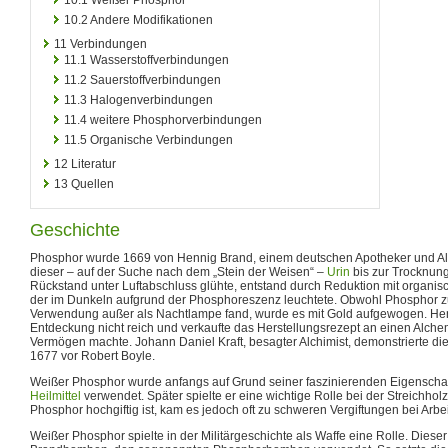
10.2
Andere Modifikationen
11
Verbindungen
11.1
Wasserstoffverbindungen
11.2
Sauerstoffverbindungen
11.3
Halogenverbindungen
11.4
weitere Phosphorverbindungen
11.5
Organische Verbindungen
12
Literatur
13
Quellen
Geschichte
Phosphor wurde 1669 von Hennig Brand, einem deutschen Apotheker und Alc
dieser – auf der Suche nach dem „Stein der Weisen“ –
Urin
bis zur Trocknung
Rückstand unter Luftabschluss glühte, entstand durch Reduktion mit organis
der im Dunkeln aufgrund der Phosphoreszenz leuchtete. Obwohl Phosphor zu
Verwendung außer als Nachtlampe fand, wurde es mit Gold aufgewogen. He
Entdeckung nicht reich und verkaufte das Herstellungsrezept an einen Alchem
Vermögen machte. Johann Daniel Kraft, besagter Alchimist, demonstrierte di
1677 vor Robert Boyle.
Weißer Phosphor wurde anfangs auf Grund seiner faszinierenden Eigenscha
Heilmittel
verwendet. Später spielte er eine wichtige Rolle bei der Streichhol
Phosphor hochgiftig ist, kam es jedoch oft zu schweren Vergiftungen bei Arbei
Weißer Phosphor spielte in der Militärgeschichte als Waffe eine Rolle. Dieser