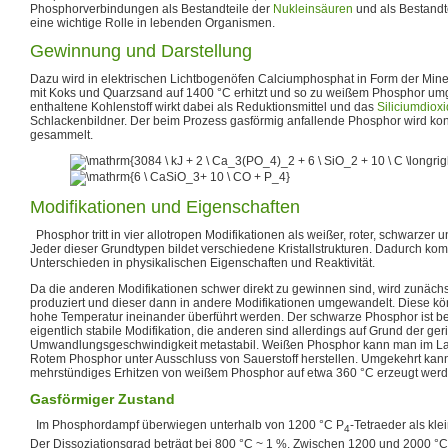
Phosphorverbindungen als Bestandteile der
Nukleinsäuren
und als Bestandt
eine wichtige Rolle in lebenden Organismen.
Gewinnung und Darstellung
Dazu wird in elektrischen Lichtbogenöfen Calciumphosphat in Form der Mine
mit Koks und Quarzsand auf 1400 °C erhitzt und so zu weißem Phosphor umg
enthaltene Kohlenstoff wirkt dabei als Reduktionsmittel und das
Siliciumdioxi
Schlackenbildner. Der beim Prozess gasförmig anfallende Phosphor wird ko
gesammelt.
Modifikationen und Eigenschaften
Phosphor tritt in vier allotropen Modifikationen als weißer, roter, schwarzer u
Jeder dieser Grundtypen bildet verschiedene Kristallstrukturen. Dadurch ko
Unterschieden in physikalischen Eigenschaften und Reaktivität.
Da die anderen Modifikationen schwer direkt zu gewinnen sind, wird zunäc
produziert und dieser dann in andere Modifikationen umgewandelt. Diese 
hohe Temperatur ineinander überführt werden. Der schwarze Phosphor ist b
eigentlich stabile Modifikation, die anderen sind allerdings auf Grund der ge
Umwandlungsgeschwindigkeit metastabil. Weißen Phosphor kann man im La
Rotem Phosphor unter Ausschluss von Sauerstoff herstellen. Umgekehrt kan
mehrstündiges Erhitzen von weißem Phosphor auf etwa 360 °C erzeugt werd
Gasförmiger Zustand
Im Phosphordampf überwiegen unterhalb von 1200 °C P
-Tetraeder als kle
4
Der Dissoziationsgrad beträgt bei 800 °C ~ 1 %. Zwischen 1200 und 2000 °