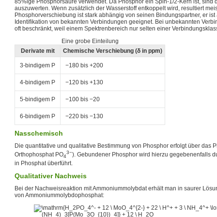
85%ige Phosphorsäure verwendet. Da Phosphor ein Spin-1/2-Kern ist, sind d
auszuwerten. Wenn zusätzlich der Wasserstoff entkoppelt wird, resultiert meis
Phosphorverschiebung ist stark abhängig von seinen Bindungspartner, er ist a
Identifikation von bekannten Verbindungen geeignet. Bei unbekannten Verbi
oft beschränkt, weil einem Spektrenbereich nur selten einer Verbindungsklas
Eine grobe Einteilung
Derivate mit
Chemische Verschiebung (δ in ppm)
3-bindigem P
−180 bis +200
4-bindigem P
−120 bis +130
5-bindigem P
−100 bis −20
6-bindigem P
−220 bis −130
Nasschemisch
Die quantitative und qualitative Bestimmung von Phosphor erfolgt über das P
3−
Orthophosphat PO
). Gebundener Phosphor wird hierzu gegebenenfalls d
4
in Phosphat überführt.
Qualitativer Nachweis
Bei der Nachweisreaktion mit Ammoniummolybdat erhält man in saurer Lösu
von Ammoniummolybdophosphat: