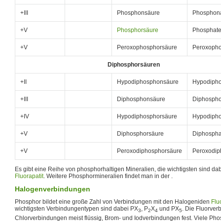
+III
Phosphonsäure
Phosphon
+V
Phosphorsäure
Phosphat
+V
Peroxophosphorsäure
Peroxoph
Diphosphorsäuren
+II
Hypodiphosphonsäure
Hypodiph
+III
Diphosphonsäure
Diphosph
+IV
Hypodiphosphorsäure
Hypodiph
+V
Diphosphorsäure
Diphospha
+V
Peroxodiphosphorsäure
Peroxodip
Es gibt eine Reihe von phosphorhaltigen Mineralien, die wichtigsten sind da
Fluorapatit
. Weitere Phosphormineralien findet man in der .
Halogenverbindungen
Phosphor bildet eine große Zahl von Verbindungen mit den Halogeniden
Flu
wichtigsten Verbindungentypen sind dabei PX
, P
X
und PX
. Die Fluorver
3
2
4
5
Chlorverbindungen meist flüssig, Brom- und Iodverbindungen fest. Viele P