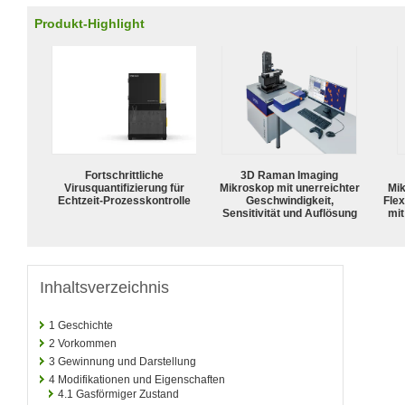
Produkt-Highlight
Fortschrittliche
3D Raman Imaging
Virusquantifizierung für
Mikroskop mit unerreichter
Mik
Echtzeit-Prozesskontrolle
Geschwindigkeit,
Flex
Sensitivität und Auflösung
mit
Inhaltsverzeichnis
1
Geschichte
2
Vorkommen
3
Gewinnung und Darstellung
4
Modifikationen und Eigenschaften
4.1
Gasförmiger Zustand