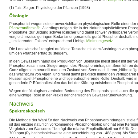
(1) Taiz, Zeiger: Physiologie der Pflanzen (1998)
Ökologie
Phosphor ist wegen seiner unverzichtbaren physiologischen Rolle einer der 
Pflanzennährstoffe
. Allerdings neigen die in der Natur hauptsächlichen Ph
Phosphate, zur Bildung schwer löslicher und damit schwer verfügbarer Verbi
vergleichsweise geringen Bedarfsmengenanteils gerät Phosphor deshalb meis
„Limitierenden Faktors“ entsprechend Liebigs
Minimumgesetz
.
Die Landwirtschaft reagiert auf diese Tatsache mit dem Ausbringen von phos
um den Pflanzenertrag zu steigern.
In den Gewässern hängt die Produktion von Biomasse meist direkt mit der 
Phosphor zusammen. Steigerungen des Phosphoreintrags in Seen führen des
Ganz allgemein beurteilt man den Zustand von Seen nach ihrem „Nährstoffge
das Wachstum von Algen, und meint damit praktisch immer den verfügbaren 
Flüssen spielt Phosphor eine wichtige eutrophierende Rolle. Deshalb wird i
gesonderte P-Rückhaltestufen das bei der Klärung entstehende Phosphat aus
Wegen der ökologisch zentralen Bedeutung des Phosphats spielt auch die qu
eine wichtige Rolle in der Praxis der chemischen Gewässerüberwachung.
Nachweis
Spektroskopisch
Die Methode der Wahl für den Nachweis von Phosphorverbindungen ist die
ist das einzige natürlich vorkommende Phosphor-Isotop und hat eine Kernsp
Vergleich zum Wasserstoff beträgt die relative Empfindlichkeit nur 6,6 %. De
700 ppm (P
hat beispielsweise eine Verschiebung von −488 ppm). Als Stan
4