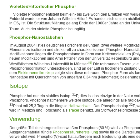
Violetter/Hittorfscher Phosphor
Violetter Phosphor entsteht beim ein- bis zweiwöchigen Erhitzen von weiß
Entdeckt wurde er von Johann Wilhelm Hittorf. Es handelt sich um ein nichtle
in CS
ist. Die Strukturaufklärung gelang Ende der 1960er Jahre an der Univer
2
Thurn. Auch der violette Phosphor ist ungiftig.
Phosphor-Nanostäbchen
Im August 2004 ist es deutschen Forschern gelungen, zwei weitere Modifikat
Elements zu isolieren und strukturell zu charakterisieren: Phosphor-Nanost
Modifikationen liegen die Phosphoratome in Form von Kettenmolekülen (Poly
neuen Modifikationen sind Arno Pfitzner von der Universität Regensburg und
[5]
Westfälischen Wilhelms-Universität in Münster.
Die rotbraunen Fasern, die s
Phosphormodifikation unterscheiden, sind an der Luft in trockenem Zustand 
dem
Elektronenmikroskop
zeigte sich diese rotbraune Phosphor-Form als lan
Nanostäbe mit Querschnitten von ungefähr 0,34 nm (Nanometer) beziehung
Isotope
31
Phosphor hat nur ein stabiles Isotop:
P, dies ist das einzige in der Natur 
Phosphors. Phosphor hat mehrere weitere Isotope, die allerdings alle radioa
33
32
P hat mit 25,3 Tagen die längste
Halbwertszeit
. Das Phosphorisotop
P, w
wird in Medizin und Forschung als
Tracer
benutzt, um Stoffwechselprozesse 
Verwendung
Der größte Teil des hergestellten weißen Phosphors (80 %) wird zu Phosphor(
Ausgangsmaterial für die
Phosphorsäureherstellung
sowie für die Darstellu
verwendet wird. Phosphor(V)-oxid hat außerdem noch Bedeutung als eine d