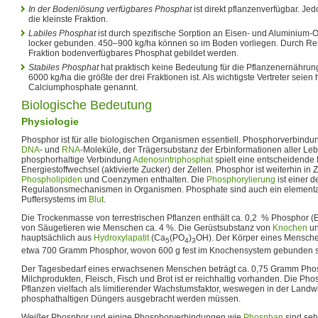
In der Bodenlösung verfügbares Phosphat
ist direkt pflanzenverfügbar. Jed
die kleinste Fraktion.
Labiles Phosphat
ist durch spezifische Sorption an Eisen- und Aluminium-
locker gebunden. 450–900 kg/ha können so im Boden vorliegen. Durch Res
Fraktion bodenverfügbares Phosphat gebildet werden.
Stabiles Phosphat
hat praktisch keine Bedeutung für die Pflanzenernährun
6000 kg/ha die größte der drei Fraktionen ist. Als wichtigste Vertreter seien 
Calciumphosphate genannt.
Biologische Bedeutung
Physiologie
Phosphor ist für alle biologischen Organismen essentiell. Phosphorverbindu
DNA
- und
RNA
-Moleküle, der Trägersubstanz der Erbinformationen aller Le
phosphorhaltige Verbindung
Adenosintriphosphat
spielt eine entscheidende
Energiestoffwechsel (aktivierte Zucker) der Zellen. Phosphor ist weiterhin i
Phospholipiden
und Coenzymen enthalten. Die
Phosphorylierung
ist einer d
Regulationsmechanismen in Organismen. Phosphate sind auch ein elementar
Puffersystems im
Blut
.
Die Trockenmasse von terrestrischen Pflanzen enthält ca. 0,2 % Phosphor (E
von Säugetieren wie Menschen ca. 4 %. Die Gerüstsubstanz von
Knochen
u
hauptsächlich aus
Hydroxylapatit
(Ca
(PO
)
OH). Der Körper eines Mensche
5
4
3
etwa 700 Gramm Phosphor, wovon 600 g fest im Knochensystem gebunden s
Der Tagesbedarf eines erwachsenen Menschen beträgt ca. 0,75 Gramm Phosp
Milchprodukten, Fleisch, Fisch und Brot ist er reichhaltig vorhanden. Die Phos
Pflanzen vielfach als limitierender Wachstumsfaktor, weswegen in der Landw
phosphathaltigen Düngers ausgebracht werden müssen.
Weißer Phosphor und einige Phosphorverbindungen wie
Phosphan
sind sehr