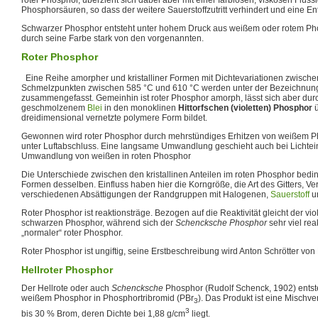
Phosphorsäuren, so dass der weitere Sauerstoffzutritt verhindert und eine E
Schwarzer Phosphor entsteht unter hohem Druck aus weißem oder rotem Pho
durch seine Farbe stark von den vorgenannten.
Roter Phosphor
Eine Reihe amorpher und kristalliner Formen mit Dichtevariationen zwische
Schmelzpunkten zwischen 585 °C und 610 °C werden unter der Bezeichnu
zusammengefasst. Gemeinhin ist roter Phosphor amorph, lässt sich aber durch
geschmolzenem
Blei
in den monoklinen
Hittorfschen (violetten) Phosphor
ü
dreidimensional vernetzte polymere Form bildet.
Gewonnen wird roter Phosphor durch mehrstündiges Erhitzen von weißem P
unter Luftabschluss. Eine langsame Umwandlung geschieht auch bei Lichte
Umwandlung von weißen in roten Phosphor
Die Unterschiede zwischen den kristallinen Anteilen im roten Phosphor bed
Formen desselben. Einfluss haben hier die Korngröße, die Art des Gitters, V
verschiedenen Absättigungen der Randgruppen mit Halogenen,
Sauerstoff
u
Roter Phosphor ist reaktionsträge. Bezogen auf die Reaktivität gleicht der v
schwarzen Phosphor, während sich der
Schencksche Phosphor
sehr viel rea
„normaler“ roter Phosphor.
Roter Phosphor ist ungiftig, seine Erstbeschreibung wird Anton Schrötter von 
Hellroter Phosphor
Der Hellrote oder auch
Schencksche
Phosphor (Rudolf Schenck, 1902) entst
weißem Phosphor in Phosphortribromid (PBr
). Das Produkt ist eine Mischv
3
3
bis 30 % Brom, deren Dichte bei 1,88 g/cm
liegt.