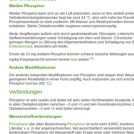
Weißer Phosphor
Weißer Phosphor kann sich an der Luft entzünden, wenn er fein verteilt vorlie
Selbstentzündungstemperatur liegt bei rund 34 °C, also sehr nahe bei Raum
Phosphorpentoxid ist stark exotherm. Mit Wasser und Alkalihydroxiden könne
entstehen. Starke Oxidationsmittel reagieren meist explosionsartig.
Akute Vergiftungen äußern sich durch gastrointestinale Störungen, Lebersc
Stoffwechselstörungen sowie Schädigung von Herz und Nieren. Chronische V
geringen Mengen zu Störung des Allgemeinbefindens und Schädigung von B
(
Osteoporose
), besonders am Kiefer.
Dosen ab 15 mg weißem Phosphor können schwere toxische Wirkungen aus
[6]
mg/kg Körpergewicht) können bereits
letal
wirken
.
Andere Modifikationen
Die anderen bekannten Modifikationen von Phosphor sind wegen ihrer Wasse
geringeren Reaktivität in reiner Form ungiftig. Auch entzünden sie sich erst 
Phosphor erst bei 260 °C).
Verbindungen
Phosphor ist sehr reaktiv und bildet mit sehr vielen Nichtmetallen kovalent
in allen Oxidationsstufen zwischen –3 und +5 und den Koordinationszahlen 1 bi
Oxidationszahlen –3 und +5 sind dabei bevorzugt.
Wasserstoffverbindungen
Phosphane
(die alten Bezeichnung
Phosphine
ist nicht mehr IUPAC-konform,
Literatur, v. a. in der angelsächsischen, fast ausschließlich verwendet) bez
dreibindigen Phosphors mit Wasserstoff oder Ersatz einer oder mehrere Was