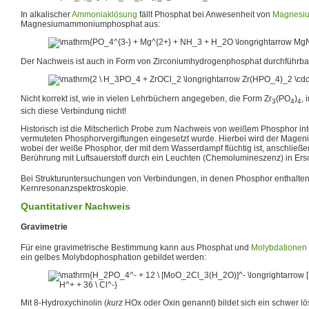
In alkalischer
Ammoniaklösung
fällt Phosphat bei Anwesenheit von
Magnesi
Magnesiumammoniumphosphat aus:
Der Nachweis ist auch in Form von Zirconiumhydrogenphosphat durchführba
Nicht korrekt ist, wie in vielen Lehrbüchern angegeben, die Form Zr
(PO
)
,
3
4
4
sich diese Verbindung nicht!
Historisch ist die Mitscherlich Probe zum Nachweis von weißem Phosphor inte
vermuteten Phosphorvergiftungen eingesetzt wurde. Hierbei wird der Magenin
wobei der weiße Phosphor, der mit dem Wasserdampf flüchtig ist, anschließe
Berührung mit Luftsauerstoff durch ein Leuchten (Chemolumineszenz) in Ersch
Bei Strukturuntersuchungen von Verbindungen, in denen Phosphor enthalten i
Kernresonanzspektroskopie.
Quantitativer Nachweis
Gravimetrie
Für eine gravimetrische Bestimmung kann aus Phosphat und
Molybdationen
ein gelbes Molybdophosphation gebildet werden:
Mit 8-Hydroxychinolin (
kurz
HOx oder Oxin genannt) bildet sich ein schwer lö