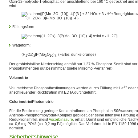
Oxin-12-molybdo-1-phosphat, der anschließend bei 160 °C getrocknet und i
wird.
Fällungsform:
Wägeform:
(H
Ox)
[P(Mo
O
)
]
(Farbe: dunkelorange)
2
3
3
10
4
Der grobkristalline Niederschlag enthält nur 1,37 % Phosphor. Somit sind vor
Phosphatmengen gut bestimmbar (siehe Mikromol-Verfahren).
Volumetrie
3+
Volumetrische Phosphatbestimmungen werden durch Fällung mit La
oder m
anschließender Rücktitration mit EDTA durchgeführt.
Colorimetrie/Photometrie
Für die Bestimmung geringer Konzentrationen an Phosphat in Süßwasserprob
Antimon-Phosphormolybdat-Komplex gebildet, der seine intensive Färbung er
Reduktionsmittel, meist
Ascorbinsäure
, erhält. Damit sind empfindliche Nach
ca. 0,6 mg PO4/l (ca. 0,2 mg P/l) möglich. Das Verfahren ist in EN 1189:1996
normiert.
Sicherheitshinweise