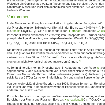
Brandbomben, den sogenannten Phosphorbomben verwendet. So setzte die br
Weltkrieg ein Gemisch aus weißem Phosphor und Kautschuk ein. Durch den 
zähflüssige Masse und lässt sich deshalb schlecht abstreifen. Sie verursacht 
heilende Wunden.
Vorkommen
In der Natur kommt Phosphor ausschließlich in gebundener Form, das heißt n
[1]
der Phosphate in der Erdkruste vor (Gehalt in der Erdkruste: ~ 0,09 %>
). T
die
Apatite
Ca
(PO
)
(F,Cl,OH). Besonders der
Fluorapatit
und der mit
Calci
5
4
3
Phosphorit stellen ökonomisch die wichtigsten Phosphate dar. Darüber hinaus
phosphorhaltige Mineralien, wie beispielsweise den Wavellit Al
(PO
)(F,OH) 
3
4
Fe
(PO
)
· 8 H
O und den Türkis CuAl
[(PO
)(OH
)]
· 4 H
O.
3
4
2
2
6
4
2
4
2
Die größten Vorkommen an Phosphat-Mineralien findet man in Afrika (Marokk
den USA (Florida). Die kontinentalen Vorkommen reichen nur noch für weni
[2]
variieren zwischen 50 und 130 Jahren
. Es existieren allerdings große Vo
[3]
momentan nicht ökonomisch abgebaut werden können.
Außer in Mineralien kommt Phosphor auch in Ablagerungen von Vogel
kot
von
sogenannten Guano (Chilesalpeter) vor. Dieser findet sich vorwiegend auf ei
Ozean, wie Nauru oder Kiribati und in Südamerika (Peru/Chile). Auf Nauru g
seit Mitte der 1970er Jahre kontinuierlich zurück und sind mittlerweile fast völl
Von den weltweit jährlich geförderten etwa 100 Millionen Tonnen an Rohph
zur Herstellung von Düngemitteln verwendet. Phosphor kann in Düngemitteln
anderen Stoff ersetzt werden.
Phosphor hat auch in der organischen Welt eine wichtige Bedeutung und ko
Bereichen der Fauna und Flora vor: Etwa als
Hydroxylapatit
Ca
(PO
)
OH, w
5
4
3
Hauptbestandteile der Gerüstsubstanz ist, die in Knochen und Zähnen vorko