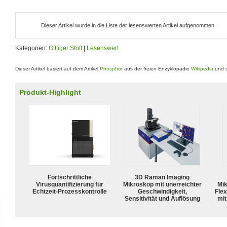
Dieser Artikel wurde in die Liste der lesenswerten Artikel aufgenommen.
Kategorien:
Giftiger Stoff
|
Lesenswert
Dieser Artikel basiert auf dem Artikel
Phosphor
aus der freien Enzyklopädie
Wikipedia
und s
Produkt-Highlight
Fortschrittliche
3D Raman Imaging
Virusquantifizierung für
Mikroskop mit unerreichter
Mik
Echtzeit-Prozesskontrolle
Geschwindigkeit,
Flex
Sensitivität und Auflösung
mit