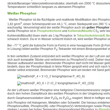
stickstoffanaloger Valenzelektronenstruktur, oberhalb von 2000 °C dissoziier
Temperaturen schließlich langsam zu atomarem Phosphor.
Weißer Phosphor
Weißer Phosphor ist die flüchtigste und reaktivste Modifikation des Phosphor
3
1,82 g/cm
, einen Schmelzpunkt von 44,1 °C, einen Siedepunkt von 280 °C 
wachsartig. Verunreinigt wird der weiße Phosphor auch als
gelber Phosphor
weiße Phosphor ist in
Phosphortrichlorid
und
Kohlenstoffdisulfid
CS
sehr lei
2
Kohlenstoffdisulfid lösen mehr als 1 kg Phosphor. In
Tetrachlorkohlenstoff
,
Be
schwach löslich. Da er in Wasser schlecht löslich ist, wird weißer Phosphor 
Bei –77 °C geht die kubische Form (α-Form) in eine hexagonale Form (β-Form) 
in Lösung) bildet weißer Phosphor P
-Tetraeder mit einem Bindungswinkel v
4
In fein verteiltem Zustand entzündet sich weißer Phosphor an der Luft von se
sich auch kompakte Stücke und verbrennen zu Phosphor(V)-oxid. Daher mus
Wasser aufbewahrt werden. Brennender Phosphor darf nicht mit Wasser gelö
besteht, dass der Phosphorstaub in feine Ritzen gespült wird und sich nach
wieder selbst entzündet. Brennender Phosphor wird am besten mit Sand gelö
An der Luft kann weißer Phosphor eine hellgrüne Chemolumineszenz zeigen
durch den hohen Dampfdruck des weißen Phosphors in der Umgebung vorh
durch Gasphasenoxidation über P
O
zu P
O
reagiert. Meist in heftiger e
4
6
4
10
sich Phosphor mit Halogenen, Metallen oder Schwefel. Die hieraus entsteh
Phosphorsulfide, Phosphor(III)- oder Phosphor(V)-Verbindungen sowie Phos
starken Laugen bei hoher Temperatur disproportioniert Phosphor zu
Phosphi