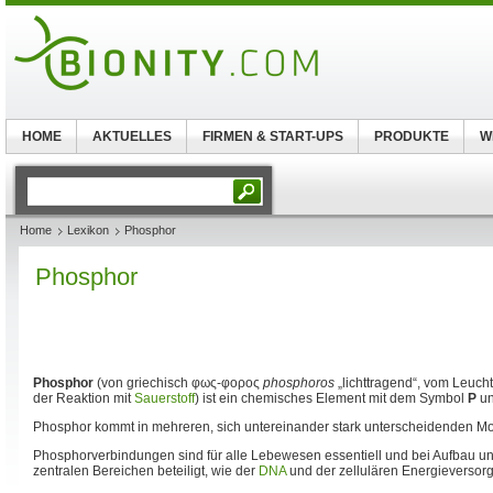
HOME
AKTUELLES
FIRMEN & START-UPS
PRODUKTE
W
Home
Lexikon
Phosphor
Phosphor
Phosphor
(von griechisch φως-φορος
phosphoros
„lichttragend“, vom Leuc
der Reaktion mit
Sauerstoff
) ist ein chemisches Element mit dem Symbol
P
un
Phosphor kommt in mehreren, sich untereinander stark unterscheidenden Mod
Phosphorverbindungen sind für alle Lebewesen essentiell und bei Aufbau u
zentralen Bereichen beteiligt, wie der
DNA
und der zellulären Energieversor