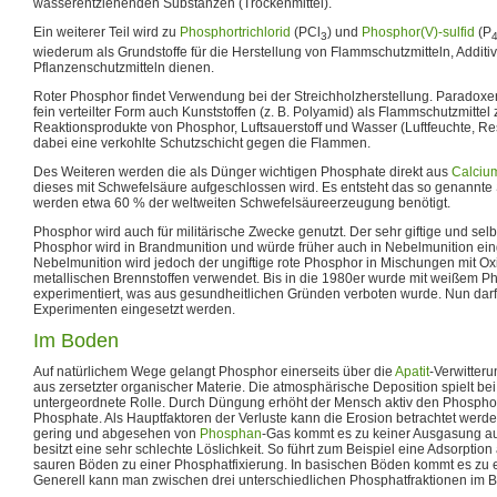
wasserentziehenden Substanzen (Trockenmittel).
Ein weiterer Teil wird zu
Phosphortrichlorid
(PCl
) und
Phosphor(V)-sulfid
(P
3
wiederum als Grundstoffe für die Herstellung von Flammschutzmitteln, Addi
Pflanzenschutzmitteln dienen.
Roter Phosphor findet Verwendung bei der Streichholzherstellung. Paradoxer
fein verteilter Form auch Kunststoffen (z. B. Polyamid) als Flammschutzmittel 
Reaktionsprodukte von Phosphor, Luftsauerstoff und Wasser (Luftfeuchte, Res
dabei eine verkohlte Schutzschicht gegen die Flammen.
Des Weiteren werden die als Dünger wichtigen Phosphate direkt aus
Calciu
dieses mit Schwefelsäure aufgeschlossen wird. Es entsteht das so genannte
werden etwa 60 % der weltweiten Schwefelsäureerzeugung benötigt.
Phosphor wird auch für militärische Zwecke genutzt. Der sehr giftige und sel
Phosphor wird in Brandmunition und würde früher auch in Nebelmunition einge
Nebelmunition wird jedoch der ungiftige rote Phosphor in Mischungen mit Ox
metallischen Brennstoffen verwendet. Bis in die 1980er wurde mit weißem P
experimentiert, was aus gesundheitlichen Gründen verboten wurde. Nun darf
Experimenten eingesetzt werden.
Im Boden
Auf natürlichem Wege gelangt Phosphor einerseits über die
Apatit
-Verwitter
aus zersetzter organischer Materie. Die atmosphärische Deposition spielt be
untergeordnete Rolle. Durch Düngung erhöht der Mensch aktiv den Phospho
Phosphate. Als Hauptfaktoren der Verluste kann die Erosion betrachtet werd
gering und abgesehen von
Phosphan
-Gas kommt es zu keiner Ausgasung 
besitzt eine sehr schlechte Löslichkeit. So führt zum Beispiel eine Adsorption
sauren Böden zu einer Phosphatfixierung. In basischen Böden kommt es zu e
Generell kann man zwischen drei unterschiedlichen Phosphatfraktionen im 