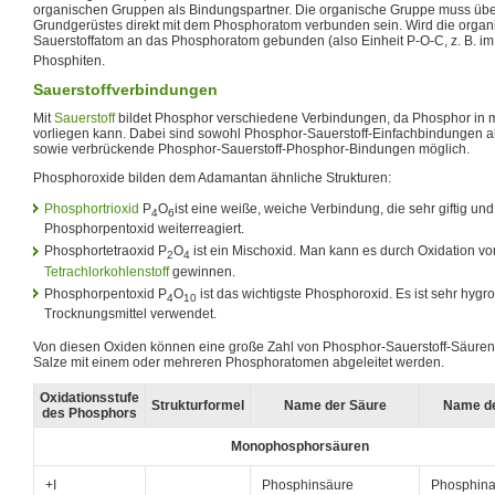
organischen Gruppen als Bindungspartner. Die organische Gruppe muss übe
Grundgerüstes direkt mit dem Phosphoratom verbunden sein. Wird die organ
Sauerstoffatom an das Phosphoratom gebunden (also Einheit P-O-C, z. B. i
Phosphiten.
Sauerstoffverbindungen
Mit
Sauerstoff
bildet Phosphor verschiedene Verbindungen, da Phosphor in 
vorliegen kann. Dabei sind sowohl Phosphor-Sauerstoff-Einfachbindungen 
sowie verbrückende Phosphor-Sauerstoff-Phosphor-Bindungen möglich.
Phosphoroxide bilden dem Adamantan ähnliche Strukturen:
Phosphortrioxid
P
O
ist eine weiße, weiche Verbindung, die sehr giftig und 
4
6
Phosphorpentoxid weiterreagiert.
Phosphortetraoxid P
O
ist ein Mischoxid. Man kann es durch Oxidation vo
2
4
Tetrachlorkohlenstoff
gewinnen.
Phosphorpentoxid P
O
ist das wichtigste Phosphoroxid. Es ist sehr hygr
4
10
Trocknungsmittel verwendet.
Von diesen Oxiden können eine große Zahl von Phosphor-Sauerstoff-Säuren
Salze mit einem oder mehreren Phosphoratomen abgeleitet werden.
Oxidationsstufe
Strukturformel
Name der Säure
Name de
des Phosphors
Monophosphorsäuren
+I
Phosphinsäure
Phosphina