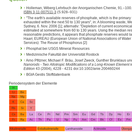
↑
Holleman, Wiberg:Lehrbuch der Anorganischen Chemie, 91.–100. Au
ISBN 3-11-007511-3
(S.928–931)
↑
"The earth's available reserves of phosphate, which is the primary in
exhausted within the next 50 to 130 years", in: A blooming waste, We
Sydney, 6. Nov. 2006 [1]; alternativ: "Depletion of current economica
estimated at somewhere from 60 to 130 years. Using the median re
reasonable predictions, it appears that phosphate reserves would last
Haarr, EUREAU (European Union of National Associations of Water
Services): The Reuse of Phosphorus [2]
↑
Phosphat bei USGS Mineral Resources
↑
Medizinische Fakultät der Universität Rostock
↑
Arno Pfitzner, Michael F. Bräu, Josef Zweck, Gunther Brunklaus un
Nanorods - Two Allotropic Modifications of a Long-Known Element
i
Edition
43 (2004), 4228 - 4231 doi:10.1002/anie.200460244
↑
BGIA Gestis Stoffdatenbank
Periodensystem der Elemente
H
Li
Be
Na
Mg
K
Ca
Sc
Rb
Sr
Y
Cs
Ba
La
Ce
Pr
Nd
Pm
Sm
Eu
Gd
Tb
Dy
Ho
Er
Fr
Ra
Ac
Th
Pa
U
Np
Pu
Am
Cm
Bk
Cf
Es
Fm
Alkalimetalle
Erdalkalimetalle
Lanthanoide
Actinoide
Überga