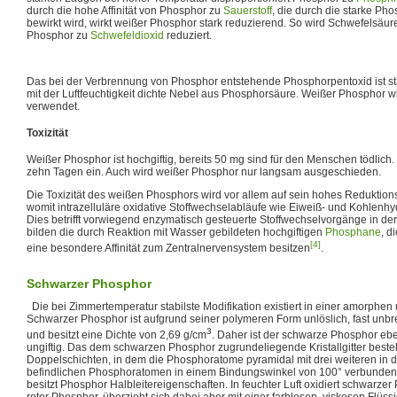
durch die hohe Affinität von Phosphor zu
Sauerstoff
, die durch die starke Ph
bewirkt wird, wirkt weißer Phosphor stark reduzierend. So wird Schwefelsä
Phosphor zu
Schwefeldioxid
reduziert.
Das bei der Verbrennung von Phosphor entstehende Phosphorpentoxid ist st
mit der Luftfeuchtigkeit dichte Nebel aus Phosphorsäure. Weißer Phosphor w
verwendet.
Toxizität
Weißer Phosphor ist hochgiftig, bereits 50 mg sind für den Menschen tödlich. De
zehn Tagen ein. Auch wird weißer Phosphor nur langsam ausgeschieden.
Die Toxizität des weißen Phosphors wird vor allem auf sein hohes Reduktio
womit intrazelluläre oxidative Stoffwechselabläufe wie Eiweiß- und Kohlenhy
Dies betrifft vorwiegend enzymatisch gesteuerte Stoffwechselvorgänge in der
bilden die durch Reaktion mit Wasser gebildeten hochgiftigen
Phosphane
, d
[4]
eine besondere Affinität zum Zentralnervensystem besitzen
.
Schwarzer Phosphor
Die bei Zimmertemperatur stabilste Modifikation existiert in einer amorphen 
Schwarzer Phosphor ist aufgrund seiner polymeren Form unlöslich, fast unbr
3
und besitzt eine Dichte von 2,69 g/cm
. Daher ist der schwarze Phosphor eb
ungiftig. Das dem schwarzen Phosphor zugrundeliegende Kristallgitter beste
Doppelschichten, in dem die Phosphoratome pyramidal mit drei weiteren in 
befindlichen Phosphoratomen in einem Bindungswinkel von 100° verbunden s
besitzt Phosphor Halbleitereigenschaften. In feuchter Luft oxidiert schwarzer
roter Phosphor, überzieht sich dabei aber mit einer farblosen, viskosen Flüss