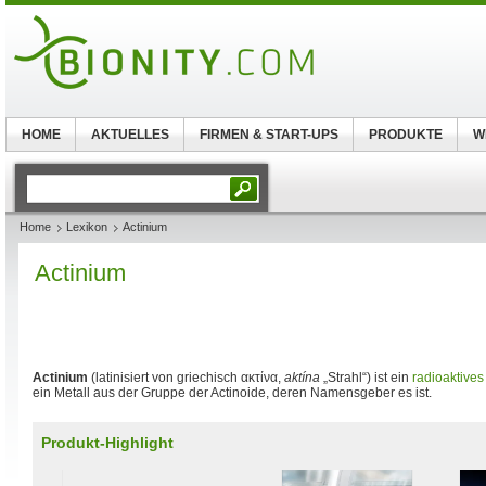
HOME
AKTUELLES
FIRMEN & START-UPS
PRODUKTE
W
Home
Lexikon
Actinium
Actinium
Actinium
(latinisiert von griechisch ακτίνα,
aktína
„Strahl“) ist ein
radioaktives
ein Metall aus der Gruppe der Actinoide, deren Namensgeber es ist.
Produkt-Highlight