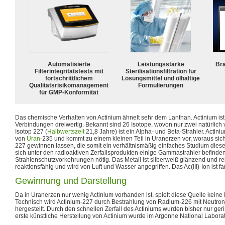
Automatisierte
Leistungsstarke
Bra
Filterintegritätstests mit
Sterilisationsfiltration für
fortschrittlichem
Lösungsmittel und ölhaltige
Qualitätsrisikomanagement
Formulierungen
für GMP-Konformität
Das chemische Verhalten von Actinium ähnelt sehr dem Lanthan. Actinium ist
Verbindungen dreiwertig. Bekannt sind 26 Isotope, wovon nur zwei natürlic
Isotop 227 (
Halbwertszeit
21,8 Jahre) ist ein Alpha- und Beta-Strahler. Actiniu
von
Uran
-235 und kommt zu einem kleinen Teil in Uranerzen vor, woraus si
227 gewinnen lassen, die somit ein verhältnismäßig einfaches Studium die
sich unter den radioaktiven Zerfallsprodukten einige Gammastrahler befinde
Strahlenschutzvorkehrungen nötig. Das Metall ist silberweiß glänzend und rela
reaktionsfähig und wird von Luft und Wasser angegriffen. Das Ac(III)-Ion ist fa
Gewinnung und Darstellung
Da in Uranerzen nur wenig Actinium vorhanden ist, spielt diese Quelle keine
Technisch wird Actinium-227 durch Bestrahlung von Radium-226 mit Neutron
hergestellt. Durch den schnellen Zerfall des Actiniums wurden bisher nur ger
erste künstliche Herstellung von Actinium wurde im Argonne National Laborat