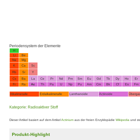
Periodensystem der Elemente
H
Li
Be
Na
Mg
K
Ca
Sc
Rb
Sr
Y
Cs
Ba
La
Ce
Pr
Nd
Pm
Sm
Eu
Gd
Tb
Dy
Ho
Er
Fr
Ra
Ac
Th
Pa
U
Np
Pu
Am
Cm
Bk
Cf
Es
Fm
Alkalimetalle
Erdalkalimetalle
Lanthanoide
Actinoide
Überga
Kategorie
:
Radioaktiver Stoff
Dieser Artikel basiert auf dem Artikel
Actinium
aus der freien Enzyklopädie
Wikipedia
und st
Produkt-Highlight