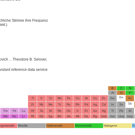
schliche Stimme ihre Frequenz
ekt.)
vich ... Theodore B. Selover,
tandard reference data service
B
C
N
Al
Si
P
Ge
Ti
V
Cr
Mn
Fe
Co
Ni
Cu
Zn
Ga
As
Sb
Zr
Nb
Mo
Tc
Ru
Rh
Pd
Ag
Cd
In
Sn
Tm
Yb
Lu
Hf
Ta
W
Re
Os
Ir
Pt
Au
Hg
Tl
Pb
Bi
Md
No
Lr
Rf
Db
Sg
Bh
Hs
Mt
Ds
Rg
Uub
Uut
Uuq
Uup
ngsmetalle
Metalle
Halbmetalle
Nichtmetalle
Halogene
E