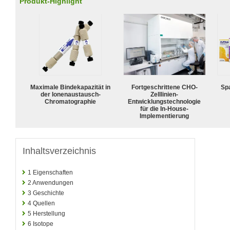
Produkt-Highlight
Maximale Bindekapazität in
Fortgeschrittene CHO-
Spa
der Ionenaustausch-
Zelllinien-
Chromatographie
Entwicklungstechnologie
für die In-House-
Implementierung
Inhaltsverzeichnis
1
Eigenschaften
2
Anwendungen
3
Geschichte
4
Quellen
5
Herstellung
6
Isotope