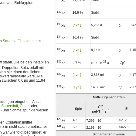
Xe
vers aus Rohkrypton
132
26,9
%
Stabil
Xe
133
−
{syn.}
5,253 d
0,4
Xe
β
134
10,4 %
Stabil
Xe
en
Sauerstofffraktion
beim
135
−
{syn.}
9,14 h
1,1
Xe
β
136
21
−
−
 stabil. Die beiden instabilen
8,9 %
Xe
>10 · 10
a
β
β
 Doppelten Betazerfall mit
dass sie einen deutlichen
137
−
{syn.}
3,818 min
4,1
Xe
β
ert radioaktiv wäre. Alle
 zwischen 0,6 µs und 11,84
138
−
{syn.}
14,08 min
2,7
Xe
β
NMR-Eigenschaften
rbindungen eingehen. Auch
n
Sauerstoff
,
Chlor
oder
γ in
Spin
E
ede- und Schmelzpunkte weisen
−1
−1
rad·T
·s
129
7
1/2
0,0212
Xe
7,399 · 10
en Oxidationsmittel
anz in nicht stöchiometrischer
131
7
3/2
0,00276
Xe
2,193 · 10
 war wie folgt begründet: er
Sicherheitshinweise