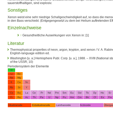
sauerstoffhaltigen, sind explosiv.
Sonstiges
Xenon weist eine sehr niedrige Schallgeschwindigkeit auf, so dass die men
in den Bass verschiebt. (Entgegengesetzt zu dem bei Helium auftretenden Eff
Einzelnachweise
↑
Gesundheitliche Auswirkungen von Xenon in: [1]
Literatur
Thermophysical properties of neon, argon, krypton, and xenon / V. A. Rabino
English-language edition ed.
Washington [u. a.] Hemisphere Publ. Corp. [u. a.], 1988. – XVIII (National s
of the USSR; 10)
Periodensystem der Elemente
H
Li
Be
Na
Mg
K
Ca
Sc
Rb
Sr
Y
Cs
Ba
La
Ce
Pr
Nd
Pm
Sm
Eu
Gd
Tb
Dy
Ho
Er
Fr
Ra
Ac
Th
Pa
U
Np
Pu
Am
Cm
Bk
Cf
Es
Fm
Alkalimetalle
Erdalkalimetalle
Lanthanoide
Actinoide
Überga