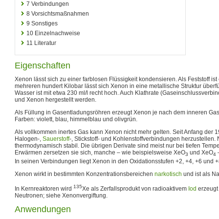
7
Verbindungen
8
Vorsichtsmaßnahmen
9
Sonstiges
10
Einzelnachweise
11
Literatur
Eigenschaften
Xenon lässt sich zu einer farblosen Flüssigkeit kondensieren. Als Feststoff ist 
mehreren hundert Kilobar lässt sich Xenon in eine metallische Struktur überfü
Wasser ist mit etwa 230 ml/l recht hoch. Auch Klathrate (Gaseinschlussver
und Xenon hergestellt werden.
Als Füllung in Gasentladungsröhren erzeugt Xenon je nach dem inneren Gas
Farben: violett, blau, himmelblau und olivgrün.
Als vollkommen inertes Gas kann Xenon nicht mehr gelten. Seit Anfang der 1
Halogen-,
Sauerstoff
-, Stickstoff- und Kohlenstoffverbindungen herzustellen. 
thermodynamisch stabil. Die übrigen Derivate sind meist nur bei tiefen Temp
Erwärmen zersetzen sie sich, manche – wie beispielsweise XeO
und XeO
–
3
4
In seinen Verbindungen liegt Xenon in den Oxidationsstufen +2, +4, +6 und +
Xenon wirkt in bestimmten Konzentrationsbereichen
narkotisch
und ist als N
135
In Kernreaktoren wird
Xe als Zerfallsprodukt von radioaktivem
Iod
erzeugt 
Neutronen; siehe Xenonvergiftung.
Anwendungen