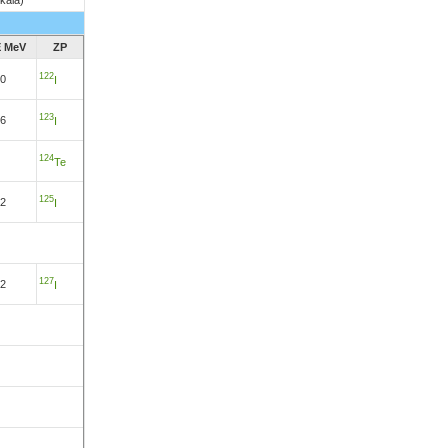
 MeV
ZP
122
90
I
123
76
I
124
Te
125
52
I
127
62
I