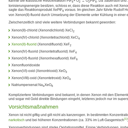
kannte die klassische Redoxreaktion PtF
+ O
→ O
PtF
. Da Sauerstoff und
6
2
2
6
Ionisierungsenergie besitzen, schloss er, dass diese Reaktion auch mit Xeno
sagte das Reaktionsprodukt XePtF
voraus. Im gleichen Jahr führte Rudolf 
6
von Xenon(II)-fluorid durch Umsetzung der Elemente unter Kühlung in einer 
Zwischenzeitlich sind viele weitere Verbindungen bekannt geworden:
Xenon(II)-chlorid (Xenondichlorid) XeCl
2
Xenon(IV)-chlorid (Xenontetrachlorid) XeCl
4
Xenon(II)-fluorid
(Xenondifluorid) XeF
2
Xenon(IV)-fluorid (Xenontetrafluorid) XeF
4
Xenon(VI)-fluorid (Xenonhexafluorid) XeF
6
Xenonfluoridoxide
Xenon(VI)-oxid (Xenontrioxid) XeO
3
Xenon(VIII)-oxid (Xenontetroxid) XeO
4
Natriumperxenat Na
XeO
4
6
Kompliziertere Verbindungen sind bekannt, in denen Xenon mit den Elementen
und sogar mit Gold direkte Bindungen eingeht, letzteres jedoch nur im supe
Vorsichtsmaßnahmen
Xenon ist nicht giftig und gilt nicht als kanzerogen. In bestimmten Konzentrat
[1]
narkotisch
und bei höheren Konzentrationen (ca. 33% im Luft-Gasgemisch
Xenonverbindungen sind starke Oxidationsmittel. Einige Verbindungen, insb