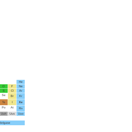
He
O
F
Ne
S
Cl
Ar
Se
Br
Kr
Te
I
Xe
Po
At
Rn
Uuh
Uus
Uuo
delgase