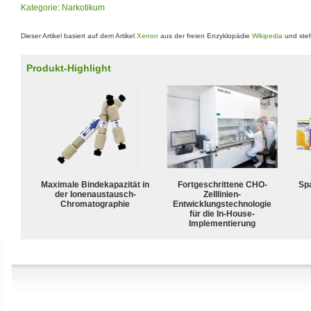
Kategorie
:
Narkotikum
Dieser Artikel basiert auf dem Artikel
Xenon
aus der freien Enzyklopädie
Wikipedia
und steh
Produkt-Highlight
Maximale Bindekapazität in
Fortgeschrittene CHO-
Spa
der Ionenaustausch-
Zelllinien-
Chromatographie
Entwicklungstechnologie
für die In-House-
Implementierung