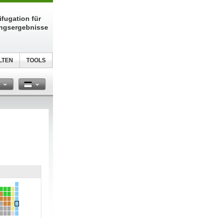
fugation für
ungsergebnisse
LTEN
TOOLS
n