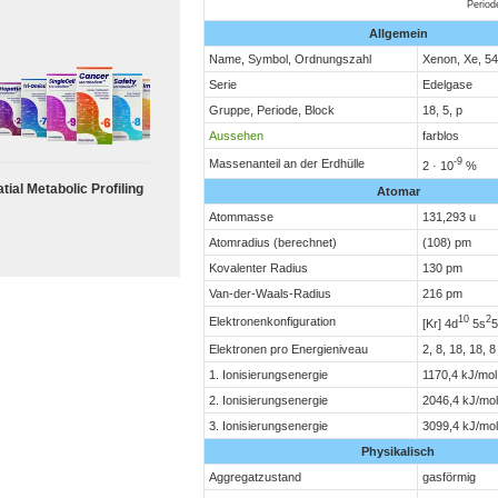
Perio
Allgemein
Name, Symbol, Ordnungszahl
Xenon, Xe, 54
Serie
Edelgase
Gruppe, Periode, Block
18, 5, p
Aussehen
farblos
-9
Massenanteil an der Erdhülle
2 · 10
%
tial Metabolic Profiling
Atomar
Atommasse
131,293 u
Atomradius (berechnet)
(108) pm
Kovalenter Radius
130 pm
Van-der-Waals-Radius
216 pm
10
2
Elektronenkonfiguration
[Kr] 4d
5s
5
Elektronen pro Energieniveau
2, 8, 18, 18, 8
1. Ionisierungsenergie
1170,4 kJ/mol
2. Ionisierungsenergie
2046,4 kJ/mol
3. Ionisierungsenergie
3099,4 kJ/mol
Physikalisch
Aggregatzustand
gasförmig