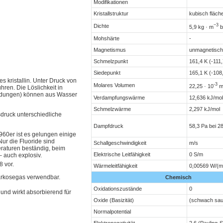
Modifikationen
Kristallstruktur
kubisch fläche
−3
Dichte
5,9 kg · m
b
Mohshärte
-
Magnetismus
unmagnetisch
Schmelzpunkt
161,4 K (-111,
Siedepunkt
165,1 K (-108
es kristallin. Unter Druck von
-3
Molares Volumen
22,25 · 10
hren. Die Löslichkeit in
bindungen) können aus Wasser
Verdampfungswärme
12,636 kJ/mol
Schmelzwärme
2,297 kJ/mol
druck unterschiedliche
58,3 Pa bei 2
Dampfdruck
960er ist es gelungen einige
Nur die Fluoride sind
Schallgeschwindigkeit
m/s
eraturen beständig, beim
Elektrische Leitfähigkeit
0 S/m
 auch explosiv.
8 vor.
Wärmeleitfähigkeit
0,00569 W/(m
arkosegas verwendbar.
Chemisch
Oxidationszustände
0
und wirkt absorbierend für
Oxide (Basizität)
(schwach sau
Normalpotential
Elektronegativität
2,6 (Pauling-S