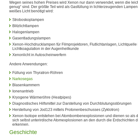
Wegen seines hohen Preises wird Xenon nur dann verwendet, wenn die leich
genug“ sind. Der größte Teil wird als Gasfüllung in lichterzeugenden Lampe
weißes Licht benötigt wird:
Stroboskoplampen
Blitzlichtlampen
Halogenlampen
Gasentladungslampen
Xenon-Hochdrucklampen für Filmprojektoren, Flutlichtanlagen, Lichtquelle 
Lichtkoagulation in der Augenheilkunde
Xenonlicht in Autoscheinwerfern
Andere Anwendungen:
Füllung von Thyratron-Röhren
Narkosegas
Blasenkammern
Ionenantrieb
Kryogene Wärmeröhre (Heatpipes)
Diagnostisches Hilfsmittel zur Darstellung von Durchblutungsstörungen
Herstellung von Jod123 mittels Protonenbeschusses (Zyklotron)
Xenon-Isotope entstehen bei Atombombenexplosionen und dienen so als 
sich selbst unterirdische Atomexplosionen an den durch die Erdschichten
erkennen.
Geschichte