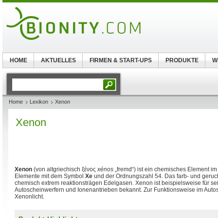
HOME
AKTUELLES
FIRMEN & START-UPS
PRODUKTE
W
Home
Lexikon
Xenon
Xenon
Xenon
(von altgriechisch
ξένος
xénos
„fremd“) ist ein chemisches Element i
Elemente mit dem Symbol
Xe
und der Ordnungszahl 54. Das farb- und geruc
chemisch extrem reaktionsträgen Edelgasen. Xenon ist beispielsweise für sei
Autoscheinwerfern und Ionenantrieben bekannt. Zur Funktionsweise im Auto
Xenonlicht.