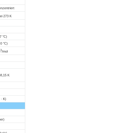
nzentriert
ei 273 K
7 °C)
,0 °C)
3
m
/mol
88,15 K
 · K)
er)
kala)