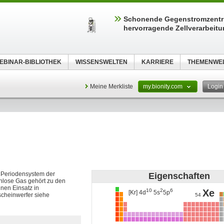
Schonende Gegenstromzentri
hervorragende Zellverarbeit
EBINAR-BIBLIOTHEK
WISSENSWELTEN
KARRIERE
THEMENWE
Meine Merkliste
my.bionity.com
Logi
m Periodensystem der
Eigenschaften
hlose Gas gehört zu den
nen Einsatz in
10
2
6
Xe
[Kr] 4d
5s
5p
scheinwerfer siehe
54