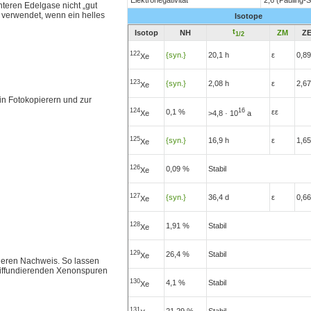
teren Edelgase nicht „gut
n verwendet, wenn ein helles
Isotope
t
Isotop
NH
ZM
ZE
1/2
122
{syn.}
20,1 h
ε
0,8
Xe
123
{syn.}
2,08 h
ε
2,6
Xe
in Fotokopierern und zur
124
16
0,1 %
εε
Xe
>4,8 · 10
a
125
{syn.}
16,9 h
ε
1,6
Xe
126
0,09 %
Stabil
Xe
127
{syn.}
36,4 d
ε
0,6
Xe
128
1,91 %
Stabil
Xe
129
26,4 %
Stabil
Xe
deren Nachweis. So lassen
 diffundierenden Xenonspuren
130
4,1 %
Stabil
Xe
131
21,29 %
Stabil