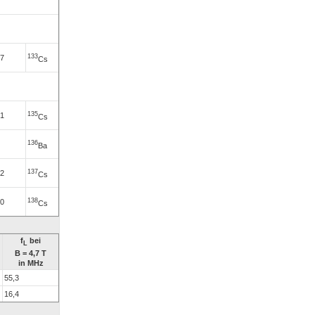
133
27
Cs
135
51
Cs
136
Ba
137
72
Cs
138
70
Cs
f
bei
L
B = 4,7 T
in MHz
55,3
16,4