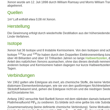
Xenon wurde am 12. Juli 1898 durch William Ramsay und Morris William Tra
abgetrennt.
Quellen
1m³ Luft enthält etwa 0,08 ml Xenon.
Herstellung
Die Gewinnung erfolgt durch wiederholte Destillation aus der höhersiedend
Linde-Verfahren.
Isotope
Xenon hat 36 Isotope und 8 Instabile Kernisomere. Von den Isotopen sind acht
124
136
Isotope
Xe und
Xe haben durch den Doppelten Elektroneneinfang bzw.
über 48 Billiarden und über 10 Trilliarden Jahren so lange
Halbwertszeiten
, 
Anteil des natürlichen Xenons ausmachen, ohne das dieses deshalb nennensw
anderen Isotope und Kernisomere haben dagegen nur kurze Halbwertszeiten
Tagen.
Verbindungen
Vor 1962 galten alle Edelgase als inert, als chemische Stoffe, die keine Ve
diatomare Elementverbindungen, wie sie von den gasförmigen Nichtmetalle
Stickstoff bekannt sind, gehen die Edelgase nicht ein und die niedrigen Si
auf Einzelatome hin.
Anfang 1962 versuchte Neil Bartlett Xenon mit dem stärksten damals bekannt
Platinhexafluorid PtF
zu oxidieren. Es bildete sich eine gelbe bis rote Subst
6
Zusammensetzung (keine definierte chemische Verbindung). Seine Motivation