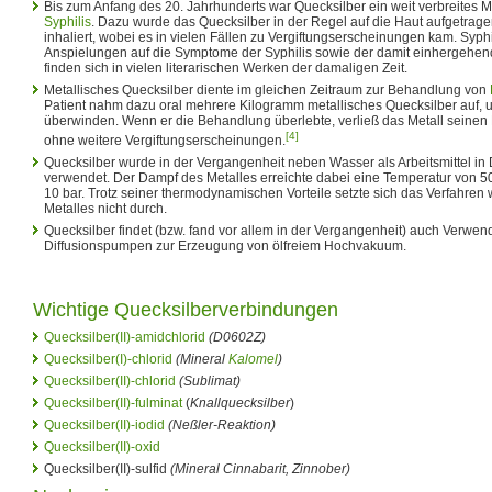
Bis zum Anfang des 20. Jahrhunderts war Quecksilber ein weit verbreites M
Syphilis
. Dazu wurde das Quecksilber in der Regel auf die Haut aufgetrage
inhaliert, wobei es in vielen Fällen zu Vergiftungserscheinungen kam. Syphi
Anspielungen auf die Symptome der Syphilis sowie der damit einhergehen
finden sich in vielen literarischen Werken der damaligen Zeit.
Metallisches Quecksilber diente im gleichen Zeitraum zur Behandlung von
Patient nahm dazu oral mehrere Kilogramm metallisches Quecksilber auf, 
überwinden. Wenn er die Behandlung überlebte, verließ das Metall seinen
[4]
ohne weitere Vergiftungserscheinungen.
Quecksilber wurde in der Vergangenheit neben Wasser als Arbeitsmittel in
verwendet. Der Dampf des Metalles erreichte dabei eine Temperatur von 5
10 bar. Trotz seiner thermodynamischen Vorteile setzte sich das Verfahren 
Metalles nicht durch.
Quecksilber findet (bzw. fand vor allem in der Vergangenheit) auch Verwendu
Diffusionspumpen zur Erzeugung von ölfreiem Hochvakuum.
Wichtige Quecksilberverbindungen
Quecksilber(II)-amidchlorid
(D0602Z)
Quecksilber(I)-chlorid
(Mineral
Kalomel
)
Quecksilber(II)-chlorid
(Sublimat)
Quecksilber(II)-fulminat
(
Knallquecksilber
)
Quecksilber(II)-iodid
(Neßler-Reaktion)
Quecksilber(II)-oxid
Quecksilber(II)-sulfid
(Mineral Cinnabarit, Zinnober)