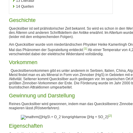
13
Literatur
14
Quellen
Geschichte
Quecksilber ist seit prähistorischer Zeit bekannt. So wird es schon in den Wer
des Älteren und anderen Schriftstellern der Antike erwähnt. Im Altertum wurd
(leider mit den entsprechenden Folgen).
Am Quecksilber wurde vom niederländischen Physiker Heike Kamerlingh Onn
[1]
Mal das Phänomen der Supraleitung entdeckt.
Ab einer Temperatur von 4,2
verschwindet dabei der elektrische Widerstand vollständig.
Vorkommen
Quecksilbervorkommen gibt es unter anderem in Serbien, Italien, China, Al
Meist findet man es als Mineral in Form von Zinnober (HgS) in Gebieten mit 
Aktivität. Seltener kommt Quecksilber auch gediegen vor. Im spanischen Ort 
größten Zinnober-Vorkommen der Erde. Die Förderung wurde im Jahr 2000 
touristischen Attraktionen umgearbeitet.
Gewinnung und Darstellung
Reines Quecksilber wird gewonnen, indem man das Quecksilbererz Zinnober 
reagieren lässt
(Röstverfahren)
.
[2]
Eigenschaften