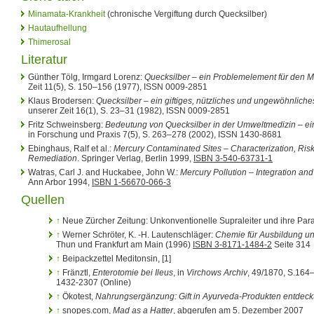
Minamata-Krankheit
(chronische Vergiftung durch Quecksilber)
Hautaufhellung
Thimerosal
Literatur
Günther Tölg, Irmgard Lorenz:
Quecksilber – ein Problemelement für den
Zeit 11(5), S. 150–156 (1977), ISSN 0009-2851
Klaus Brodersen:
Quecksilber – ein giftiges, nützliches und ungewöhnliche
unserer Zeit 16(1), S. 23–31 (1982), ISSN 0009-2851
Fritz Schweinsberg:
Bedeutung von Quecksilber in der Umweltmedizin – ei
in Forschung und Praxis 7(5), S. 263–278 (2002), ISSN 1430-8681
Ebinghaus, Ralf et al.:
Mercury Contaminated Sites – Characterization, Ri
Remediation
. Springer Verlag, Berlin 1999,
ISBN 3-540-63731-1
Watras, Carl J. and Huckabee, John W.:
Mercury Pollution – Integration an
Ann Arbor 1994,
ISBN 1-56670-066-3
Quellen
↑
Neue Zürcher Zeitung: Unkonventionelle Supraleiter und ihre Par
↑
Werner Schröter, K. -H. Lautenschläger:
Chemie für Ausbildung un
Thun und Frankfurt am Main (1996)
ISBN 3-8171-1484-2
Seite 314
↑
Beipackzettel Meditonsin, [1]
↑
Fränztl,
Enterotomie bei Ileus
, in
Virchows Archiv
, 49/1870, S.164
1432-2307 (Online)
↑
Ökotest,
Nahrungsergänzung: Gift in Ayurveda-Produkten entdeckt
↑
snopes.com,
Mad as a Hatter
, abgerufen am 5. Dezember 2007