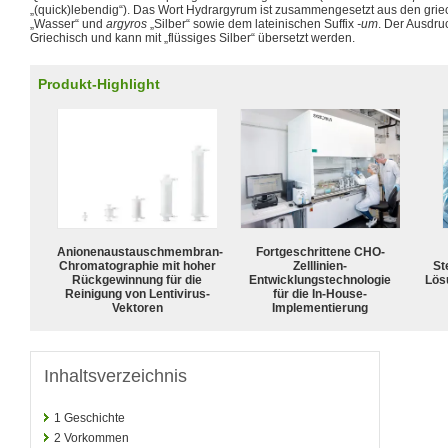
„(quick)lebendig“). Das Wort Hydrargyrum ist zusammengesetzt aus den gri
„Wasser“ und
argyros
„Silber“ sowie dem lateinischen Suffix
-um
. Der Ausdruc
Griechisch und kann mit „flüssiges Silber“ übersetzt werden.
Produkt-Highlight
Anionenaustauschmembran-
Fortgeschrittene CHO-
Chromatographie mit hoher
Zelllinien-
Ste
Rückgewinnung für die
Entwicklungstechnologie
Lös
Reinigung von Lentivirus-
für die In-House-
Vektoren
Implementierung
Inhaltsverzeichnis
1
Geschichte
2
Vorkommen