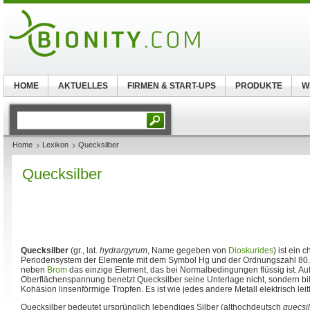
HOME
AKTUELLES
FIRMEN & START-UPS
PRODUKTE
W
Home
Lexikon
Quecksilber
Quecksilber
Quecksilber
(gr., lat.
hydrargyrum
, Name gegeben von
Dioskurides
) ist ein
Periodensystem der Elemente mit dem Symbol Hg und der Ordnungszahl 80. E
neben
Brom
das einzige Element, das bei Normalbedingungen flüssig ist. A
Oberflächenspannung benetzt Quecksilber seine Unterlage nicht, sondern bi
Kohäsion linsenförmige Tropfen. Es ist wie jedes andere Metall elektrisch leit
Quecksilber bedeutet ursprünglich lebendiges Silber (althochdeutsch
quecsi