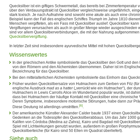
Quecksilber ist ein giftiges Schwermetall, das bereits bei Zimmertemperatur 
über den Verdauungstrakt ist Quecksilber vergleichsweise ungefährlich, ei
stark toxisch. Je nach Aufnahme sind sowohl eine akute als auch eine chroni
Beispiel kann der Fall des englischen Schiffes
Triumph
im Jahre 1810 dienen
Menschen vergifteten, als ein Fass mit Quecksilber auslief. Quecksilber kann
Vergiftungen verursachen als auch in großer Menge wieder ausgeschieden 
sind vor allem Quecksilberverbindungen, die mit der Nahrung aufgenommen
Quecksilbervergiftung
.
In letzter Zeit sind insbesondere ayurvedische Mittel mit hohen Quecksilberge
Wissenswertes
In der griechischen Antike symbolisierte das Quecksilber den Gott und den
von den Römern und den Alchemisten übernommen. Daher ist im Englisc
Bezeichnung für das Quecksilber.
Bei den mittelalterlichen Alchemisten symbolisierte das Einhorn das Quecks
Früher wurden Quecksilbersalze von Hutmachern zum Gerben von Filz (für 
englische Ausdruck
mad as a hatter
(„verrückt wie ein Hutmacher“), der dur
Hutmachers in Lewis Carrolls Alice im Wunderland populär wurde, ist dah
dass bei Hutmachern der häufige Kontakt mit Quecksilber eine chronische V
Deren Symptome, insbesondere motorische Störungen, habe dann zur Präg
[6]
Diese Deutung ist allerdings umstritten.
.
Der amerikanische Künstler Alexander Calder baute 1937 einen Quecksil
Gedenken an die Todesopfer des Quecksilberabbaus. Um das Jahr 1000 ga
Kalifen von Córdoba (Medina az-Zahra), Kairo und Bagdad mit Quecksilber g
Spiel mit Lichtwirkungen genutzt wurden, außerdem in großen Porphyrmus
Quecksilberteiche (für Kairo sind 50 Ellen im Quadrat überliefert).
Siehe auch