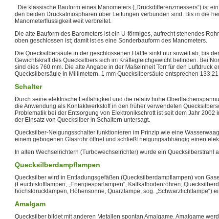
Die klassische Bauform eines Manometers („Druckdifferenzmessers“) ist ei
den beiden Druckatmosphären über Leitungen verbunden sind. Bis in die heuti
Manometerflüssigkeit weit verbreitet.
Die alte Bauform des Barometers ist ein U-förmiges, aufrecht stehendes Rohr,
oben geschlossen ist; damit ist es eine Sonderbauform des Manometers.
Die Quecksilbersäule in der geschlossenen Hälfte sinkt nur soweit ab, bis de
Gewichtskraft des Quecksilbers sich im Kräftegleichgewicht befinden. Bei N
sind dies 760 mm. Die alte Angabe in der Maßeinheit Torr für den Luftdruck e
Quecksilbersäule in Millimetern, 1 mm Quecksilbersäule entsprechen 133,21
Schalter
Durch seine elektrische Leitfähigkeit und die relativ hohe Oberflächenspannun
die Anwendung als Kontaktwerkstoff in den früher verwendeten Quecksilbers
Problematik bei der Entsorgung von Elektronikschrott ist seit dem Jahr 2002 
der Einsatz von Quecksilber in Schaltern untersagt.
Quecksilber-Neigungsschalter funktionieren im Prinzip wie eine Wasserwaage
einem gebogenen Glasrohr öffnet und schließt neigungsabhängig einen elekt
In alten Wechselrichtern (Turbowechselrichter) wurde ein Quecksilberstrahl al
Quecksilberdampflampen
Quecksilber wird in Entladungsgefäßen (Quecksilberdampflampen) von Ga
(Leuchtstofflampen, „Energiesparlampen“, Kaltkathodenröhren, Quecksilber
höchstdrucklampen, Höhensonne, Quarzlampe, sog. „Schwarzlichtlampe“) ei
Amalgam
Quecksilber bildet mit anderen Metallen spontan Amalgame. Amalgame werde