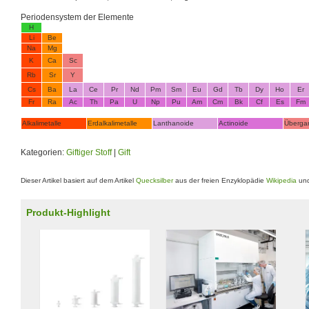
Periodensystem der Elemente
H
Li
Be
Na
Mg
K
Ca
Sc
Rb
Sr
Y
Cs
Ba
La
Ce
Pr
Nd
Pm
Sm
Eu
Gd
Tb
Dy
Ho
Er
Fr
Ra
Ac
Th
Pa
U
Np
Pu
Am
Cm
Bk
Cf
Es
Fm
Alkalimetalle
Erdalkalimetalle
Lanthanoide
Actinoide
Überga
Kategorien:
Giftiger Stoff
|
Gift
Dieser Artikel basiert auf dem Artikel
Quecksilber
aus der freien Enzyklopädie
Wikipedia
und
Produkt-Highlight