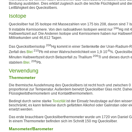
Bindung ausbilden. Dies erklärt zugleich auch die leichte Flüchtigkeit und die
Leitfähigkeit des Quecksilbers.
Isotope
Quecksilber hat 35 Isotope mit Massezahlen von 175 bis 208, davon sind 7 Is
194
9 instabile Kernisomere. Von den radioaktiven Isotopen weist nur
Hg mit 4
Halbwertszeit auf. Die Anderen Isotope und Kernisomere haben nur Halbwert
Millisekunden und 46,612 Tagen.
206
Das Quecksilberisotop
Hg kommt in einer Seitenkette der Uran-Radium-Re
210
-6
Zerfall des
Blei
Pb mit einer Wahrscheinlichkeit von 1,9·10
%. Quecksilb
206
Minuten Halbwertszeit durch Betazerfall zu Thallium
Tl und dieses durch e
206
stabilem
Blei
.
Pb.
Verwendung
Thermometer
Die thermische Ausdehnung des Quecksilbers ist recht hoch und zwischen 0 
proportional zur Temperatur. Außerdem benetzt Quecksilber Glas nicht. Daher
Flüssigkeitsthermometern und Kontaktthermometern.
Bedingt durch seine starke
Toxizität
ist der Einsatz heutzutage auf den wisse
beschränkt, es kann teilweise durch gefärbten Alkohol oder Galinstan oder 
ersetzt werden.
Das erste brauchbare Quecksilberthermometer wurde um 1720 von Daniel Gab
In einem Thermometer befinden sich im Schnitt 150 mg Quecksilber.
Manometer/Barometer