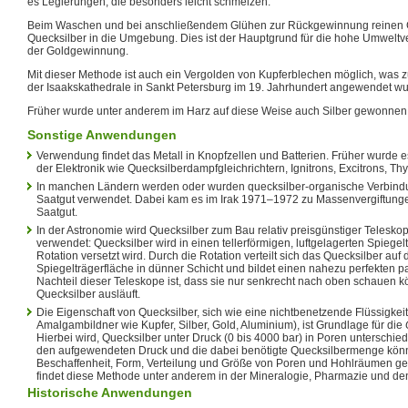
es Legierungen, die besonders leicht schmelzen.
Beim Waschen und bei anschließendem Glühen zur Rückgewinnung reinen 
Quecksilber in die Umgebung. Dies ist der Hauptgrund für die hohe Umweltv
der Goldgewinnung.
Mit dieser Methode ist auch ein Vergolden von Kupferblechen möglich, was 
der Isaakskathedrale in Sankt Petersburg im 19. Jahrhundert angewendet wu
Früher wurde unter anderem im Harz auf diese Weise auch Silber gewonnen
Sonstige Anwendungen
Verwendung findet das Metall in Knopfzellen und Batterien. Früher wurde
der Elektronik wie Quecksilberdampfgleichrichtern, Ignitrons, Excitrons, Th
In manchen Ländern werden oder wurden quecksilber-organische Verbin
Saatgut verwendet. Dabei kam es im Irak 1971–1972 zu Massenvergiftunge
Saatgut.
In der Astronomie wird Quecksilber zum Bau relativ preisgünstiger Telesko
verwendet: Quecksilber wird in einen tellerförmigen, luftgelagerten Spiegelt
Rotation versetzt wird. Durch die Rotation verteilt sich das Quecksilber au
Spiegelträgerfläche in dünner Schicht und bildet einen nahezu perfekten p
Nachteil dieser Teleskope ist, dass sie nur senkrecht nach oben schauen k
Quecksilber ausläuft.
Die Eigenschaft von Quecksilber, sich wie eine nichtbenetzende Flüssigke
Amalgambildner wie Kupfer, Silber, Gold, Aluminium), ist Grundlage für die
Hierbei wird, Quecksilber unter Druck (0 bis 4000 bar) in Poren unterschie
den aufgewendeten Druck und die dabei benötigte Quecksilbermenge kön
Beschaffenheit, Form, Verteilung und Größe von Poren und Hohlräumen 
findet diese Methode unter anderem in der Mineralogie, Pharmazie und d
Historische Anwendungen