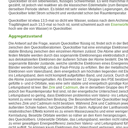
Quecksilber ist ein silberweißes, flüssiges Schwermetall. Es wird manchmal
gezählt, ist jedoch viel reaktiver als die klassischen Edelmetalle (zum Beispiel
derselben Periode stehen. Es bildet mit sehr vielen Metallen Legierungen,
Quecksilber leitet Strom schlecht und verdunstet schon bei Raumtemperatur.
Quecksilber ist etwa 13,5-mal so dicht wie Wasser, sodass nach dem Archime
Tragfähigkeit auch 13,5-mal so hoch ist, somit schwimmt auch ein
Eisenwürfe
hoch wie die von Wasser) in Quecksilber.
Aggregatzustand
Die Antwort auf die Frage, warum Quecksilber flüssig ist, findet sich in der B
zwischen den Quecksilberatomen. Quecksilber hat eine einmalige Elektronen
stabile Bindung zwischen den einzelnen Atomen zulässt. Die Atome aller a
festen Metalle werden durch das sogenannte Elektronengas elektrostatisc
aus delokalisierten Elektronen der äußeren Schale der Atome besteht. Die 
sogenannte Bänder zustande, welche sämtliche Elektronen eines Energieniv
Bänder werden benötigt, um das Pauli-Prinzip zu erfüllen. Bei der metallisc
Elektronen vom Valenzband, dem energetisch am höchsten liegenden mit Ele
ins Leitungsband, dem nicht komplett aufgefüllten Band, und zurück. Durch
die Atome zusammengehalten. Als Element der 12. Gruppe des PSE besitzen
gefüllte s- und d-Orbitale, was eine sehr stabile und energetisch günstige Ko
Leitungsband ist leer. Bei
Zink
und
Cadmium
, die in derselben Gruppe des P
jedoch bei Raumtemperatur fest sind, ist der energetische Unterschied zw
Leitungsband so gering, dass Elektronen problemlos vom Valenz- ins Leitu
kommt zu einer metallischen Bindung. Die Besonderheit bei Quecksilber liegt 
welches Zink und Cadmium nicht besitzen. Während Zink und Cadmium jeweil
äußersten Schale haben, hat Quecksilber 26 darin. Aufgrund der Lanthanoid
relativistischen Effekts kommt es zu einem Massezuwachs und einer weniger
Kernladung. Besetzte Orbitale werden so näher an den Kern herangezogen,
des Quecksilbers. Unbesetzte Orbitale, das Leitungsband, werden nicht näh
zu einer gewaltigen Energiedifferenz zwischen Valenz- und Leitungsband füh
nicht auftritt. So können kaum Elektronen das Valenzband verlassen, also 