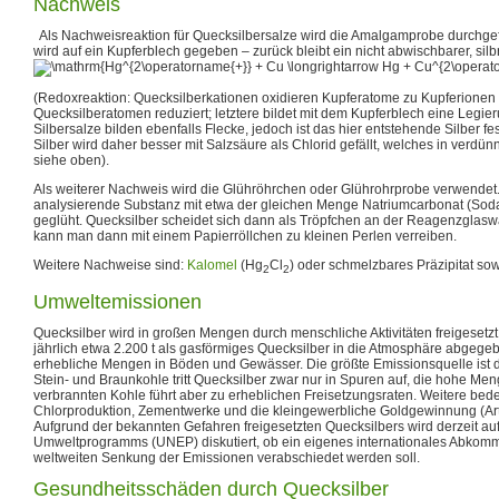
Nachweis
Als Nachweisreaktion für Quecksilbersalze wird die Amalgamprobe durchgef
wird auf ein Kupferblech gegeben – zurück bleibt ein nicht abwischbarer, sil
(Redoxreaktion: Quecksilberkationen oxidieren Kupferatome zu Kupferionen
Quecksilberatomen reduziert; letztere bildet mit dem Kupferblech eine Legi
Silbersalze bilden ebenfalls Flecke, jedoch ist das hier entstehende Silber f
Silber wird daher besser mit Salzsäure als Chlorid gefällt, welches in verdün
siehe oben).
Als weiterer Nachweis wird die Glühröhrchen oder Glührohrprobe verwendet.
analysierende Substanz mit etwa der gleichen Menge Natriumcarbonat (Sod
geglüht. Quecksilber scheidet sich dann als Tröpfchen an der Reagenzglas
kann man dann mit einem Papierröllchen zu kleinen Perlen verreiben.
Weitere Nachweise sind:
Kalomel
(Hg
Cl
) oder schmelzbares Präzipitat so
2
2
Umweltemissionen
Quecksilber wird in großen Mengen durch menschliche Aktivitäten freigesetzt.
jährlich etwa 2.200 t als gasförmiges Quecksilber in die Atmosphäre abge
erhebliche Mengen in Böden und Gewässer. Die größte Emissionsquelle ist 
Stein- und Braunkohle tritt Quecksilber zwar nur in Spuren auf, die hohe Me
verbrannten Kohle führt aber zu erheblichen Freisetzungsraten. Weitere be
Chlorproduktion, Zementwerke und die kleingewerbliche Goldgewinnung (Art
Aufgrund der bekannten Gefahren freigesetzten Quecksilbers wird derzeit a
Umweltprogramms (UNEP) diskutiert, ob ein eigenes internationales Abkomm
weltweiten Senkung der Emissionen verabschiedet werden soll.
Gesundheitsschäden durch Quecksilber