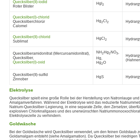
Quecksilber(II)-iodid
HgI
Hydrarg
2
Roter Blister
Quecksilber(I)-chlorid
Hg
Cl
Quecksilberchlorür
Hydrarg
2
2
Calomel
Quecksilber(II)-chlorid
HgCl
Hydrarg
2
Sublimat
NH
Hg
NO
,
Quecksilberamidonitrat (Mercuroamidonitrat),
2
2
3
Hydrarg
Quecksilber,
Hg,
(Hahne
Quecksilber(I)-oxid
Hg
O
2
Quecksilber(II)-sulfid
HgS
Hydrarg
Zinnober
Elektrolyse
Quecksilber spielt eine große Rolle bei der Herstellung von Natronlauge un
Amalgamverfahren. Während der Elektrolyse wird das reduzierte Natriummeta
Natrium-Quecksilber-Legierung, in eine separate Zelle, den Zersetzer, überfü
explosiven Chlorknallgases und des unerwünschten Natriummonooxochlorates
Elektrolysezelle zu verhindern.
Goldwäsche
Bei der Goldwäsche wird Quecksilber verwendet, um den feinen Goldstaub z
Goldamalgam entsteht (siehe Amalgamation). Da Quecksilber bei niedrigen Te