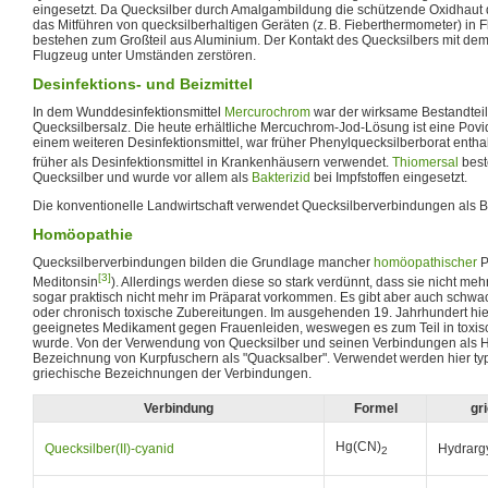
eingesetzt. Da Quecksilber durch Amalgambildung die schützende Oxidhaut de
das Mitführen von quecksilberhaltigen Geräten (z. B. Fieberthermometer) in
bestehen zum Großteil aus Aluminium. Der Kontakt des Quecksilbers mit de
Flugzeug unter Umständen zerstören.
Desinfektions- und Beizmittel
In dem Wunddesinfektionsmittel
Mercurochrom
war der wirksame Bestandteil
Quecksilbersalz. Die heute erhältliche Mercuchrom-Jod-Lösung ist eine Pov
einem weiteren Desinfektionsmittel, war früher Phenylquecksilberborat entha
früher als Desinfektionsmittel in Krankenhäusern verwendet.
Thiomersal
best
Quecksilber und wurde vor allem als
Bakterizid
bei Impfstoffen eingesetzt.
Die konventionelle Landwirtschaft verwendet Quecksilberverbindungen als Be
Homöopathie
Quecksilberverbindungen bilden die Grundlage mancher
homöopathischer
P
[3]
Meditonsin
). Allerdings werden diese so stark verdünnt, dass sie nicht mehr
sogar praktisch nicht mehr im Präparat vorkommen. Es gibt aber auch schwa
oder chronisch toxische Zubereitungen. Im ausgehenden 19. Jahrhundert hiel
geeignetes Medikament gegen Frauenleiden, weswegen es zum Teil in toxi
wurde. Von der Verwendung von Quecksilber und seinen Verbindungen als Hei
Bezeichnung von Kurpfuschern als "Quacksalber". Verwendet werden hier typ
griechische Bezeichnungen der Verbindungen.
Verbindung
Formel
gr
Hg(CN)
Quecksilber(II)-cyanid
Hydrarg
2