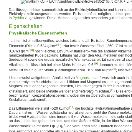
Das flüssige Lithium sammelt sich an der Elektrolytoberfläche und kann so rel
Elektrolysezelle ausgeschleust werden. Es ist ebenfalls möglich, Lithium per 
in
Pyridin
zu gewinnen. Diese Methode eignet sich besonders gut im Laborm
Eigenschaften
Physikalische Eigenschaften
Lithium ist ein silberweißes, weiches Leichtmetall. Es ist bei Raumtemperatur
3
[8]
Elemente (Dichte 0,534 g/cm
). Nur fester Wasserstoff bei
−260 °C
ist mit 
3
[8]
0,0763 g/cm
noch leichter. Lithium kristallisiert – wie die anderen Alkalime
raumzentrierten Kugelpackung. Lithium hat unter den Alkalimetallen den hö
Siedepunkt sowie die größte spezifische Wärmekapazität. Lithium besitzt zwar
[9]
Alkalimetalle, lässt sich bei einer Mohs-Härte von 0,6
dennoch mit dem Mes
[3]
Metall ist es ein guter Strom- (Leitfähigkeit: etwa 18 % von Kupfer
) und Wär
Lithium weist weitgehende Ähnlichkeit zu
Magnesium
auf, was sich auch in d
von heterotypen Mischkristallen aus Lithium und Magnesium, der sogenannt
Magnesium in der hexagonal dichtesten, Lithium dagegen in der kubisch ra
[10]
kristallisiert, sind beide Metalle weitgehend
heterotyp
mischbar.
Dies erfol
beschränkten Konzentrationsbereich, wobei die im Überschuss vorhandene
Kristallgitter „aufzwingt“.
[11]
Das Lithium-Ion weist mit −520 kJ/mol
die höchste Hydratationsenthalpie al
Dadurch ist es in Wasser vollständig hydratisiert und zieht die Wassermolekü
bildet zwei Hydrathüllen, eine innere mit vier Wassermolekülen, die sehr sta
an das Lithiumion gebunden sind, und eine äußere Hülle, in der über Wasser
+
Wassermoleküle mit dem Li[H
O]
-Ion verbunden sind. Dadurch ist der Ione
2
4
Ions sehr groß, sogar größer als diejenigen der schweren Alkalimetalle Rubi