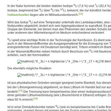
6
7
In der Natur kommen die beiden stabilen Isotope
Li (7,6 %) und
Li (92,4 %)
4
8
12
Isotope, beginnend bei
Li über
Li bis
Li, bekannt, die nur künstlich herstel
[14]
Halbwertszeiten
liegen alle im Millisekundenbereich.
6
Wird das Isotop
Li auf eine Temperatur unterhalb des Lambdapunktes, also
Nullpunktes abgekühlt, ändert sich sein Aggregatzustand zu suprafluid. Es ge
Gruppe der Elemente, bei denen man das Phänomen des zweiten Schalls b
unter anderem den Wärmetransport im Medium entscheidend verändert.
6
Li spielt eine wichtige Rolle in der Technologie der Kernfusion. Es dient so
auch in der Wasserstoffbombe als Ausgangsmaterial für die Erzeugung von Tri
energieliefernde Fusion mit Deuterium benötigt wird. Tritium entsteht im Bla
6
in der Wasserstoffbombe neben Helium durch Beschuss von
Li mit Neutrone
anfallen, nach der Kernreaktion
Die ebenfalls mögliche Reaktion
ist aus physikalischen Gründen weniger geeignet (siehe Blanket). Aus diese
bei der Lithiumgewinnung abgetrennt, so dass Lithium im Handel fast nur a
[15]
besteht.
Die Trennung kann beispielsweise über einen Isotopenaustaus
einer gelösten Lithiumverbindung (wie Lithiumchlorid in Ethanol) erfolgen.
[16]
etwa 50 % erreicht.
6
Ist in einer Dreistufenbombe neben
Li (wie es beispielsweise bei Castle Br
vorhanden, reagiert dieses mit einigen bei der Fusion erzeugten schnellen 