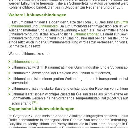
werden Lithiumfette hergestellt, die als Schmierfette für Autos verwendet we
Kohlenstoffdioxid bindet, dient es in U-Booten zur Regenerierung der Luft.
Weitere Lithiumverbindungen
Lithium bildet mit den Halogeniden Salze der Form LiX. Dies sind
Lithiumfl
Lithiumbromid
und
Lithiumiodid
. Da Lithiumchlorid sehr hygroskopisch ist, wi
Ausgangsmaterial für die Lithiumgewinnung – auch als Trockenmittel eingeset
Lithiumverbindung ist das schwerlösliche
Lithiumcarbonat
. Es dient zur Ge
Lithiumverbindungen und wird in der Glasindustrie und bei der Herstellung vo
eingesetzt. Auch in der Aluminiumherstellung wird es zur Verbesserung von Le
Schmelze zugesetzt.
Weitere Lithiumsalze sind:
Lithiumperchlorat
,
Lithiumnitrat, wird mit Kaliumnitrat in der Gummiindustrie für die Vulkanisa
Lithiumnitrid, entsteht bei der Reaktion von Lithium mit Stickstoff,
Lithiumniobat, ist in einem großen Wellenlängenbereich transparent und wir
verwendet,
Lithiumamid, ist eine starke Base und entsteht bei der Reaktion von Lithium
Lithiumstearat, ist ein wichtiger Zusatz für Öle, um diese als Schmierfette 
Schmierfette weisen eine hervorragende Temperaturstabilität (>150 °C) auf
[34]
schmierfähig.
Organische Lithiumverbindungen
Im Gegensatz zu den meisten anderen Alkalimetallorganylen besitzen Lithiu
Rolle insbesondere in der organischen Chemie. Von besonderer Bedeutung
Butyllithium, Methyllithium und Phenyllithium, die in Form ihrer Lösungen i
beziehungsweise gegebenenfalls Diethylether auch kommerziell verfügbar s