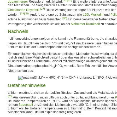
[25]
[26]
dopaminerger
Rezeptoren erklärt wird.
Eine weitere interessante Ausw
den Menschen und Säugetiere wie Ratten ist die wohl damit zusammenhän
[27]
Circadianen Rhythmik
.
Diese Wirkung konnte sogar bei Pflanzen wie de
[28]
[29]
werden.
Andere serotonerge Substanzen wie
LSD
,
Meskalin
und
Psil
[30]
solche Auswirkungen beim Menschen.
Ein bemerkenswerter Nebeneffekt d
Verringerung der Wahrscheinlichkeit, an der
Alzheimer-Krankheit
zu erkranke
Nachweis
Lithiumverbindungen zeigen eine karminrote Flammenfärbung, die charakteri
liegen als Hauptlinien bei 670,776 und 670,791 nm; kleinere Linien liegen b
Lithium mit Hilfe der Flammenphotometrie nachgewiesen werden.
Ein quantitativer Nachweis mit nasschemischen Methoden ist schwierig, da di
löslich sind. Eine Möglichkeit besteht über das Ausfällen schwerlöslichen Li
zu untersuchende Probe zum Beispiel mit Natronlauge alkalisch gemacht un
Dinatriumhydrogenphosphat Na
HPO
versetzt. Beim Erhitzen fällt bei Anwe
2
4
Niederschlag aus:
Gefahrenhinweise
Lithium entzündet sich an der Luft im flüssigen Zustand und als Metallstaub 
[33]
Aus diesem Grund muss Lithium auch unter Luftausschluss, meist unter
P
Bei höheren Temperaturen ab 190 °C wird bei Kontakt mit Luft sofort überwie
reinem
Sauerstoff
entzündet sich Lithium ab etwa 100 °C. In einer reinen Stic
Lithium erst bei höheren Temperaturen zu Lithiumnitrid. Beim Kontakt mit sau
Substanzen kann Lithium explosionsartig reagieren.