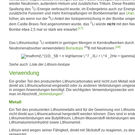
wieder Neutronen, außerdem Helium und zusätzliches Tritium. Diese Reaktion
7
Spaltung des
Li Energie verbraucht wurde, im Endergebnis auch zur Energi
zusätzliche Fusionen und mehr Kernspaltungen im Bombenmantel aus
Uran
6
höher, als wenn nur der
Li-Anteil der Isotopenmischung in der Bombe umge
7
dem Castle-Bravo-Test angenommen wurde, das
Li würde
nicht
mit den Neu
[17]
Bombe etwa 2,5 mal so stark wie erwartet.
7
Das Lithiumisotop
Li entsteht in geringen Mengen in Kernkraftwerken durch 
10
[18]
Neutronenabsorber verwendeten)
Borisotops
B mit Neutronen.
Siehe auch: Liste der Lithium-Isotope
Verwendung
Ein großer Teil des produzierten Lithiumcarbonates wird nicht zum Metall re
direkt als Lithiumcarbonat eingesetzt oder zu anderen Verbindungen umgeset
in einigen Anwendungen benötigt. Die wichtigsten Verwendungszwecke von 
man im Abschnitt „
Verbindungen
“.
Metall
Ein Teil des produzierten Lithiummetalls wird für die Gewinnung von Lithiu
nicht direkt aus Lithiumcarbonat hergestellt werden können. Dies sind in erst
Lithiumverbindungen wie Butyllithium, Lithium-Wasserstoff-Verbindungen wie
Lithiumaluminiumhydrid sowie Lithiumamid.
Lithium wird wegen seiner Fähigkeit, direkt mit Stickstoff zu reagieren, zu 
verwendet.