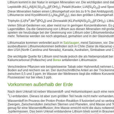
Lithium kommt in der Natur in einigen Mineralien vor. Die wichtigsten sind d
Lepidolith (KLi
Al[(Al,Si)
O
](F,OH)
), Petalit (Kastor; LiAl[Si
O
]) und Spo
2
3
10
2
4
10
Diese Mineralien haben einen Lithiumgehalt von bis zu 9 % (bei Amblygonit).
Lithiumerze sind Kryolithionit (Li
Na
[AlF
]
), das den größten Lithiumgehalt 
3
3
6
2
II
II
Triphylin (Li(Fe
,Mn
)[PO
]) und Zinnwaldit (KLiFeAl[AlSi
O
](F,OH)
). Lit
4
3
10
2
vielen Silicat-Gesteinen vor, aber meist nur in geringen Konzentrationen. Es 
Lagerstätten. Da die Gewinnung von Lithium aus diesen Mineralien mit groß
spielen sie heutzutage bei der Gewinnung von Lithium oder Lithiumverbindu
mehr. Teilweise werden sie noch abgebaut, gemahlen und in der Glasindustr
Lithiumsalze kommen verbreitet auch in
Salzlaugen
, meist Salzseen, vor. Di
ausbeutbaren Lithiumvorkommen befinden sich in Chile (Salar de Atacama) un
den USA (North Carolina und Nevada), Kanada, Australien, Simbabwe und Ch
Die wichtigste Quelle für Lithium sind heute jedoch die als Nebenprodukt b
Kaliumcarbonat (Pottasche) und
Borax
anfallenden Lithiumsalze.
Verschiedene Pflanzen wie beispielsweise Tabak oder Hahnenfuß nehmen 
Boden auf und reichern sie an. Der durchschnittliche Anteil an der Trockenma
zwischen 0,5 und 3 ppm. Im Wasser der Weltmeere liegt die mittlere Konzent
Flusswasser nur bei etwa 3 ppb.
Vorkommen außerhalb der Erde
Nach dem Urknall ist neben Wasserstoff- und Heliumisotopen auch eine ne
7
Li entstanden. Dieses ist aber zum größten Teil heute nicht mehr vorhanden,
Wasserstoff im Prozess der Proton-Proton-Reaktion II fusioniert und so verbr
Zwergen, Zwischenstufen zwischen Sternen und Planeten, sind Masse und T
genug für eine Wasserstofffusion; ihre Masse erreicht nicht die dazu notwen
Jupitermassen. Das beim Urknall entstandene Lithium blieb somit in Braune