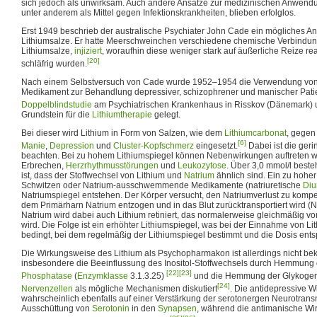
sich jedoch als unwirksam. Auch andere Ansätze zur medizinischen Anwendu
unter anderem als Mittel gegen Infektionskrankheiten, blieben erfolglos.
Erst 1949 beschrieb der australische Psychiater John Cade ein mögliches A
Lithiumsalze. Er hatte Meerschweinchen verschiedene chemische Verbindun
Lithiumsalze,
injiziert
, woraufhin diese weniger stark auf äußerliche Reize reag
[20]
schläfrig wurden.
Nach einem Selbstversuch von Cade wurde 1952–1954 die Verwendung vo
Medikament zur Behandlung depressiver, schizophrener und manischer Patie
Doppelblindstudie
am Psychiatrischen Krankenhaus in Risskov (Dänemark) u
Grundstein für die
Lithiumtherapie
gelegt.
Bei dieser wird Lithium in Form von Salzen, wie dem
Lithiumcarbonat
, gege
[6]
Manie
,
Depression
und
Cluster-Kopfschmerz
eingesetzt.
Dabei ist die ger
beachten. Bei zu hohem Lithiumspiegel können Nebenwirkungen auftreten 
Erbrechen,
Herzrhythmusstörungen
und
Leukozytose
. Über 3,0 mmol/l best
ist, dass der Stoffwechsel von Lithium und
Natrium
ähnlich sind. Ein zu hohe
Schwitzen oder Natrium-ausschwemmende Medikamente (natriuretische
Diu
Natriumspiegel entstehen. Der Körper versucht, den Natriumverlust zu komp
dem Primärharn Natrium entzogen und in das Blut zurücktransportiert wird (
Natrium wird dabei auch Lithium retiniert, das normalerweise gleichmäßig 
wird. Die Folge ist ein erhöhter Lithiumspiegel, was bei der Einnahme von Li
bedingt, bei dem regelmäßig der Lithiumspiegel bestimmt und die Dosis ent
Die Wirkungsweise des Lithium als Psychopharmakon ist allerdings nicht be
insbesondere die Beeinflussung des Inositol-Stoffwechsels durch Hemmung d
[22]
[23]
Phosphatase
(
Enzymklasse
3.1.3.25)
und die Hemmung der Glykogen
[24]
Nervenzellen
als mögliche Mechanismen diskutiert
. Die antidepressive W
wahrscheinlich ebenfalls auf einer Verstärkung der serotonergen Neurotrans
Ausschüttung von
Serotonin
in den
Synapsen
, während die antimanische W