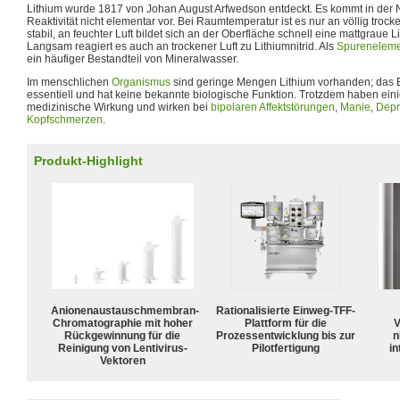
Lithium wurde 1817 von Johan August Arfwedson entdeckt. Es kommt in der 
Reaktivität nicht elementar vor. Bei Raumtemperatur ist es nur an völlig trock
stabil, an feuchter Luft bildet sich an der Oberfläche schnell eine mattgraue 
Langsam reagiert es auch an trockener Luft zu Lithiumnitrid. Als
Spurenelem
ein häufiger Bestandteil von Mineralwasser.
Im menschlichen
Organismus
sind geringe Mengen Lithium vorhanden; das El
essentiell und hat keine bekannte biologische Funktion. Trotzdem haben ein
medizinische Wirkung und wirken bei
bipolaren Affektstörungen
,
Manie
,
Depr
Kopfschmerzen
.
Produkt-Highlight
Anionenaustauschmembran-
Rationalisierte Einweg-TFF-
Chromatographie mit hoher
Plattform für die
V
Rückgewinnung für die
Prozessentwicklung bis zur
n
Reinigung von Lentivirus-
Pilotfertigung
in
Vektoren