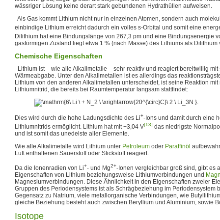
wässriger Lösung keine derart stark gebundenen Hydrathüllen aufweisen.
Als Gas kommt Lithium nicht nur in einzelnen Atomen, sondern auch molekula
einbindige Lithium erreicht dadurch ein volles s-Orbital und somit eine energe
Dilithium hat eine Bindungslänge von 267,3 pm und eine Bindungsenergie v
gasförmigen Zustand liegt etwa 1 % (nach Masse) des Lithiums als Dilithium 
Chemische Eigenschaften
Lithium ist – wie alle Alkalimetalle – sehr reaktiv und reagiert bereitwillig m
Wärmeabgabe. Unter den Alkalimetallen ist es allerdings das reaktionsträgst
Lithium von den anderen Alkalimetallen unterscheidet, ist seine Reaktion mit
Lithiumnitrid, die bereits bei Raumtemperatur langsam stattfindet:
.
+
Dies wird durch die hohe Ladungsdichte des Li
-Ions und damit durch eine h
[13]
Lithiumnitrids ermöglicht. Lithium hat mit −3,04 V
das niedrigste Normalpo
und ist somit das unedelste aller Elemente.
Wie alle Alkalimetalle wird Lithium unter
Petroleum
oder
Paraffinöl
aufbewahrt
Luft enthaltenen Sauerstoff oder Stickstoff reagiert.
+
2+
Da die Ionenradien von Li
- und Mg
-Ionen vergleichbar groß sind, gibt es 
Eigenschaften von Lithium beziehungsweise Lithiumverbindungen und
Magn
Magnesiumverbindungen. Diese Ähnlichkeit in den Eigenschaften zweier E
Gruppen des Periodensystems ist als Schrägbeziehung im Periodensystem bek
Gegensatz zu Natrium, viele metallorganische Verbindungen, wie Butyllithium
gleiche Beziehung besteht auch zwischen Beryllium und Aluminium, sowie Bo
Isotope