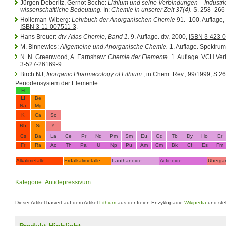
Jürgen Deberitz, Gernot Boche:
Lithium und seine Verbindungen – Industri
wissenschaftliche Bedeutung.
In:
Chemie in unserer Zeit 37(4).
S. 258–266 
Holleman-Wiberg:
Lehrbuch der Anorganischen Chemie
91.–100. Auflage, 
ISBN 3-11-007511-3
.
Hans Breuer:
dtv-Atlas Chemie, Band 1.
9. Auflage. dtv, 2000,
ISBN 3-423-
M. Binnewies:
Allgemeine und Anorganische Chemie.
1. Auflage. Spektrum
N. N. Greenwood, A. Earnshaw:
Chemie der Elemente.
1. Auflage. VCH Ver
3-527-26169-9
Birch NJ,
Inorganic Pharmacology of Lithium.
, in Chem. Rev., 99/1999, S.2
Periodensystem der Elemente
H
Li
Be
Na
Mg
K
Ca
Sc
Rb
Sr
Y
Cs
Ba
La
Ce
Pr
Nd
Pm
Sm
Eu
Gd
Tb
Dy
Ho
Er
Fr
Ra
Ac
Th
Pa
U
Np
Pu
Am
Cm
Bk
Cf
Es
Fm
Alkalimetalle
Erdalkalimetalle
Lanthanoide
Actinoide
Überga
Kategorie
:
Antidepressivum
Dieser Artikel basiert auf dem Artikel
Lithium
aus der freien Enzyklopädie
Wikipedia
und ste