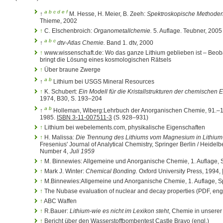
a
b
c
d
e
f
↑
M. Hesse, H. Meier, B. Zeeh:
Spektroskopische Methoden
Thieme, 2002
↑
C. Elschenbroich:
Organometallchemie.
5. Auflage. Teubner, 2005 
a
b
c
↑
dtv-Atlas Chemie.
Band 1. dtv, 2000
↑
www.wissenschaft.de: Wo das ganze Lithium geblieben ist – Beob
bringt die Lösung eines kosmologischen Rätsels
↑
Über braune Zwerge
a
b
↑
Lithium bei USGS Mineral Resources
↑
K. Schubert:
Ein Modell für die Kristallstrukturen der chemischen 
1974, B30, S. 193–204
a
b
↑
Holleman, Wiberg:Lehrbuch der Anorganischen Chemie, 91.–100.
1985.
ISBN 3-11-007511-3
(S. 928–931)
↑
Lithium bei webelements.com, physikalische Eigenschaften
↑
H. Malissa:
Die Trennung des Lithiums vom Magnesium in Lithi
Fresenius' Journal of Analytical Chemistry, Springer Berlin / Heide
Number 4,
Juli 1959
↑
M. Binnewies: Allgemeine und Anorganische Chemie, 1. Auflage, S
↑
Mark J. Winter:
Chemical Bonding.
Oxford University Press, 1994,
↑
M.Binnewies:Allgemeine und Anorganische Chemie, 1. Auflage, Sp
↑
The Nubase evaluation of nuclear and decay properties (PDF, eng
↑
ABC Waffen
↑
R.Bauer:
Lithium-wie es nicht im Lexikon steht
, Chemie in unserer 
↑
Bericht über den Wasserstoffbombentest Castle Bravo (engl.)