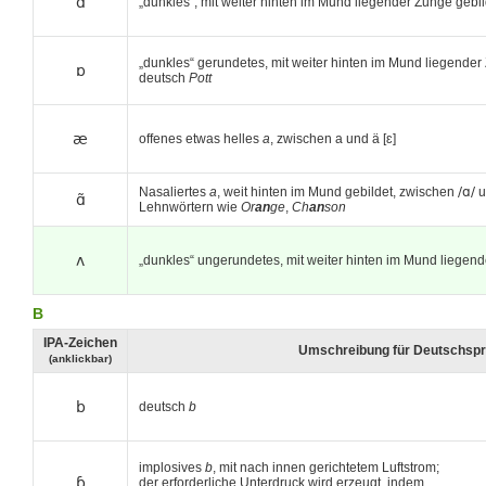
ɑ
„dunkles“, mit weiter hinten im Mund liegender Zunge gebi
„dunkles“ gerundetes, mit weiter hinten im Mund liegende
ɒ
deutsch
Pott
æ
offenes etwas helles
a
, zwischen a und ä [ɛ]
Nasaliertes
a
, weit hinten im Mund gebildet, zwischen
/ɑ/
u
ɑ̃
Lehnwörtern wie
Or
an
ge
,
Ch
an
son
ʌ
„dunkles“ ungerundetes, mit weiter hinten im Mund liegen
B
IPA-Zeichen
Umschreibung für Deutschspr
(anklickbar)
b
deutsch
b
implosives
b
, mit nach innen gerichtetem Luftstrom;
ɓ
der erforderliche Unterdruck wird erzeugt, indem