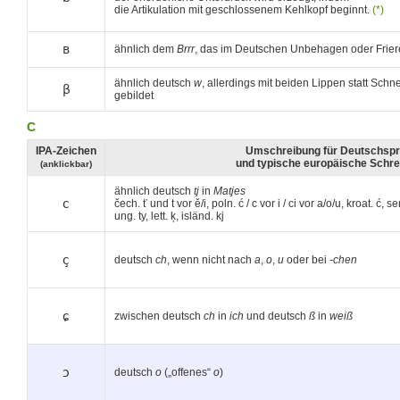
die Artikulation mit geschlossenem Kehlkopf beginnt.
(*)
ʙ
ähnlich dem
Brrr
, das im Deutschen Unbehagen oder Frier
ähnlich deutsch
w
, allerdings mit beiden Lippen statt Sch
β
gebildet
C
IPA-Zeichen
Umschreibung für Deutschspr
und typische europäische Schr
(anklickbar)
ähnlich deutsch
tj
in
Matjes
c
čech. ť und t vor ě/i, poln. ć / c vor i / ci vor a/o/u, kroat. ć, se
ung. ty, lett. ķ, isländ. kj
ç
deutsch
ch
, wenn nicht nach
a
,
o
,
u
oder bei
-chen
ɕ
zwischen deutsch
ch
in
ich
und deutsch
ß
in
weiß
ɔ
deutsch
o
(„offenes“
o
)