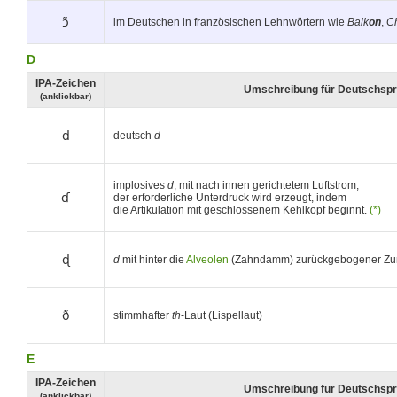
ɔ̃
im Deutschen in französischen Lehnwörtern wie
Balk
on
,
C
D
IPA-Zeichen
Umschreibung für Deutschspr
(anklickbar)
d
deutsch
d
implosives
d
, mit nach innen gerichtetem Luftstrom;
ɗ
der erforderliche Unterdruck wird erzeugt, indem
die Artikulation mit geschlossenem Kehlkopf beginnt.
(*)
ɖ
d
mit hinter die
Alveolen
(Zahndamm) zurückgebogener Z
ð
stimmhafter
th
-Laut (Lispellaut)
E
IPA-Zeichen
Umschreibung für Deutschspr
(anklickbar)