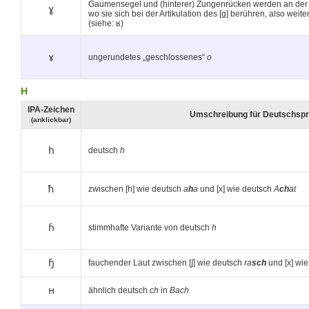
Gaumensegel und (hinterer) Zungenrücken werden an der S
ɣ
wo sie sich bei der Artikulation des [g] berühren, also weit
(siehe: ʁ)
ɤ
ungerundetes „geschlossenes“
o
H
IPA-Zeichen
Umschreibung für Deutschspr
(anklickbar)
h
deutsch
h
ħ
zwischen [h] wie deutsch
a
h
a
und [x] wie deutsch
A
ch
at
ɦ
stimmhafte Variante von deutsch
h
ɧ
fauchender Laut zwischen [∫] wie deutsch
ra
sch
und [x] wi
ʜ
ähnlich deutsch
ch
in
Bach