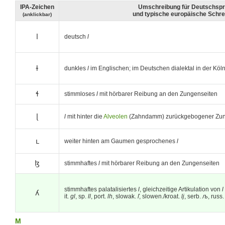
IPA-Zeichen
Umschreibung für Deutschspr
und typische europäische Schr
(anklickbar)
l
deutsch
l
ɫ
dunkles
l
im Englischen; im Deutschen dialektal in der Kö
ɬ
stimmloses
l
mit hörbarer Reibung an den Zungenseiten
ɭ
l
mit hinter die
Alveolen
(Zahndamm) zurückgebogener Zu
ʟ
weiter hinten am Gaumen gesprochenes
l
ɮ
stimmhaftes
l
mit hörbarer Reibung an den Zungenseiten
stimmhaftes palatalisiertes
l
, gleichzeitige Artikulation von
l
ʎ
it.
gl
, sp.
ll
, port.
lh
, slowak.
ľ
, slowen./kroat.
lj
, serb.
љ
, russ
M