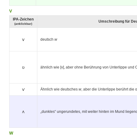
V
IPA-Zeichen
Umschreibung für De
(anklickbar)
v
deutsch
w
ʋ
ähnlich wie [v], aber ohne Berührung von Unterlippe un
ѵ
Ähnlich wie deutsches
w
, aber die Unterlippe berührt di
ʌ
„dunkles“ ungerundetes, mit weiter hinten im Mund liege
W