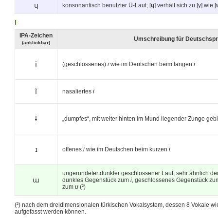
ɥ
konsonantisch benutzter Ü-Laut; [
ɥ
] verhält sich zu [y] wie [
I
IPA-Zeichen
Umschreibung für Deutschspr
(anklickbar)
i
(geschlossenes)
i
wie im Deutschen beim langen
i
ĩ
nasaliertes
i
ɨ
„dumpfes“, mit weiter hinten im Mund liegender Zunge geb
ɪ
offenes
i
wie im Deutschen beim kurzen
i
ungerundeter dunkler geschlossener Laut, sehr ähnlich d
ɯ
dunkles Gegenstück zum
i
, geschlossenes Gegenstück z
zum
u
(²)
(²) nach dem dreidimensionalen türkischen Vokalsystem, dessen 8 Vokale wi
aufgefasst werden können.