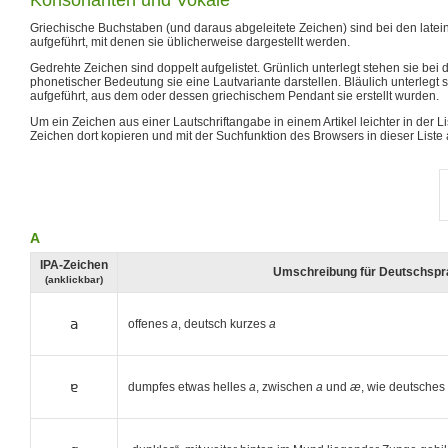
Griechische Buchstaben (und daraus abgeleitete Zeichen) sind bei den late
aufgeführt, mit denen sie üblicherweise dargestellt werden.
Gedrehte Zeichen sind doppelt aufgelistet. Grünlich unterlegt stehen sie be
phonetischer Bedeutung sie eine Lautvariante darstellen. Bläulich unterlegt
aufgeführt, aus dem oder dessen griechischem Pendant sie erstellt wurden.
Um ein Zeichen aus einer Lautschriftangabe in einem Artikel leichter in der L
Zeichen dort kopieren und mit der Suchfunktion des Browsers in dieser List
A
IPA-Zeichen
Umschreibung für Deutschspr
(anklickbar)
a
offenes
a
, deutsch kurzes
a
ɐ
dumpfes etwas helles
a
, zwischen
a
und
æ
, wie deutsches