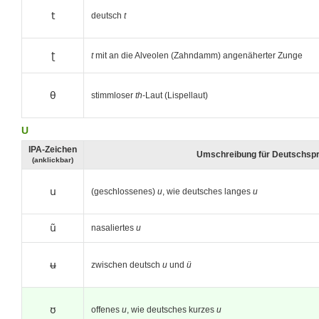
t
deutsch
t
ʈ
t
mit an die Alveolen (Zahndamm) angenäherter Zunge
θ
stimmloser
th
-Laut (Lispellaut)
U
IPA-Zeichen
Umschreibung für Deutschsp
(anklickbar)
u
(geschlossenes)
u
, wie deutsches langes
u
ũ
nasaliertes
u
ʉ
zwischen deutsch
u
und
ü
ʊ
offenes
u
, wie deutsches kurzes
u