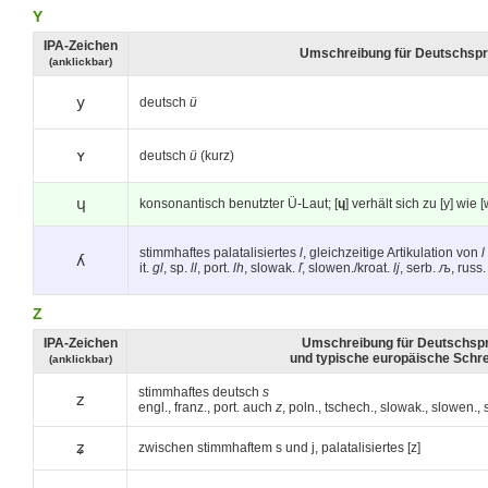
Y
IPA-Zeichen
Umschreibung für Deutschspr
(anklickbar)
y
deutsch
ü
ʏ
deutsch
ü
(kurz)
ɥ
konsonantisch benutzter Ü-Laut; [
ɥ
] verhält sich zu [y] wie [
stimmhaftes palatalisiertes
l
, gleichzeitige Artikulation von
l
ʎ
it.
gl
, sp.
ll
, port.
lh
, slowak.
ľ
, slowen./kroat.
lj
, serb.
љ
, russ
Z
IPA-Zeichen
Umschreibung für Deutschsp
und typische europäische Schr
(anklickbar)
stimmhaftes deutsch
s
z
engl., franz., port. auch
z
, poln., tschech., slowak., slowen.
ʑ
zwischen stimmhaftem s und j, palatalisiertes [z]