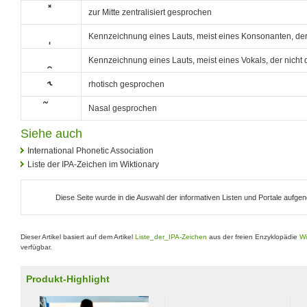
̽
zur Mitte zentralisiert gesprochen
̩
Kennzeichnung eines Lauts, meist eines Konsonanten, der
̯
Kennzeichnung eines Lauts, meist eines Vokals, der nicht 
˞
rhotisch gesprochen
̃
Nasal gesprochen
Siehe auch
International Phonetic Association
Liste der IPA-Zeichen im Wiktionary
Diese Seite wurde in die Auswahl der informativen Listen und Portale aufg
Dieser Artikel basiert auf dem Artikel
Liste_der_IPA-Zeichen
aus der freien Enzyklopädie
Wi
verfügbar.
Produkt-Highlight