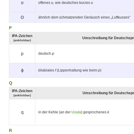
ʊ
offenes
u
, wie deutsches kurzes
u
ʘ
ähnlich dem schmatzenden Geräusch eines „Luftkusses“
P
IPA-Zeichen
Umschreibung für Deutschspr
(anklickbar)
p
deutsch
p
ɸ
bilabiales
f
(Lippenhaltung wie beim
p
)
Q
IPA-Zeichen
Umschreibung für Deutschsp
(anklickbar)
q
in der Kehle (an der
Uvula
) gesprochenes
k
R