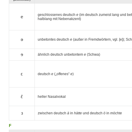
geschlossenes deutsch
e
(im deutsch zumeist lang und bet
e
halblang mit Nebenakzent)
ə
unbetontes deutsch
e
(außer in Fremdwörtern, vgl. [e]); Sc
ɘ
ähnlich deutsch unbetontem
e
(Schwa)
ɛ
deutsch
e
(„offenes“
e
)
ɛ̃
heller Nasalvokal
ɜ
zwischen deutsch
ä
in
hätte
und deutsch
ö
in
möchte
F