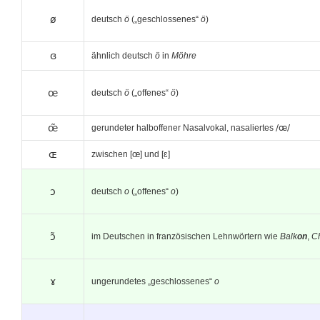
ø
deutsch
ö
(„geschlossenes“
ö
)
ɞ
ähnlich deutsch
ö
in
Möhre
œ
deutsch
ö
(„offenes“
ö
)
œ̃
gerundeter halboffener Nasalvokal, nasaliertes
/œ/
ɶ
zwischen [œ] und [ɛ]
ɔ
deutsch
o
(„offenes“
o
)
ɔ̃
im Deutschen in französischen Lehnwörtern wie
Balk
on
,
C
ɤ
ungerundetes „geschlossenes“
o