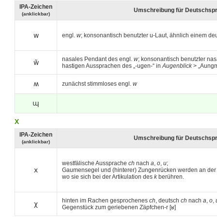
IPA-Zeichen
Umschreibung für Deutschsp
(anklickbar)
w
engl.
w
; konsonantisch benutzter u-Laut, ähnlich einem de
nasales Pendant des engl.
w
; konsonantisch benutzter nasa
w̃
hastigen Aussprachen des „-ugen-“ in
Augenblick
> „Aungmb
ʍ
zunächst stimmloses engl.
w
ɰ
X
IPA-Zeichen
Umschreibung für Deutschsp
(anklickbar)
westfälische Aussprache
ch
nach
a
,
o
,
u
;
x
Gaumensegel und (hinterer) Zungenrücken werden an der S
wo sie sich bei der Artikulation des
k
berühren.
hinten im Rachen gesprochenes
ch
, deutsch
ch
nach
a
,
o
,
χ
Gegenstück zum geriebenen Zäpfchen-r [
ʁ
]