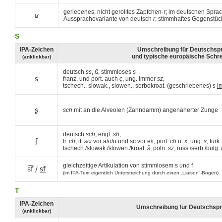
geriebenes, nicht gerolltes Zäpfchen‑r; im deutschen Spra
ʁ
Aussprachevariante von deutsch
r
; stimmhaftes Gegenstück
S
IPA-Zeichen
Umschreibung für Deutschsp
und typische europäische Schr
(anklickbar)
deutsch
ss
,
ß
, stimmloses
s
s
franz. und port. auch
ç
, ung. immer
sz
,
tschech., slowak., slowen., serbokroat. (geschriebenes)
s
i
ʂ
sch
mit an die Alveolen (Zahndamm) angenäherter Zunge
deutsch
sch
, engl.
sh
,
ʃ
fr.
ch
, it.
sci
vor a/o/u und sc vor e/i, port.
ch
u.
x
, ung.
s
, türk
tschech./slowak./slowen./kroat.
š
, poln.
sz
, russ./serb./bulg.
gleichzeitige Artikulation von stimmlosem s und f
s͡f /
sf
(im IPA-Text eigentlich Unterstreichung durch einen „Liaison“-Bogen)
T
IPA-Zeichen
Umschreibung für Deutschspr
(anklickbar)