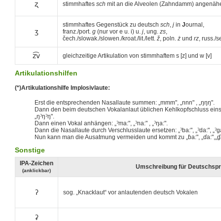
ʐ
stimmhaftes
sch
mit an die Alveolen (Zahndamm) angenähe
stimmhaftes Gegenstück zu deutsch
sch
,
j
in
J
ournal,
ʒ
franz./port.
g
(nur vor e u. i) u.
j
, ung.
zs
,
čech./slowak./slowen./kroat./lit./lett.
ž
, poln.
ż
und
rz
, russ./s
z͡v
gleichzeitige Artikulation von stimmhaftem s [z] und w [v]
Artikulationshilfen
(*)Artikulationshilfe Implosivlaute:
Erst die entsprechenden Nasallaute summen: „mmm", „nnn" , „ŋŋŋ".
Dann den beim deutschen Vokalanlaut üblichen Kehlkopfschluss einsc
„ŋˀŋˀŋ".
Dann einen Vokal anhängen: „ˀma:", „ˀna:" , „ˀŋa:".
Dann die Nasallaute durch Verschlusslaute ersetzen: „ˀba:", „ˀda:", „ˀga
Nun kann man die Ausatmung vermeiden und kommt zu „ɓa:", „ɗa:",„ɠa
Sonstige
IPA-Zeichen
Umschreibung für Deutschspr
(anklickbar)
ʔ
sog. „Knacklaut“ vor anlautenden deutsch Vokalen
ʡ