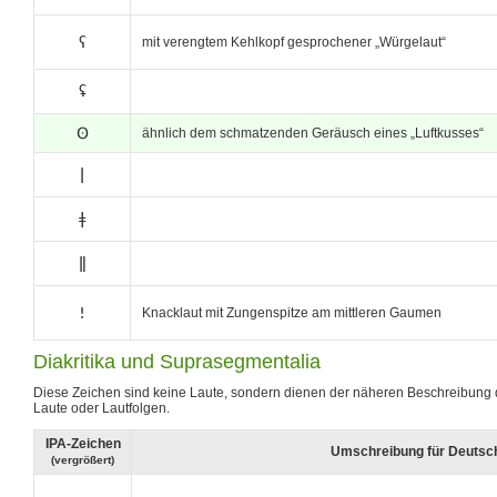
ʕ
mit verengtem Kehlkopf gesprochener „Würgelaut“
ʢ
ʘ
ähnlich dem schmatzenden Geräusch eines „Luftkusses“
ǀ
ǂ
ǁ
ǃ
Knacklaut mit Zungenspitze am mittleren Gaumen
Diakritika und Suprasegmentalia
Diese Zeichen sind keine Laute, sondern dienen der näheren Beschreibung 
Laute oder Lautfolgen.
IPA-Zeichen
Umschreibung für Deutsc
(vergrößert)