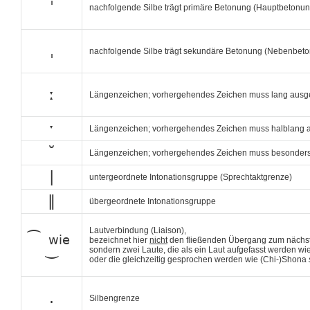
ˈ
nachfolgende Silbe trägt primäre Betonung (Hauptbetonun
ˌ
nachfolgende Silbe trägt sekundäre Betonung (Nebenbet
ː
Längenzeichen; vorhergehendes Zeichen muss lang ausg
ˑ
Längenzeichen; vorhergehendes Zeichen muss halblang
˘
Längenzeichen; vorhergehendes Zeichen muss besonder
|
untergeordnete Intonationsgruppe (Sprechtaktgrenze)
‖
übergeordnete Intonationsgruppe
Lautverbindung (Liaison),
͡
wie
bezeichnet hier
nicht
den fließenden Übergang zum nächst
‿
sondern zwei Laute, die als ein Laut aufgefasst werden w
oder die gleichzeitig gesprochen werden wie (Chi-)Shona
.
Silbengrenze