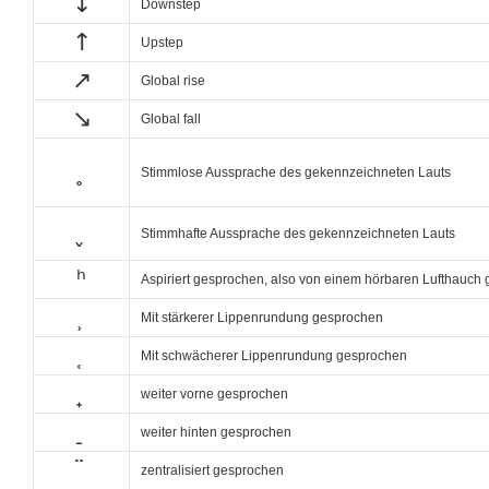
↓
Downstep
↑
Upstep
↗
Global rise
↘
Global fall
̥
Stimmlose Aussprache des gekennzeichneten Lauts
̬
Stimmhafte Aussprache des gekennzeichneten Lauts
ʰ
Aspiriert gesprochen, also von einem hörbaren Lufthauch g
̹
Mit stärkerer Lippenrundung gesprochen
̜
Mit schwächerer Lippenrundung gesprochen
̟
weiter vorne gesprochen
̠
weiter hinten gesprochen
̈
zentralisiert gesprochen