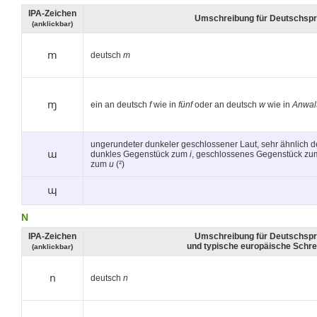
IPA-Zeichen
Umschreibung für Deutschspr
(anklickbar)
m
deutsch
m
ɱ
ein an deutsch
f
wie in
fünf
oder an deutsch
w
wie in
Anwal
ungerundeter dunkeler geschlossener Laut, sehr ähnlich
ɯ
dunkles Gegenstück zum
i
, geschlossenes Gegenstück z
zum
u
(²)
ɰ
N
IPA-Zeichen
Umschreibung für Deutschspr
und typische europäische Schr
(anklickbar)
n
deutsch
n