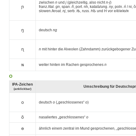
zwischen
n
und
j
(gleichzeitig, also nicht
n-j
)
ɲ
franz./ital.
gn
, span.
ñ
, port. nh, katalà/ung.
ny
, poln.
ń
/ ni, 
slowen./kroat.
nj
, serb.
Њ
, russ.
НЬ
und Н vor e/ë/и/ю/я
ŋ
deutsch
ng
ɳ
n
mit hinter die Alveolen (Zahndamm) zurückgebogener Z
ɴ
weiter hinten im Rachen gesprochenes
n
O
IPA-Zeichen
Umschreibung für Deutschspr
(anklickbar)
o
deutsch
o
(„geschlossenes“
o
)
õ
nasaliertes „geschlossenes“
o
ɵ
ähnlich einem zentral im Mund gesprochenen, „geschloss