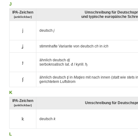
J
IPA-Zeichen
Umschreibung für Deutschspr
und typische europäische Schr
(anklickbar)
j
deutsch
j
ʝ
stimmhafte Variante von deutsch
ch
in
ich
ähnlich deutsch
dj
ɟ
serbokroatisch lat. đ / kyrill. ђ
ähnlich deutsch
tj
in
Matjes
mit nach innen (statt wie stets
ʄ
gerichtetem Luftstrom
K
IPA-Zeichen
Umschreibung für Deutschsp
(anklickbar)
k
deutsch
k
L