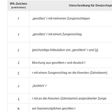
IPA-Zeichen
Umschreibung für Deutschsp
(anklickbar)
r
„gerolltes“
r
mit mehreren Zungenschlägen
ɾ
„gerolltes“
r
mit einem Zungenschlag
ɼ
gleichzeitige Artikulation von „gerolltem“
r
und [
ʒ
]
ɺ
Mischung aus gerolltem r und deutsch l
ɽ
r
mit einem Zungenschlag an die Alveolen (Zahndamm)
ɹ
„dunkles“
r
ɻ
r
mit an die Alveolen (Zahndamm) angenäherter Zunge
ʀ
am Gaumenzäpfchen gerolltes
r