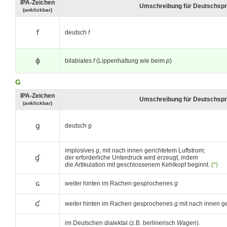
IPA-Zeichen
Umschreibung für Deutschspr
(anklickbar)
f
deutsch
f
ɸ
bilabiales
f
(Lippenhaltung wie beim
p
)
G
IPA-Zeichen
Umschreibung für Deutschspr
(anklickbar)
ɡ
deutsch
g
implosives
g
, mit nach innen gerichtetem Luftstrom;
ɠ
der erforderliche Unterdruck wird erzeugt, indem
die Artikulation mit geschlossenem Kehlkopf beginnt.
(*)
ɢ
weiter hinten im Rachen gesprochenes
g
ʛ
weiter hinten im Rachen gesprochenes
g
mit nach innen ge
im Deutschen dialektal (z.B. berlinerisch
Wagen
).