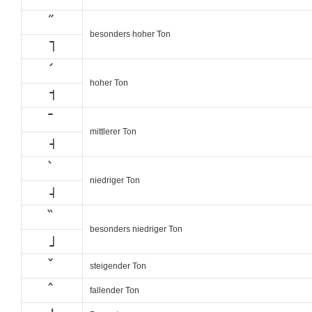
̋
besonders hoher Ton
˥
́
hoher Ton
˦
̄
mittlerer Ton
˧
̀
niedriger Ton
˨
̏
besonders niedriger Ton
˩
̌
steigender Ton
̂
fallender Ton