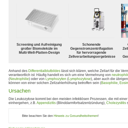
Screening und Aufreinigung
Schonende
großer Biomoleküle im
Gegenstromzentrifugation
Zel
Multi-Well-Platten-Design
für hervorragende
Zellverarbeitungsergebnisse
Ge
Anhand des
Differentialblutbildes
lässt sich klären, welche Zellart für die V
verantwortlich ist. Häufig handelt es sich um eine Vermehrung von
neutrophi
(
Neutrophilie
) oder von
Lymphozyten
(
Lymphozytose
), aber auch die übrige
können von einer solchen Zellzahlerhöhung betroffen sein (
Basophilie
,
Eosin
Ursachen
Die Leukozytose kommt bei den meisten infektiösen Prozessen, die mit eine
einhergehen, z.B.
Appendizitis
(Blinddarmfortsatzentzündung),
Cholezystitis
s
Bitte beachten Sie den
Hinweis zu Gesundheitsthemen
!