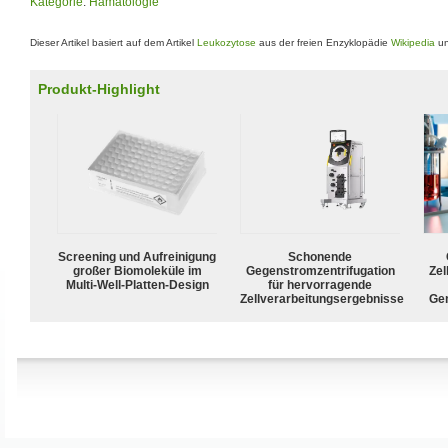
Kategorie
:
Hämatologie
Dieser Artikel basiert auf dem Artikel
Leukozytose
aus der freien Enzyklopädie
Wikipedia
un
Produkt-Highlight
Screening und Aufreinigung
Schonende
großer Biomoleküle im
Gegenstromzentrifugation
Zel
Multi-Well-Platten-Design
für hervorragende
Zellverarbeitungsergebnisse
Ge