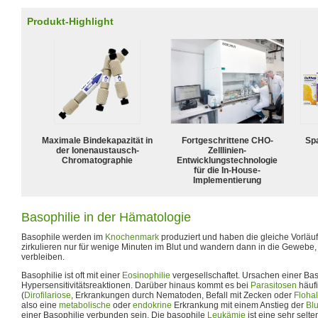
Produkt-Highlight
Maximale Bindekapazität in
Fortgeschrittene CHO-
Spa
der Ionenaustausch-
Zelllinien-
Chromatographie
Entwicklungstechnologie
für die In-House-
Implementierung
Basophilie in der Hämatologie
Basophile werden im
Knochenmark
produziert und haben die gleiche Vorläu
zirkulieren nur für wenige Minuten im Blut und wandern dann in die Geweb
verbleiben.
Basophilie ist oft mit einer
Eosinophilie
vergesellschaftet. Ursachen einer Bas
Hypersensitivitätsreaktionen. Darüber hinaus kommt es bei
Parasitosen
häufi
(
Dirofilariose
, Erkrankungen durch Nematoden, Befall mit Zecken oder
Flohal
also eine
metabolische
oder
endokrine
Erkrankung mit einem Anstieg der
Blu
einer Basophilie verbunden sein. Die basophile
Leukämie
ist eine sehr selt