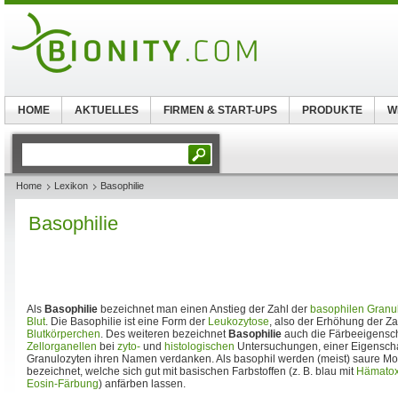
HOME
AKTUELLES
FIRMEN & START-UPS
PRODUKTE
W
Home
Lexikon
Basophilie
Basophilie
Als
Basophilie
bezeichnet man einen Anstieg der Zahl der
basophilen Granu
Blut
. Die Basophilie ist eine Form der
Leukozytose
, also der Erhöhung der Z
Blutkörperchen
. Des weiteren bezeichnet
Basophilie
auch die Färbeeigensc
Zellorganellen
bei
zyto-
und
histologischen
Untersuchungen, einer Eigenschaf
Granulozyten ihren Namen verdanken. Als basophil werden (meist) saure 
bezeichnet, welche sich gut mit basischen Farbstoffen (z. B. blau mit
Hämatox
Eosin-Färbung
) anfärben lassen.