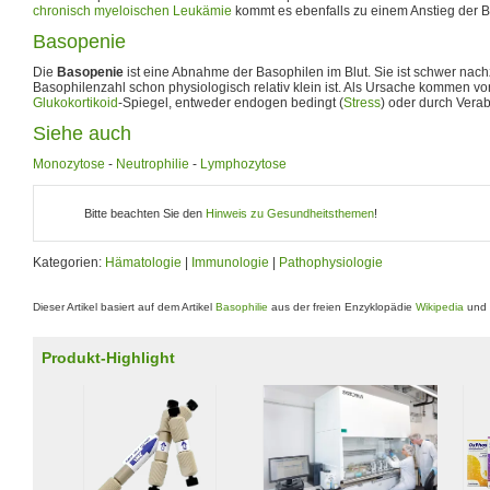
chronisch myeloischen Leukämie
kommt es ebenfalls zu einem Anstieg der B
Basopenie
Die
Basopenie
ist eine Abnahme der Basophilen im Blut. Sie ist schwer nac
Basophilenzahl schon physiologisch relativ klein ist. Als Ursache kommen vo
Glukokortikoid
-Spiegel, entweder endogen bedingt (
Stress
) oder durch Vera
Siehe auch
Monozytose
-
Neutrophilie
-
Lymphozytose
Bitte beachten Sie den
Hinweis zu Gesundheitsthemen
!
Kategorien:
Hämatologie
|
Immunologie
|
Pathophysiologie
Dieser Artikel basiert auf dem Artikel
Basophilie
aus der freien Enzyklopädie
Wikipedia
und 
Produkt-Highlight