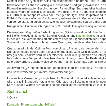
Synthetisches SiO
spielt im Alltag meist unbemerkt eine große Rolle. In Fa
2
Klebstoffen ist es ebenso wichtig wie in modernen Fertigungsprozessen in der
Pigment in Inkjetpapier-Beschichtungen. Als ungiftige Substanz ist es in pha
genauso vertreten wie in kosmetischen Produkten, wird in Lebensmittelprozes
als Putzhilfe in Zahnpasta verwendet. Mengenmäßig zu den Hauptanwendung
Füllstoff für Kunststoffe und Dichtmassen, insbesondere in Gummiartikeln. Mo
von der Verstärkung durch ein spezielles SiO
-System und sparen dabei gegen
2
Ruß gefüllten Gummimischungen ca. 5 % Treibstoff bei gleichzeitig verbesser
Die mengenmäßig größte Bedeutung kommt Siliciumdioxid natürlich in Form v
mit Stoffen wie Aluminiumoxid, Boroxid, Calcium- und
Natriumoxid
vermischt,
zu senken, die Verarbeitung zu erleichtern oder die Eigenschaften des Endp
Siliciumdioxid ist schwer schmelzbares Quarzglas, das dafür aber besonders r
Quarzglas wird in der Optik in Form von Linsen, Prismen, etc. verwendet. In 
Nanotechnologie häufig auch als Maskenträger, als Gate-Oxid im MOSFET und 
(integrierten Schaltkreisen). Im chemischen Labor wird Quarzglas als Geräteg
besonders hohe Temperatur-Wechsel-Beständigkeit, chemische Beständigkei
gefordert werden. Üblicherweise verwendet man im Labor das ebenfalls relati
Auch wird SiO
zunehmend in der Lebensmittelindustrie eingesetzt. So finde
2
und Gewürzmischungen (meist Paprikamischungen).
Eine weitere Verwendungsmöglichkeit für Siliziumdioxid findet sich in der Py
wird, um z. B. Brandgels herzustellen. Oder auch als Bekämpfungsmittel geg
Korn aushöhlt,Wärme erzeugt und so den Befall durch Schimmelpilze (etc.) fö
Siehe auch
Quarz
Kategorie
:
Pharmazeutischer Hilfsstoff