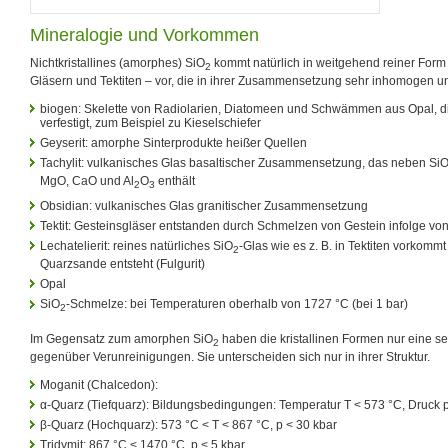
Mineralogie und Vorkommen
Nichtkristallines (amorphes) SiO
kommt natürlich in weitgehend reiner Form
2
Gläsern und Tektiten – vor, die in ihrer Zusammensetzung sehr inhomogen un
biogen: Skelette von Radiolarien, Diatomeen und Schwämmen aus Opal, d
verfestigt, zum Beispiel zu Kieselschiefer
Geyserit: amorphe Sinterprodukte heißer Quellen
Tachylit: vulkanisches Glas basaltischer Zusammensetzung, das neben Si
MgO, CaO und Al
O
enthält
2
3
Obsidian: vulkanisches Glas granitischer Zusammensetzung
Tektit: Gesteinsgläser entstanden durch Schmelzen von Gestein infolge vo
Lechatelierit: reines natürliches SiO
-Glas wie es z. B. in Tektiten vorkommt
2
Quarzsande entsteht (Fulgurit)
Opal
SiO
-Schmelze: bei Temperaturen oberhalb von 1727 °C (bei 1 bar)
2
Im Gegensatz zum amorphen SiO
haben die kristallinen Formen nur eine se
2
gegenüber Verunreinigungen. Sie unterscheiden sich nur in ihrer Struktur.
Moganit (Chalcedon):
α-Quarz (Tiefquarz): Bildungsbedingungen: Temperatur T < 573 °C, Druck p
β-Quarz (Hochquarz): 573 °C < T < 867 °C, p < 30 kbar
Tridymit: 867 °C < 1470 °C, p < 5 kbar