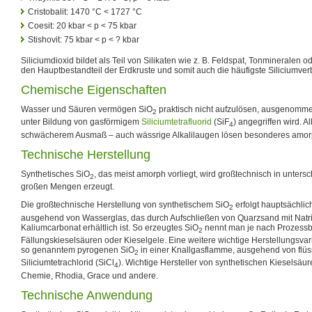
Cristobalit: 1470 °C < 1727 °C
Coesit: 20 kbar < p < 75 kbar
Stishovit: 75 kbar < p < ? kbar
Siliciumdioxid bildet als Teil von Silikaten wie z. B. Feldspat, Tonmineralen o
den Hauptbestandteil der Erdkruste und somit auch die häufigste Siliciumve
Chemische Eigenschaften
Wasser und Säuren vermögen SiO
praktisch nicht aufzulösen, ausgenomm
2
unter Bildung von gasförmigem
Siliciumtetrafluorid
(SiF
) angegriffen wird. A
4
schwächerem Ausmaß – auch wässrige Alkalilaugen lösen besonderes amorp
Technische Herstellung
Synthetisches SiO
, das meist amorph vorliegt, wird großtechnisch in unters
2
großen Mengen erzeugt.
Die großtechnische Herstellung von synthetischem SiO
erfolgt hauptsächli
2
ausgehend von Wasserglas, das durch Aufschließen von Quarzsand mit Natr
Kaliumcarbonat erhältlich ist. So erzeugtes SiO
nennt man je nach Prozess
2
Fällungskieselsäuren oder Kieselgele. Eine weitere wichtige Herstellungsvar
so genanntem pyrogenen SiO
in einer Knallgasflamme, ausgehend von flüs
2
Siliciumtetrachlorid (SiCl
). Wichtige Hersteller von synthetischen Kieselsä
4
Chemie, Rhodia, Grace und andere.
Technische Anwendung