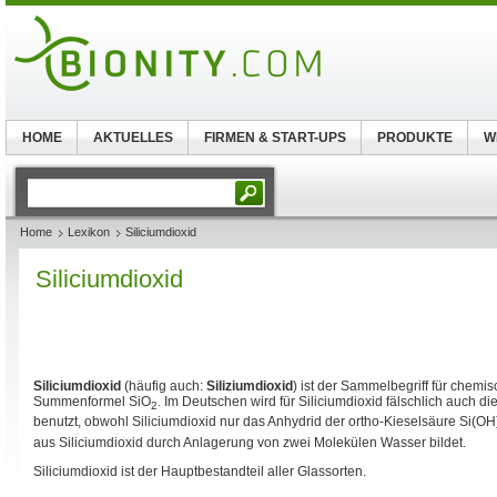
HOME
AKTUELLES
FIRMEN & START-UPS
PRODUKTE
W
Home
Lexikon
Siliciumdioxid
Siliciumdioxid
Siliciumdioxid
(häufig auch:
Siliziumdioxid
) ist der Sammelbegriff für chemi
Summenformel SiO
. Im Deutschen wird für Siliciumdioxid fälschlich auch 
2
benutzt, obwohl Siliciumdioxid nur das Anhydrid der ortho-Kieselsäure Si(OH
aus Siliciumdioxid durch Anlagerung von zwei Molekülen Wasser bildet.
Siliciumdioxid ist der Hauptbestandteil aller Glassorten.