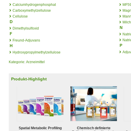
Calciumhydrogenphosphat
MF5
Carboxymethylzellulose
Magn
Cellulose
Mann
D
Milc
N
Dimethylsulfoxid
F
Natri
Natri
Freund-Adjuvans
P
H
Adju
Hydroxypropylmethylzellulose
Kategorie
:
Arzneimittel
Produkt-Highlight
Spatial Metabolic Profiling
Chemisch definierte