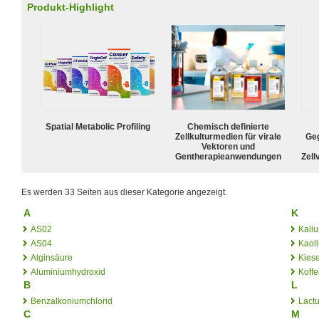
Produkt-Highlight
Spatial Metabolic Profiling
Chemisch definierte
Zellkulturmedien für virale
Geg
Vektoren und
Gentherapieanwendungen
Zell
Es werden 33 Seiten aus dieser Kategorie angezeigt.
A
K
AS02
Kali
AS04
Kaol
Alginsäure
Kies
Aluminiumhydroxid
Koffe
B
L
Benzalkoniumchlorid
Lact
C
M