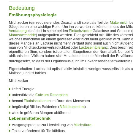
Bedeutung
Ernährungsphysiologie
Milchzucker (ein reduzierendes Disaccharid) spielt als Teil der
Muttermilch
be
Säugetieren eine wichtige Rolle. Um ihn verwerten zu können, muss der Mil
Verdauung
zunächst in seine beiden
Einfachzucker
Galactose und Glucose (
Monosaccharide
) aufgespalten werden. Dies geschieht mit Hilfe des körper
welches manchmal ab einem gewissen Alter nicht mehr gebildet wird. Kann d
dieses Mangels an Lactase nicht mehr verdaut (und somit auch nicht aufgen
man von Milchzuckerunverträglichkeit oder
Lactoseintoleranz
. Dies beschrei
eigentlichen Sinn, sondern ist bei allen Säugetieren der Normalfall. Nur be
afrikanischen Völkern haben sich Mutationen bei der Mehrheit der Bevölkeru
durchgesetzt, so dass der Organismus auch im Erwachsenenalter weiterhin L
Eigenschaften: Lactose ist optisch aktiv, kristallin, weniger wasserlöslich als 
Maltose, und ist farblos.
Milchzucker
liefert Energie
unterstützt die
Calcium
-
Resorption
hemmt
Fäulnisbakterien
im Darm des Menschen
begünstigt Bifidus-Bakterien (
Bifidobacterium
)
wirkt in größeren Mengen abführend
Lebensmitteltechnik
Ausgangsprodukt zur Herstellung von
Milchsäure
Texturverändernd für Tiefkühlkost