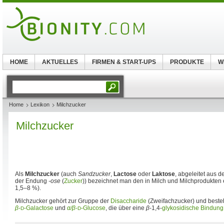
HOME
AKTUELLES
FIRMEN & START-UPS
PRODUKTE
W
Home
Lexikon
Milchzucker
Milchzucker
Als
Milchzucker
(auch
Sandzucker
,
Lactose
oder
Laktose
, abgeleitet aus d
der Endung
-ose
(
Zucker
)) bezeichnet man den in Milch und Milchprodukten 
1,5–8 %).
Milchzucker gehört zur Gruppe der
Disaccharide
(Zweifachzucker) und beste
β
-
-Galactose
und
α/β
-
-Glucose
, die über eine
β
-1,4-
glykosidische Bindung
D
D