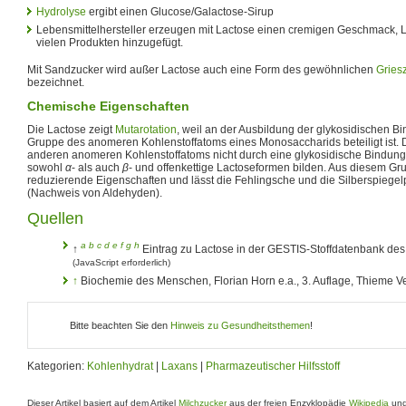
Hydrolyse
ergibt einen Glucose/Galactose-Sirup
Lebensmittelhersteller erzeugen mit Lactose einen cremigen Geschmack, L
vielen Produkten hinzugefügt.
Mit Sandzucker wird außer Lactose auch eine Form des gewöhnlichen
Gries
bezeichnet.
Chemische Eigenschaften
Die Lactose zeigt
Mutarotation
, weil an der Ausbildung der glykosidischen B
Gruppe des anomeren Kohlenstoffatoms eines Monosaccharids beteiligt ist.
anderen anomeren Kohlenstoffatoms nicht durch eine glykosidische Bindung b
sowohl
α
- als auch
β
- und offenkettige Lactoseformen bilden. Aus diesem Gr
reduzierende Eigenschaften und lässt die Fehlingsche und die Silberspiegelp
(Nachweis von Aldehyden).
Quellen
a
b
c
d
e
f
g
h
↑
Eintrag zu Lactose in der GESTIS-Stoffdatenbank des
(JavaScript erforderlich)
↑
Biochemie des Menschen, Florian Horn e.a., 3. Auflage, Thieme V
Bitte beachten Sie den
Hinweis zu Gesundheitsthemen
!
Kategorien:
Kohlenhydrat
|
Laxans
|
Pharmazeutischer Hilfsstoff
Dieser Artikel basiert auf dem Artikel
Milchzucker
aus der freien Enzyklopädie
Wikipedia
und