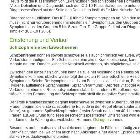
Heute folgt die Klassifikation von Erkrankungen des schizophrenen Formenk
IV. Zur Definition und Diagnostik nach der ICD-10-Klassifikation siehe unter 
Diagnoseschlüssel auf der Seite des Deutschen Instituts für Medizinische Do
Diagnostische Leitlinien: Das ICD-10 führt 9 Symptomgruppen an. Von den f
muss (nicht nur vorübergehend) mindestens ein Symptom aus den Gruppen 
Symptome aus den Gruppen 5 bis 8 zutreffen. Die Gruppe 9 dient zur Diagno
simplex“ (ICD-10 F20.6).
Entstehung und Verlauf
Schizophrenie bei Erwachsenen
Schizophrenien können sowohl schubweise als auch chronisch verlaufen, w
Verlaufsform häufiger ist. Ein Schub, also eine akute Krankheitsphase, kan
Monate dauern. Danach klingt die Krankheit wieder ab, bis möglicherweise ei
Zwischen den einzelnen Schüben kann es zu einer vollständigen Remission 
Symptome kommen, üblicherweise folgt der akuten Phase jedoch eine Resid
Symptomen. Solche Restsymptome sind zum Beispiel soziale Isolation, Beein
Hygiene, auffallende Sprachmuster (Sprachverarmung), Depressivität oder 
Verläufen bleiben die Residualsymptome stabil, bei anderen Betroffenen w
stärker. In der Behandlung der Schizophrenie stellt die negative Symptomatik
Der erste Krankheitsschub beginnt typischerweise zwischen Pubertät und dr
Frauen beginnt die erste schizophrene Episode in der Regel etwas später al
Jahre); so genannte Spätschizophrenien (erster Schub nach dem 40. Lebensja
Frauen auf. Als Grund für diesen geschlechtsspezifischen Unterschied wird 
eindämmende Wirkung des weiblichen Hormons
Östrogen
vermutet.
Besonders problematisch sind schleichend beginnende Fälle, die häufig zu 
Krankheit führen, bei welchem auch nach Abklingen einer akuten Episode d
starken Residualsymptome bleiben.