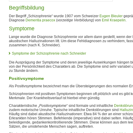
Begriffsbildung
Der Begriff „Schizophrenie“ wurde 1907 vom Schweizer
Eugen Bleuler
gepräg
Diagnose
Dementia praecox
(
vorzeitige Verblödung
) von
Emil Kraepelin
.
Symptome
Lange wurde die Diagnose Schizophrenie vor allem dann gestellt, wenn der
akustischen Halluzinationen litt. Um diese Fehldiagnosen zu verhindern, f
zusammen (nach K. Schneider).
Symptome der Schizophrenie nach Schneider
Die Ausprägung der Symptome und deren jeweilige Auswirkungen hängen b
von der Persönlichkeit des Charakters ab. Die Symptome sind sehr variabel
zu Stunde ändern.
Positivsymptome
Als Positivsymptome bezeichnet man die Übersteigerungen des normalen Er
Schizophrenien mit positiven Symptomen beginnen oft plötzlich und es gibt k
Merkmale. Der Krankheitsverlauf ist hierbei eher günstig.
Charakteristische „
Positivsymptome
“ sind formale und inhaltliche
Denkstöru
zudem motorische Unruhe. Typische inhaltliche Denkstörungen sind
Halluzi
Häufig sind dabei akustische
Halluzinationen
: Etwa 84 % der an einer schi
Erkrankten hören Stimmen. Befehlende (imperative) sind dabei selten. Häufi
beleidigende, gedankenkontrollierende Stimmen. Diese können aus dem lee
Sätzen, die umstehende Menschen sagen, auftreten.