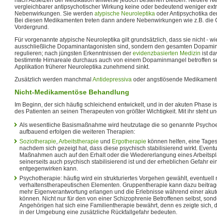
vergleichbarer antipsychotischer Wirkung keine oder bedeutend weniger ext
Nebenwirkungen. Sie werden
atypische Neuroleptika
oder Antipsychotika der
Bei diesen Medikamenten treten dann andere Nebenwirkungen wie z.B. die
Vordergrund.
Für vorgenannte atypische Neuroleptika gilt grundsätzlich, dass sie nicht - wi
ausschließliche Dopaminantagonisten sind, sondern den gesamten Dopamin
regulieren; nach jüngsten Erkenntnissen der
evidenzbasierten Medizin
ist d
bestimmte Hirnareale durchaus auch von einem Dopaminmangel betroffen se
Applikation früherer Neuroleptika zunehmend sinkt.
Zusätzlich werden manchmal
Antidepressiva
oder angstlösende Medikament
Nicht-Medikamentöse Behandlung
Im Beginn, der sich häufig schleichend entwickelt, und in der akuten Phase i
des Patienten an seinen Therapeuten von größter Wichtigkeit. Mit ihr steht un
Als wesentliche Basismaßnahme wird heutzutage die so genannte Psychoe
aufbauend erfolgen die weiteren Therapien:
Soziotherapie
,
Arbeitstherapie
und
Ergotherapie
können helfen, eine Tagess
nachdem sich gezeigt hat, dass diese psychisch stabilisierend wirkt. Event
Maßnahmen auch auf den Erhalt oder die Wiedererlangung eines Arbeitspla
seinerseits auch psychisch stabilisierend ist und der erheblichen Gefahr e
entgegenwirken kann.
Psychotherapie: häufig wird ein strukturiertes Vorgehen gewählt, eventuell 
verhaltenstherapeutischen Elementen. Gruppentherapie kann dazu beitrag
mehr Eigenverantwortung erlangen und die Erlebnisse während einer akut
können. Nicht nur für den von einer Schizophrenie Betroffenen selbst, sond
Angehörigen hat sich eine Familientherapie bewährt, denn es zeigte sich, 
in der Umgebung eine zusätzliche Rückfallgefahr bedeuten.