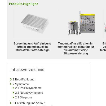
Produkt-Highlight
Screening und Aufreinigung
Tangentialflussfiltration im
Ef
großer Biomoleküle im
kommerziellen Maßstab für
vo
Multi-Well-Platten-Design
die automatisierte
Meh
Bioprozessierung
Inhaltsverzeichnis
1
Begriffsbildung
2
Symptome
2.1
Positivsymptome
2.2
Negativsymptome
2.3
Diagnose
3
Entstehung und Verlauf