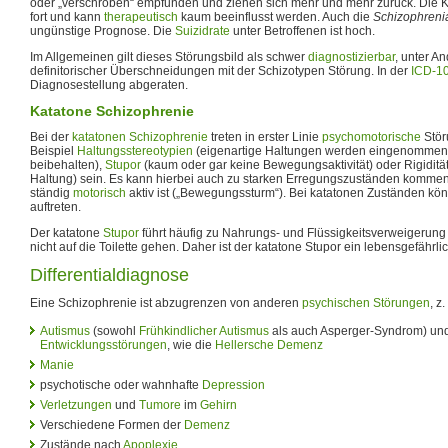
oder „verschroben“ empfunden und ziehen sich mehr und mehr zurück. Die K
fort und kann
therapeutisch
kaum beeinflusst werden. Auch die
Schizophreni
ungünstige Prognose. Die
Suizidrate
unter Betroffenen ist hoch.
Im Allgemeinen gilt dieses Störungsbild als schwer
diagnostizierbar
, unter A
definitorischer Überschneidungen mit der Schizotypen Störung. In der
ICD-1
Diagnosestellung abgeraten.
Katatone Schizophrenie
Bei der
katatonen Schizophrenie
treten in erster Linie
psychomotorische
Stör
Beispiel
Haltungsstereotypien
(eigenartige Haltungen werden eingenommen 
beibehalten),
Stupor
(kaum oder gar keine Bewegungsaktivität) oder Rigidität
Haltung) sein. Es kann hierbei auch zu starken Erregungszuständen kommen,
ständig
motorisch
aktiv ist („Bewegungssturm“). Bei katatonen Zuständen k
auftreten.
Der katatone
Stupor
führt häufig zu Nahrungs- und Flüssigkeitsverweigerung
nicht auf die Toilette gehen. Daher ist der katatone Stupor ein lebensgefährli
Differentialdiagnose
Eine Schizophrenie ist abzugrenzen von anderen
psychischen Störungen
, z
Autismus
(sowohl
Frühkindlicher Autismus
als auch Asperger-Syndrom) un
Entwicklungsstörungen
, wie die
Hellersche Demenz
Manie
psychotische oder wahnhafte
Depression
Verletzungen
und
Tumore
im
Gehirn
Verschiedene Formen der
Demenz
Zustände nach
Apoplexie