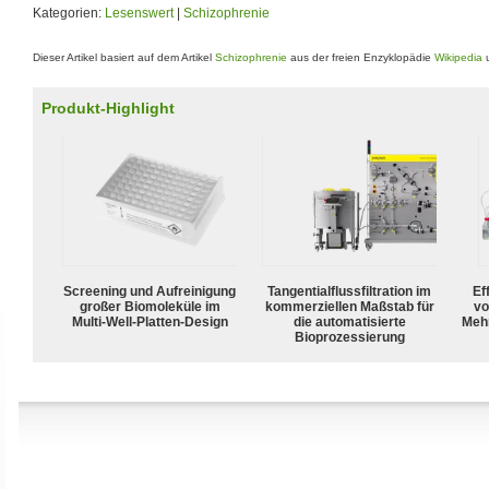
Kategorien:
Lesenswert
|
Schizophrenie
Dieser Artikel basiert auf dem Artikel
Schizophrenie
aus der freien Enzyklopädie
Wikipedia
u
Produkt-Highlight
Screening und Aufreinigung
Tangentialflussfiltration im
Ef
großer Biomoleküle im
kommerziellen Maßstab für
vo
Multi-Well-Platten-Design
die automatisierte
Meh
Bioprozessierung