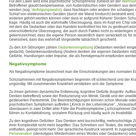
Für den Laien wird eine psychotische Schizophrenie zumeist an der
Wahnsym
Betroffener glaubt beispielsweise, von Außerirdischen oder Geistern aus de
werden (sog.
Verfolgungswahn
), dass Nachbarn oder andere ihn schädigen w
Schlaf von elektronischen Geräten (durch die Wand hindurch) bestrahlt wird
anderen gehört werden können oder dass er aufgrund früherer Sünden Schu
trage. Häufig ist auch die wahnhafte Überzeugung, dass im Kopf ein Chip oder
mit dem die Gedanken oder das Handeln kontrolliert bis hin zu gesteuert wü
unerschütterliche Überzeugung, die auch durch Fakten nicht zu widerlegen is
gekennzeichnet, dass die eigene Person wesentlich darin verwickelt ist; für 
Gewissheit, dass das wahnhaft Vorgestellte tatsächlich geschieht.
Zu den
Ich-Störungen
zählen
Gedankeneingebung
(Gedanken werden eingeg
gedacht), Gedankenausbreitung (Andere denken die eigenen Gedanken mit
Gefühle, Handlungen oder Impulse, die als fremdgemacht empfunden werde
Negativsymptome
Als Negativsymptome bezeichnet man die Einschränkungen des normalen E
Schizophrenien mit Negativsymptomen beginnen oft schleichend und der Kran
ungünstig. Mit zunehmender Krankheit verstärken sich die Symptome.
Zu ihnen gehören dynamische Entleerung, kognitive Defizite (kognitiv: Auff
Denken betreffend) sowie der Reduzierung von Mimik, Gestik und der unwill
gesteuerten Pantomimik. Die Beeinträchtigungen können schon Monate oder
psychotischen Symptomen auftreten [„Knick in der Lebenskurve“, „Vorauslauf
überdauern in zwei Drittel aller Fälle die Positivsymptome [„schizophrener D
führen zu Kontaktstörung, sozialem Rückzug und häufig auch zu Invalidität.
Zu den kognitiven Defiziten: Das Denken wird kurzschrittig, mehrschichtig
ihrer Komplexität nicht mehr begriffen. Das Schreiben von Texten, die mehrg
enthalten, gelingt nicht mehr. Der sprachliche Ausdruck verarmt. In zugespit
Perseveration
(stereotypes Wiederholen eines Wortes oder Gedankens) ode