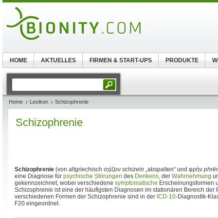
HOME
AKTUELLES
FIRMEN & START-UPS
PRODUKTE
W
Home
Lexikon
Schizophrenie
Schizophrenie
Schizophrenie
(von altgriechisch
σχίζειν
schizein
„abspalten“ und
φρήν
phrē
eine Diagnose für
psychische Störungen
des
Denkens
, der
Wahrnehmung
un
gekennzeichnet, wobei verschiedene
symptomatische
Erscheinungsformen u
Schizophrenie ist eine der häufigsten Diagnosen im stationären Bereich der P
verschiedenen Formen der Schizophrenie sind in der
ICD-10
-Diagnostik-Klas
F20 eingeordnet.