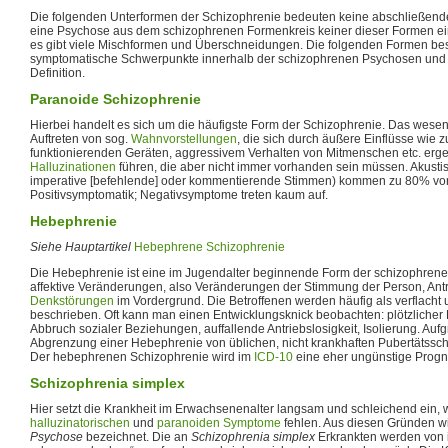
Die folgenden Unterformen der Schizophrenie bedeuten keine abschließend
eine Psychose aus dem schizophrenen Formenkreis keiner dieser Formen ei
es gibt viele Mischformen und Überschneidungen. Die folgenden Formen be
symptomatische Schwerpunkte innerhalb der schizophrenen Psychosen und 
Definition.
Paranoide Schizophrenie
Hierbei handelt es sich um die häufigste Form der Schizophrenie. Das wesent
Auftreten von sog.
Wahnvorstellungen
, die sich durch äußere Einflüsse wie z
funktionierenden Geräten, aggressivem Verhalten von Mitmenschen etc. er
Halluzinationen
führen, die aber nicht immer vorhanden sein müssen. Akusti
imperative [befehlende] oder kommentierende Stimmen) kommen zu 80% vor.
Positivsymptomatik; Negativsymptome treten kaum auf.
Hebephrenie
Siehe Hauptartikel
Hebephrene Schizophrenie
Die Hebephrenie ist eine im Jugendalter beginnende Form der schizophren
affektive Veränderungen, also Veränderungen der Stimmung der Person, Ant
Denkstörungen
im Vordergrund. Die Betroffenen werden häufig als verflacht
beschrieben. Oft kann man einen Entwicklungsknick beobachten: plötzlicher L
Abbruch sozialer Beziehungen, auffallende Antriebslosigkeit, Isolierung. Auf
Abgrenzung einer Hebephrenie von üblichen, nicht krankhaften Pubertätsschw
Der hebephrenen Schizophrenie wird im
ICD-10
eine eher ungünstige Prog
Schizophrenia simplex
Hier setzt die Krankheit im Erwachsenenalter langsam und schleichend ein, 
halluzinatorischen
und
paranoiden
Symptome
fehlen. Aus diesen Gründen wi
Psychose
bezeichnet. Die an
Schizophrenia simplex
Erkrankten werden von i