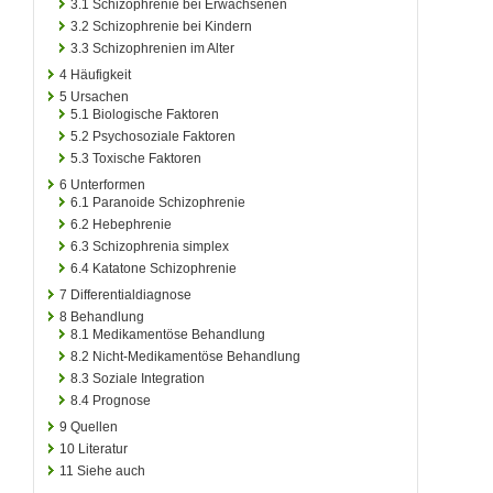
3.1
Schizophrenie bei Erwachsenen
3.2
Schizophrenie bei Kindern
3.3
Schizophrenien im Alter
4
Häufigkeit
5
Ursachen
5.1
Biologische Faktoren
5.2
Psychosoziale Faktoren
5.3
Toxische Faktoren
6
Unterformen
6.1
Paranoide Schizophrenie
6.2
Hebephrenie
6.3
Schizophrenia simplex
6.4
Katatone Schizophrenie
7
Differentialdiagnose
8
Behandlung
8.1
Medikamentöse Behandlung
8.2
Nicht-Medikamentöse Behandlung
8.3
Soziale Integration
8.4
Prognose
9
Quellen
10
Literatur
11
Siehe auch