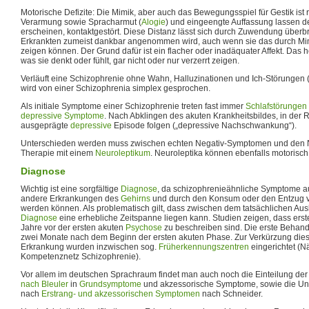
Motorische Defizite: Die Mimik, aber auch das Bewegungsspiel für Gestik ist 
Verarmung sowie Spracharmut (
Alogie
) und eingeengte Auffassung lassen 
erscheinen, kontaktgestört. Diese Distanz lässt sich durch Zuwendung überb
Erkrankten zumeist dankbar angenommen wird, auch wenn sie das durch Mimi
zeigen können. Der Grund dafür ist ein flacher oder inadäquater Affekt. Das h
was sie denkt oder fühlt, gar nicht oder nur verzerrt zeigen.
Verläuft eine Schizophrenie ohne Wahn, Halluzinationen und Ich-Störungen 
wird von einer Schizophrenia simplex gesprochen.
Als initiale Symptome einer Schizophrenie treten fast immer
Schlafstörungen
depressive Symptome
. Nach Abklingen des akuten Krankheitsbildes, in der
ausgeprägte
depressive
Episode folgen („depressive Nachschwankung“).
Unterschieden werden muss zwischen echten Negativ-Symptomen und den
Therapie mit einem
Neuroleptikum
. Neuroleptika können ebenfalls motorisc
Diagnose
Wichtig ist eine sorgfältige
Diagnose
, da schizophrenieähnliche Symptome 
andere Erkrankungen des
Gehirns
und durch den Konsum oder den Entzug
werden können. Als problematisch gilt, dass zwischen dem tatsächlichen Au
Diagnose
eine erhebliche Zeitspanne liegen kann. Studien zeigen, dass ers
Jahre vor der ersten akuten
Psychose
zu beschreiben sind. Die erste Behandl
zwei Monate nach dem Beginn der ersten akuten Phase. Zur Verkürzung dies
Erkrankung wurden inzwischen sog.
Früherkennungszentren
eingerichtet (N
Kompetenznetz Schizophrenie).
Vor allem im deutschen Sprachraum findet man auch noch die Einteilung de
nach Bleuler
in
Grundsymptome
und akzessorische Symptome, sowie die U
nach
Erstrang- und akzessorischen Symptomen
nach Schneider.