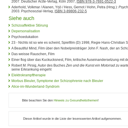
2007. Deutscher Ärzte-Verlag, Köln 2007,
ISBN 978-3-7691-0522-3
Aderhold, Volkmar / Alanen, Yrjö / Hess, Gernot / Hohn, Petra (Hrsg.):
Psych
2003. Psychosozial-Verlag,
ISBN 3-89806-232-5
Siehe auch
Schizoaffektive Störung
Depersonalisation
Psychoedukation
23 - Nichts ist so wie es scheint, Spielfilm (D) 1998, Regie Hans-Christian
A Beautiful Mind, Film über den Nobelpreisträger John F. Nash, der an Schi
Das weisse Rauschen, Film
Einer flog über das Kuckucksnest, Film, kritische Auseinandersetzung mit de
Robert M. Pirsig, Autor des Buches
Zen und die Kunst ein Motorrad zu wart
seine Erkrankung eingeht
Elektrokrampftherapie
Morbus Bleuler
,
Symptome der Schizophrenie nach Bleuler
Alice-im-Wunderland-Syndrom
Bitte beachten Sie den
Hinweis zu Gesundheitsthemen
!
Dieser Artikel wurde in die Liste der lesenswerten Artikel aufgenommen.