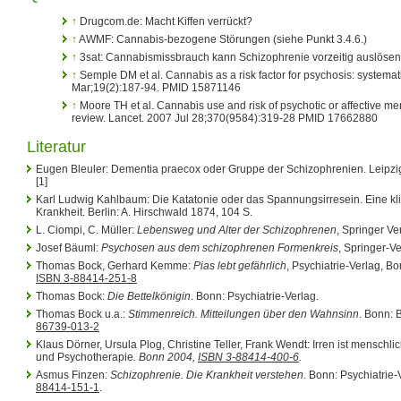
↑
Drugcom.de: Macht Kiffen verrückt?
↑
AWMF: Cannabis-bezogene Störungen (siehe Punkt 3.4.6.)
↑
3sat: Cannabismissbrauch kann Schizophrenie vorzeitig auslösen
↑
Semple DM et al. Cannabis as a risk factor for psychosis: systema
Mar;19(2):187-94. PMID 15871146
↑
Moore TH et al. Cannabis use and risk of psychotic or affective me
review. Lancet. 2007 Jul 28;370(9584):319-28 PMID 17662880
Literatur
Eugen Bleuler: Dementia praecox oder Gruppe der Schizophrenien. Leipzig
[1]
Karl Ludwig Kahlbaum: Die Katatonie oder das Spannungsirresein. Eine kl
Krankheit. Berlin: A. Hirschwald 1874, 104 S.
L. Ciompi, C. Müller:
Lebensweg und Alter der Schizophrenen
, Springer Ve
Josef Bäuml:
Psychosen aus dem schizophrenen Formenkreis
, Springer-V
Thomas Bock, Gerhard Kemme:
Pias lebt gefährlich
, Psychiatrie-Verlag, Bo
ISBN 3-88414-251-8
Thomas Bock:
Die Bettelkönigin
. Bonn: Psychiatrie-Verlag.
Thomas Bock u.a.:
Stimmenreich. Mitteilungen über den Wahnsinn
. Bonn:
86739-013-2
Klaus Dörner, Ursula Plog, Christine Teller, Frank Wendt: Irren ist menschli
und Psychotherapie
. Bonn 2004,
ISBN 3-88414-400-6
.
Asmus Finzen:
Schizophrenie. Die Krankheit verstehen
. Bonn: Psychiatrie-V
88414-151-1
.