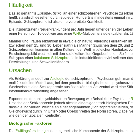
Häufigkeit
Das so genannte
Lifetime-Risiko
, an einer schizophrenen Psychose zu erkran
heißt, statistisch gesehen durchlebt jeder Hundertste mindestens einmal im
Episode. Schizophrenie ist also eine verbreitete Krankheit.
Die Inzidenzraten (Neuerkrankungen) pro Jahr liegen unter denen der Leben
einer Person von 10.000, wie aus einer
WHO
-Multicenterstudie (Jablenski, 1
Männer und Frauen erkranken in etwa gleich häufig. Allerdings erkranken im
(zwischen dem 25. und 30. Lebensjahr) als Männer (zwischen dem 20. und 2
Schizophrenien kommen in allen Kulturen der Welt mit gleicher Häufigkeit vor
Erscheinungsbild wechselt mit den soziokulturellen Gegebenheiten. So find
Subtypus einer
katatonen Schizophrenie
in Industrieländern viel seltener (fas
Entwicklungs- und Schwellenländern.
Ursachen
Als Erklärungsmodell zur
Ätiologie
der schizophrenen Psychosen geht man d
multifaktoriellen Modell aus, bei dem genetisch-biologische und psychosozi
Wechselspiel eine Schizophrenie auslösen können. Als zentral wird eine Stö
Informationsverarbeitung angesehen.
Exponenten der antipsychiatrischen Bewegung wie Beispiel der Psychiater
R
Ursache der Schizophrenie jedoch nicht in einem genetisch-biologischen Def
dass die Individuen, welche an einer sogenannten „Schizophrenie“ leiden, da
Gleichgewicht durch ihr Unter- oder Überschreiten der Norm stören. Dabei ve
wie den der „sozialen Kontrolle“.
Biologische Faktoren
Die
Zwillingsforschung
hat eine genetische Komponente der Schizophrenie, 