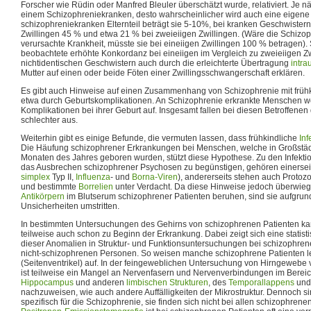
Forscher wie Rüdin oder Manfred Bleuler überschätzt wurde, relativiert. Je n
einem Schizophreniekranken, desto wahrscheinlicher wird auch eine eigene
schizophreniekranken Elternteil beträgt sie 5-10%, bei kranken Geschwistern
Zwillingen 45 % und etwa 21 % bei zweieiigen Zwillingen. (Wäre die Schizop
verursachte Krankheit, müsste sie bei eineiigen Zwillingen 100 % betragen).
beobachtete erhöhte Konkordanz bei eineiigen im Vergleich zu zweieiigen Zw
nichtidentischen Geschwistern auch durch die erleichterte Übertragung
intra
Mutter auf einen oder beide Föten einer Zwillingsschwangerschaft erklären.
Es gibt auch Hinweise auf einen Zusammenhang von Schizophrenie mit früh
etwa durch Geburtskomplikationen. An Schizophrenie erkrankte Menschen w
Komplikationen bei ihrer Geburt auf. Insgesamt fallen bei diesen Betroffen
schlechter aus.
Weiterhin gibt es einige Befunde, die vermuten lassen, dass frühkindliche
Inf
Die Häufung schizophrener Erkrankungen bei Menschen, welche in Großstädt
Monaten des Jahres geboren wurden, stützt diese Hypothese. Zu den Infektio
das Ausbrechen schizophrener Psychosen zu begünstigen, gehören einerse
simplex
Typ II,
Influenza
- und
Borna-Viren
), andererseits stehen auch Proto
und bestimmte
Borrelien
unter Verdacht. Da diese Hinweise jedoch überwie
Antikörpern
im Blutserum schizophrener Patienten beruhen, sind sie aufgru
Unsicherheiten umstritten.
In bestimmten Untersuchungen des Gehirns von schizophrenen Patienten kan
teilweise auch schon zu Beginn der Erkrankung. Dabei zeigt sich eine statist
dieser Anomalien in Struktur- und Funktionsuntersuchungen bei schizophre
nicht-schizophrenen Personen. So weisen manche schizophrene Patienten le
(Seitenventrikel) auf. In der feingeweblichen Untersuchung von Hirngewebe
ist teilweise ein Mangel an Nervenfasern und Nervenverbindungen im Berei
Hippocampus
und anderen
limbischen Strukturen
, des
Temporallappens
und 
nachzuweisen, wie auch andere Auffälligkeiten der Mikrostruktur. Dennoch s
spezifisch für die Schizophrenie, sie finden sich nicht bei allen schizophrene