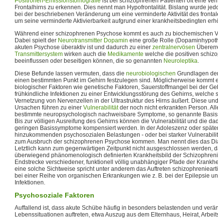
Positronen-Emissionstomografie
ist bei schizophrenen Patienten oft eine verm
Frontalhirns zu erkennen. Dies nennt man Hypofrontalität. Bislang wurde jedoc
bei der beschriebenen Veränderung um eine verminderte Aktivität des frontal
um seine verminderte Aktivierbarkeit aufgrund einer krankheitsbedingten erhö
Während einer schizophrenen Psychose kommt es auch zu biochemischen V
Dabei spielt der
Neurotransmitter
Dopamin
eine große Rolle (Dopaminhypoth
akuten Psychose überaktiv ist und dadurch zu einer
zentralnervösen
Übererre
Transmittersystem
wirken auch die
Medikamente
welche die positiven schi
beeinflussen oder beseitigen können, die so genannten
Neuroleptika
.
Diese Befunde lassen vermuten, dass die
neurobiologischen
Grundlagen der 
einen bestimmten Punkt im Gehirn festzulegen sind. Möglicherweise kommt 
biologischer Faktoren wie genetische Faktoren, Sauerstoffmangel bei der Ge
frühkindliche Infektionen zu einer Entwicklungsstörung des Gehirns, welche s
Vernetzung von Nervenzellen in der Ultrastruktur des Hirns äußert. Diese u
Ursachen führen zu einer
Vulnerabilität
der noch nicht erkrankten Person. Al
bestimmte neuropsychologisch nachweisbare Symptome, so genannte Basis
Bis zur völligen Ausreifung des Gehirns können die Vulnerabilität und die da
geringen Basissymptome kompensiert werden. In der Adoleszenz oder späte
hinzukommenden psychosozialen Belastungen - oder bei starker Vulnerabilit
zum Ausbruch der schizophrenen Psychose kommen. Man nennt dies das Dia
Letztlich kann zum gegenwärtigen Zeitpunkt nicht ausgeschlossen werden, d
überwiegend phänomenologisch definierten Krankheitsbild der Schizophre
Endstrecke verschiedener, funktionell völlig unabhängiger Pfade der Krankhe
eine solche Sichtweise spricht unter anderem das Auftreten schizophreniear
bei einer Reihe von organischen Erkrankungen wie z. B. bei der Epilepsie un
Infektionen.
Psychosoziale Faktoren
Auffallend ist, dass akute Schübe häufig in besonders belastenden und verä
Lebenssituationen auftreten, etwa Auszug aus dem Elternhaus, Heirat, Arbeits