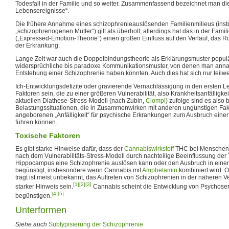
Todesfall in der Familie und so weiter. Zusammenfassend bezeichnet man di
Lebensereignisse“.
Die frühere Annahme eines schizophrenieauslösenden Familienmilieus (ins
„schizophrenogenen Mutter“) gilt als überholt; allerdings hat das in der Fami
(„Expressed-Emotion-Theorie“) einen großen Einfluss auf den Verlauf, das Rü
der Erkrankung.
Lange Zeit war auch die Doppelbindungstheorie als Erklärungsmuster populä
widersprüchliche bis paradoxe Kommunikationsmuster, von denen man annahm
Entstehung einer Schizophrenie haben könnten. Auch dies hat sich nur teilwe
Ich-Entwicklungsdefizite oder gravierende Vernachlässigung in den ersten
Faktoren sein, die zu einer größeren Vulnerabilität, also Krankheitsanfälligke
aktuellen Diathese-Stress-Modell (nach Zubin,
Ciompi
) zufolge sind es also
Belastungssituationen, die in Zusammenwirken mit anderen ungünstigen Fak
angeborenen „Anfälligkeit“ für psychische Erkrankungen zum Ausbruch eine
führen können.
Toxische Faktoren
Es gibt starke Hinweise dafür, dass der
Cannabiswirkstoff
THC bei Menschen m
nach dem Vulnerabilitäts-Stress-Modell durch nachteilige Beeinflussung der 
Hippocampus eine Schizophrenie auslösen kann oder den Ausbruch in eine
begünstigt, insbesondere wenn Cannabis mit
Amphetamin
kombiniert wird. O
trägt ist meist unbekannt, das Auftreten von Schizophrenien in der näheren 
[1]
[2]
[3]
starker Hinweis sein.
Cannabis scheint die Entwicklung von Psychose
[4]
[5]
begünstigen.
Unterformen
Siehe auch
Subtypisierung der Schizophrenie