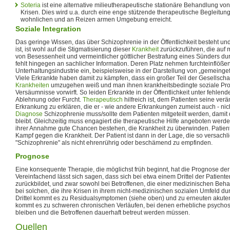
Soteria
ist eine alternative milieutherapeutische stationäre Behandlung v
Krisen. Dies wird u.a. durch eine enge stützende therapeutische Begleitun
wohnlichen und an Reizen armen Umgebung erreicht.
Soziale Integration
Das geringe Wissen, das über Schizophrenie in der Öffentlichkeit besteht und 
ist, ist wohl auf die Stigmatisierung dieser
Krankheit
zurückzuführen, die auf m
von Besessenheit und vermeintlicher göttlicher Bestrafung eines Sünders du
fehlt hingegen an sachlicher Information. Deren Platz nehmen furchteinflöße
Unterhaltungsindustrie ein, beispielsweise in der Darstellung von „gemeinge
Viele Erkrankte haben damit zu kämpfen, dass ein großer Teil der Gesellschaf
Krankheiten
umzugehen weiß und man ihnen krankheitsbedingte soziale Pro
Versäumnisse vorwirft. So leiden Erkrankte in der Öffentlichkeit unter fehlend
Ablehnung oder Furcht.
Therapeutisch
hilfreich ist, dem Patienten seine verä
Erkrankung zu erklären, die er - wie andere Erkrankungen zumeist auch - nich
Diagnose
Schizophrenie muss/sollte dem Patienten mitgeteilt werden, damit
bleibt. Gleichzeitig muss engagiert die therapeutische Hilfe angeboten werd
ihrer Annahme gute Chancen bestehen, die Krankheit zu überwinden. Patient
Kampf gegen die Krankheit. Der Patient ist dann in der Lage, die so versachl
"Schizophrenie" als nicht ehrenrührig oder beschämend zu empfinden.
Prognose
Eine konsequente Therapie, die möglichst früh beginnt, hat die Prognose der
Vereinfachend lässt sich sagen, dass sich bei etwa einem Drittel der Patient
zurückbildet, und zwar sowohl bei Betroffenen, die einer medizinischen Beh
bei solchen, die ihre Krisen in ihrem nicht-medizinischen sozialen Umfeld d
Drittel kommt es zu Residualsymptomen (siehe oben) und zu erneuten akuten
kommt es zu schweren chronischen Verläufen, bei denen erhebliche psycho
bleiben und die Betroffenen dauerhaft betreut werden müssen.
Quellen