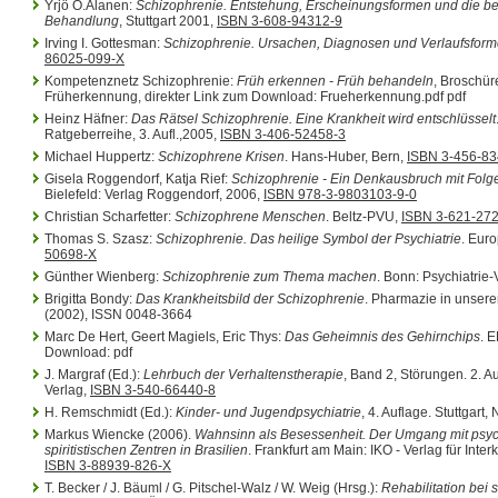
Yrjö O.Alanen:
Schizophrenie. Entstehung, Erscheinungsformen und die b
Behandlung
, Stuttgart 2001,
ISBN 3-608-94312-9
Irving I. Gottesman:
Schizophrenie. Ursachen, Diagnosen und Verlaufsfor
86025-099-X
Kompetenznetz Schizophrenie:
Früh erkennen - Früh behandeln
, Broschür
Früherkennung, direkter Link zum Download: Frueherkennung.pdf pdf
Heinz Häfner:
Das Rätsel Schizophrenie. Eine Krankheit wird entschlüsselt
Ratgeberreihe, 3. Aufl.,2005,
ISBN 3-406-52458-3
Michael Huppertz:
Schizophrene Krisen
. Hans-Huber, Bern,
ISBN 3-456-83
Gisela Roggendorf, Katja Rief:
Schizophrenie - Ein Denkausbruch mit Folge
Bielefeld: Verlag Roggendorf, 2006,
ISBN 978-3-9803103-9-0
Christian Scharfetter:
Schizophrene Menschen
. Beltz-PVU,
ISBN 3-621-27
Thomas S. Szasz:
Schizophrenie. Das heilige Symbol der Psychiatrie
. Eur
50698-X
Günther Wienberg:
Schizophrenie zum Thema machen
. Bonn: Psychiatrie-
Brigitta Bondy:
Das Krankheitsbild der Schizophrenie
. Pharmazie in unserer
(2002), ISSN 0048-3664
Marc De Hert, Geert Magiels, Eric Thys:
Das Geheimnis des Gehirnchips
. 
Download: pdf
J. Margraf (Ed.):
Lehrbuch der Verhaltenstherapie
, Band 2, Störungen. 2. Au
Verlag,
ISBN 3-540-66440-8
H. Remschmidt (Ed.):
Kinder- und Jugendpsychiatrie
, 4. Auflage. Stuttgart
Markus Wiencke (2006).
Wahnsinn als Besessenheit. Der Umgang mit psyc
spiritistischen Zentren in Brasilien
. Frankfurt am Main: IKO - Verlag für Inte
ISBN 3-88939-826-X
T. Becker / J. Bäuml / G. Pitschel-Walz / W. Weig (Hrsg.):
Rehabilitation bei