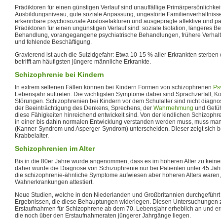
Prädiktoren für einen günstigen Verlauf sind unauffällige Primärpersönlichkei
Ausbildungsniveau, gute soziale Anpassung, ungestörte Familienverhältnisse
erkennbare psychosoziale Auslösefaktoren und ausgeprägte affektive und 
Prädiktoren für einen ungünstigen Verlauf sind: soziale Isolation, längeres B
Behandlung, vorangegangene psychiatrische Behandlungen, frühere Verhalten
und fehlende Beschäftigung.
Gravierend ist auch die Suizidgefahr: Etwa 10-15 % aller Erkrankten sterben
betrifft am häufigsten jüngere männliche Erkrankte.
Schizophrenie bei Kindern
In extrem seltenen Fällen können bei Kindern Formen von schizophrenen
Ps
Lebensjahr auftreten. Die wichtigsten Symptome dabei sind Sprachzerfall, Kon
Störungen. Schizophrenien bei Kindern vor dem Schulalter sind nicht diagno
der Beeinträchtigung des Denkens, Sprechens, der
Wahrnehmung
und Gefüh
diese Fähigkeiten hinreichend entwickelt sind. Von der kindlichen Schizophren
in einer bis dahin normalen Entwicklung verstanden werden muss, muss man
(Kanner-Syndrom und Asperger-Syndrom) unterscheiden. Dieser zeigt sich b
Krabbelalter.
Schizophrenien im Alter
Bis in die 80er Jahre wurde angenommen, dass es im höheren Alter zu kein
daher wurde die Diagnose von Schizophrenie nur bei Patienten unter 45 Ja
die schizophrenie-ähnliche Symptome aufwiesen aber höheren Alters waren,
Wahnerkrankungen attestiert.
Neue Studien, welche in den Niederlanden und Großbritannien durchgeführ
Ergebnissen, die diese Behauptungen widerlegen. Diesen Untersuchungen zuf
Erstaufnahmen für Schizophrene ab dem 70. Lebensjahr erheblich an und err
die noch über den Erstaufnahmeraten jüngerer Jahrgänge liegen.