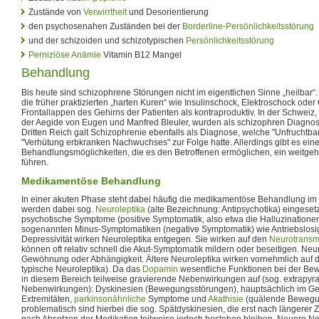
Zustände von
Verwirrtheit
und Desorientierung
den psychosenahen Zuständen bei der
Borderline-Persönlichkeitsstörung
und der schizoiden und schizotypischen
Persönlichkeitsstörung
Perniziöse Anämie
Vitamin B12 Mangel
Behandlung
Bis heute sind schizophrene Störungen nicht im eigentlichen Sinne „heilbar“
die früher praktizierten „harten Kuren“ wie Insulinschock, Elektroschock ode
Frontallappen des Gehirns der Patienten als kontraproduktiv. In der Schweiz,
der Aegide von Eugen und Manfred Bleuler, wurden als schizophren Diagnostiz
Dritten Reich galt Schizophrenie ebenfalls als Diagnose, welche "Unfrucht
"Verhütung erbkranken Nachwuchses" zur Folge hatte. Allerdings gibt es ei
Behandlungsmöglichkeiten, die es den Betroffenen ermöglichen, ein weitge
führen.
Medikamentöse Behandlung
In einer akuten Phase steht dabei häufig die medikamentöse Behandlung im V
werden dabei sog.
Neuroleptika
(alte Bezeichnung: Antipsychotika) eingesetzt
psychotische Symptome (positive Symptomatik, also etwa die Halluzinatione
sogenannten Minus-Symptomatiken (negative Symptomatik) wie Antriebslosigk
Depressivität wirken Neuroleptika entgegen. Sie wirken auf den
Neurotransmi
können oft relativ schnell die Akut-Symptomatik mildern oder beseitigen. Neur
Gewöhnung oder Abhängigkeit. Ältere Neuroleptika wirken vornehmlich auf 
typische Neuroleptika). Da das
Dopamin
wesentliche Funktionen bei der Bew
in diesem Bereich teilweise gravierende Nebenwirkungen auf (sog. extrapyr
Nebenwirkungen): Dyskinesien (Bewegungsstörungen), hauptsächlich im Ge
Extremitäten,
parkinsonähnliche
Symptome und
Akathisie
(quälende Bewegu
problematisch sind hierbei die sog. Spätdyskinesien, die erst nach längerer 
nach Absetzen der Medikation teilweise jedoch bestehen bleiben. Neuere Ne