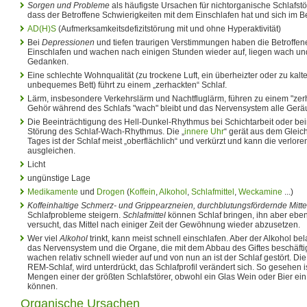
Sorgen und Probleme
als häufigste Ursachen für nichtorganische Schlafst
dass der Betroffene Schwierigkeiten mit dem Einschlafen hat und sich im B
AD(H)S
(Aufmerksamkeitsdefizitstörung mit und ohne Hyperaktivität)
Bei
Depressionen
und tiefen traurigen Verstimmungen haben die Betroffe
Einschlafen und wachen nach einigen Stunden wieder auf, liegen wach u
Gedanken.
Eine schlechte Wohnqualität (zu trockene Luft, ein überheizter oder zu kalt
unbequemes Bett) führt zu einem „zerhackten“ Schlaf.
Lärm, insbesondere Verkehrslärm und Nachtfluglärm, führen zu einem "zerh
Gehör während des Schlafs "wach" bleibt und das Nervensystem alle Geräus
Die Beeinträchtigung des Hell-Dunkel-Rhythmus bei Schichtarbeit oder b
Störung des Schlaf-Wach-Rhythmus. Die „
innere Uhr
“ gerät aus dem Glei
Tages ist der Schlaf meist „oberflächlich“ und verkürzt und kann die verl
ausgleichen.
Licht
ungünstige Lage
Medikamente
und
Drogen
(
Koffein
,
Alkohol
,
Schlafmittel
,
Weckamine
...)
Koffeinhaltige Schmerz- und Grippearzneien, durchblutungsfördernde Mitte
Schlafprobleme steigern.
Schlafmittel
können Schlaf bringen, ihn aber ebe
versucht, das Mittel nach einiger Zeit der Gewöhnung wieder abzusetzen.
Wer viel
Alkohol
trinkt, kann meist schnell einschlafen. Aber der Alkohol be
das Nervensystem und die Organe, die mit dem Abbau des Giftes beschäftigt
wachen relativ schnell wieder auf und von nun an ist der Schlaf gestört. Di
REM-Schlaf, wird unterdrückt, das Schlafprofil verändert sich. So gesehen i
Mengen einer der größten Schlafstörer, obwohl ein Glas Wein oder Bier ei
können.
Organische Ursachen