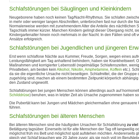
Schlafstörungen bei Säuglingen und Kleinkindern
Neugeborene haben noch keinen Tag/Nacht-Rhythmus. Sie schlafen zwisch
in mehr oder weniger langen Abschnitten, unterbrochen fast nur durch die 
Normalerweise werden mit zunehmendem Alter die Anteile des nächtlichen Sc
Tagschlafs immer kürzer. Manchen Kindern gelingt dieser Übergang nicht, sie
Kindergartenalter hinein noch mehrmals in der Nacht. In den Fällen sind oft 
Ansätze erfolgreich.
Schlafstörungen bei Jugendlichen und jüngeren Er
Erst wenn schlaflose Nächte aus Kummer, Freude, Sorgen, wegen eines aufr
Leistungsfähigkeit am Tag anhaltend behindern, haben sie Krankheitswert. O
Maßnahmen und korrigierter Lebensstil (regelmäßige Schlafenszeiten, wenig
Privatleben, am besten kein
Alkohol
,
Nikotin
,
Amphetamine
,
Koffein
etc.). Schl
da sie die eigentliche Ursache nicht beseitigen. Schlafmittel, die der Gruppe
zugehörig sind, machen ab einem bestimmten Zeitpunkt körperlich abhängi
den Zustand ungewollt.
Schlafstörungen bei jungen Menschen können allerdings auch auf hormonelle
Schilddrüse
) beruhen, was in letzter Zeit als Ursache zugenommen haben sol
Die Pubertät kann bei Jungen und Mädchen gleichermaßen ohne genauere 
führen.
Schlafstörungen bei älteren Menschen
Bei älteren Menschen sind die häufigsten Ursachen für Schlafstörung
zu viel
Betätigung tagsüber. Einerseits ist für alte Menschen der Tag oft langweilig o
möglichst früh ins Bett und möglichst spät aufstehen möchten. Andererseits g
gleich viel Schlaf brauchen wie 20 Jahre zuvor, als sie noch voll im Berufsle