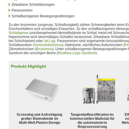
Zirkadiane Schlafstörungen
Parasomnien
Schlafbezogenen Bewegungsstörungen
Zu den Insomnien (ungenau: Schlaflosigkeit) zählen Schwierigkeiten beim E
Durchschlafens und vorzeitiges Erwachen. Zu den schlafbezogenen Atmung
Schlafapnoe
(vorübergehened Atemstillstände im Schlaf, meist mit Schnarch
Hypersomnie wird übermäßiges Schlafen bezeichnet. Zirkadiane Schlafstörun
bei Schichtarbeit oder
Jet Lag
. Parasomnien sind sogenannte Arousalstörun
Schlafwandeln (
Somnambulismus
), Alpträume, nächtliches Aufschrecken (
Pa
Zähneknirschen (
Bruxismus
). Unter schlafbezogenen Bewegungsstörungen fä
Syndrom der unruhigen Beine (
Restless-Legs-Syndrom
).
Produkt-Highlight
Screening und Aufreinigung
Tangentialflussfiltration im
Ef
großer Biomoleküle im
kommerziellen Maßstab für
vo
Multi-Well-Platten-Design
die automatisierte
Meh
Bioprozessierung