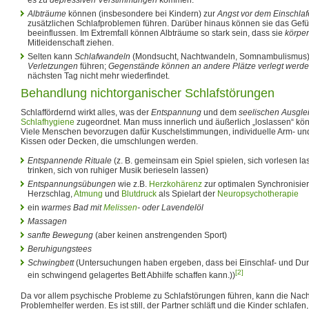
Albträume
können (insbesondere bei Kindern) zur
Angst vor dem Einschla
zusätzlichen Schlafproblemen führen. Darüber hinaus können sie das Gef
beeinflussen. Im Extremfall können Albträume so stark sein, dass sie
körper
Mitleidenschaft ziehen.
Selten kann
Schlafwandeln
(Mondsucht, Nachtwandeln, Somnambulismus
Verletzungen
führen;
Gegenstände können an andere Plätze verlegt werd
nächsten Tag nicht mehr wiederfindet.
Behandlung nichtorganischer Schlafstörungen
Schlaffördernd wirkt alles, was der
Entspannung
und dem
seelischen Ausgle
Schlafhygiene
zugeordnet. Man muss innerlich und äußerlich „loslassen“ kö
Viele Menschen bevorzugen dafür Kuschelstimmungen, individuelle Arm- un
Kissen oder Decken, die umschlungen werden.
Entspannende Rituale
(z. B. gemeinsam ein Spiel spielen, sich vorlesen l
trinken, sich von ruhiger Musik berieseln lassen)
Entspannungsübungen
wie z.B.
Herzkohärenz
zur optimalen Synchronisie
Herzschlag,
Atmung
und
Blutdruck
als Spielart der
Neuropsychotherapie
ein
warmes Bad mit
Melissen
- oder Lavendelöl
Massagen
sanfte Bewegung
(aber keinen anstrengenden Sport)
Beruhigungstees
Schwingbett
(Untersuchungen haben ergeben, dass bei Einschlaf- und Dur
[2]
ein schwingend gelagertes Bett Abhilfe schaffen kann.))
Da vor allem psychische Probleme zu Schlafstörungen führen, kann die Nach
Problemhelfer werden. Es ist still, der Partner schläft und die Kinder schlafen