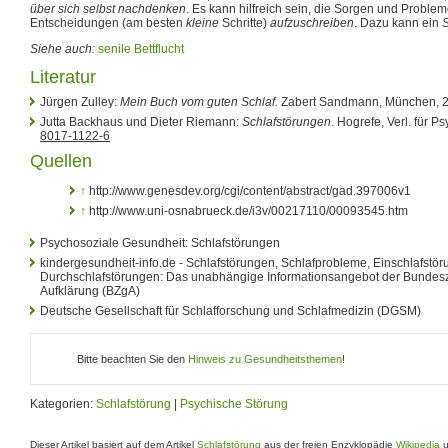
über sich selbst nachdenken
. Es kann hilfreich sein, die Sorgen und Proble
Entscheidungen (am besten
kleine
Schritte)
aufzuschreiben
. Dazu kann ein
Siehe auch:
senile Bettflucht
Literatur
Jürgen Zulley:
Mein Buch vom guten Schlaf.
Zabert Sandmann, München, 
Jutta Backhaus und Dieter Riemann:
Schlafstörungen
. Hogrefe, Verl. für P
8017-1122-6
Quellen
↑
http://www.genesdev.org/cgi/content/abstract/gad.397006v1
↑
http://www.uni-osnabrueck.de/i3v/00217110/00093545.htm
Psychosoziale Gesundheit: Schlafstörungen
kindergesundheit-info.de - Schlafstörungen, Schlafprobleme, Einschlafstör
Durchschlafstörungen: Das unabhängige Informationsangebot der Bundesze
Aufklärung (BZgA)
Deutsche Gesellschaft für Schlafforschung und Schlafmedizin (DGSM)
Bitte beachten Sie den
Hinweis zu Gesundheitsthemen
!
Kategorien:
Schlafstörung
|
Psychische Störung
Dieser Artikel basiert auf dem Artikel
Schlafstörung
aus der freien Enzyklopädie
Wikipedia
u