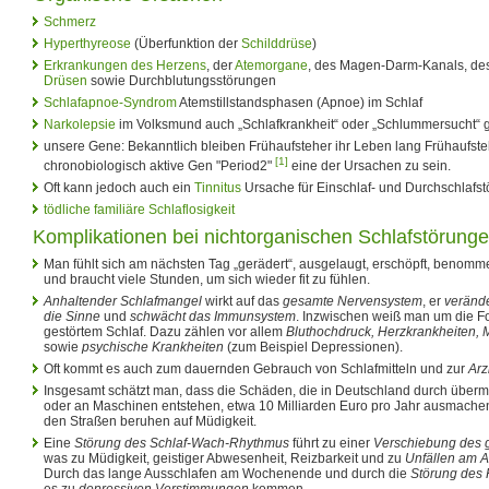
Schmerz
Hyperthyreose
(Überfunktion der
Schilddrüse
)
Erkrankungen des Herzens
, der
Atemorgane
, des Magen-Darm-Kanals, des 
Drüsen
sowie Durchblutungsstörungen
Schlafapnoe-Syndrom
Atemstillstandsphasen (Apnoe) im Schlaf
Narkolepsie
im Volksmund auch „Schlafkrankheit“ oder „Schlummersucht“ 
unsere Gene: Bekanntlich bleiben Frühaufsteher ihr Leben lang Frühaufsteh
[1]
chronobiologisch aktive Gen "Period2"
eine der Ursachen zu sein.
Oft kann jedoch auch ein
Tinnitus
Ursache für Einschlaf- und Durchschlafst
tödliche familiäre Schlaflosigkeit
Komplikationen bei nichtorganischen Schlafstörung
Man fühlt sich am nächsten Tag „gerädert“, ausgelaugt, erschöpft, benomme
und braucht viele Stunden, um sich wieder fit zu fühlen.
Anhaltender Schlafmangel
wirkt auf das
gesamte Nervensystem
, er
veränd
die Sinne
und
schwächt das Immunsystem
. Inzwischen weiß man um die F
gestörtem Schlaf. Dazu zählen vor allem
Bluthochdruck, Herzkrankheiten
sowie
psychische Krankheiten
(zum Beispiel Depressionen).
Oft kommt es auch zum dauernden Gebrauch von Schlafmitteln und zur
Arz
Insgesamt schätzt man, dass die Schäden, die in Deutschland durch über
oder an Maschinen entstehen, etwa 10 Milliarden Euro pro Jahr ausmache
den Straßen beruhen auf Müdigkeit.
Eine
Störung des Schlaf-Wach-Rhythmus
führt zu einer
Verschiebung des 
was zu Müdigkeit, geistiger Abwesenheit, Reizbarkeit und zu
Unfällen am A
Durch das lange Ausschlafen am Wochenende und durch die
Störung des
es zu
depressiven Verstimmungen
kommen.