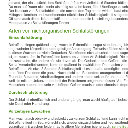
jemand, der ein tatsächliches Schlafbedürfnis von vielleicht 6 Stunden hätte, 
Da man auf Dauer nicht mehr als nötig schlafen kann, führt Überlänge zu sehr
Der Konsum von Schlaftabletten, die noch in den Tag hinein wirken, baut ein
Mittagsnickerchen und zunehmender nächtlicher Schlaflosigkeit mit steigen
Oft kann auch die im Körper stattfindende hormonelle Umstellung, besonders
Menopause zu Schlafstörungen führen.
Arten von nichtorganischen Schlafstörungen
Einschlafstörung
Betroffene liegen quälend lange wach, in Extremfällen sogar stundenlang, bis
ungewohnter körperlicher oder geistiger Anstrengung. Teilweise fühlen sie 
in dieser Wachphase viele Gedanken. Sie können nicht abschalten und sagen
ist, einzuschlafen. In Extremfällen kommt es zu einer Art Schlaflosigkeit. Die 
einzuschlafen, die andere hält sie davon ab. Die Gedanken und Gefühle, di
Schlaf verarbeitet werden, kommen quälend in unwirklichen Phantasien vor 
Betroffenen. Ab etwa 3 Stunden Schlaflosigkeit ist es beinahe unmöglich, noc
betroffene Personen die ganze Nacht nicht ein. Besonders unangenehm ist d
Freunde, Bekannte, Arbeitskollegen und andere leiden sekundär unter den F
weil sie mit der Unkonzentriertheit der Betroffenen umgehen müssen. Von Ei
Menschen haben eine sehr viel höhere Gefahr, manisch oder chronisch depr
Durchschlafstörung
Der Schlaf ist oberflächlich und undurchgängig, man wacht häufig auf, jedoc
wie Durst oder Harndrang.
Vorzeitiges Erwachen
Man wacht nach objektiv und subjektiv zu kurzem Schlaf auf und kann nicht 
Betroffene liegt im Bett, wünscht sich, wieder einzuschlafen und liegt quälen
vorzeitigem Erwachen leiden häufig ältere Menschen (siehe auch:
senile Bett