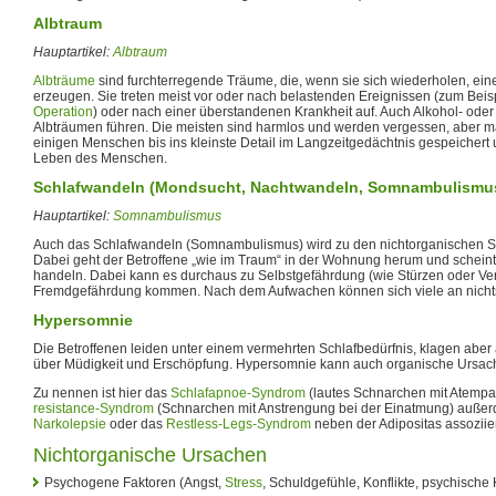
Albtraum
Hauptartikel:
Albtraum
Albträume
sind furchterregende Träume, die, wenn sie sich wiederholen, ei
erzeugen. Sie treten meist vor oder nach belastenden Ereignissen (zum Beisp
Operation
) oder nach einer überstandenen Krankheit auf. Auch Alkohol- od
Albträumen führen. Die meisten sind harmlos und werden vergessen, aber 
einigen Menschen bis ins kleinste Detail im Langzeitgedächtnis gespeichert
Leben des Menschen.
Schlafwandeln (Mondsucht, Nachtwandeln, Somnambulismu
Hauptartikel:
Somnambulismus
Auch das Schlafwandeln (Somnambulismus) wird zu den nichtorganischen S
Dabei geht der Betroffene „wie im Traum“ in der Wohnung herum und scheint 
handeln. Dabei kann es durchaus zu Selbstgefährdung (wie Stürzen oder Ve
Fremdgefährdung kommen. Nach dem Aufwachen können sich viele an nichts
Hypersomnie
Die Betroffenen leiden unter einem vermehrten Schlafbedürfnis, klagen abe
über Müdigkeit und Erschöpfung. Hypersomnie kann auch organische Ursac
Zu nennen ist hier das
Schlafapnoe-Syndrom
(lautes Schnarchen mit Atemp
resistance-Syndrom
(Schnarchen mit Anstrengung bei der Einatmung) auße
Narkolepsie
oder das
Restless-Legs-Syndrom
neben der Adipositas assoziier
Nichtorganische Ursachen
Psychogene Faktoren (Angst,
Stress
, Schuldgefühle, Konflikte, psychische