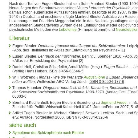
Nach dem Tod von Eugen Bleuler hat sein Sohn Manfred Bleuler (1903-1994) 
Neuauflagen des Standardwerks seines Vaters
Lehrbuch der Psychiatrie
, da
damals schon eugenische Auffassungen enthielt, besorgte er ab 1937. In di
1943 in Deutschland erschienen, fügte Manfred Bleuler Aufsätze von Rasse
Luxenburger und Friedrich Meggendorf ein. In den Nachkriegsauflagen des 
angesehenen Standardwerks wurden diese Einfügungen wieder getilgt und 
psychiatrische Methoden wie
Lobotomie
(Hirnoperationen) und
Neuroleptika
Literatur
Eugen Bleuler:
Dementia praecox oder Gruppe der Schizophrenien.
Leipzi
- Abb. des Titelblattes in: «Atlas zur Entwicklung der Psychiatrie» [1]
Eugen Bleuler:
Lehrbuch der Psychiatrie.
Berlin: J. Springer 1916. - Abb. vo
«Atlas zur Entwicklung der Psychiatrie» [2]
Daniel Hell, Christian Scharfetter, Arnulf Möller (Hrsg.):
Eugen Bleuler — L
(Verlag Hans Huber).
ISBN 3-456-83646-5
Willi Wottreng:
Hirnriss - Wie die Irrenärzte
August Forel
& Eugen Bleuler d
retten wollten
, Weltwoche-ABC-Verlag Zürich,
ISBN 3-85504-177-6
Thomas Huonker:
Diagnose 'moralisch defekt'. Kastration, Sterilisation u
der Schweizer Sozialpolitik und Psychiatrie 1890-1970
. (Verlag Orell Füssl
06003-6
Bernhard Küchenhoff: Eugen Bleulers Beziehung zu
Sigmund Freud
. In: 
Zeitschrift für Politik Wirtschaft Kultur. Heft 01/02, Januar/Februar 2007, S. 
Artikel Eugen Bleuler, in: Michael Kühntopf, Schweiz-Lexikon. Sach- und S
erw. Auflage, Norderstedt 2006,
ISBN 978-3-8334-6326-6
siehe auch
Symptome der Schizophrenie nach Bleuler