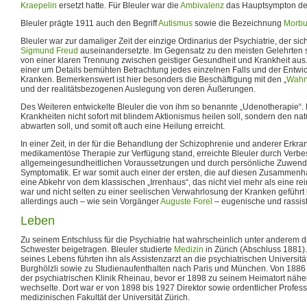
Kraepelin
ersetzt hatte. Für Bleuler war die
Ambivalenz
das Hauptsympton der
Bleuler prägte 1911 auch den Begriff
Autismus
sowie die Bezeichnung
Morbu
Bleuler war zur damaliger Zeit der einzige Ordinarius der Psychiatrie, der si
Sigmund Freud
auseinandersetzte. Im Gegensatz zu den meisten Gelehrten se
von einer klaren Trennung zwischen geistiger Gesundheit und Krankheit aus
einer um Details bemühten Betrachtung jedes einzelnen Falls und der Entwi
Kranken. Bemerkenswert ist hier besonders die Beschäftigung mit den „
Wahn
und der realitätsbezogenen Auslegung von deren Äußerungen.
Des Weiteren entwickelte Bleuler die von ihm so benannte „Udenotherapie“.
Krankheiten nicht sofort mit blindem Aktionismus heilen soll, sondern den nat
abwarten soll, und somit oft auch eine Heilung erreicht.
In einer Zeit, in der für die Behandlung der Schizophrenie und anderer Erkra
medikamentöse Therapie zur Verfügung stand, erreichte Bleuler durch Verb
allgemeingesundheitlichen Voraussetzungen und durch persönliche Zuwendu
Symptomatik. Er war somit auch einer der ersten, die auf diesen Zusammen
eine Abkehr von dem klassischen „Irrenhaus“, das nicht viel mehr als eine r
war und nicht selten zu einer seelischen Verwahrlosung der Kranken geführt ha
allerdings auch – wie sein Vorgänger
Auguste Forel
– eugenische und rassist
Leben
Zu seinem Entschluss für die Psychiatrie hat wahrscheinlich unter anderem di
Schwester beigetragen. Bleuler studierte
Medizin
in Zürich (Abschluss 1881)
seines Lebens führten ihn als Assistenzarzt an die psychiatrischen Universit
Burghölzli sowie zu Studienaufenthalten nach Paris und München. Von 1886 
der psychiatrischen Klinik Rheinau, bevor er 1898 zu seinem Heimatort nähe
wechselte. Dort war er von 1898 bis 1927 Direktor sowie ordentlicher Professo
medizinischen Fakultät der Universität Zürich.