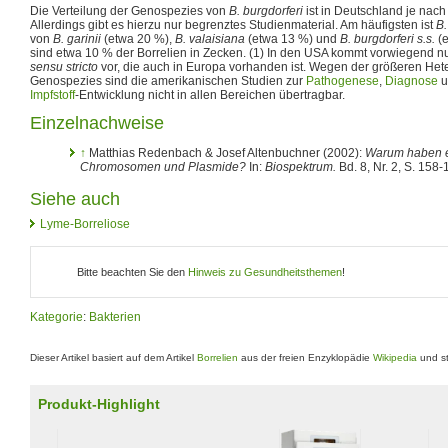
Die Verteilung der Genospezies von
B. burgdorferi
ist in Deutschland je nach
Allerdings gibt es hierzu nur begrenztes Studienmaterial. Am häufigsten ist
B.
von
B. garinii
(etwa 20 %),
B. valaisiana
(etwa 13 %) und
B. burgdorferi s.s.
(e
sind etwa 10 % der Borrelien in Zecken. (1) In den USA kommt vorwiegend n
sensu stricto
vor, die auch in Europa vorhanden ist. Wegen der größeren Het
Genospezies sind die amerikanischen Studien zur
Pathogenese
,
Diagnose
u
Impfstoff
-Entwicklung nicht in allen Bereichen übertragbar.
Einzelnachweise
↑
Matthias Redenbach & Josef Altenbuchner (2002):
Warum haben ei
Chromosomen und Plasmide?
In:
Biospektrum.
Bd. 8, Nr. 2, S. 158
Siehe auch
Lyme-Borreliose
Bitte beachten Sie den
Hinweis zu Gesundheitsthemen
!
Kategorie
:
Bakterien
Dieser Artikel basiert auf dem Artikel
Borrelien
aus der freien Enzyklopädie
Wikipedia
und st
Produkt-Highlight