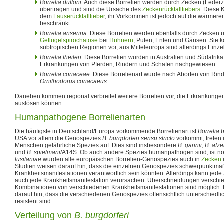
Borrelia duttoni
: Auch diese Borrelien werden durch Zecken (Leder
übertragen und sind die Ursache des
Zeckenrückfallfiebers
. Diese 
dem
Läuserückfallfieber
, ihr Vorkommen ist jedoch auf die wärmer
beschränkt.
Borrelia anserina
: Diese Borrelien werden ebenfalls durch Zecken 
Geflügelspirochätose
bei
Hühnern
, Puten, Enten und Gänsen. Sie 
subtropischen Regionen vor, aus Mitteleuropa sind allerdings Einzel
Borrelia theileri
: Diese Borrelien wurden in Australien und Südafrika
Erkrankungen von Pferden, Rindern und Schafen nachgewiesen.
Borrelia coriaceae
: Diese Borrelienart wurde nach Aborten von Rinde
Ornithodorus coriacaeus
.
Daneben kommen regional verbreitet weitere Borrelien vor, die Erkrankungen
auslösen können.
Humanpathogene Borrelienarten
Die häufigste in Deutschland/Europa vorkommende Borrelienart ist
Borrelia 
USA vor allem die Genospezies
B. burgdorferi sensu stricto
vorkommt, treten 
Menschen gefährliche Spezies auf. Dies sind insbesondere
B. garinii
,
B. afzel
und
B. spielmani
/A14S. Ob auch andere Spezies humanpathogen sind, ist noc
lusitaniae
wurden alle europäischen Borrelien-Genospezies auch in
Zecken
Studien weisen darauf hin, dass die einzelnen Genospezies schwerpunktmäßi
Krankheitsmanifestationen verantwortlich sein könnten. Allerdings kann jed
auch jede Krankheitsmanifestation verursachen. Überschneidungen versch
Kombinationen von verschiedenen Krankheitsmanifestationen sind möglich.
darauf hin, dass die verschiedenen Genospezies offensichtlich unterschiedli
resistent sind.
Verteilung von
B. burgdorferi