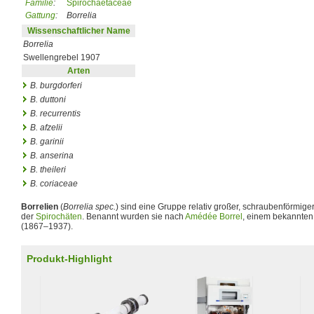
Familie
:
Spirochaetaceae
Gattung
:
Borrelia
Wissenschaftlicher Name
Borrelia
Swellengrebel 1907
Arten
B. burgdorferi
B. duttoni
B. recurrentis
B. afzelii
B. garinii
B. anserina
B. theileri
B. coriaceae
Borrelien
(
Borrelia spec.
) sind eine Gruppe relativ großer, schraubenförmige
der
Spirochäten
. Benannt wurden sie nach
Amédée Borrel
, einem bekannte
(1867–1937).
Produkt-Highlight