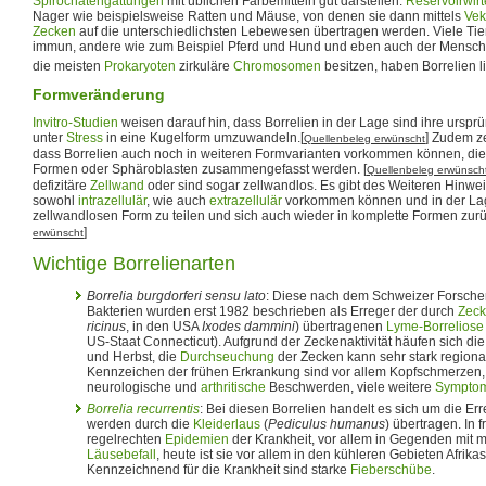
Spirochätengattungen
mit üblichen Färbemitteln gut darstellen.
Reservoirwirt
Nager wie beispielsweise Ratten und Mäuse, von denen sie dann mittels
Vek
Zecken
auf die unterschiedlichsten Lebewesen übertragen werden. Viele Tie
immun, andere wie zum Beispiel Pferd und Hund und eben auch der Mensch 
die meisten
Prokaryoten
zirkuläre
Chromosomen
besitzen, haben Borrelien 
Formveränderung
Invitro-Studien
weisen darauf hin, dass Borrelien in der Lage sind ihre ursprü
unter
Stress
in eine Kugelform umzuwandeln.[
] Zudem z
Quellenbeleg erwünscht
dass Borrelien auch noch in weiteren Formvarianten vorkommen können, die 
Formen oder Sphäroblasten zusammengefasst werden. [
Quellenbeleg erwünsch
defizitäre
Zellwand
oder sind sogar zellwandlos. Es gibt des Weiteren Hinwe
sowohl
intrazellulär
, wie auch
extrazellulär
vorkommen können und in der Lage 
zellwandlosen Form zu teilen und sich auch wieder in komplette Formen zurü
]
erwünscht
Wichtige Borrelienarten
Borrelia burgdorferi sensu lato
: Diese nach dem Schweizer Forsch
Bakterien wurden erst 1982 beschrieben als Erreger der durch
Zec
ricinus
, in den USA
Ixodes dammini
) übertragenen
Lyme-Borreliose
US-Staat Connecticut). Aufgrund der Zeckenaktivität häufen sich di
und Herbst, die
Durchseuchung
der Zecken kann sehr stark regional
Kennzeichen der frühen Erkrankung sind vor allem Kopfschmerzen
neurologische und
arthritische
Beschwerden, viele weitere
Sympto
Borrelia recurrentis
: Bei diesen Borrelien handelt es sich um die Er
werden durch die
Kleiderlaus
(
Pediculus humanus
) übertragen. In 
regelrechten
Epidemien
der Krankheit, vor allem in Gegenden mit 
Läusebefall
, heute ist sie vor allem in den kühleren Gebieten Afrik
Kennzeichnend für die Krankheit sind starke
Fieberschübe
.