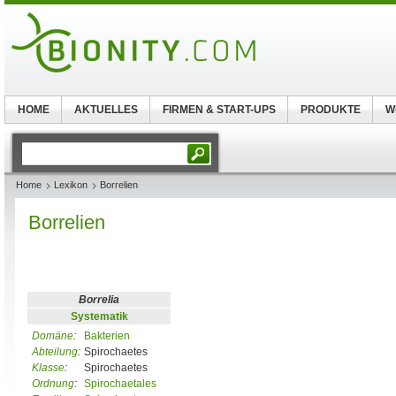
HOME
AKTUELLES
FIRMEN & START-UPS
PRODUKTE
W
Home
Lexikon
Borrelien
Borrelien
Borrelia
Systematik
Domäne
:
Bakterien
Abteilung
:
Spirochaetes
Klasse
:
Spirochaetes
Ordnung
:
Spirochaetales