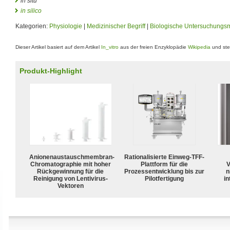
in situ
in silico
Kategorien:
Physiologie
|
Medizinischer Begriff
|
Biologische Untersuchungs
Dieser Artikel basiert auf dem Artikel
In_vitro
aus der freien Enzyklopädie
Wikipedia
und ste
Produkt-Highlight
Anionenaustauschmembran-
Rationalisierte Einweg-TFF-
Chromatographie mit hoher
Plattform für die
V
Rückgewinnung für die
Prozessentwicklung bis zur
n
Reinigung von Lentivirus-
Pilotfertigung
in
Vektoren