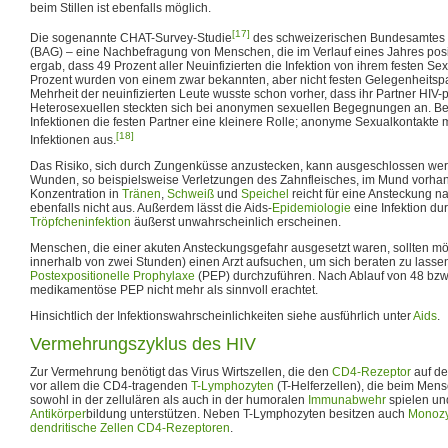
beim Stillen ist ebenfalls möglich.
[17]
Die sogenannte CHAT-Survey-Studie
des schweizerischen Bundesamtes 
(BAG) – eine Nachbefragung von Menschen, die im Verlauf eines Jahres posit
ergab, dass 49 Prozent aller Neuinfizierten die Infektion von ihrem festen Sex
Prozent wurden von einem zwar bekannten, aber nicht festen Gelegenheitspart
Mehrheit der neuinfizierten Leute wusste schon vorher, dass ihr Partner HIV-po
Heterosexuellen steckten sich bei anonymen sexuellen Begegnungen an. Be
Infektionen die festen Partner eine kleinere Rolle; anonyme Sexualkontakte
[18]
Infektionen aus.
Das Risiko, sich durch Zungenküsse anzustecken, kann ausgeschlossen wer
Wunden, so beispielsweise Verletzungen des Zahnfleisches, im Mund vorhan
Konzentration in
Tränen
,
Schweiß
und
Speichel
reicht für eine Ansteckung n
ebenfalls nicht aus. Außerdem lässt die Aids-
Epidemiologie
eine Infektion du
Tröpfcheninfektion
äußerst unwahrscheinlich erscheinen.
Menschen, die einer akuten Ansteckungsgefahr ausgesetzt waren, sollten mög
innerhalb von zwei Stunden) einen Arzt aufsuchen, um sich beraten zu lass
Postexpositionelle Prophylaxe
(PEP) durchzuführen. Nach Ablauf von 48 bzw
medikamentöse PEP nicht mehr als sinnvoll erachtet.
Hinsichtlich der Infektionswahrscheinlichkeiten siehe ausführlich unter
Aids
.
Vermehrungszyklus des HIV
Zur Vermehrung benötigt das Virus Wirtszellen, die den
CD4-Rezeptor
auf de
vor allem die CD4-tragenden
T-Lymphozyten
(T-Helferzellen), die beim Mens
sowohl in der zellulären als auch in der humoralen
Immunabwehr
spielen un
Antikörper
bildung unterstützen. Neben T-Lymphozyten besitzen auch
Monozy
dendritische Zellen
CD4-Rezeptoren
.