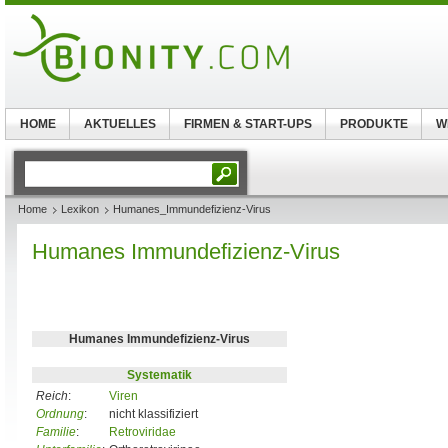
HOME
AKTUELLES
FIRMEN & START-UPS
PRODUKTE
W
Home
Lexikon
Humanes_Immundefizienz-Virus
Humanes Immundefizienz-Virus
Humanes Immundefizienz-Virus
Systematik
Reich
:
Viren
Ordnung
:
nicht klassifiziert
Familie
:
Retroviridae