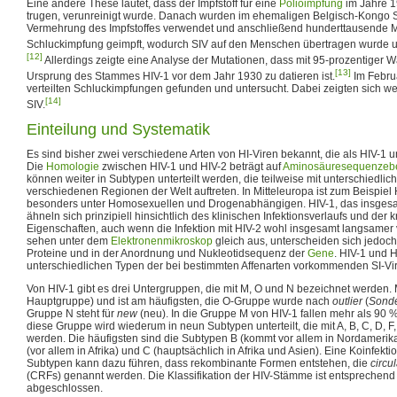
Eine andere These lautet, dass der Impfstoff für eine
Polioimpfung
im Jahre 1
trugen, verunreinigt wurde. Danach wurden im ehemaligen Belgisch-Kongo
Vermehrung des Impfstoffes verwendet und anschließend hunderttausende 
Schluckimpfung geimpft, wodurch SIV auf den Menschen übertragen wurde u
[12]
Allerdings zeigte eine Analyse der Mutationen, dass mit 95-prozentiger W
[13]
Ursprung des Stammes HIV-1 vor dem Jahr 1930 zu datieren ist.
Im Febru
verteilten Schluckimpfungen gefunden und untersucht. Dabei zeigten sich 
[14]
SIV.
Einteilung und Systematik
Es sind bisher zwei verschiedene Arten von HI-Viren bekannt, die als HIV-1 
Die
Homologie
zwischen HIV-1 und HIV-2 beträgt auf
Aminosäuresequenzeb
können weiter in Subtypen unterteilt werden, die teilweise mit unterschiedlich
verschiedenen Regionen der Welt auftreten. In Mitteleuropa ist zum Beispiel
besonders unter Homosexuellen und Drogenabhängigen. HIV-1, das insgesamt
ähneln sich prinzipiell hinsichtlich des klinischen Infektionsverlaufs und d
Eigenschaften, auch wenn die Infektion mit HIV-2 wohl insgesamt langsamer
sehen unter dem
Elektronenmikroskop
gleich aus, unterscheiden sich jedoc
Proteine und in der Anordnung und Nukleotidsequenz der
Gene
. HIV-1 und 
unterschiedlichen Typen der bei bestimmten Affenarten vorkommenden SI-Vi
Von HIV-1 gibt es drei Untergruppen, die mit M, O und N bezeichnet werden. 
Hauptgruppe) und ist am häufigsten, die O-Gruppe wurde nach
outlier
(
Sonde
Gruppe N steht für
new
(neu). In die Gruppe M von HIV-1 fallen mehr als 90 %
diese Gruppe wird wiederum in neun Subtypen unterteilt, die mit A, B, C, D, F
werden. Die häufigsten sind die Subtypen B (kommt vor allem in Nordamerik
(vor allem in Afrika) und C (hauptsächlich in Afrika und Asien). Eine Koinfekt
Subtypen kann dazu führen, dass rekombinante Formen entstehen, die
circu
(CRFs) genannt werden. Die Klassifikation der HIV-Stämme ist entsprechend
abgeschlossen.