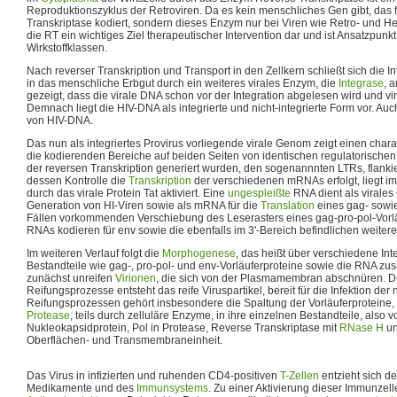
Reproduktionszyklus der Retroviren. Da es kein menschliches Gen gibt, das 
Transkriptase kodiert, sondern dieses Enzym nur bei Viren wie Retro- und He
die RT ein wichtiges Ziel therapeutischer Intervention dar und ist Ansatzpun
Wirkstoffklassen.
Nach reverser Transkription und Transport in den Zellkern schließt sich die 
in das menschliche Erbgut durch ein weiteres virales Enzym, die
Integrase
, 
gezeigt, dass die virale DNA schon vor der Integration abgelesen wird und vi
Demnach liegt die HIV-DNA als integrierte und nicht-integrierte Form vor. Auc
von HIV-DNA.
Das nun als integriertes Provirus vorliegende virale Genom zeigt einen chara
die kodierenden Bereiche auf beiden Seiten von identischen regulatorischen
der reversen Transkription generiert wurden, den sogenannnten LTRs, flankie
dessen Kontrolle die
Transkription
der verschiedenen mRNAs erfolgt, liegt i
durch das virale Protein Tat aktiviert. Eine
ungespleißte
RNA dient als virales
Generation von HI-Viren sowie als mRNA für die
Translation
eines gag- sowie
Fällen vorkommenden Verschiebung des Leserasters eines gag-pro-pol-Vorlä
RNAs kodieren für env sowie die ebenfalls im 3'-Bereich befindlichen weitere
Im weiteren Verlauf folgt die
Morphogenese
, das heißt über verschiedene Int
Bestandteile wie gag-, pro-pol- und env-Vorläuferproteine sowie die RNA z
zunächst unreifen
Virionen
, die sich von der Plasmamembran abschnüren. D
Reifungsprozesse entsteht das reife Viruspartikel, bereit für die Infektion der
Reifungsprozessen gehört insbesondere die Spaltung der Vorläuferproteine, te
Protease
, teils durch zelluläre Enzyme, in ihre einzelnen Bestandteile, also 
Nukleokapsidprotein, Pol in Protease, Reverse Transkriptase mit
RNase H
un
Oberflächen- und Transmembraneinheit.
Das Virus in infizierten und ruhenden CD4-positiven
T-Zellen
entzieht sich de
Medikamente und des
Immunsystems
. Zu einer Aktivierung dieser Immunze