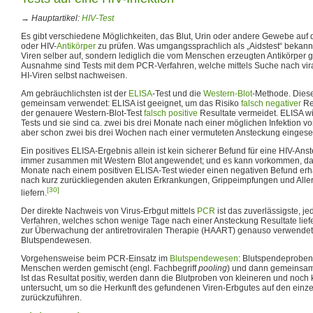
→
Hauptartikel:
HIV-Test
Es gibt verschiedene Möglichkeiten, das Blut, Urin oder andere Gewebe auf 
oder HIV-
Antikörper
zu prüfen. Was umgangssprachlich als „Aidstest“ bekannt i
Viren selber auf, sondern lediglich die vom Menschen erzeugten Antikörper g
Ausnahme sind Tests mit dem PCR-Verfahren, welche mittels Suche nach vir
HI-Viren selbst nachweisen.
Am gebräuchlichsten ist der
ELISA
-Test und die
Western-Blot
-Methode. Dies
gemeinsam verwendet: ELISA ist geeignet, um das Risiko
falsch negativer
Re
der genauere Western-Blot-Test
falsch positive
Resultate vermeidet. ELISA wi
Tests und sie sind ca. zwei bis drei Monate nach einer möglichen Infektion 
aber schon zwei bis drei Wochen nach einer vermuteten Ansteckung eingese
Ein positives ELISA-Ergebnis allein ist kein sicherer Befund für eine HIV-Ans
immer zusammen mit Western Blot angewendet; und es kann vorkommen, da
Monate nach einem positiven ELISA-Test wieder einen negativen Befund erhä
nach kurz zurückliegenden akuten Erkrankungen, Grippeimpfungen und Aller
[30]
liefern.
Der direkte Nachweis von Virus-Erbgut mittels
PCR
ist das zuverlässigste, j
Verfahren, welches schon wenige Tage nach einer Ansteckung Resultate lief
zur Überwachung der antiretroviralen Therapie (HAART) genauso verwendet
Blutspendewesen.
Vorgehensweise beim PCR-Einsatz im
Blutspendewesen
: Blutspendeprobe
Menschen werden gemischt (engl. Fachbegriff
pooling
) und dann gemeinsam 
Ist das Resultat positiv, werden dann die Blutproben von kleineren und noch
untersucht, um so die Herkunft des gefundenen Viren-Erbgutes auf den ein
zurückzuführen.