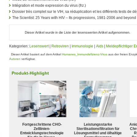
Intégration et mode expression du virus (frz.)
Dossier très complet sur le VIH, sa réduplication et les différents tests de d
The Scientist: 25 Years with HIV – Its progressions, 1981-2006 and beyond (
Dieser Artikel wurde in die Liste der lesenswerten Artikel aufgenommen.
Kategorien:
Lesenswert
|
Retroviren
|
Immunologie
|
Aids
|
Meldepflichtiger E
Dieser Artikel basiert auf dem Artikel
Humanes_Immundefizienz-Virus
aus der freien Enzy
Autoren
verfügbar.
Produkt-Highlight
Fortgeschrittene CHO-
Leistungsstarke
Ani
Zelllinien-
Sterilisationsfiltration für
Chr
Entwicklungstechnologie
Lösungsmittel und ölhaltige
R