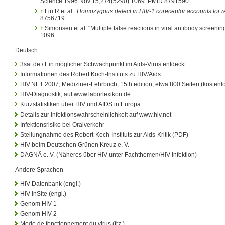
Science 1996 Nov 15;274(5290):1069. PMID 8791590
↑
Liu R et al.:
Homozygous defect in HIV-1 coreceptor accounts for re
8756719
↑
Simonsen et al: "Multiple false reactions in viral antibody screeni
1096
Deutsch
3sat.de / Ein möglicher Schwachpunkt im Aids-Virus entdeckt
Informationen des Robert Koch-Instituts zu HIV/Aids
HIV.NET 2007, Mediziner-Lehrbuch, 15th edition, etwa 800 Seiten (kosten
HIV-Diagnostik, auf www.laborlexikon.de
Kurzstatistiken über HIV und AIDS in Europa
Details zur Infektionswahrscheinlichkeit auf www.hiv.net
Infektionsrisiko bei Oralverkehr
Stellungnahme des Robert-Koch-Instituts zur Aids-Kritik (PDF)
HIV beim Deutschen Grünen Kreuz e. V.
DAGNÄ e. V. (Näheres über HIV unter Fachthemen/HIV-Infektion)
Andere Sprachen
HIV-Datenbank (engl.)
HIV InSite (engl.)
Genom HIV 1
Genom HIV 2
Mode de fonctionnement du virus (frz.)