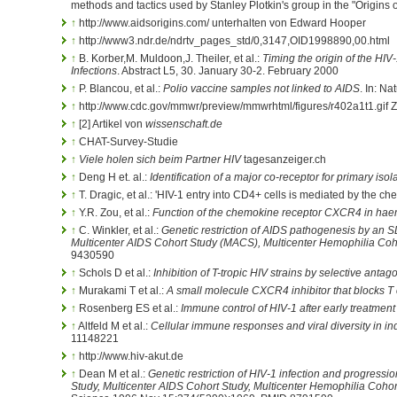
methods and tactics used by Stanley Plotkin's group in the "Origins 
↑
http://www.aidsorigins.com/ unterhalten von Edward Hooper
↑
http://www3.ndr.de/ndrtv_pages_std/0,3147,OID1998890,00.html
↑
B. Korber,M. Muldoon,J. Theiler, et al.:
Timing the origin of the HI
Infections
. Abstract L5, 30. January 30-2. February 2000
↑
P. Blancou, et al.:
Polio vaccine samples not linked to AIDS
. In: N
↑
http://www.cdc.gov/mmwr/preview/mmwrhtml/figures/r402a1t1.gif Zah
↑
[2] Artikel von
wissenschaft.de
↑
CHAT-Survey-Studie
↑
Viele holen sich beim Partner HIV
tagesanzeiger.ch
↑
Deng H et. al.:
Identification of a major co-receptor for primary isol
↑
T. Dragic, et al.: 'HIV-1 entry into CD4+ cells is mediated by the
↑
Y.R. Zou, et al.:
Function of the chemokine receptor CXCR4 in haem
↑
C. Winkler, et al.:
Genetic restriction of AIDS pathogenesis by an
Multicenter AIDS Cohort Study (MACS), Multicenter Hemophilia Co
9430590
↑
Schols D et al.:
Inhibition of T-tropic HIV strains by selective ant
↑
Murakami T et al.:
A small molecule CXCR4 inhibitor that blocks T ce
↑
Rosenberg ES et al.:
Immune control of HIV-1 after early treatment 
↑
Altfeld M et al.:
Cellular immune responses and viral diversity in ind
11148221
↑
http://www.hiv-akut.de
↑
Dean M et al.:
Genetic restriction of HIV-1 infection and progress
Study, Multicenter AIDS Cohort Study, Multicenter Hemophilia Cohor