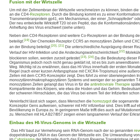
Fusion mit der Wirtszelle
Um mit der Zellmembran der Wirtszelle verschmelzen zu können, binden die
an die CD4-
Rezeptoren
. Durch die Bindung kommt es zu einer Konformatio
Transmembranprotein gp41, ein Mechanismus, der einer „Schnappfeder“ oder
Der neu entwickelte Wirkstoff T20 ist ein Peptid, das die Konformationsänder
Anheftung des Virus erschwert (siehe unten).
Neben den CD4-Rezeptoren sind weitere Co-Rezeptoren an der Bindung des 
[19]
beteiligt.
Der Chemokin-Rezeptor CCR5 an monozytären Zellen und CXCR4
[20]
,
[21]
an der Bindung beteiligt.
Die unterschiedliche Ausprägung dieser Rez
[22]
Verlauf der HIV-Infektion und die Ansteckungswahrscheinlichkeit.
Moleküle
[23]
,
[24]
blockieren sollen, werden zurzeit getestet.
Da die Bedeutung dieser R
Organismus jedoch noch nicht genau geklärt ist, ist es bis zum anwendbare
Weg. Wichtig ist zu erwähnen, dass das HI-Virus innerhalb der ersten Monate 
Regel (nach einer kurzen Anfangsphase mit CXCR4-Tropismus) eine außero
Zellen mit dem CCR5-Korezeptor zeigt. Dies führt zu einer überwiegenden In
monozytären/makrophagozytären Systems und weniger der so genannten T-Hel
monozytären Zellen gelangt das Virus in für die
antiretrovirale Therapie
späte
Kompartimente des Körpers, wie etwa die Hoden und das Gehirn. Bedeutsam 
der schweren Hirnschäden, die das Virus bei einem Teil der Infizierten schon
Vereinfacht lässt sich sagen, dass Menschen die
homozygot
die sogenannte 
Korezeptor Gens aufweisen, schwerer mit HIV infizierbar sind. Dies trifft auf 
Bevölkerung in Europa zu. In geringerem Maße trifft dies auch auf Mutati
zu. Menschen mit HLA B27/B57 zeigen einen langsameren Verlauf der Erkra
Einbau des HI-Virus-Genoms in die Wirtszelle
Das HIV baut zur Vermehrung sein RNA-Genom nach der so genannten
rev
doppelsträngige DNA in das Genom der Wirtszelle ein. Die Umwandlung von 
im
Cytoplasma
der Wirtszelle durch das Enzym Reverse Transkriptase ist ein