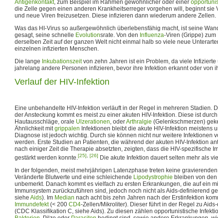
Antigenkontakt
, zum Beispiel im Rahmen gewöhnlicher oder einer
opportunis
die Zelle gegen einen anderen Krankheitserreger vorgehen will, beginnt sie 
und neue Viren freizusetzen. Diese infizieren dann wiederum andere Zellen.
Was das HI-Virus so außergewöhnlich überlebensfähig macht, ist seine Wand
gesagt, seine schnelle
Evolution
srate. Von den
Influenza
-Viren (Grippe) zum 
derselben Zeit auf der ganzen Welt nicht einmal halb so viele neue Unterart
einzelnen infizierten Menschen.
Die lange
Inkubationszeit
von zehn Jahren ist ein Problem, da viele Infizier
jahrelang andere Personen infizieren, bevor ihre Infektion erkannt oder von i
Verlauf der HIV-Infektion
Eine unbehandelte HIV-Infektion verläuft in der Regel in mehreren Stadien.
der Ansteckung kommt es meist zu einer akuten HIV-Infektion. Diese ist durc
Hautausschläge, orale
Ulzerationen
, oder
Arthralgie
(Gelenkschmerzen) gek
Ähnlichkeit mit
grippalen
Infektionen bleibt die akute HIV-Infektion meistens 
Diagnose ist jedoch wichtig. Durch sie können nicht nur weitere Infektionen 
werden. Erste Studien an Patienten, die während der akuten HIV-Infektion an
nach einiger Zeit die Therapie absetzten, zeigten, dass die HIV-spezifische 
[25]
,
[26]
gestärkt werden konnte.
Die akute Infektion dauert selten mehr als v
In der folgenden, meist mehrjährigen Latenzphase treten keine gravierende
Veränderte Blutwerte und eine schleichende
Lipodystrophie
bleiben von den H
unbemerkt. Danach kommt es vielfach zu ersten Erkrankungen, die auf ein m
Immunsystem zurückzuführen sind, jedoch noch nicht als Aids-definierend gel
siehe
Aids
). Im
Median
nach acht bis zehn Jahren nach der Erstinfektion ko
Immundefekt
(< 200
CD4
-Zellen/Mikroliter). Dieser führt in der Regel zu Ai
(CDC Klassifikation C, siehe Aids). Zu diesen zählen opportunistische Infekt
Bakterien
, Pilze oder
Parasiten
bedingt sind, sowie andere Erkrankungen, w