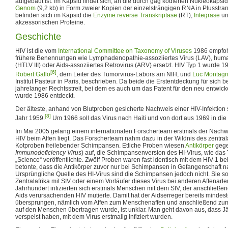
aufgebaut ist. Im Kapsid findet sich, an die durch gag kodierten Nukleokapsidp
Genom
(9,2 kb) in Form zweier Kopien der einzelsträngigen RNA in Plusstra
befinden sich im Kapsid die
Enzyme
reverse Transkriptase
(RT),
Integrase
u
akzessorischen Proteine.
Geschichte
HIV ist die vom
International Committee on Taxonomy of Viruses
1986 empfoh
frühere Benennungen wie Lymphadenopathie-assoziiertes Virus (LAV), human
(HTLV III) oder Aids-assoziiertes Retrovirus (ARV) ersetzt. HIV Typ 1 wurde 
[6]
Robert Gallo
, dem Leiter des Tumorvirus-Labors am NIH, und
Luc Montagn
Institut Pasteur in Paris, beschrieben. Da beide die Erstentdeckung für sich 
jahrelanger Rechtsstreit, bei dem es auch um das Patent für den neu entwicke
wurde 1986 entdeckt.
Der älteste, anhand von Blutproben gesicherte Nachweis einer HIV-Infektion
[8]
Jahr 1959.
Um 1966 soll das Virus nach Haiti und von dort aus 1969 in die
Im Mai 2005 gelang einem internationalen Forscherteam erstmals der Nachw
HIV beim Affen liegt. Das Forscherteam nahm dazu in der Wildnis des zentr
Kotproben freilebender Schimpansen. Etliche Proben wiesen
Antikörper
geg
Immunodeficiency Virus
) auf, die Schimpansenversion des HI-Virus, wie da
„Science“ veröffentlichte. Zwölf Proben waren fast identisch mit dem HIV-1 
betonte, dass die Antikörper zuvor nur bei Schimpansen in Gefangenschaft
Ursprüngliche Quelle des HI-Virus sind die Schimpansen jedoch nicht. Sie so
Zentralafrika mit SIV oder einem Vorläufer dieses Virus bei anderen Affenarten
Jahrhundert infizierten sich erstmals Menschen mit dem SIV, der anschließ
Aids verursachenden HIV mutierte. Damit hat der Aidserreger bereits mindes
übersprungen, nämlich vom Affen zum Menschenaffen und anschließend zu
auf den Menschen übertragen wurde, ist unklar. Man geht davon aus, dass Jäg
verspeist haben, mit dem Virus erstmalig infiziert wurden.