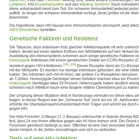
Lymphom
, HIV-
Enzephalopathie
und das
Wasting-Syndrom
. Nach individuell
diese unbehandelt meist zum Tod. Ein schwerer Immundefekt bedeutet jedoch 
auftritt. Je länger ein schwerer Immundefekt vorliegt, desto größer ist die Wah
bekommen.
Die Hypothese, dass HIV kausal eine Immunschwäche verursacht, wird alle
AIDS-Dissidenten
bestritten.
Genetische Faktoren und Resistenz
Die Tatsache, dass Individuen trotz gleicher Infektionsquelle oft sehr untersc
haben, deutet auf einen starken Einfluss von Wirtsfaktoren auf den Verlauf de
Ausbildung des Immunsystems scheinen auch einige genetische Faktoren ein
homozygote
Individuen mit einem genetischen Defekt am CCR5-Rezeptor (
[28]
,
[29]
resistent gegen HIV-Infektionen.
Dieser Rezeptor dient als Co-Rezepto
mit der Wirtszelle. Es wurden nur wenige Individuen gefunden, die eine Infek
haben. Sie infizierten sich mit HI-Viren, die andere Co-Rezeptoren benutz
an T-Zellen. Homozygote Genträger dieser Deletion machen etwa ein Prozen
heterozygote
Genträger etwa 20 Prozent. Heterozygote haben deutlich wen
scheinen nach Infektion kaum eine längere mittlere Überlebenszeit zu haben
Der Ursprung dieser Mutation wird in Nordeuropa vermutet wo diese etwa z
tragen. In dieser Region war der „Schwarze Tod“ noch bis ins 18. Jahrhunde
erhöhte die Überlebenswahrscheinlichkeit ihrer Träger und erhöht sie durch 
gegen HIV.
Der Aids-Forscher JJ Bwayo (J. J. Bouyao) untersuchte in Nairobi (Kenia) 600 P
fest, dass 24 von ihnen offenbar gegen das HI-Virus immun sind. Der Grund d
Forschern genetisch bedingt zu sein. Offenbar ist eine Gen-Anomalie dafür ve
daran hindert, in die Zellen einzudringen und sich zu verbreiten.
Tests auf eine HIV-Infektion