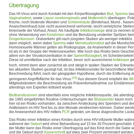
Übertragung
Das HI-Virus wird durch Kontakt mit den Körperflüssigkeiten
Blut
,
Sperma
(a
Vaginalsekret
, sowie
Liquor cerebrospinalis
und
Muttermilch
übertragen. Poten
frische, noch blutende Wunden und
Schleimhäute
(Bindehaut, Mund-, Nasen-
Analschleimhaut) bzw. nicht ausreichend verhornte, leicht verletzliche Stelle
Innenseite der Vorhaut, Anus). Als häufigste
Infektionswege
sind zu nennen de
ohne Verwendung von
Kondomen
und die Benutzung unsteriler Spritzen be
Drogenkonsum
. Oralverkehr gilt nach jüngsten Studien als weniger infektiös.
dann möglich, wenn dabei
Sperma
oder
Menstruationsblut
auf die Mundschle
Homosexuelle Männer gelten als Risikogruppe, da Analverkehr in dieser Per
ist als in der Gruppe der Heterosexuellen. Wie hoch das Risiko beim Geschlec
allem von der Viruskonzentration in der
Samenflüssigkeit
, im Scheidensekret 
Diese ist unmittelbar nach der Infektion, bevor sich ausreichend
Antikörper
ge
hoch, nimmt dann aber zunächst ab und steigt in späten Stadien der Erkrank
bei aktuellen Studien gezeigt hat, ist das Infektionsrisiko für beschnittene Mä
Beschneidung führt, nach der gängigsten Hypothese, durch die Entfernung 
[16]
geringeren Angriffsfläche für das Virus.
Aus diesem Grund empfahl die
W
Mitgliedsländern die Beschneidung als Präventivmaßnahme zur Eindämmun
allerdings von Experten kritisiert wurde.
Bluttransfusionen
sind ebenfalls eine mögliche Infektionsquelle, die allerdin
die 1985 eingeführten Routine-Untersuchungen der
Blutspender
kaum noch B
hier ist ein Risiko vorhanden, da zwischen Ansteckung des Spenders und de
Antikörpern im HIV-Test bis zu drei Monate verstreichen können. Daher werd
die Anwesenheit des HIV mittels
PCR
getestet, um diese diagnostische Lücke
Das Risiko einer Infektion eines Kindes durch eine HIV-infizierte Mutter wäh
während der
Geburt
wird ohne Behandlung auf 15 bis 30 Prozent geschätzt. B
der Mutter kann das Risiko einer Übertragung auf das Kind durch die Gabe a
und die Geburt durch
Kaiserschnitt
auf etwa zwei Prozent vermindert werden.