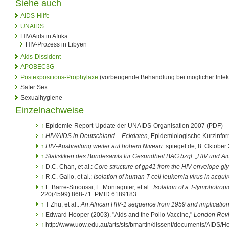
Siehe auch
AIDS-Hilfe
UNAIDS
HIV/Aids in Afrika
HIV-Prozess in Libyen
Aids-Dissident
APOBEC3G
Postexpositions-Prophylaxe
(vorbeugende Behandlung bei möglicher Infek
Safer Sex
Sexualhygiene
Einzelnachweise
↑
Epidemie-Report-Update der UNAIDS-Organisation 2007 (PDF)
↑
HIV/AIDS in Deutschland – Eckdaten
, Epidemiologische Kurzinfor
↑
HIV-Ausbreitung weiter auf hohem Niveau
. spiegel.de, 8. Oktober
↑
Statistiken des Bundesamts für Gesundheit BAG bzgl. „HIV und Ai
↑
D.C. Chan, et al.:
Core structure of gp41 from the HIV envelope gly
↑
R.C. Gallo, et al.:
Isolation of human T-cell leukemia virus in acq
↑
F. Barre-Sinoussi, L. Montagnier, et al.:
Isolation of a T-lymphotrop
220(4599):868-71. PMID 6189183
↑
T Zhu, et al.:
An African HIV-1 sequence from 1959 and implications 
↑
Edward Hooper (2003). "Aids and the Polio Vaccine,"
London Revi
↑
http://www.uow.edu.au/arts/sts/bmartin/dissent/documents/AIDS/H