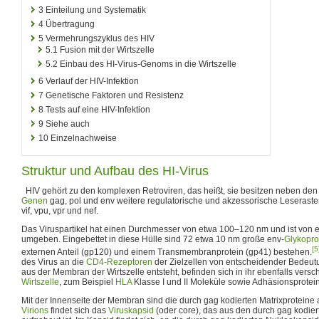
3
Einteilung und Systematik
4
Übertragung
5
Vermehrungszyklus des HIV
5.1
Fusion mit der Wirtszelle
5.2
Einbau des HI-Virus-Genoms in die Wirtszelle
6
Verlauf der HIV-Infektion
7
Genetische Faktoren und Resistenz
8
Tests auf eine HIV-Infektion
9
Siehe auch
10
Einzelnachweise
Struktur und Aufbau des HI-Virus
HIV gehört zu den komplexen Retroviren, das heißt, sie besitzen neben den
Genen
gag, pol und env weitere regulatorische und akzessorische Leseraster, 
vif, vpu, vpr und nef.
Das Viruspartikel hat einen Durchmesser von etwa 100–120 nm und ist von 
umgeben. Eingebettet in diese Hülle sind 72 etwa 10 nm große env-
Glykopro
[5
externen Anteil (gp120) und einem Transmembranprotein (gp41) bestehen.
des Virus an die
CD4-Rezeptoren
der Zielzellen von entscheidender Bedeutu
aus der Membran der Wirtszelle entsteht, befinden sich in ihr ebenfalls vers
Wirtszelle
, zum Beispiel
HLA
Klasse I und II Moleküle sowie Adhäsionsprotei
Mit der Innenseite der Membran sind die durch gag kodierten Matrixproteine a
Virions
findet sich das
Viruskapsid
(oder core), das aus den durch gag kodie