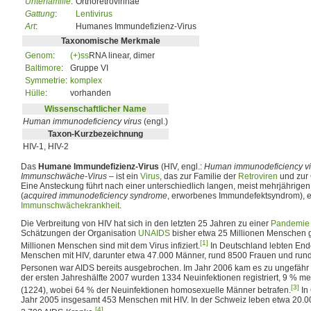
Unterfamilie
:
Orthoretrovirinae
Gattung
:
Lentivirus
Art
:
Humanes Immundefizienz-Virus
Taxonomische Merkmale
Genom
:
(+)ss
RNA linear, dimer
Baltimore
:
Gruppe VI
Symmetrie
:
komplex
Hülle
:
vorhanden
Wissenschaftlicher Name
Human immunodeficiency virus
(engl.)
Taxon-Kurzbezeichnung
HIV-1, HIV-2
Das
Humane Immundefizienz-Virus
(HIV, engl.:
Human immunodeficiency vi
Immunschwäche-Virus
– ist ein
Virus
, das zur Familie der
Retroviren
und zur 
Eine Ansteckung führt nach einer unterschiedlich langen, meist mehrjährige
(
acquired immunodeficiency syndrome
, erworbenes Immundefektsyndrom), ei
Immunschwächekrankheit
.
Die Verbreitung von HIV hat sich in den letzten 25 Jahren zu einer
Pandemie
Schätzungen der Organisation
UNAIDS
bisher etwa 25 Millionen Menschen g
[1]
Millionen Menschen sind mit dem Virus infiziert.
In Deutschland lebten End
Menschen mit HIV, darunter etwa 47.000 Männer, rund 8500 Frauen und rund
Personen war AIDS bereits ausgebrochen. Im Jahr 2006 kam es zu ungefähr
der ersten Jahreshälfte 2007 wurden 1334 Neuinfektionen registriert, 9 % me
[3]
(1224), wobei 64 % der Neuinfektionen homosexuelle Männer betrafen.
In 
Jahr 2005 insgesamt 453 Menschen mit HIV. In der Schweiz leben etwa 20.00
[4]