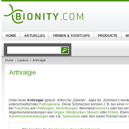
HOME
AKTUELLES
FIRMEN & START-UPS
PRODUKTE
W
Home
Lexikon
Arthralgie
Arthralgie
Unter einer
Arthralgie
(griech.
Arthro
für „Gelenk“,
-algie
für „Schmerz“) vers
unterschiedlichster
Pathogenese
. Diese Schmerzen können z. B. bei einer
Ar
bei
Traumata
wie
Prellungen
,
Verrenkungen
, Meniskus
läsionen
) oder bei v
Allgemeinerkrankungen wie
Grippe
,
Windpocken
,
Masern
oder
Röteln
. Eben
Autoimmunerkrankungen
wie z.B.
Sarkoidose
oder den vielen Formen einer