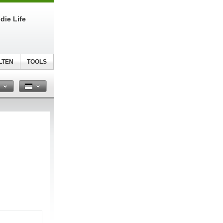
die Life
LTEN
TOOLS
n