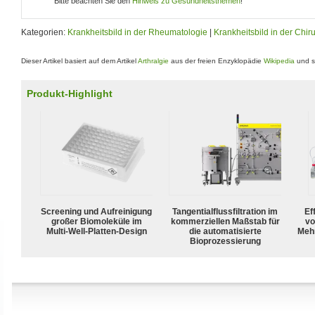
Bitte beachten Sie den
Hinweis zu Gesundheitsthemen
!
Kategorien:
Krankheitsbild in der Rheumatologie
|
Krankheitsbild in der Chir
Dieser Artikel basiert auf dem Artikel
Arthralgie
aus der freien Enzyklopädie
Wikipedia
und s
Produkt-Highlight
Screening und Aufreinigung
Tangentialflussfiltration im
Ef
großer Biomoleküle im
kommerziellen Maßstab für
vo
Multi-Well-Platten-Design
die automatisierte
Meh
Bioprozessierung