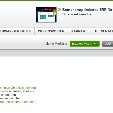
Branchenoptimiertes ERP für 
Science-Branche
EBINAR-BIBLIOTHEK
WISSENSWELTEN
KARRIERE
THEMENWE
Meine Merkliste
my.bionity.com
Logi
teht man
Gelenkschmerzen
throse
auftreten, aber auch
erschiedenen
so bei manchen
rheumatischen Erkrankung
.