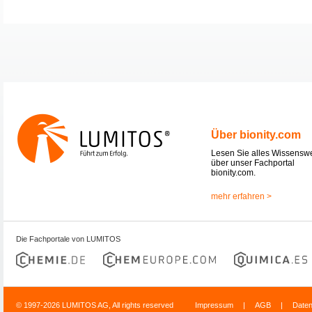
Über bionity.com
Lesen Sie alles Wissensw
über unser Fachportal
bionity.com.
mehr erfahren >
Die Fachportale von LUMITOS
© 1997-2026 LUMITOS AG, All rights reserved
Impressum
|
AGB
|
Date