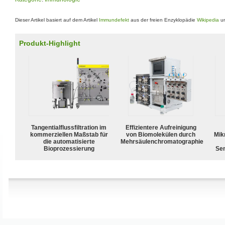
Dieser Artikel basiert auf dem Artikel
Immundefekt
aus der freien Enzyklopädie
Wikipedia
un
Produkt-Highlight
Tangentialflussfiltration im
Effizientere Aufreinigung
kommerziellen Maßstab für
von Biomolekülen durch
Mik
die automatisierte
Mehrsäulenchromatographie
Bioprozessierung
Sen