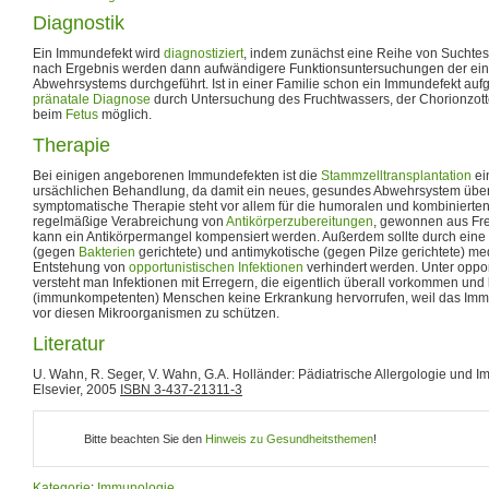
Diagnostik
Ein Immundefekt wird
diagnostiziert
, indem zunächst eine Reihe von Suchtes
nach Ergebnis werden dann aufwändigere Funktionsuntersuchungen der ein
Abwehrsystems durchgeführt. Ist in einer Familie schon ein Immundefekt aufge
pränatale Diagnose
durch Untersuchung des Fruchtwassers, der Chorionzott
beim
Fetus
möglich.
Therapie
Bei einigen angeborenen Immundefekten ist die
Stammzelltransplantation
ei
ursächlichen Behandlung, da damit ein neues, gesundes Abwehrsystem übert
symptomatische Therapie steht vor allem für die humoralen und kombinierte
regelmäßige Verabreichung von
Antikörperzubereitungen
, gewonnen aus Fre
kann ein Antikörpermangel kompensiert werden. Außerdem sollte durch eine 
(gegen
Bakterien
gerichtete) und antimykotische (gegen Pilze gerichtete) m
Entstehung von
opportunistischen Infektionen
verhindert werden. Unter oppor
versteht man Infektionen mit Erregern, die eigentlich überall vorkommen un
(immunkompetenten) Menschen keine Erkrankung hervorrufen, weil das Immun
vor diesen Mikroorganismen zu schützen.
Literatur
U. Wahn, R. Seger, V. Wahn, G.A. Holländer: Pädiatrische Allergologie und I
Elsevier, 2005
ISBN 3-437-21311-3
Bitte beachten Sie den
Hinweis zu Gesundheitsthemen
!
Kategorie
:
Immunologie