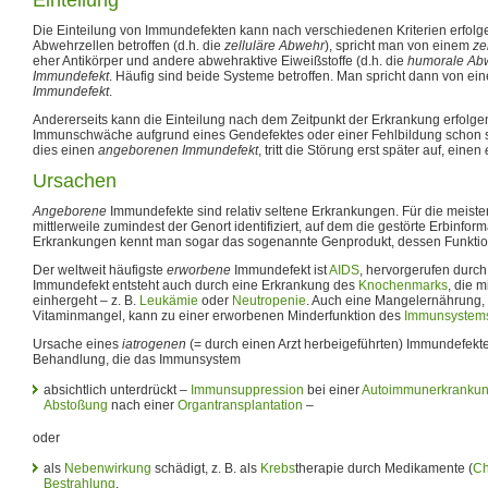
Die Einteilung von Immundefekten kann nach verschiedenen Kriterien erfolge
Abwehrzellen betroffen (d.h. die
zelluläre Abwehr
), spricht man von einem
ze
eher Antikörper und andere abwehraktive Eiweißstoffe (d.h. die
humorale Ab
Immundefekt
. Häufig sind beide Systeme betroffen. Man spricht dann von e
Immundefekt
.
Andererseits kann die Einteilung nach dem Zeitpunkt der Erkrankung erfolgen
Immunschwäche aufgrund eines Gendefektes oder einer Fehlbildung schon s
dies einen
angeborenen Immundefekt
, tritt die Störung erst später auf, einen
Ursachen
Angeborene
Immundefekte sind relativ seltene Erkrankungen. Für die meist
mittlerweile zumindest der Genort identifiziert, auf dem die gestörte Erbinforma
Erkrankungen kennt man sogar das sogenannte Genprodukt, dessen Funktion 
Der weltweit häufigste
erworbene
Immundefekt ist
AIDS
, hervorgerufen durc
Immundefekt entsteht auch durch eine Erkrankung des
Knochenmarks
, die m
einhergeht – z. B.
Leukämie
oder
Neutropenie
. Auch eine Mangelernährung, 
Vitaminmangel, kann zu einer erworbenen Minderfunktion des
Immunsystem
Ursache eines
iatrogenen
(= durch einen Arzt herbeigeführten) Immundefekte
Behandlung, die das Immunsystem
absichtlich unterdrückt –
Immunsuppression
bei einer
Autoimmunerkranku
Abstoßung
nach einer
Organtransplantation
–
oder
als
Nebenwirkung
schädigt, z. B. als
Krebs
therapie durch Medikamente (
Ch
Bestrahlung
.