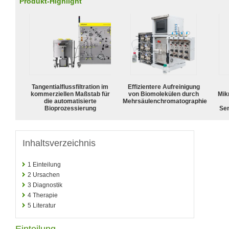
Produkt-Highlight
Tangentialflussfiltration im
Effizientere Aufreinigung
kommerziellen Maßstab für
von Biomolekülen durch
Mik
die automatisierte
Mehrsäulenchromatographie
Bioprozessierung
Sen
Inhaltsverzeichnis
1
Einteilung
2
Ursachen
3
Diagnostik
4
Therapie
5
Literatur
Einteilung