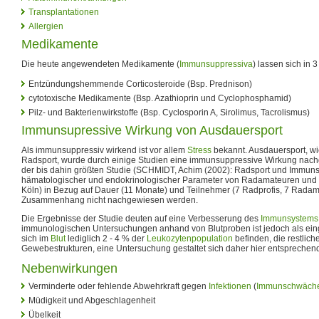
Transplantationen
Allergien
Medikamente
Die heute angewendeten Medikamente (
Immunsuppressiva
) lassen sich in 
Entzündungshemmende Corticosteroide (Bsp. Prednison)
cytotoxische Medikamente (Bsp. Azathioprin und Cyclophosphamid)
Pilz- und Bakterienwirkstoffe (Bsp. Cyclosporin A, Sirolimus, Tacrolismus)
Immunsupressive Wirkung von Ausdauersport
Als immunsuppressiv wirkend ist vor allem
Stress
bekannt. Ausdauersport, wie
Radsport, wurde durch einige Studien eine immunsuppressive Wirkung nachg
der bis dahin größten Studie (SCHMIDT, Achim (2002): Radsport und Immuns
hämatologischer und endokrinologischer Parameter von Radamateuren und R
Köln) in Bezug auf Dauer (11 Monate) und Teilnehmer (7 Radprofis, 7 Radama
Zusammenhang nicht nachgewiesen werden.
Die Ergebnisse der Studie deuten auf eine Verbesserung des
Immunsystems
immunologischen Untersuchungen anhand von Blutproben ist jedoch als eing
sich im
Blut
lediglich 2 - 4 % der
Leukozytenpopulation
befinden, die restlich
Gewebestrukturen, eine Untersuchung gestaltet sich daher hier entsprechend
Nebenwirkungen
Verminderte oder fehlende Abwehrkraft gegen
Infektionen
(
Immunschwäch
Müdigkeit und Abgeschlagenheit
Übelkeit