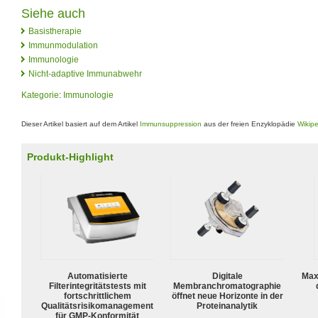
Siehe auch
Basistherapie
Immunmodulation
Immunologie
Nicht-adaptive Immunabwehr
Kategorie
:
Immunologie
Dieser Artikel basiert auf dem Artikel
Immunsuppression
aus der freien Enzyklopädie
Wikip
Produkt-Highlight
Automatisierte
Digitale
Max
Filterintegritätstests mit
Membranchromatographie
fortschrittlichem
öffnet neue Horizonte in der
Qualitätsrisikomanagement
Proteinanalytik
für GMP-Konformität