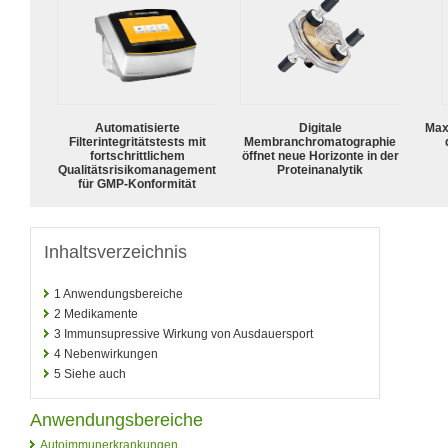
Automatisierte
Digitale
Max
Filterintegritätstests mit
Membranchromatographie
fortschrittlichem
öffnet neue Horizonte in der
Qualitätsrisikomanagement
Proteinanalytik
für GMP-Konformität
Inhaltsverzeichnis
1
Anwendungsbereiche
2
Medikamente
3
Immunsupressive Wirkung von Ausdauersport
4
Nebenwirkungen
5
Siehe auch
Anwendungsbereiche
Autoimmunerkrankungen