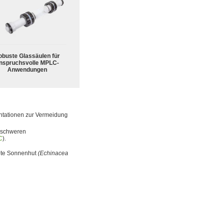
obuste Glassäulen für
nspruchsvolle MPLC-
Anwendungen
antationen zur Vermeidung
i schweren
C
).
Rote Sonnenhut
(Echinacea