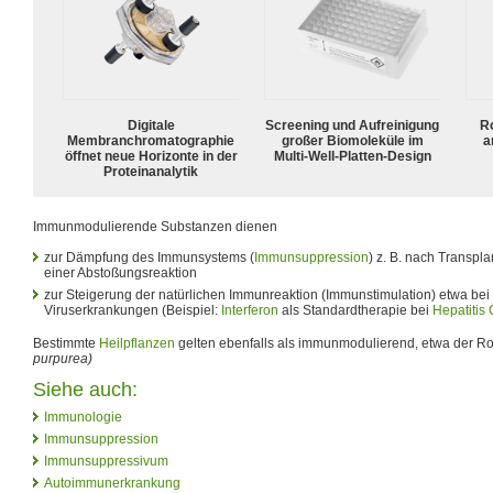
Digitale
Screening und Aufreinigung
R
Membranchromatographie
großer Biomoleküle im
a
öffnet neue Horizonte in der
Multi-Well-Platten-Design
Proteinanalytik
Immunmodulierende Substanzen dienen
zur Dämpfung des Immunsystems (
Immunsuppression
) z. B. nach Transpl
einer Abstoßungsreaktion
zur Steigerung der natürlichen Immunreaktion (Immunstimulation) etwa be
Viruserkrankungen (Beispiel:
Interferon
als Standardtherapie bei
Hepatitis 
Bestimmte
Heilpflanzen
gelten ebenfalls als immunmodulierend, etwa der 
purpurea)
Siehe auch:
Immunologie
Immunsuppression
Immunsuppressivum
Autoimmunerkrankung