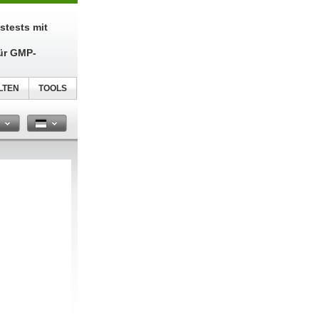
tstests mit
ür GMP-
LTEN
TOOLS
n