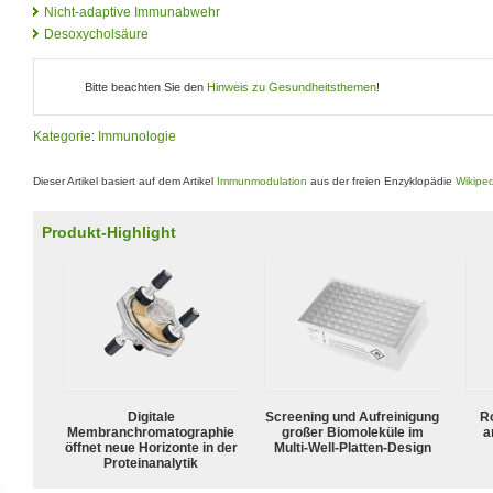
Nicht-adaptive Immunabwehr
Desoxycholsäure
Bitte beachten Sie den
Hinweis zu Gesundheitsthemen
!
Kategorie
:
Immunologie
Dieser Artikel basiert auf dem Artikel
Immunmodulation
aus der freien Enzyklopädie
Wikipe
Produkt-Highlight
Digitale
Screening und Aufreinigung
R
Membranchromatographie
großer Biomoleküle im
a
öffnet neue Horizonte in der
Multi-Well-Platten-Design
Proteinanalytik