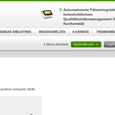
Automatisierte Filterintegritä
fortschrittlichem
Qualitätsrisikomanagement f
Konformität
EBINAR-BIBLIOTHEK
WISSENSWELTEN
KARRIERE
THEMENWE
Meine Merkliste
my.bionity.com
Logi
eutisch wirksame Stoffe.