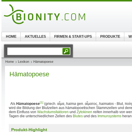
HOME
AKTUELLES
FIRMEN & START-UPS
PRODUKTE
W
Home
Lexikon
Hämatopoese
Hämatopoese
[1]
Als
Hämatopoese
(griech. αἷμα,
haima
gen. αἷματος,
haimatos
- Blut, ποίη
wird die Bildung der Blutzellen aus hämatopoetischen Stammzellen und dere
dem Einfluss von
Wachstumsfaktoren
und
Zytokinen
reifen innerhalb von we
Tagen die unterschiedlichen Zellen des
Blutes
und des
Immunsystems
heran
Produkt-Highlight