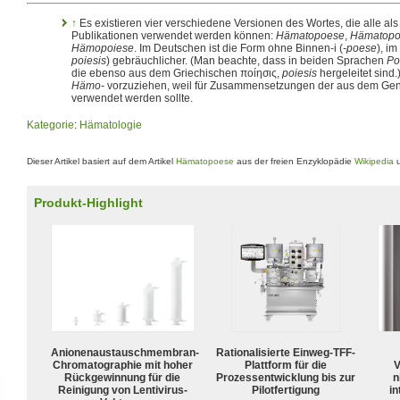
↑
Es existieren vier verschiedene Versionen des Wortes, die alle al
Publikationen verwendet werden können:
Hämatopoese
,
Hämatopo
Hämopoiese
. Im Deutschen ist die Form ohne Binnen-i (
-poese
), i
poiesis
) gebräuchlicher. (Man beachte, dass in beiden Sprachen
Po
die ebenso aus dem Griechischen ποίησις,
poiesis
hergeleitet sind
Hämo-
vorzuziehen, weil für Zusammensetzungen der aus dem Geni
verwendet werden sollte.
Kategorie
:
Hämatologie
Dieser Artikel basiert auf dem Artikel
Hämatopoese
aus der freien Enzyklopädie
Wikipedia
u
Produkt-Highlight
Anionenaustauschmembran-
Rationalisierte Einweg-TFF-
Chromatographie mit hoher
Plattform für die
V
Rückgewinnung für die
Prozessentwicklung bis zur
n
Reinigung von Lentivirus-
Pilotfertigung
in