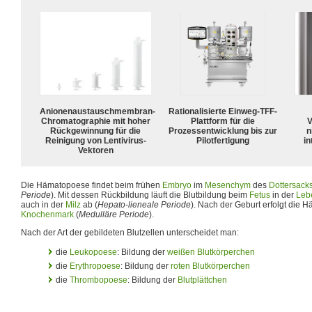
Anionenaustauschmembran-
Rationalisierte Einweg-TFF-
Chromatographie mit hoher
Plattform für die
V
Rückgewinnung für die
Prozessentwicklung bis zur
n
Reinigung von Lentivirus-
Pilotfertigung
in
Vektoren
Die Hämatopoese findet beim frühen
Embryo
im
Mesenchym
des
Dottersack
Periode
). Mit dessen Rückbildung läuft die Blutbildung beim
Fetus
in der
Leb
auch in der
Milz
ab (
Hepato-lieneale Periode
). Nach der Geburt erfolgt die 
Knochenmark
(
Medulläre Periode
).
Nach der Art der gebildeten Blutzellen unterscheidet man:
die
Leukopoese
: Bildung der
weißen Blutkörperchen
die
Erythropoese
: Bildung der
roten Blutkörperchen
die
Thrombopoese
: Bildung der
Blutplättchen