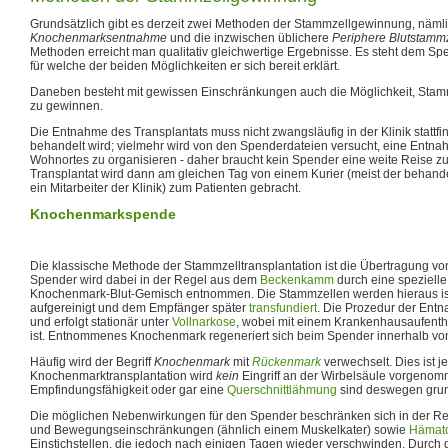
Grundsätzlich gibt es derzeit zwei Methoden der Stammzellgewinnung, nämli
Knochenmarksentnahme
und die inzwischen üblichere
Periphere Blutstamm
Methoden erreicht man qualitativ gleichwertige Ergebnisse. Es steht dem Spe
für welche der beiden Möglichkeiten er sich bereit erklärt.
Daneben besteht mit gewissen Einschränkungen auch die Möglichkeit, Sta
zu gewinnen.
Die Entnahme des Transplantats muss nicht zwangsläufig in der Klinik stattfin
behandelt wird; vielmehr wird von den Spenderdateien versucht, eine Entna
Wohnortes zu organisieren - daher braucht kein Spender eine weite Reise 
Transplantat wird dann am gleichen Tag von einem Kurier (meist der behande
ein Mitarbeiter der Klinik) zum Patienten gebracht.
Knochenmarkspende
Die klassische Methode der Stammzelltransplantation ist die Übertragung v
Spender wird dabei in der Regel aus dem
Beckenkamm
durch eine spezielle
Knochenmark-Blut-Gemisch entnommen. Die Stammzellen werden hieraus isol
aufgereinigt und dem Empfänger später
transfundiert
. Die Prozedur der Ent
und erfolgt stationär unter
Vollnarkose
, wobei mit einem Krankenhausaufenth
ist. Entnommenes Knochenmark regeneriert sich beim Spender innerhalb v
Häufig wird der Begriff
Knochenmark
mit
Rückenmark
verwechselt. Dies ist je
Knochenmarktransplantation wird
kein
Eingriff an der Wirbelsäule vorgeno
Empfindungsfähigkeit oder gar eine
Querschnittlähmung
sind deswegen grun
Die möglichen Nebenwirkungen für den Spender beschränken sich in der Re
und Bewegungseinschränkungen (ähnlich einem Muskelkater) sowie
Hämat
Einstichstellen, die jedoch nach einigen Tagen wieder verschwinden. Durch