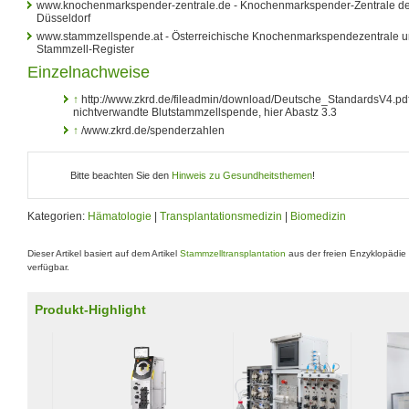
www.knochenmarkspender-zentrale.de - Knochenmarkspender-Zentrale des
Düsseldorf
www.stammzellspende.at - Österreichische Knochenmarkspendezentrale u
Stammzell-Register
Einzelnachweise
↑
http://www.zkrd.de/fileadmin/download/Deutsche_StandardsV4.pdf
nichtverwandte Blutstammzellspende, hier Abastz 3.3
↑
/www.zkrd.de/spenderzahlen
Bitte beachten Sie den
Hinweis zu Gesundheitsthemen
!
Kategorien:
Hämatologie
|
Transplantationsmedizin
|
Biomedizin
Dieser Artikel basiert auf dem Artikel
Stammzelltransplantation
aus der freien Enzyklopädie
verfügbar.
Produkt-Highlight