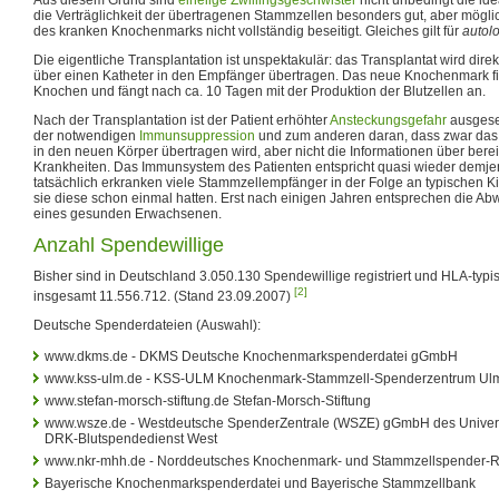
die Verträglichkeit der übertragenen Stammzellen besonders gut, aber mögl
des kranken Knochenmarks nicht vollständig beseitigt. Gleiches gilt für
autol
Die eigentliche Transplantation ist unspektakulär: das Transplantat wird direk
über einen Katheter in den Empfänger übertragen. Das neue Knochenmark fi
Knochen und fängt nach ca. 10 Tagen mit der Produktion der Blutzellen an.
Nach der Transplantation ist der Patient erhöhter
Ansteckungsgefahr
ausgeset
der notwendigen
Immunsuppression
und zum anderen daran, dass zwar da
in den neuen Körper übertragen wird, aber nicht die Informationen über ber
Krankheiten. Das Immunsystem des Patienten entspricht quasi wieder demje
tatsächlich erkranken viele Stammzellempfänger in der Folge an typischen 
sie diese schon einmal hatten. Erst nach einigen Jahren entsprechen die Ab
eines gesunden Erwachsenen.
Anzahl Spendewillige
Bisher sind in Deutschland 3.050.130 Spendewillige registriert und HLA-typisi
[2]
insgesamt 11.556.712. (Stand 23.09.2007)
Deutsche Spenderdateien (Auswahl):
www.dkms.de - DKMS Deutsche Knochenmarkspenderdatei gGmbH
www.kss-ulm.de - KSS-ULM Knochenmark-Stammzell-Spenderzentrum Ul
www.stefan-morsch-stiftung.de Stefan-Morsch-Stiftung
www.wsze.de - Westdeutsche SpenderZentrale (WSZE) gGmbH des Univers
DRK-Blutspendedienst West
www.nkr-mhh.de - Norddeutsches Knochenmark- und Stammzellspender-R
Bayerische Knochenmarkspenderdatei und Bayerische Stammzellbank