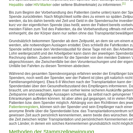
[1]
Hepatitis
- oder
HIV
-
Marker
oder seltene Blutmerkmale) zu informieren.
Bis zum Beginn der Vorbehandlung des Patienten (siehe unten) kann der Spe
Spende zurücktreten. Nach Möglichkeit sollte dies zu einem so späten Zeitp
werden, da bis dahin bereits viel Zeit und Geld in die Spendersuche investier
kurz vor der eigentlichen Spende (das heißt, wenn der Patient bereits vorbeha
meisten Fällen zum Tod des Patienten, da die Vorbehandlung oftmals mit er
einhergeht, die der Körper dann nur selten ohne das Transplantat bewältige
Grundsätzlich bekommen Spender ab dem Zeitpunkt, an dem sie um einem er
werden, alle notwendigen Auslagen erstattet. Dies schließt die Fahrtkosten 
Spende selbst sowie den Verdienstausfall für diese Tage mit ein. Bei Arbeit
Lohn weitergezahlt und der Arbeitgeber kann dann der jeweiligen Spenderdat
Rechnung stellen. Zudem werden für die Spender von den meisten Dateien 
abgeschlossen, die Zwischenfälle bei den Voruntersuchungen und der eige
Unfälle bei Fahrten zu diesen Terminen abdecken.
Während des gesamten Spendevorgangs erfahren weder der Empfänger bzw. s
Spenders, noch weiß der Spender, wer der Patient ist (dies gilt natürlich nich
Familienangehörigen). Etwa 6-8 Wochen nach der Transplantation kann der 
Spenderdatei über den Gesundheitszustand des Empfängers informieren. Da 
braucht, um anzuwachsen, kann man vorher keine sicheren Auskünfte geben
Zeitspanne sind endgültige Aussagen schwierig, da selbst nach gelungener T
Erkrankungen auftreten können. Ist aber alles gut gegangen, ist in vielen Fä
Patienten bzw. dem Spender möglich. Abhängig von den Richtlinien des jewe
Patientenregisters
, können sich der Spender und sein Empfänger nach einer
anonyme Briefe über die Spenderdatei bzw. das Transplantationszentrum sc
gewissen Zeit auch persönlich kennenlernen, wenn beide dies wünschen. Be
die Zeit zwischen letzter Transplantation und persönlichem Kennenlernen ein 
auch Länder, in denen ein solches Kennenlernen grundsätzlich nicht möglich 
Methoden der Stammzellgewinnung