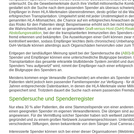
untersucht. Da die Gewebemerkmale durch ihre Vielfalt millionenfache Komb
gestaltet sich die Suche nach dem passenden Spender als überaus schwier
Empfänger in ihren HLA-Merkmalen übereinstimmen, desto größer ist die Wah
erfolgreichen Transplantation. Umgekehrt sinkt mit jeder Unstimmigkeit in 
genannten
HLA-Mismatches
, die Chance auf ein erfolgreiches Anwachsen de
das Risiko für den Patienten steigt. Beispielsweise erhöht sich bei nicht k
die Wahrscheinlichkeit, an einer so genannten
Graft-versus-Host (GvH)-Reak
Abstoßungsreaktion
, bei der die transplantierten Immunzellen des Spenders
fremd erkennen und bekämpfen. Die Auswirkungen einer GvH können zwar 
kontrolliert werden, sodass Empfänger leichtes (teils chronisches) Unbeha
GvH-Verläufe können allerdings auch Organschäden hervorrufen oder zum T
Entgegen der landläufigen Meinung spielt bei der Spendersuche die (
AB0
)-
B
Spender und Empfänger können eine unterschiedliche Blutgruppe besitzen.
Transplantation das gesamte erkrankte blutbildende System zerstört und du
Spenders "neu aufgesetzt" wird, nimmt der Empfänger nach einer erfolgreich
die Blutgruppe des Spenders an.
Meistens kommen enge Verwandte (Geschwister) am ehesten als Spender in F
Patienten steht jedoch kein passender Familienspender zur Verfügung - für die
Jahren entsprechende Datenbanken, in denen die HLA-Merkmale vieler Millio
gespeichert sind. Trotzdem dauert die Suche nach einem passenden Fremds
Spendersuche und Spenderregister
Nur etwa 30 % aller Patienten, die eine Stammzellspende von einer anderen
einen geeigneten Spender im eigenen Verwandtenkreis. Die übrigen sind a
angewiesen. Für die Vermittlung solcher Spender haben sich weltweit zahlre
gegründet und zu einem großen Netzwerk zusammengeschlossen. Unterstützt
verschiedene Stiftungen, deren bekannteste von dem Sänger José Carreras
Interessierte Spender können sich bei einer dieser Organisationen (Weblinks