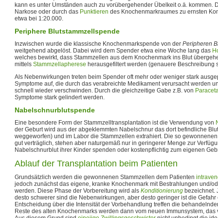
kann es unter Umständen auch zu vorübergehender Übelkeit o.ä. kommen. Da
Narkose oder durch das
Punktieren
des Knochenmarkraumes zu ernsten Komp
etwa bei 1:20.000.
Periphere Blutstammzellspende
Inzwischen wurde die klassische Knochenmarkspende von der
Peripheren B
weitgehend abgelöst. Dabei wird dem Spender etwa eine Woche lang das
H
welches bewirkt, dass Stammzellen aus dem Knochenmark ins Blut übergehe
mittels
Stammzellapherese
herausgefiltert werden (genauere Beschreibung s
Als Nebenwirkungen treten beim Spender oft mehr oder weniger stark ausg
Symptome auf, die durch das verabreichte Medikament verursacht werden 
schnell wieder verschwinden. Durch die gleichzeitige Gabe z.B. von
Paracet
Symptome stark gelindert werden.
Nabelschnurblutspende
Eine besondere Form der Stammzelltransplantation ist die Verwendung von
der Geburt wird aus der abgeklemmten Nabelschnur das dort befindliche Blu
weggeworfen) und im Labor die Stammzellen extrahiert. Die so gewonnene
gut verträglich, stehen aber naturgemäß nur in geringerer Menge zur Verfüg
Nabelschnurblut ihrer Kinder spenden oder kostenpflichtig zum eigenen Gebr
Ablauf der Transplantation beim Patienten
Grundsätzlich werden die gewonnenen Stammzellen dem Patienten
intrave
jedoch zunächst das eigene, kranke Knochenmark mit Bestrahlungen und/o
werden. Diese Phase der Vorbereitung wird als
Konditionierung
bezeichnet. J
desto schwerer sind die Nebenwirkungen, aber desto geringer ist die Gefahr 
Entscheidung über die Intensität der Vorbehandlung treffen die behandelnde
Reste des alten Knochenmarks werden dann vom neuen Immunsystem, das v
Aus diesem Grund sind
eineiige Zwillingsgeschwister
nicht unbedingt die ide