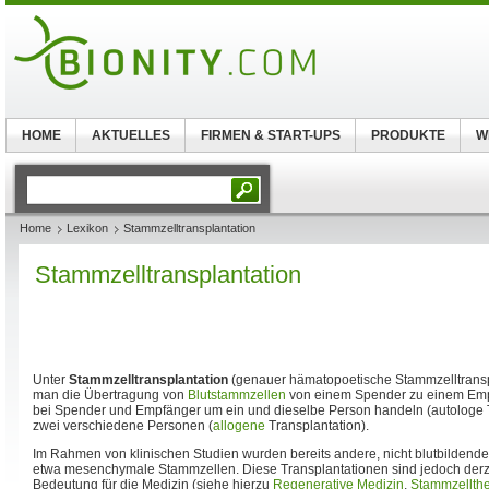
HOME
AKTUELLES
FIRMEN & START-UPS
PRODUKTE
W
Home
Lexikon
Stammzelltransplantation
Stammzelltransplantation
Unter
Stammzelltransplantation
(genauer hämatopoetische Stammzelltranspl
man die Übertragung von
Blutstammzellen
von einem Spender zu einem Empf
bei Spender und Empfänger um ein und dieselbe Person handeln (autologe 
zwei verschiedene Personen (
allogene
Transplantation).
Im Rahmen von klinischen Studien wurden bereits andere, nicht blutbildend
etwa mesenchymale Stammzellen. Diese Transplantationen sind jedoch derzei
Bedeutung für die Medizin (siehe hierzu
Regenerative Medizin
,
Stammzellthe