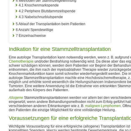
4
Methoden der Stammzellgewinnung
4.1
Knochenmarkspende
4.2
Periphere Blutstammzellspende
4.3
Nabelschnurblutspende
5
Ablauf der Transplantation beim Patienten
6
Anzahl Spendewillige
7
Einzelnachweise
Indikation für eine Stammzelltransplantation
Eine
autologe
Transplantation kann notwendig werden, wenn z. B. aufgrund 
Chemotherapie
und/oder Bestrahlung notwendig wird. Da diese aber das e
schwer schädigen können, werden dem Patienten vor Beginn der Behandlu
entnommen, die ihm nach der myeloablativen Therapie wieder zurückgegeb
Knochenmarksfunktion kann somit schneller wiederhergestellt werden. Die i
autologe Stammzelltransplantation machte eine Hochdosischemotherapie, z
möglich und erhöhte somit wesentlich die Heilungschancen insbesondere be
Tumoren. Eine weitere Anwendung ist die Entnahme von erkrankten Stammz
außerhalb des Körpers des Patienten.
Allogene
Stammzelltransplantationen werden vor allem bei den verschiede
eingesetzt, wenn andere Behandlungsmethoden nicht zum Erfolg geführt hab
verschiedenen anderen Erkrankungen wie z. B.
malignen Lymphomen
. Oftm
den Patienten die einzige Möglichkeit für eine vollständige Heilung.
Voraussetzungen für eine erfolgreiche Transplantati
Wichtigste Voraussetzung für eine erfolgreiche (allogene) Transplantation ist
kompatiblen Spenders. Hierzu werden bestimmte Gewebemerkmale, die so