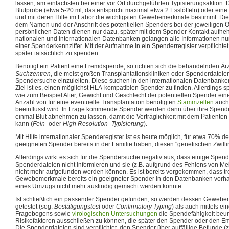
lassen, am einfachsten bei einer vor Ort durchgeführten Typisierungsaktion. 
Blutprobe (etwa 5-20 ml, das entspricht maximal etwa 2 Esslöffeln) oder e
und mit deren Hilfe im Labor die wichtigsten Gewebemerkmale bestimmt. D
dem Namen und der Anschrift des potentiellen Spenders bei der jeweiligen O
persönlichen Daten dienen nur dazu, später mit dem Spender Kontakt aufne
nationalen und internationalen Datenbanken gelangen alle Informationen nur
einer Spenderkennziffer. Mit der Aufnahme in ein Spenderregister verpflichte
später tatsächlich zu spenden.
Benötigt ein Patient eine Fremdspende, so richten sich die behandelnden Ä
Suchzentren
, die meist großen Transplantationskliniken oder Spenderdateie
Spendersuche einzuleiten. Diese suchen in den internationalen Datenbank
Ziel ist es, einen möglichst HLA-kompatiblen Spender zu finden. Allerdings 
wie zum Beispiel Alter, Gewicht und Geschlecht der potentiellen Spender eine
Anzahl von für eine eventuelle Transplantation benötigten
Stammzellen
auch 
beeinflusst wird. In Frage kommende Spender werden dann über ihre Spende
einmal Blut abnehmen zu lassen, damit die Verträglichkeit mit dem Patient
kann (
Fein-
oder
High Resolution- Typisierung
).
Mit Hilfe internationaler Spenderegister ist es heute möglich, für etwa 70% de
geeigneten Spender bereits in der Familie haben, diesen "genetischen Zwillin
Allerdings wirkt es sich für die Spendersuche negativ aus, dass einige Spe
Spenderdateien nicht informieren und sie (z.B. aufgrund des Fehlens von M
nicht mehr aufgefunden werden können. Es ist bereits vorgekommen, dass tro
Gewebemerkmale bereits ein geeigneter Spender in den Datenbanken vorha
eines Umzugs nicht mehr ausfindig gemacht werden konnte.
Ist schließlich ein passender Spender gefunden, so werden dessen Geweb
getestet (sog.
Bestätigungstest
oder
Confirmatory Typing
) als auch mittels e
Fragebogens sowie
virologischen
Untersuchungen
die Spendefähigkeit beurt
Risikofaktoren ausschließen zu können, die später den Spender oder den E
Die Spenderdateien sind verpflichtet, den Spender über auffällige Befunde (z