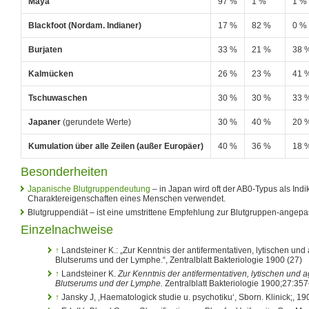
Maya
97 %
1 %
1 %
Blackfoot (Nordam. Indianer)
17 %
82 %
0 %
Burjaten
33 %
21 %
38 
Kalmücken
26 %
23 %
41 
Tschuwaschen
30 %
30 %
33 
Japaner
(gerundete Werte)
30 %
40 %
20 
Kumulation über alle Zeilen (außer Europäer)
40 %
36 %
18 
Besonderheiten
Japanische Blutgruppendeutung
– in Japan wird oft der AB0-Typus als Indi
Charaktereigenschaften eines Menschen verwendet.
Blutgruppendiät – ist eine umstrittene Empfehlung zur Blutgruppen-ange
Einzelnachweise
↑
Landsteiner K.: „Zur Kenntnis der antifermentativen, lytischen un
Blutserums und der Lymphe.“, Zentralblatt Bakteriologie 1900 (27)
↑
Landsteiner K.
Zur Kenntnis der antifermentativen, lytischen und
Blutserums und der Lymphe.
Zentralblatt Bakteriologie 1900;27:35
↑
Jansky J, ‚Haematologick studie u. psychotiku‘, Sborn. Klinick;, 19