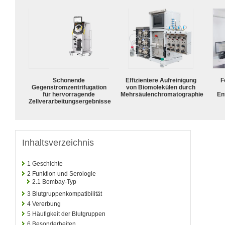
Schonende
Effizientere Aufreinigung
F
Gegenstromzentrifugation
von Biomolekülen durch
für hervorragende
Mehrsäulenchromatographie
En
Zellverarbeitungsergebnisse
Inhaltsverzeichnis
1
Geschichte
2
Funktion und Serologie
2.1
Bombay-Typ
3
Blutgruppenkompatibilität
4
Vererbung
5
Häufigkeit der Blutgruppen
6
Besonderheiten