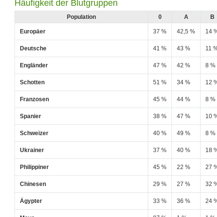
Häufigkeit der Blutgruppen
Population
0
A
B
Europäer
37 %
42,5 %
14 
Deutsche
41 %
43 %
11 
Engländer
47 %
42 %
8 %
Schotten
51 %
34 %
12 
Franzosen
45 %
44 %
8 %
Spanier
38 %
47 %
10 
Schweizer
40 %
49 %
8 %
Ukrainer
37 %
40 %
18 
Philippiner
45 %
22 %
27 
Chinesen
29 %
27 %
32 
Ägypter
33 %
36 %
24 