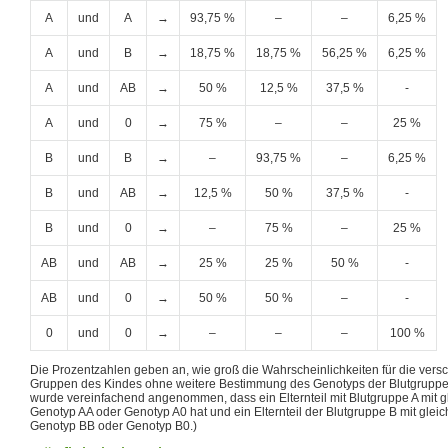
A
und
A
→
93,75 %
–
–
6,25 %
A
und
B
→
18,75 %
18,75 %
56,25 %
6,25 %
A
und
AB
→
50 %
12,5 %
37,5 %
-
A
und
0
→
75 %
–
–
25 %
B
und
B
→
–
93,75 %
–
6,25 %
B
und
AB
→
12,5 %
50 %
37,5 %
-
B
und
0
→
–
75 %
–
25 %
AB
und
AB
→
25 %
25 %
50 %
-
AB
und
0
→
50 %
50 %
–
-
0
und
0
→
–
–
–
100 %
Die Prozentzahlen geben an, wie groß die Wahrscheinlichkeiten für die ver
Gruppen des Kindes ohne weitere Bestimmung des Genotyps der Blutgruppe d
wurde vereinfachend angenommen, dass ein Elternteil mit Blutgruppe A mit 
Genotyp AA oder Genotyp A0 hat und ein Elternteil der Blutgruppe B mit glei
Genotyp BB oder Genotyp B0.)