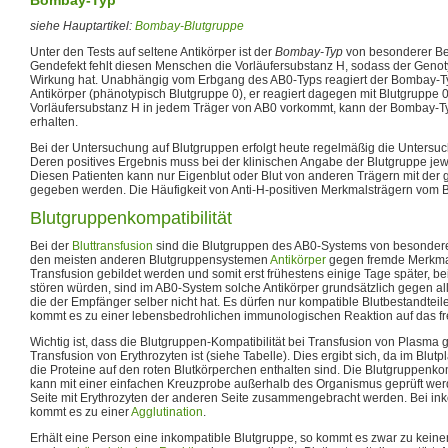
siehe Hauptartikel:
Bombay-Blutgruppe
Unter den Tests auf seltene Antikörper ist der
Bombay-Typ
von besonderer Be
Gendefekt fehlt diesen Menschen die Vorläufersubstanz H, sodass der Geno
Wirkung hat. Unabhängig vom Erbgang des AB0-Typs reagiert der Bombay-Ty
Antikörper (phänotypisch Blutgruppe 0), er reagiert dagegen mit Blutgruppe 0
Vorläufersubstanz H in jedem Träger von AB0 vorkommt, kann der Bombay-Ty
erhalten.
Bei der Untersuchung auf Blutgruppen erfolgt heute regelmäßig die Untersuch
Deren positives Ergebnis muss bei der klinischen Angabe der Blutgruppe jew
Diesen Patienten kann nur Eigenblut oder Blut von anderen Trägern mit der 
gegeben werden. Die Häufigkeit von Anti-H-positiven Merkmalsträgern vom 
Blutgruppenkompatibilität
Bei der
Bluttransfusion
sind die Blutgruppen des AB0-Systems von besondere
den meisten anderen Blutgruppensystemen
Antikörper
gegen fremde Merkmal
Transfusion gebildet werden und somit erst frühestens einige Tage später, be
stören würden, sind im AB0-System solche Antikörper grundsätzlich gegen 
die der Empfänger selber nicht hat. Es dürfen nur kompatible Blutbestandtei
kommt es zu einer lebensbedrohlichen immunologischen Reaktion auf das fr
Wichtig ist, dass die Blutgruppen-Kompatibilität bei Transfusion von Plasma
Transfusion von Erythrozyten ist (siehe Tabelle). Dies ergibt sich, da im Blu
die Proteine auf den roten Blutkörperchen enthalten sind. Die Blutgruppenko
kann mit einer einfachen Kreuzprobe außerhalb des Organismus geprüft wer
Seite mit Erythrozyten der anderen Seite zusammengebracht werden. Bei in
kommt es zu einer
Agglutination
.
Erhält eine Person eine inkompatible Blutgruppe, so kommt es zwar zu kein