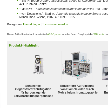
↑
Erb IH,
Blood Group Classifications, a Plea for Uniformity
. Can Med
421. PubMed Central
↑
Moss W L,
Studies on isoagglutinins and isohemolysins
, Bull. Jo
↑
von Decastello A, Sturli A,
Ueber die Isoagglutinine im Serum ge
Mfinch. med. Wschr., 1902, 49: 1090–1095.
Kategorien:
Hämatologie
|
Transfusionsmedizin
Dieser Artikel basiert auf dem Artikel
AB0-System
aus der freien Enzyklopädie
Wikipedia
und
Produkt-Highlight
Schonende
Effizientere Aufreinigung
F
Gegenstromzentrifugation
von Biomolekülen durch
für hervorragende
Mehrsäulenchromatographie
En
Zellverarbeitungsergebnisse