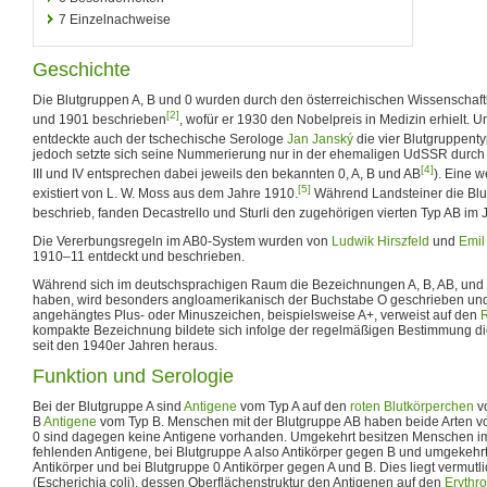
7
Einzelnachweise
Geschichte
Die Blutgruppen A, B und 0 wurden durch den österreichischen Wissenschaft
[2]
und 1901 beschrieben
, wofür er 1930 den Nobelpreis in Medizin erhielt.
entdeckte auch der tschechische Serologe
Jan Janský
die vier Blutgruppen
jedoch setzte sich seine Nummerierung nur in der ehemaligen UdSSR durch (D
[4]
III und IV entsprechen dabei jeweils den bekannten 0, A, B und AB
). Eine w
[5]
existiert von L. W. Moss aus dem Jahre 1910.
Während Landsteiner die Blu
beschrieb, fanden Decastrello und Sturli den zugehörigen vierten Typ AB im 
Die Vererbungsregeln im AB0-System wurden von
Ludwik Hirszfeld
und
Emil
1910–11 entdeckt und beschrieben.
Während sich im deutschsprachigen Raum die Bezeichnungen A, B, AB, und Zi
haben, wird besonders angloamerikanisch der Buchstabe O geschrieben un
angehängtes Plus- oder Minuszeichen, beispielsweise A+, verweist auf den
R
kompakte Bezeichnung bildete sich infolge der regelmäßigen Bestimmung d
seit den 1940er Jahren heraus.
Funktion und Serologie
Bei der Blutgruppe A sind
Antigene
vom Typ A auf den
roten Blutkörperchen
vo
B
Antigene
vom Typ B. Menschen mit der Blutgruppe AB haben beide Arten vo
0 sind dagegen keine Antigene vorhanden. Umgekehrt besitzen Menschen 
fehlenden Antigene, bei Blutgruppe A also Antikörper gegen B und umgekehrt
Antikörper und bei Blutgruppe 0 Antikörper gegen A und B. Dies liegt vermu
(Escherichia coli), dessen Oberflächenstruktur den Antigenen auf den
Erythr