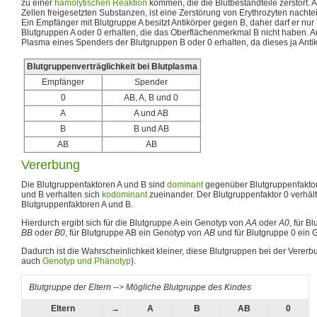
zu einer
hämolytischen Reaktion
kommen, die die Blutbestandteile zerstört. 
Zellen freigesetzten Substanzen, ist eine Zerstörung von Erythrozyten nachte
Ein Empfänger mit Blutgruppe A besitzt Antikörper gegen B, daher darf er nur
Blutgruppen A oder 0 erhalten, die das Oberflächenmerkmal B nicht haben. An
Plasma eines Spenders der Blutgruppen B oder 0 erhalten, da dieses ja Antik
Blutgruppenverträglichkeit bei Blutplasma
Empfänger
Spender
0
AB, A, B und 0
A
A und AB
B
B und AB
AB
AB
Vererbung
Die Blutgruppenfaktoren A und B sind
dominant
gegenüber Blutgruppenfaktor 
und B verhalten sich
kodominant
zueinander. Der Blutgruppenfaktor 0 verhäl
Blutgruppenfaktoren A und B.
Hierdurch ergibt sich für die Blutgruppe A ein Genotyp von
AA
oder
A0
, für B
BB
oder
B0
, für Blutgruppe AB ein Genotyp von
AB
und für Blutgruppe 0 ein
Dadurch ist die Wahrscheinlichkeit kleiner, diese Blutgruppen bei der Vererb
auch
Genotyp und Phänotyp
).
Blutgruppe der Eltern --> Mögliche Blutgruppe des Kindes
Eltern
→
A
B
AB
0