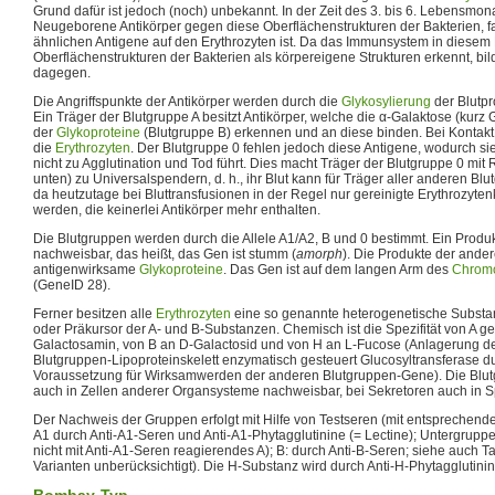
Grund dafür ist jedoch (noch) unbekannt. In der Zeit des 3. bis 6. Lebensmon
Neugeborene Antikörper gegen diese Oberflächenstrukturen der Bakterien, fal
ähnlichen Antigene auf den Erythrozyten ist. Da das Immunsystem in diesem F
Oberflächenstrukturen der Bakterien als körpereigene Strukturen erkennt, bil
dagegen.
Die Angriffspunkte der Antikörper werden durch die
Glykosylierung
der Blutp
Ein Träger der Blutgruppe A besitzt Antikörper, welche die α-Galaktose (kurz G
der
Glykoproteine
(Blutgruppe B) erkennen und an diese binden. Bei Kontakt
die
Erythrozyten
. Der Blutgruppe 0 fehlen jedoch diese Antigene, wodurch sie
nicht zu Agglutination und Tod führt. Dies macht Träger der Blutgruppe 0 mit 
unten) zu Universalspendern, d. h., ihr Blut kann für Träger aller anderen Bl
da heutzutage bei Bluttransfusionen in der Regel nur gereinigte Erythrozyte
werden, die keinerlei Antikörper mehr enthalten.
Die Blutgruppen werden durch die Allele A1/A2, B und 0 bestimmt. Ein Produkt 
nachweisbar, das heißt, das Gen ist stumm (
amorph
). Die Produkte der ander
antigenwirksame
Glykoproteine
. Das Gen ist auf dem langen Arm des
Chrom
(GeneID 28).
Ferner besitzen alle
Erythrozyten
eine so genannte heterogenetische Substan
oder Präkursor der A- und B-Substanzen. Chemisch ist die Spezifität von A 
Galactosamin, von B an D-Galactosid und von H an L-Fucose (Anlagerung de
Blutgruppen-Lipoproteinskelett enzymatisch gesteuert Glucosyltransferase du
Voraussetzung für Wirksamwerden der anderen Blutgruppen-Gene). Die Blu
auch in Zellen anderer Organsysteme nachweisbar, bei Sekretoren auch in 
Der Nachweis der Gruppen erfolgt mit Hilfe von Testseren (mit entsprechend
A1 durch Anti-A1-Seren und Anti-A1-Phytagglutinine (= Lectine); Untergruppe
nicht mit Anti-A1-Seren reagierendes A); B: durch Anti-B-Seren; siehe auch Ta
Varianten unberücksichtigt). Die H-Substanz wird durch Anti-H-Phytagglutin
Bombay-Typ