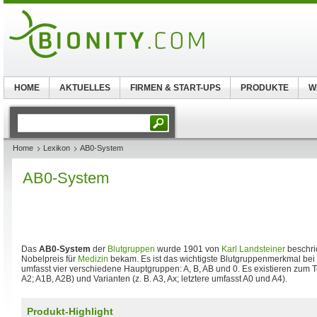
HOME
AKTUELLES
FIRMEN & START-UPS
PRODUKTE
W
Home
Lexikon
AB0-System
AB0-System
Das
AB0-System
der
Blutgruppen
wurde 1901 von
Karl Landsteiner
beschr
Nobelpreis für
Medizin
bekam. Es ist das wichtigste Blutgruppenmerkmal bei
umfasst vier verschiedene Hauptgruppen: A, B, AB und 0. Es existieren zum 
A2; A1B, A2B) und Varianten (z. B. A3, Ax; letztere umfasst A0 und A4).
Produkt-Highlight