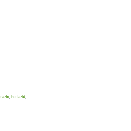
mazin
,
Isoniazid
,