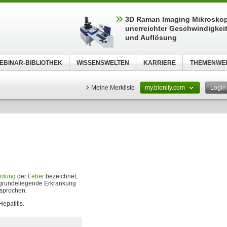
3D Raman Imaging Mikroskop
unerreichter Geschwindigkeit,
und Auflösung
EBINAR-BIBLIOTHEK
WISSENSWELTEN
KARRIERE
THEMENWE
Meine Merkliste
my.bionity.com
Logi
ndung
der
Leber
bezeichnet,
zugrundeliegende Erkrankung
sprochen.
epatitis.