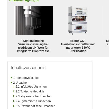
Produkt-Highlight
Kontinuierliche
Erster CO₂
R
Virusinaktivierung bei
Inkubationsschüttler mit
a
niedrigem pH-Wert für
integrierter 180°C
integrierte Bioprozesse
Sterilisation
Inhaltsverzeichnis
1
Pathophysiologie
2
Ursachen
2.1
Infektiöse Ursachen
2.2
Toxische Hepatitis
2.3
Physikalische Ursachen
2.4
Systemische Ursachen
2.5
Extrahepatische Ursachen