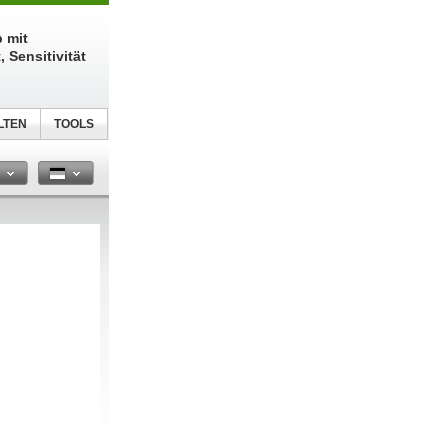
 mit
 Sensitivität
LTEN
TOOLS
n