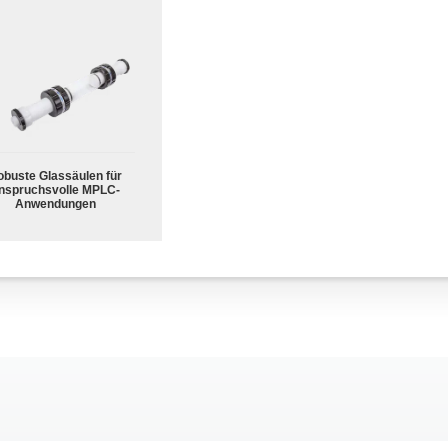
obuste Glassäulen für
nspruchsvolle MPLC-
Anwendungen