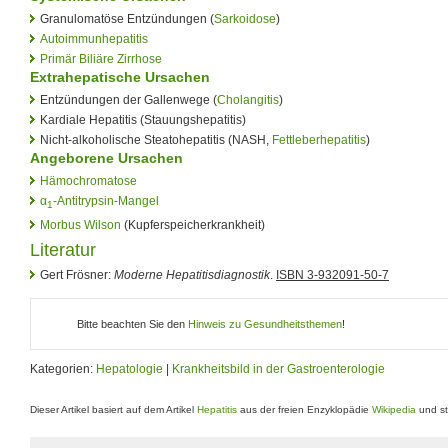
Granulomatöse Entzündungen (
Sarkoidose
)
Autoimmunhepatitis
Primär Biliäre Zirrhose
Extrahepatische Ursachen
Entzündungen der Gallenwege (
Cholangitis
)
Kardiale Hepatitis (Stauungshepatitis)
Nicht-alkoholische Steatohepatitis (NASH,
Fettleberhepatitis
)
Angeborene Ursachen
Hämochromatose
α
-Antitrypsin-Mangel
1
Morbus Wilson
(Kupferspeicherkrankheit)
Literatur
Gert Frösner:
Moderne Hepatitisdiagnostik
.
ISBN 3-932091-50-7
Bitte beachten Sie den
Hinweis zu Gesundheitsthemen
!
Kategorien:
Hepatologie
|
Krankheitsbild in der Gastroenterologie
Dieser Artikel basiert auf dem Artikel
Hepatitis
aus der freien Enzyklopädie
Wikipedia
und st