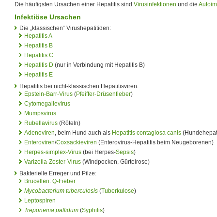
Die häufigsten Ursachen einer Hepatitis sind
Virusinfektionen
und die
Autoim
Infektiöse Ursachen
Die „klassischen“ Virushepatitiden:
Hepatitis A
Hepatitis B
Hepatitis C
Hepatitis D
(nur in Verbindung mit Hepatitis B)
Hepatitis E
Hepatitis bei nicht-klassischen Hepatitisviren:
Epstein-Barr-Virus
(
Pfeiffer-Drüsenfieber
)
Cytomegalievirus
Mumpsvirus
Rubellavirus
(Röteln)
Adenoviren
, beim Hund auch als
Hepatitis contagiosa canis
(Hundehepati
Enteroviren
/
Coxsackieviren
(Enterovirus-Hepatitis beim Neugeborenen)
Herpes-simplex-Virus
(bei Herpes-
Sepsis
)
Varizella-Zoster-Virus
(Windpocken, Gürtelrose)
Bakterielle Erreger und Pilze:
Brucellen
:
Q-Fieber
Mycobacterium tuberculosis
(
Tuberkulose
)
Leptospiren
Treponema pallidum
(
Syphilis
)