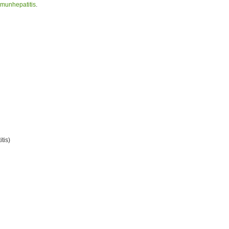
munhepatitis
.
tis)