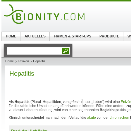
HOME
AKTUELLES
FIRMEN & START-UPS
PRODUKTE
W
Home
Lexikon
Hepatitis
Hepatitis
Als
Hepatitis
(Plural: Hepatitiden; von
griech.
ἧπαρ: „Leber“) wird eine
Entzü
für die zahlreiche Ursachen angeführt werden können. Führt eine andere, 
zu dieser Leberentzündung, wird von einer sogenannten
Begleithepatitis
ge
Klinisch unterscheidet man nach dem Verlauf die
akute
von der
chronischen
H