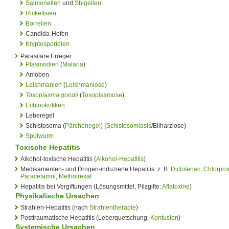
Salmonellen
und
Shigellen
Rickettsien
Borrelien
Candida-Hefen
Kryptosporidien
Parasitäre Erreger:
Plasmodien
(
Malaria
)
Amöben
Leishmanien
(
Leishmaniose
)
Toxoplasma gondii
(
Toxoplasmose
)
Echinokokken
Leberegel
Schistosoma (
Pärchenegel
) (
Schistosomiasis
/Bilharziose)
Spulwurm
Toxische Hepatitis
Alkohol-toxische Hepatitis (
Alkohol-Hepatitis
)
Medikamenten- und Drogen-induzierte Hepatitis: z. B.
Diclofenac
,
Chlorpro
Paracetamol
,
Methotrexat
Hepatitis bei Vergiftungen (Lösungsmittel, Pilzgifte:
Aflatoxine
)
Physikalische Ursachen
Strahlen-Hepatitis (nach
Strahlentherapie
)
Posttraumatische Hepatitis (Leberquetschung,
Kontusion
)
Systemische Ursachen