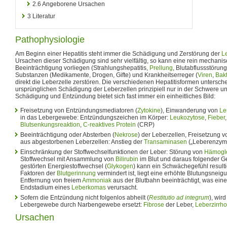
2.6
Angeborene Ursachen
3
Literatur
Pathophysiologie
Am Beginn einer Hepatitis steht immer die Schädigung und Zerstörung der
L
Ursachen dieser Schädigung sind sehr vielfältig, so kann eine rein mechani
Beeinträchtigung vorliegen (Strahlungshepatitis,
Prellung
, Blutabflussstörung
Substanzen (Medikamente, Drogen, Gifte) und Krankheitserreger (
Viren
,
Bak
direkt die Leberzelle zerstören. Die verschiedenen Hepatitisformen untersch
ursprünglichen Schädigung der Leberzellen prinzipiell nur in der Schwere un
Schädigung und Entzündung bietet sich fast immer ein einheitliches Bild:
Freisetzung von Entzündungsmediatoren (
Zytokine
), Einwanderung von
Le
in das Lebergewebe: Entzündungszeichen im Körper:
Leukozytose
,
Fieber
Blutsenkungsreaktion
,
C-reaktives Protein
(CRP)
Beeinträchtigung oder Absterben (
Nekrose
) der Leberzellen, Freisetzung
aus abgestorbenen Leberzellen: Anstieg der
Transaminasen
(„Leberenzym
Einschränkung der Stoffwechselfunktionen der Leber: Störung von
Hämogl
Stoffwechsel mit Ansammlung von
Bilirubin
im Blut und daraus folgender Ge
gestörten Energiestoffwechsel (
Glykogen
) kann ein Schwächegefühl result
Faktoren der
Blutgerinnung
vermindert ist, liegt eine erhöhte Blutungsneigun
Entfernung von freiem
Ammoniak
aus der Blutbahn beeinträchtigt, was ein
Endstadium eines
Leberkomas
verursacht.
Sofern die Entzündung nicht folgenlos abheilt (
Restitutio ad integrum
), wir
Lebergewebe durch Narbengewebe ersetzt:
Fibrose
der Leber,
Leberzirrh
Ursachen