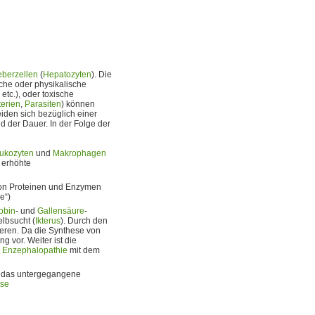
eberzellen
(
Hepatozyten
). Die
sche oder physikalische
 etc.), oder toxische
terien
,
Parasiten
) können
eiden sich bezüglich einer
d der Dauer. In der Folge der
ukozyten
und
Makrophagen
, erhöhte
 von Proteinen und Enzymen
e“)
obin
- und
Gallensäure
-
lbsucht (
Ikterus
). Durch den
ieren. Da die Synthese von
g vor. Weiter ist die
e
Enzephalopathie
mit dem
d das untergegangene
ose