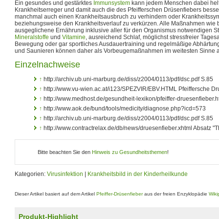
Ein gesundes und gestärktes
Immunsystem
kann jedem Menschen dabei helf
Krankheitserreger und damit auch die des Pfeifferschen Drüsenfiebers bess
manchmal auch einen Krankheitsausbruch zu verhindern oder Krankheitssy
beziehungsweise den Krankheitsverlauf zu verkürzen. Alle Maßnahmen wie 
ausgeglichene Ernährung inklusive aller für den Organismus notwendigen St
Mineralstoffe
und
Vitamine
, ausreichend Schlaf, möglichst stressfreier Tage
Bewegung oder gar sportliches Ausdauertraining und regelmäßige Abhärtun
und Saunieren können daher als Vorbeugemaßnahmen im weitesten Sinne 
Einzelnachweise
↑
http://archiv.ub.uni-marburg.de/diss/z2004/0113/pdf/dsc.pdf S.85
↑
http://www.vu-wien.ac.at/i123/SPEZVIR/EBV.HTML Pfeiffersche Dr
↑
http://www.medhost.de/gesundheit-lexikon/pfeiffer-druesenfieber.h
↑
http://www.aok.de/bund/tools/medicity/diagnose.php?icd=573
↑
http://archiv.ub.uni-marburg.de/diss/z2004/0113/pdf/dsc.pdf S.85
↑
http://www.contractrelax.de/db/news/druesenfieber.xhtml Absatz "
Bitte beachten Sie den
Hinweis zu Gesundheitsthemen
!
Kategorien:
Virusinfektion
|
Krankheitsbild in der Kinderheilkunde
Dieser Artikel basiert auf dem Artikel
Pfeiffer-Drüsenfieber
aus der freien Enzyklopädie
Wiki
Produkt-Highlight