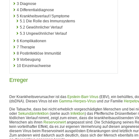
3
Diagnose
4
Differentialdiagnose
5
Krankheitsverlauf / Symptome
5.1
Die Rolle des Immunsystems
5.2
Gewöhnlicher Verlauf
5.3
Ungewöhnlicher Verlauf
6
Komplikationen
7
Therapie
8
Postinfektiöse Immunität
9
Vorbeugung
10
Einzelnachweise
Erreger
Der Krankheitsverursacher ist das
Epstein-Barr-Virus
(EBV), ein behülltes, d
(dsDNA). Dieses Virus ist ein
Gamma-Herpes-Virus
und zur Familie
Herpetov
Die Tatsache, dass bei nicht erheblich vorgeschädigten Menschen und bei nic
oder
Sekundärinfektion
(siehe auch
Infektion
) das Pfeiffersche Drüsenfieber 
tödlichen Verlauf nimmt, zeigt zum einen, dass die krankheitsauslösenden Vi
Menschen als ihren
Reservoirwirt
angepasst sind. Die Schädigung seines Reser
kein vorteilhafter Effekt, da es zur eigenen Vermehrung auf diesen angewies
diesem Virus beim Reservoirwirt ausgelösten Erkrankungen sind letztlich nur 
Zum anderen wird dadurch auch deutlich, dass sich der Mensch ebenfalls im 