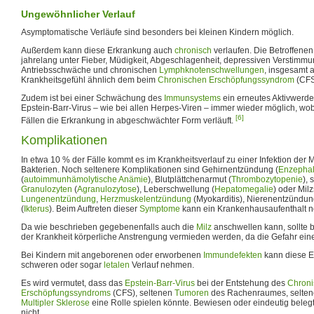
Ungewöhnlicher Verlauf
Asymptomatische Verläufe sind besonders bei kleinen Kindern möglich.
Außerdem kann diese Erkrankung auch
chronisch
verlaufen. Die Betroffene
jahrelang unter Fieber, Müdigkeit, Abgeschlagenheit, depressiven Verstimm
Antriebsschwäche und chronischen
Lymphknotenschwellungen
, insgesamt 
Krankheitsgefühl ähnlich dem beim
Chronischen Erschöpfungssyndrom
(CFS
Zudem ist bei einer Schwächung des
Immunsystems
ein erneutes Aktivwerde
Epstein-Barr-Virus – wie bei allen Herpes-Viren – immer wieder möglich, wob
[6]
Fällen die Erkrankung in abgeschwächter Form verläuft.
Komplikationen
In etwa 10 % der Fälle kommt es im Krankheitsverlauf zu einer Infektion der
Bakterien. Noch seltenere Komplikationen sind Gehirnentzündung (
Enzephali
(
autoimmunhämolytische Anämie
), Blutplättchenarmut (
Thrombozytopenie
),
Granulozyten
(
Agranulozytose
), Leberschwellung (
Hepatomegalie
) oder Mil
Lungenentzündung
,
Herzmuskelentzündung
(Myokarditis), Nierenentzündun
(
Ikterus
). Beim Auftreten dieser
Symptome
kann ein Krankenhausaufenthalt 
Da wie beschrieben gegebenenfalls auch die
Milz
anschwellen kann, sollte
der Krankheit körperliche Anstrengung vermieden werden, da die Gefahr ei
Bei Kindern mit angeborenen oder erworbenen
Immundefekten
kann diese E
schweren oder sogar
letalen
Verlauf nehmen.
Es wird vermutet, dass das
Epstein-Barr-Virus
bei der Entstehung des
Chron
Erschöpfungssyndroms
(CFS), seltenen
Tumoren
des Rachenraumes, selte
Multipler Sklerose
eine Rolle spielen könnte. Bewiesen oder eindeutig belegt 
nicht.