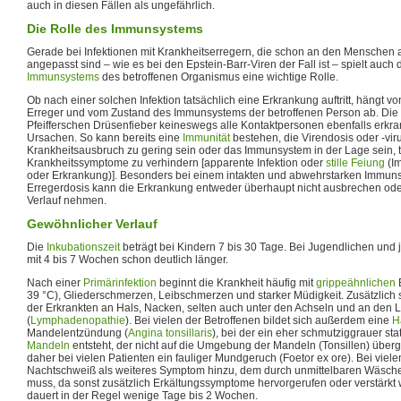
auch in diesen Fällen als ungefährlich.
Die Rolle des Immunsystems
Gerade bei Infektionen mit Krankheitserregern, die schon an den Menschen al
angepasst sind – wie es bei den Epstein-Barr-Viren der Fall ist – spielt auch
Immunsystems
des betroffenen Organismus eine wichtige Rolle.
Ob nach einer solchen Infektion tatsächlich eine Erkrankung auftritt, hängt 
Erreger und vom Zustand des Immunsystems der betroffenen Person ab. Die
Pfeifferschen Drüsenfieber keineswegs alle Kontaktpersonen ebenfalls erkr
Ursachen. So kann bereits eine
Immunität
bestehen, die Virendosis oder -viru
Krankheitsausbruch zu gering sein oder das Immunsystem in der Lage sein, tr
Krankheitssymptome zu verhindern [apparente Infektion oder
stille Feiung
(I
oder Erkrankung)]. Besonders bei einem intakten und abwehrstarken Immun
Erregerdosis kann die Erkrankung entweder überhaupt nicht ausbrechen od
Verlauf nehmen.
Gewöhnlicher Verlauf
Die
Inkubationszeit
beträgt bei Kindern 7 bis 30 Tage. Bei Jugendlichen und
mit 4 bis 7 Wochen schon deutlich länger.
Nach einer
Primärinfektion
beginnt die Krankheit häufig mit
grippeähnlichen
39 °C), Gliederschmerzen, Leibschmerzen und starker Müdigkeit. Zusätzlich
der Erkrankten an Hals, Nacken, selten auch unter den Achseln und an den L
(
Lymphadenopathie
). Bei vielen der Betroffenen bildet sich außerdem eine
H
Mandelentzündung (
Angina tonsillaris
), bei der ein eher schmutziggrauer sta
Mandeln
entsteht, der nicht auf die Umgebung der Mandeln (Tonsillen) übergrei
daher bei vielen Patienten ein fauliger Mundgeruch (Foetor ex ore). Bei viel
Nachtschweiß als weiteres Symptom hinzu, dem durch unmittelbaren Wäsc
muss, da sonst zusätzlich Erkältungssymptome hervorgerufen oder verstärkt
dauert in der Regel wenige Tage bis 2 Wochen.