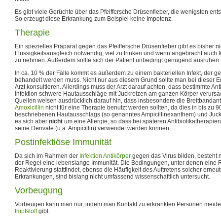
Es gibt viele Gerüchte über das Pfeiffersche Drüsenfieber, die wenigsten en
So erzeugt diese Erkrankung zum Beispiel keine Impotenz.
Therapie
Ein spezielles Präparat gegen das Pfeiffersche Drüsenfieber gibt es bisher ni
Flüssigkeitsausgleich notwendig, viel zu trinken und wenn angebracht auch
zu nehmen. Außerdem sollte sich der Patient unbedingt genügend ausruhen.
In ca. 10 % der Fälle kommt es außerdem zu einem bakteriellen Infekt, der g
behandelt werden muss. Nicht nur aus diesem Grund sollte man bei dieser 
Arzt konsultieren. Allerdings muss der Arzt darauf achten, dass bestimmte Ant
Infektion schwere Hautausschläge mit Juckreizen am ganzen Körper verurs
Quellen weisen ausdrücklich darauf hin, dass insbesondere die Breitbandant
Amoxicillin
nicht für eine Therapie benutzt werden sollten, da dies in bis zu 
beschriebenen Hautausschlags (so genanntes Ampicillinexanthem) und Juckre
es sich aber
nicht
um eine Allergie, so dass bei späteren Antibiotikatherapie
seine Derivate (u.a. Ampicillin) verwendet werden können.
Postinfektiöse Immunität
Da sich im Rahmen der
Infektion
Antikörper
gegen das Virus bilden, besteht n
der Regel eine lebenslange Immunität. Die Bedingungen, unter denen eine R
Reaktivierung stattfindet, ebenso die Häufigkeit des Auftretens solcher erne
Erkrankungen, sind bislang nicht umfassend wissenschaftlich untersucht.
Vorbeugung
Vorbeugen kann man nur, indem man Kontakt zu erkrankten Personen meidet,
Impfstoff
gibt.