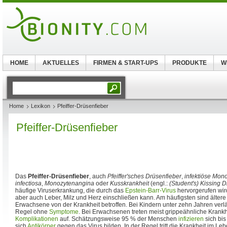
HOME
AKTUELLES
FIRMEN & START-UPS
PRODUKTE
W
Home
Lexikon
Pfeiffer-Drüsenfieber
Pfeiffer-Drüsenfieber
Das
Pfeiffer-Drüsenfieber
, auch
Pfeiffer'sches Drüsenfieber
,
infektiöse Mon
infectiosa
,
Monozytenangina
oder
Kusskrankheit
(engl.:
(Student's) Kissing 
häufige Viruserkrankung, die durch das
Epstein-Barr-Virus
hervorgerufen wir
aber auch Leber, Milz und Herz einschließen kann. Am häufigsten sind älter
Erwachsene von der Krankheit betroffen. Bei Kindern unter zehn Jahren verlä
Regel ohne
Symptome
. Bei Erwachsenen treten meist grippeähnliche Krank
Komplikationen
auf. Schätzungsweise 95 % der Menschen
infizieren
sich bis
sich
Antikörper
gegen das Virus bilden. In der Regel tritt die Krankheit im L