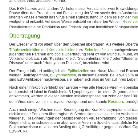
an dieses Virus anpassen konnte.
Das EBV hat wie auch andere Vertreter dieser Virusfamilie zwei Entwicklung
Phase dient der Produktion und Freisetzung der Viren sowie deren Ausbreitu
latenten Phase erreicht das Virus einen Ruhezustand, in dem es sich der
imm
weitgehend entzieht. Auf diese Weise entsteht im infizierten Wirt ein
Reservoi
Reaktivierung eine Produktion und Freisetzung von infektiösen Viruspartik
Übertragung
Der Erreger wird vor allem über den Speichel übertragen. Als weitere Übert
Tröpfcheninfektion
und
Kontaktinfektion
bzw.
Schmierinfektion
nachgewiese
jugendlichen Pärchen erfolgt die Übertragung sehr oft von Mund zu Mund, we
Volksmund oft auch als "Kusskrankheit", "Studentenkrankheit" oder "Studenten
Disease" oder auch "Honeymoon Disease", bezeichnet wird.
Der Erreger infiziert anfänglich die
Epithelzellen
von Nase, Mund und Rachen
weißen Blutkörperchen,
B-Lymphozyten
, in diesem Bereich. Bei etwa 95 % 
sind EBV-Antikörper nachweisbar, sie haben sich also im Verlauf ihres Lebens
Nach einer Infektion verbleibt der Erreger – wie alle Herpes-Viren – lebens
und persistiert latent in Gedächtnis-B-Lymphozyten. Um einer Gegenreaktio
entkommen, werden in dieser latenten Infektionsphase nur zehn der fast 100
dem Virus eine vom Immunsystem weitgehend unerkannte
Resistenz
ermögli
Auch noch einige Wochen nach Beendigung der Krankheitssymptome ist das 
nichtimmune Personen übertragbar. Außerdem kommt es nach der Ausheilun
wieder zu Reaktivierungen der persistierenden Viruserkrankung. Von diesen 
Regel nichts, er scheidet dann aber wieder Viren im Speichel aus. Solche R
Blut nachweisbar (u. a. durch Anstieg der IgG-Antikörper gegen das Virus-C
EBV-PCR).