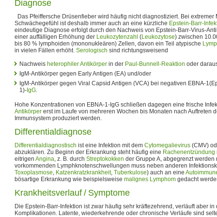
Diagnose
Das Pfeiffersche Drüsenfieber wird häufig nicht diagnostiziert. Bei extremer
Schwächegefühl ist deshalb immer auch an eine kürzliche
Epstein-Barr-Infek
eindeutige Diagnose erfolgt durch den Nachweis von Epstein-Barr-Virus-Ant
einer auffälligen Erhöhung der
Leukozytenzahl
(
Leukozytose
) zwischen 10.0
bis 80 % lymphoiden (mononukleären) Zellen, davon ein Teil atypische
Lymp
in vielen Fällen erhöht.
Serologisch
sind richtungsweisend
Nachweis
heterophiler Antikörper
in der
Paul-Bunnell-Reaktion
oder daraus
IgM-Antikörper gegen Early Antigen (EA) und/oder
IgM-Antikörper gegen Viral Capsid Antigen (VCA) bei negativen EBNA-1(Ep
1)-
IgG
.
Hohe Konzentrationen von EBNA-1-IgG schließen dagegen eine frische Infekt
Antikörper
erst im Laufe von mehreren Wochen bis Monaten nach Auftreten
Immunsystem produziert werden.
Differentialdiagnose
Differentialdiagnostisch
ist eine Infektion mit dem
Cytomegalievirus
(CMV) od
abzuklären. Zu Beginn der Erkrankung steht häufig eine
Rachenentzündung
eitrigen
Angina
, z. B. durch
Streptokokken
der Gruppe A, abgegrenzt werden 
vorkommenden Lymphknotenschwellungen muss neben anderen Infektionskra
Toxoplasmose
,
Katzenkratzkrankheit
,
Tuberkulose
) auch an eine
Autoimmun
bösartige Erkrankung wie beispielsweise
malignes Lymphom
gedacht werde
Krankheitsverlauf / Symptome
Die Epstein-Barr-Infektion ist zwar häufig sehr kräftezehrend, verläuft aber i
Komplikationen. Latente, wiederkehrende oder chronische Verläufe sind selten.