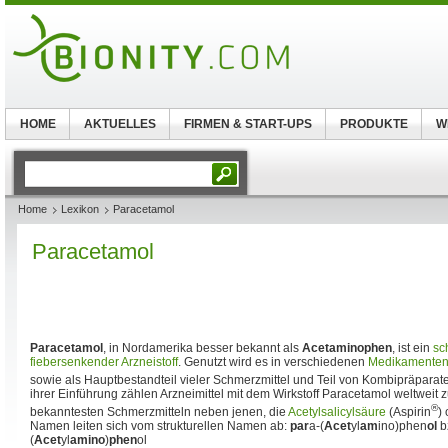
HOME
AKTUELLES
FIRMEN & START-UPS
PRODUKTE
W
Home
Lexikon
Paracetamol
Paracetamol
Paracetamol
, in Nordamerika besser bekannt als
Acetaminophen
, ist ein
sc
fiebersenkender
Arzneistoff
. Genutzt wird es in verschiedenen
Medikamente
sowie als Hauptbestandteil vieler Schmerzmittel und Teil von Kombipräparat
ihrer Einführung zählen Arzneimittel mit dem Wirkstoff Paracetamol weltweit 
®
bekanntesten Schmerzmitteln neben jenen, die
Acetylsalicylsäure
(Aspirin
)
Namen leiten sich vom strukturellen Namen ab:
par
a-(
Acet
yl
am
ino)phen
ol
b
(
Acet
yl
amino
)
phen
ol