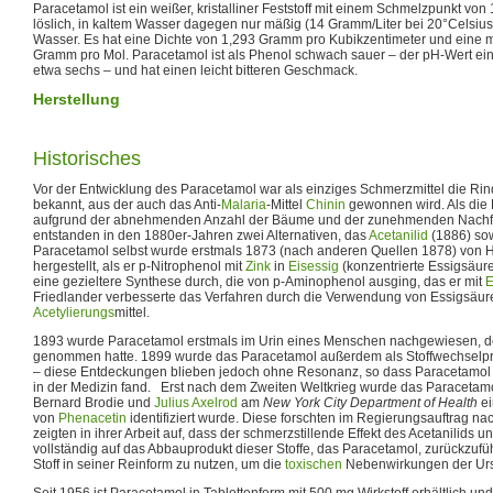
Paracetamol ist ein weißer, kristalliner Feststoff mit einem Schmelzpunkt von 
löslich, in kaltem Wasser dagegen nur mäßig (14 Gramm/Liter bei 20°Celsiu
Wasser. Es hat eine Dichte von 1,293 Gramm pro Kubikzentimeter und eine
Gramm pro Mol. Paracetamol ist als Phenol schwach sauer – der pH-Wert ein
etwa sechs – und hat einen leicht bitteren Geschmack.
Herstellung
Historisches
Vor der Entwicklung des Paracetamol war als einziges Schmerzmittel die Ri
bekannt, aus der auch das Anti-
Malaria
-Mittel
Chinin
gewonnen wird. Als die 
aufgrund der abnehmenden Anzahl der Bäume und der zunehmenden Nachfr
entstanden in den 1880er-Jahren zwei Alternativen, das
Acetanilid
(1886) so
Paracetamol selbst wurde erstmals 1873 (nach anderen Quellen 1878) von
hergestellt, als er p-Nitrophenol mit
Zink
in
Eisessig
(konzentrierte Essigsäure
eine gezieltere Synthese durch, die von p-Aminophenol ausging, das er mit
E
Friedlander verbesserte das Verfahren durch die Verwendung von Essigsäur
Acetylierungs
mittel.
1893 wurde Paracetamol erstmals im Urin eines Menschen nachgewiesen, 
genommen hatte. 1899 wurde das Paracetamol außerdem als Stoffwechselp
– diese Entdeckungen blieben jedoch ohne Resonanz, so dass Paracetamol
in der Medizin fand. Erst nach dem Zweiten Weltkrieg wurde das Paracetamo
Bernard Brodie und
Julius Axelrod
am
New York City Department of Health
ei
von
Phenacetin
identifiziert wurde. Diese forschten im Regierungsauftrag n
zeigten in ihrer Arbeit auf, dass der schmerzstillende Effekt des Acetanilids 
vollständig auf das Abbauprodukt dieser Stoffe, das Paracetamol, zurückzufüh
Stoff in seiner Reinform zu nutzen, um die
toxischen
Nebenwirkungen der Urs