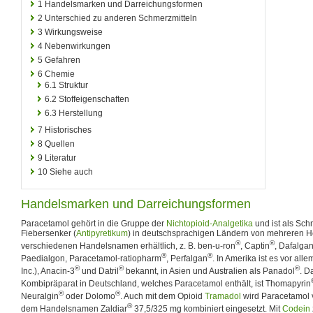
1
Handelsmarken und Darreichungsformen
2
Unterschied zu anderen Schmerzmitteln
3
Wirkungsweise
4
Nebenwirkungen
5
Gefahren
6
Chemie
6.1
Struktur
6.2
Stoffeigenschaften
6.3
Herstellung
7
Historisches
8
Quellen
9
Literatur
10
Siehe auch
Handelsmarken und Darreichungsformen
Paracetamol gehört in die Gruppe der
Nichtopioid-Analgetika
und ist als Schm
Fiebersenker (
Antipyretikum
) in deutschsprachigen Ländern von mehreren He
®
®
verschiedenen Handelsnamen erhältlich, z. B. ben-u-ron
, Captin
, Dafalga
®
®
Paedialgon, Paracetamol-ratiopharm
, Perfalgan
. In Amerika ist es vor alle
®
®
®
Inc.), Anacin-3
und Datril
bekannt, in Asien und Australien als Panadol
. D
Kombipräparat in Deutschland, welches Paracetamol enthält, ist Thomapyrin
®
®
Neuralgin
oder Dolomo
. Auch mit dem Opioid
Tramadol
wird Paracetamol v
®
dem Handelsnamen Zaldiar
37,5/325 mg kombiniert eingesetzt. Mit
Codein