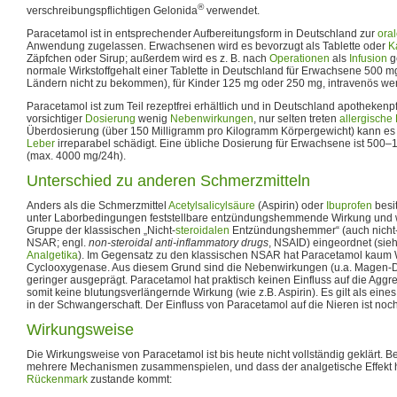
®
verschreibungspflichtigen Gelonida
verwendet.
Paracetamol ist in entsprechender Aufbereitungsform in Deutschland zur
ora
Anwendung zugelassen. Erwachsenen wird es bevorzugt als Tablette oder
K
Zäpfchen oder Sirup; außerdem wird es z. B. nach
Operationen
als
Infusion
g
normale Wirkstoffgehalt einer Tablette in Deutschland für Erwachsene 500 m
Ländern nicht zu bekommen), für Kinder 125 mg oder 250 mg, intravenös w
Paracetamol ist zum Teil rezeptfrei erhältlich und in Deutschland apothekenpfl
vorsichtiger
Dosierung
wenig
Nebenwirkungen
, nur selten treten
allergische
Überdosierung (über 150 Milligramm pro Kilogramm Körpergewicht) kann es t
Leber
irreparabel schädigt. Eine übliche Dosierung für Erwachsene ist 500–
(max. 4000 mg/24h).
Unterschied zu anderen Schmerzmitteln
Anders als die Schmerzmittel
Acetylsalicylsäure
(Aspirin) oder
Ibuprofen
besit
unter Laborbedingungen feststellbare entzündungshemmende Wirkung und wi
Gruppe der klassischen „Nicht-
steroidalen
Entzündungshemmer“ (auch nicht-s
NSAR; engl.
non-steroidal anti-inflammatory drugs
, NSAID) eingeordnet (si
Analgetika
). Im Gegensatz zu den klassischen NSAR hat Paracetamol kaum W
Cyclooxygenase. Aus diesem Grund sind die Nebenwirkungen (u.a. Magen-D
geringer ausgeprägt. Paracetamol hat praktisch keinen Einfluss auf die Aggr
somit keine blutungsverlängernde Wirkung (wie z.B. Aspirin). Es gilt als eine
in der Schwangerschaft. Der Einfluss von Paracetamol auf die Nieren ist noch
Wirkungsweise
Die Wirkungsweise von Paracetamol ist bis heute nicht vollständig geklärt. Be
mehrere Mechanismen zusammenspielen, und dass der analgetische Effekt 
Rückenmark
zustande kommt: