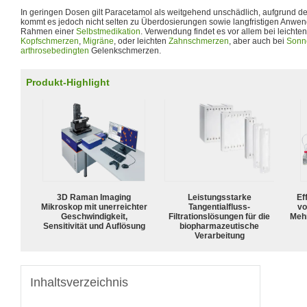
In geringen Dosen gilt Paracetamol als weitgehend unschädlich, aufgrund d
kommt es jedoch nicht selten zu Überdosierungen sowie langfristigen Anwe
Rahmen einer
Selbstmedikation
. Verwendung findet es vor allem bei leicht
Kopfschmerzen
,
Migräne
, oder leichten
Zahnschmerzen
, aber auch bei
Sonn
arthrosebedingten
Gelenkschmerzen.
Produkt-Highlight
3D Raman Imaging
Leistungsstarke
Ef
Mikroskop mit unerreichter
Tangentialfluss-
vo
Geschwindigkeit,
Filtrationslösungen für die
Meh
Sensitivität und Auflösung
biopharmazeutische
Verarbeitung
Inhaltsverzeichnis