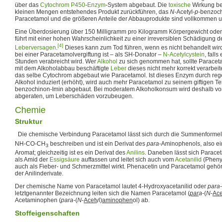
über das
Cytochrom P450
-
Enzym
-System abgebaut. Die
toxische
Wirkung bei
kleinen Mengen entstehendes Produkt zurückführen, das
N
-Acetyl-
p
-benzoch
Paracetamol und die größeren Anteile der Abbauprodukte sind vollkommen u
Eine Überdosierung über 150 Milligramm pro Kilogramm Körpergewicht ode
führt mit einer hohen Wahrscheinlichkeit zu einer irreversiblen Schädigung 
[4]
Leberversagen
.
Dieses kann zum Tod führen, wenn es nicht behandelt wir
bei einer Paracetamolvergiftung ist – als SH-Donator –
N-Acetylcystein
, fall
Stunden verabreicht wird. Wer
Alkohol
zu sich genommen hat, sollte Paracet
mit dem Alkoholabbau beschäftigte
Leber
dieses nicht mehr korrekt verarbeit
das selbe Cytochrom abgebaut wie Paracetamol. Ist dieses Enzym durch r
Alkohol induziert (erhöht), wird auch mehr Paracetamol zu seinem giftigen T
benzochinon-Imin abgebaut. Bei moderatem Alkoholkonsum wird deshalb v
abgeraten, um Leberschäden vorzubeugen.
Chemie
Struktur
Die chemische Verbindung Paracetamol lässt sich durch die Summenforme
NH-CO-CH
beschreiben und ist ein Derivat des
para
-Aminophenols, also e
3
Aromat; gleichzeitig ist es ein Derivat des
Anilins
. Daneben lässt sich Parace
als Amid der
Essigsäure
auffassen und leitet sich auch vom
Acetanilid
(Phenyl
auch als Fieber- und Schmerzmittel wirkt. Phenacetin und Paracetamol gehö
der Anilinderivate.
Der chemische Name von Paracetamol lautet 4-Hydroxyacetanilid oder
para
-
letztgenannter Bezeichnung leiten sich die Namen Paracetamol (
par
a
-(
N
-
Ace
Acetaminophen (
para-
(
N
-
Acet
yl)
aminophen
ol) ab.
Stoffeigenschaften