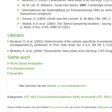
↑
Bertolini, A. (2006):
Paracetamol: New vistas of an old drug.
CNS D
↑
W. M. Lee, R. Williams :
Acute liver failure
,
1997
, Cambridge Unive
↑
Informationen der Nobelstiftung zur Preisverleihung 1982 an Joh
Samuelsson (englisch)
↑
Dunea, G. (1983):
Death over the counter.
In:
Br Med J
Bd. 286, S
↑
Wolnik, K.A.
et al.
(1984):
The Tylenol tampering incident – tracing
S. 466A–470A, 474A. PMID 6711821
Literatur
Boutaud, O.
et al.
(2002):
Determinants of the cellular specificity of acetami
prostaglandin H
synthases.
In:
Proc. Natl. Acad. Sci. U.S.A.
. Bd. 99, S. 7
2
Bertolini, A. et al. (2006):
Paracetamol: New vistas of an old drug.
CNS Drug
Siehe auch
Nicht-Opioid-Analgetika
Acetylsalicylsäure
Ibuprofen
Bitte beachten Sie den
Hinweis zu Gesundheitsthemen
!
Kategorien:
ATC-N02
|
Gesundheitsschädlicher Stoff
|
Arzneistoff
|
ATC-R05
|
Dieser Artikel basiert auf dem Artikel
Paracetamol
aus der freien Enzyklopädie
Wikipedia
un