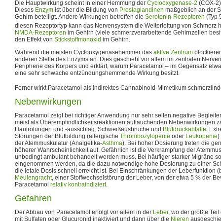
Die Hauptwirkung scheint in einer Hemmung der
Cyclooxygenase-2
(COX-2)
Dieses
Enzym
ist über die Bildung von
Prostaglandinen
maßgeblich an der S
Gehirn beteiligt. Andere Wirkungen betreffen die
Serotonin-Rezeptoren
(Typ 
diesen Rezeptortyp kann das Nervensystem die Weiterleitung von Schmerz
NMDA-Rezeptoren
im Gehirn (viele schmerzverarbeitende Gehirnzellen besi
den Effekt von
Stickstoffmonoxid
im Gehirn.
Während die meisten Cyclooxygenasehemmer das
aktive Zentrum
blockieren
anderen Stelle des Enzyms an. Dies geschieht vor allem im zentralen Nerven
Peripherie des Körpers und erklärt, warum Paracetamol – im Gegensatz etw
eine sehr schwache entzündungshemmende Wirkung besitzt.
Ferner wirkt Paracetamol als indirektes Cannabinoid-Mimetikum schmerzlin
Nebenwirkungen
Paracetamol zeigt bei richtiger Anwendung nur sehr selten negative Begleit
meist als Überempfindlichkeitsreaktionen auftauchenden Nebenwirkungen 
Hautrötungen und -ausschlag, Schweißausbrüche und
Blutdruckabfälle
. Ext
Störungen der Blutbildung (allergische
Thrombozytopenie
oder
Leukopenie
)
der Atemmuskulatur (Analgetika-
Asthma
). Bei hoher Dosierung treten die 
höherer Wahrscheinlichkeit auf. Gefährlich ist die Verkrampfung der Atemmusk
unbedingt ambulant behandelt werden muss. Bei häufiger starker Migräne sol
eingenommen werden, da die dazu notwendige hohe Dosierung zu einer Sch
die letale Dosis schnell erreicht ist. Bei Einschränkungen der Leberfunktion 
Meulengracht
, einer Stoffwechselstörung der Leber, von der etwa 5 % der Bev
Paracetamol
relativ kontraindiziert
.
Gefahren
Der Abbau von Paracetamol erfolgt vor allem in der
Leber
, wo der größte Tei
mit Sulfaten oder Glucuronid inaktiviert und dann über die
Nieren
ausgeschied