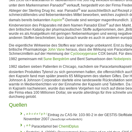
Seit 1956 ist Paracetamol in Tablettenform mit 500 mg Wirkstoff erhältlich un
®
unter dem Markennamen Panadol
verkauft, hergestellt von der Firma Frede
®
Ableger der Sterling Drug Inc. war. Panadol
war ausschließlich auf Rezept
schmerzstillendes und fiebersenkendes Mittel beworben, welches zugleich 
®
damals bereits bekannten
Aspirin
-Derivate sind weniger magenfreundlich. 
®
Kinderversion des Präparates mit dem Namen Panadol Elixir
auf den Markt
den britischen Katalog der pharmazeutischen Stoffe aufgenommen, den „
Bri
wurde es als Analgetikum mit geringen Nebenwirkungen und wenig negativ
anderen Stoffen beschrieben; kurz danach wurde es auch in anderen europäi
Die eigentliche Wirkweise des Stoffes war sehr lange unbekannt. Erst zu Be
britische Pharmakologe
John Vane
heraus, dass die Wirkung von Paracetamo
Schmerzmitteln auf der Hemmung der
Cyclooxygenase
COX beruht. Für dies
1982 gemeinsam mit
Sune Bergström
und Bent Samuelsson den
Nobelpreis 
1982 starben sieben Patienten in Chicago, nachdem sie Paracetamolkapseln 
dosierten Produktes Tylenol zu sich genommen hatten, die offensichtlich auc
den Kapseln fand man später jeweils 65 Milligramm des starken Giftes. Der H
Johnson & Johnson Corporation startete eine landesweite Rückrufaktion sei
warnte in Medienberichten vor der Einnahme der Kapseln und Tabletten. Da s
in Kapseln nachwiesen, wurde das weitere Vorgehen nur noch auf diese besch
die Firma etwa 100 Millionen Dollar, sie wurde allerdings für ihre schnelle 
durchweg gelobt.
Quellen
a
b
c
d
e
f
g
h
i
↑
Eintrag zu CAS-Nr. 103-90-2 in der GESTIS-Stoffda
November 2007
(JavaScript erforderlich)
a
b
↑
Paracetamol bei
ChemIDplus