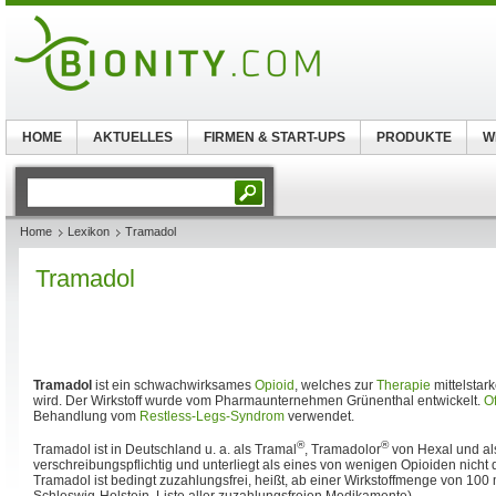
HOME
AKTUELLES
FIRMEN & START-UPS
PRODUKTE
W
Home
Lexikon
Tramadol
Tramadol
Tramadol
ist ein schwachwirksames
Opioid
, welches zur
Therapie
mittelstar
wird. Der Wirkstoff wurde vom Pharmaunternehmen Grünenthal entwickelt.
O
Behandlung vom
Restless-Legs-Syndrom
verwendet.
®
®
Tramadol ist in Deutschland u. a. als Tramal
, Tramadolor
von Hexal und al
verschreibungspflichtig und unterliegt als eines von wenigen Opioiden nich
Tramadol ist bedingt zuzahlungsfrei, heißt, ab einer Wirkstoffmenge von 10