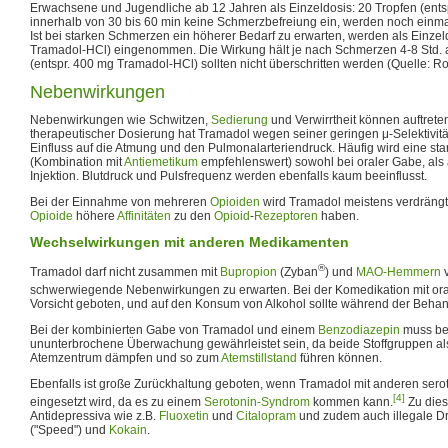
Erwachsene und Jugendliche ab 12 Jahren als Einzeldosis: 20 Tropfen (entsp
innerhalb von 30 bis 60 min keine Schmerzbefreiung ein, werden noch ein
Ist bei starken Schmerzen ein höherer Bedarf zu erwarten, werden als Einzeld
Tramadol-HCl) eingenommen. Die Wirkung hält je nach Schmerzen 4-8 Std. 
(entspr. 400 mg Tramadol-HCl) sollten nicht überschritten werden (Quelle: Rot
Nebenwirkungen
Nebenwirkungen wie Schwitzen,
Sedierung
und Verwirrtheit können auftreten
therapeutischer Dosierung hat Tramadol wegen seiner geringen μ-Selektivit
Einfluss auf die Atmung und den Pulmonalarteriendruck. Häufig wird eine st
(Kombination mit
Antiemetikum
empfehlenswert) sowohl bei oraler Gabe, als 
Injektion. Blutdruck und Pulsfrequenz werden ebenfalls kaum beeinflusst.
Bei der Einnahme von mehreren
Opioiden
wird Tramadol meistens verdrängt
Opioide
höhere
Affinitäten
zu den
Opioid
-
Rezeptoren
haben.
Wechselwirkungen mit anderen Medikamenten
®
Tramadol darf nicht zusammen mit
Bupropion
(Zyban
) und
MAO-Hemmern
v
schwerwiegende Nebenwirkungen zu erwarten. Bei der Komedikation mit ora
Vorsicht geboten, und auf den Konsum von Alkohol sollte während der Behan
Bei der kombinierten Gabe von Tramadol und einem
Benzodiazepin
muss bes
ununterbrochene Überwachung gewährleistet sein, da beide Stoffgruppen a
Atemzentrum dämpfen und so zum
Atemstillstand
führen können.
Ebenfalls ist große Zurückhaltung geboten, wenn Tramadol mit anderen se
[4]
eingesetzt wird, da es zu einem
Serotonin-Syndrom
kommen kann.
Zu dies
Antidepressiva wie z.B.
Fluoxetin
und
Citalopram
und zudem auch illegale D
("Speed") und
Kokain
.