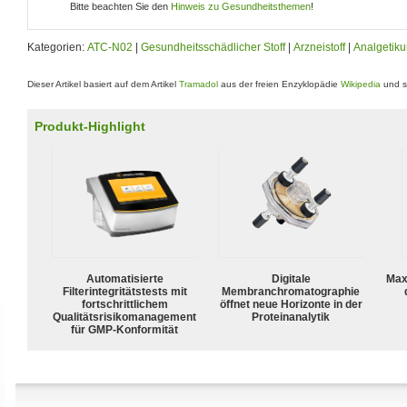
Bitte beachten Sie den
Hinweis zu Gesundheitsthemen
!
Kategorien:
ATC-N02
|
Gesundheitsschädlicher Stoff
|
Arzneistoff
|
Analgetik
Dieser Artikel basiert auf dem Artikel
Tramadol
aus der freien Enzyklopädie
Wikipedia
und s
Produkt-Highlight
Automatisierte
Digitale
Max
Filterintegritätstests mit
Membranchromatographie
fortschrittlichem
öffnet neue Horizonte in der
Qualitätsrisikomanagement
Proteinanalytik
für GMP-Konformität