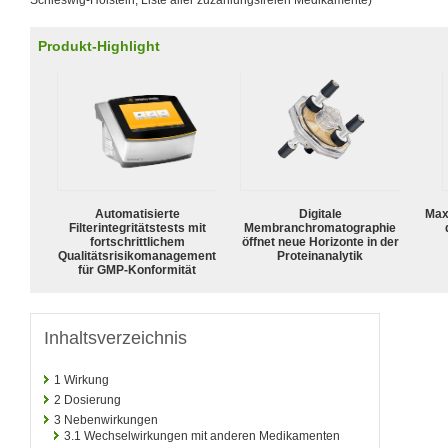
Schleswig-Holstein, Liste aller zuzahlungsfreien Medikamente)
Produkt-Highlight
Automatisierte
Digitale
Max
Filterintegritätstests mit
Membranchromatographie
fortschrittlichem
öffnet neue Horizonte in der
Qualitätsrisikomanagement
Proteinanalytik
für GMP-Konformität
Inhaltsverzeichnis
1
Wirkung
2
Dosierung
3
Nebenwirkungen
3.1
Wechselwirkungen mit anderen Medikamenten