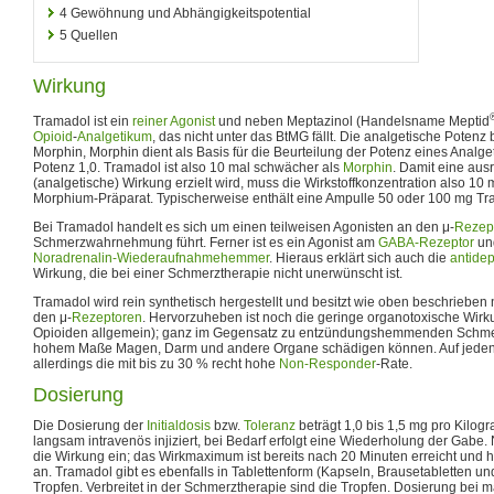
4
Gewöhnung und Abhängigkeitspotential
5
Quellen
Wirkung
Tramadol ist ein
reiner Agonist
und neben Meptazinol (Handelsname Meptid
Opioid
-
Analgetikum
, das nicht unter das BtMG fällt. Die analgetische Potenz
Morphin, Morphin dient als Basis für die Beurteilung der Potenz eines Analge
Potenz 1,0. Tramadol ist also 10 mal schwächer als
Morphin
. Damit eine aus
(analgetische) Wirkung erzielt wird, muss die Wirkstoffkonzentration also 10 
Morphium-Präparat. Typischerweise enthält eine Ampulle 50 oder 100 mg Tr
Bei Tramadol handelt es sich um einen teilweisen Agonisten an den μ-
Rezep
Schmerzwahrnehmung führt. Ferner ist es ein Agonist am
GABA-Rezeptor
un
Noradrenalin-Wiederaufnahmehemmer
. Hieraus erklärt sich auch die
antidep
Wirkung, die bei einer Schmerztherapie nicht unerwünscht ist.
Tramadol wird rein synthetisch hergestellt und besitzt wie oben beschrieben 
den μ-
Rezeptoren
. Hervorzuheben ist noch die geringe organotoxische Wir
Opioiden allgemein); ganz im Gegensatz zu entzündungshemmenden Schme
hohem Maße Magen, Darm und andere Organe schädigen können. Auf jeden F
allerdings die mit bis zu 30 % recht hohe
Non-Responder
-Rate.
Dosierung
Die Dosierung der
Initialdosis
bzw.
Toleranz
beträgt 1,0 bis 1,5 mg pro Kilog
langsam intravenös injiziert, bei Bedarf erfolgt eine Wiederholung der Gabe. 
die Wirkung ein; das Wirkmaximum ist bereits nach 20 Minuten erreicht und hä
an. Tramadol gibt es ebenfalls in Tablettenform (Kapseln, Brausetabletten u
Tropfen. Verbreitet in der Schmerztherapie sind die Tropfen. Dosierung bei