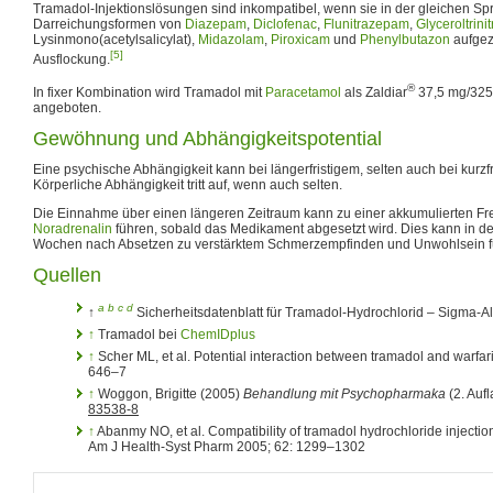
Tramadol-Injektionslösungen sind inkompatibel, wenn sie in der gleichen Spr
Darreichungsformen von
Diazepam
,
Diclofenac
,
Flunitrazepam
,
Glyceroltrinit
Lysinmono(acetylsalicylat),
Midazolam
,
Piroxicam
und
Phenylbutazon
aufgez
[5]
Ausflockung.
®
In fixer Kombination wird Tramadol mit
Paracetamol
als Zaldiar
37,5 mg/325
angeboten.
Gewöhnung und Abhängigkeitspotential
Eine psychische Abhängigkeit kann bei längerfristigem, selten auch bei kurzf
Körperliche Abhängigkeit tritt auf, wenn auch selten.
Die Einnahme über einen längeren Zeitraum kann zu einer akkumulierten F
Noradrenalin
führen, sobald das Medikament abgesetzt wird. Dies kann in den
Wochen nach Absetzen zu verstärktem Schmerzempfinden und Unwohlsein f
Quellen
a
b
c
d
↑
Sicherheitsdatenblatt für Tramadol-Hydrochlorid – Sigma-A
↑
Tramadol bei
ChemIDplus
↑
Scher ML, et al. Potential interaction between tramadol and warfa
646–7
↑
Woggon, Brigitte (2005)
Behandlung mit Psychopharmaka
(2. Auf
83538-8
↑
Abanmy NO, et al. Compatibility of tramadol hydrochloride injectio
Am J Health-Syst Pharm 2005; 62: 1299–1302