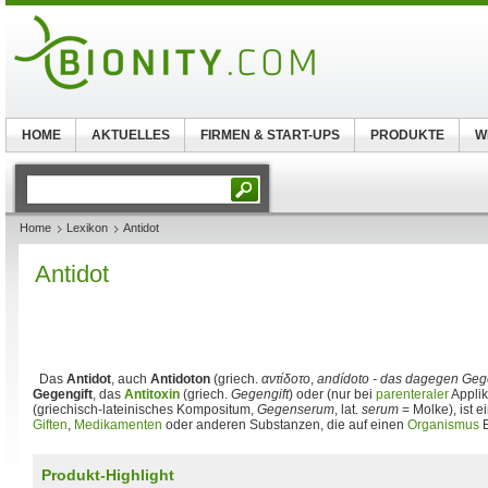
HOME
AKTUELLES
FIRMEN & START-UPS
PRODUKTE
W
Home
Lexikon
Antidot
Antidot
Das
Antidot
, auch
Antidoton
(griech.
αντίδοτο
,
andídoto - das dagegen Ge
Gegengift
, das
Antitoxin
(griech.
Gegengift
) oder (nur bei
parenteraler
Applik
(griechisch-lateinisches Kompositum,
Gegenserum
, lat.
serum
= Molke), ist e
Giften
,
Medikamenten
oder anderen Substanzen, die auf einen
Organismus
E
Produkt-Highlight