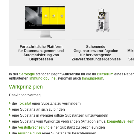
Fortschrittliche Plattform
Schonende
für Datenmanagement und
Gegenstromzentrifugation
Mik
Automatisierung von
für hervorragende
Bioprozessen
Zellverarbeitungsergebnisse
Sen
In der
Serologie
steht der Begriff
Antiserum
für die im
Blutserum
eines Patien
enthaltenen
Immunglobuline
, synonym auch
Immunserum
.
Wirkprinzipien
Das Antidot vermag
die
Toxizität
einer Substanz zu vermindern
eine Substanz an sich zu binden
eine Substanz in weniger giftige Substanzen umzuwandeln
eine Substanz vom Wirkort zu verdrängen (Antagonismus,
kompetitive He
die
Verstoffwechselung
einer Substanz zu beschleunigen
die
Ausscheidung
einer Substanz zu beschleunigen