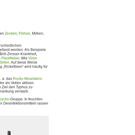
len
Zecken
,
Flöhen
, Milben,
rschiedlichen
fasst werden. Als Beispiele
rill-Zinsser-Krankheit,
Fleckfieber
. Wie
Viren
Zellen
. Auf diese Weise
 „Rickettsien“ wird häufig für
. a. das
Rocky-Mountains-
er als Vektor aktiven
m Ziel den Typhus zu
rkrankung verstarb.
cyclin
-Gruppe. In feuchten
n Desinfektionsmitteln lassen