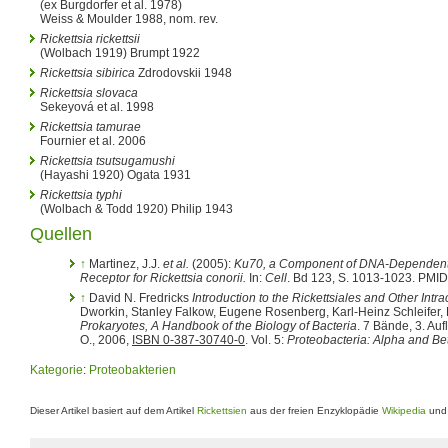
(ex Burgdorfer et al. 1978)
Weiss & Moulder 1988, nom. rev.
Rickettsia rickettsii
(Wolbach 1919) Brumpt 1922
Rickettsia sibirica
Zdrodovskii 1948
Rickettsia slovaca
Sekeyová et al. 1998
Rickettsia tamurae
Fournier et al. 2006
Rickettsia tsutsugamushi
(Hayashi 1920) Ogata 1931
Rickettsia typhi
(Wolbach & Todd 1920) Philip 1943
Quellen
↑
Martinez, J.J.
et al.
(2005):
Ku70, a Component of DNA-Dependent 
Receptor for Rickettsia conorii.
In:
Cell
. Bd 123, S. 1013-1023. PMI
↑
David N. Fredricks
Introduction to the Rickettsiales and Other Intr
Dworkin, Stanley Falkow, Eugene Rosenberg, Karl-Heinz Schleifer, 
Prokaryotes, A Handbook of the Biology of Bacteria
. 7 Bände, 3. Auf
O., 2006,
ISBN 0-387-30740-0
. Vol. 5:
Proteobacteria: Alpha and B
Kategorie
:
Proteobakterien
Dieser Artikel basiert auf dem Artikel
Rickettsien
aus der freien Enzyklopädie
Wikipedia
und 