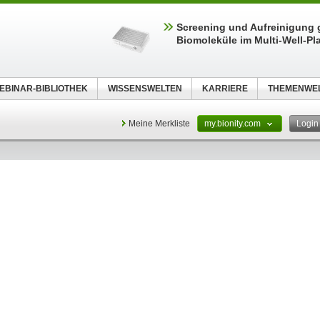
Screening und Aufreinigung 
Biomoleküle im Multi-Well-Pl
EBINAR-BIBLIOTHEK
WISSENSWELTEN
KARRIERE
THEMENWE
Meine Merkliste
my.bionity.com
Logi