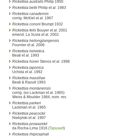
Rickettsia australis
Philip 1950
Rickettsia bellii
Philip et al. 1983
Rickettsia canadensis
corrig. McKiel et al. 1967
Rickettsia conorii
Brumpt 1932
Rickettsia felis
Bouyer et al. 2001
emend. La Scola et al. 2002.
Rickettsia heilongjiangensis
Fournier et al. 2006
Rickettsia helvetica
Beati et al. 1993
Rickettsia honei
Stenos et al. 1998
Rickettsia japonica
Uchida et al. 1992
Rickettsia massiliae
Beati & Raoult 1993
Rickettsia montanensis
corrig. (ex Lackman et al. 1965)
Weiss & Moulder 1984, nom. rev.
Rickettsia parkeri
Lackman et al. 1965
Rickettsia peacockii
Niebylski et al. 1997
Rickettsia prowazekii
da Rocha-Lima 1916 (
Typusart
)
Rickettsia rhipicephali