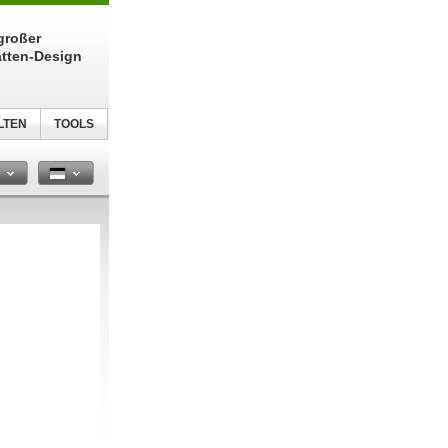
großer
atten-Design
LTEN
TOOLS
n