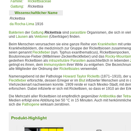
Familie
:
Rickettsiaceae
Gattung
:
Rickettsia
Wissenschaftlicher Name
Rickettsia
da Rocha-Lima
1916
Bakterien
der
Gattung
Rickettsia
sind
parasitäre
Organismen, die sich in vie
und
Läusen
als
Vektoren
(Überträger) finden.
Beim Menschen verursachen sie eine ganze Reihe von
Krankheiten
mit unte
Krankheitsbildern, die medizinisch zur Gruppe der Rickettsiosen zusammenge
seien genannt
Fleckfieber
(syn. Typhus exanthematicus), Rickettsienpocken, B
Boutonneuse-Fieber (Mittelmeer-Zeckenfleckfieber) und das
Rocky-Mountain-
gedeihen Rickettsien als
intrazelluläre
Parasiten
ausschließlich in lebenden
gelingt es ihnen, dem
Immunsystem
ihrer Wirte zu entgehen. Die Bezeichnung
alle Mitglieder der Ordnung der
Rickettsiales
verwendet.
Namensgebend ist der Pathologe
Howard Taylor Ricketts
(1871–1910), der u
Fleckfieber
erforschte, dessen Erreger er im
Blut
infizierter Menschen und in d
Viehzeckenart nachweisen konnte. 1909 reiste er nach Mexiko-Stadt, mit de
erforschen. Dabei infizierte er sich mit Rickettsien, so dass er 1910 an der E
Die Mehrzahl aller Rickettsien ist empfindlich gegenüber
Antibiotika
der
Tetra
Medien erfolgt eine Abtötung bei 50 °C in 15 Minuten. Auch mit herkömmliche
sich die
Pathogene
wirksam zerstören.
Produkt-Highlight