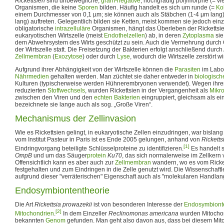
Rickettsien
sind unbewegliche,
gram-negative
, hochgradig polymorphe (= vi
Organismen, die keine
Sporen
bilden. Häufig handelt es sich um runde (=
Ko
einem Durchmesser von 0,1 µm; sie können auch als Stäbchen (1-4 μm lang)
lang) auftreten. Gelegentlich bilden sie Ketten, meist kommen sie jedoch einz
obligatorische
intrazelluläre
Organismen, hängt das Überleben der Rickettsien
eukaryotischen Wirtszelle (meist
Endothelzellen
) ab, in deren
Zytoplasma
sie
dem Abwehrsystem des Wirts geschützt zu sein. Auch die Vermehrung durch Q
der Wirtszelle statt. Die Freisetzung der Bakterien erfolgt anschließend dur
Zellmembran
(
Exozytose
) oder durch
Lyse
, wodurch die Wirtszelle zerstört wi
Aufgrund ihrer Abhängigkeit von der Wirtszelle können die
Parasiten
im Labor
Nährmedien
gehalten werden. Man züchtet sie daher entweder in
biologisc
Kulturen (typischerweise werden Hühnerembryonen verwendet). Wegen ihrer
reduzierten
Stoffwechsels
, wurden Rickettsien in der Vergangenheit als
Mikr
zwischen den Viren und den
echten Bakterien
eingruppiert, gleichsam als e
bezeichnete sie lange auch als sog. „Große Viren“.
Mechanismus der Zellinvasion
Wie es Rickettsien gelingt, in eukaryotische Zellen einzudringen, war bislang
vom Institut Pasteur in Paris ist es Ende 2005 gelungen, anhand von
Ricketts
[1]
Eindringvorgang beteiligte Schlüsselproteine zu identifizieren.
Es handelt s
OmpB
und um das Säuger
protein
Ku70
, das sich normalerweise im Zellkern 
Offensichtlich kann es aber auch zur
Zellmembran
wandern, wo es vom Ricke
festgehalten und zum Eindringen in die Zelle genutzt wird. Die Wissenschaft
aufgrund dieser "verräterischen" Eigenschaft auch als "molekularen Handlang
Endosymbiontentheorie
Die Art
Rickettsia prowazekii
ist von besonderen Interesse der
Endosymbiont
[2]
Mitochondrien
.
In dem Einzeller
Reclinomonas americana
wurden Mitochon
bekannten
Genom
gefunden. Man geht also davon aus, dass bei diesem Mi