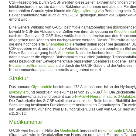
CSF-Rezeptoren. Durch G-CSF werden diese Zellen aktiviert und finden ch
Infektionsherden, wo sie dann die Bakterien aufnehmen und abtöten. Für die
neutrophilen Granulozyten könnte die
Glykosylierung
von Bedeutung sein. D
Bakterienabtötung wird auch durch G-CSF gesteigert, indem die Superoxid-P
erhöht wird.
Eine weitere Wirkung von G-CSF betrifft die hämatopoetischen (blutbildenden)
bewirkt G-CSF die Ablösung der Zellen von ihrer Umgebung im
Knochenmar
nach der Gabe von G-CSF diese Vorläuferzellen teilweise aus dem Knochenm
abgegeben und können hier nachgewiesen werden. Dieser Effekt wird ausgen
die eine hochdosierte
Chemotherapie
erhalten sollen (oder bei gesunden B
CSF gegeben wird, und dann die Vorläuferzellen aus dem peripheren Blut 
Dieser Sammelvorgang heißt
Apherese
. Nach der hochdosierten
Chemother
dann entweder die eigenen Blutstammzellen zurück (autologe Transplantatio
eines bezüglich der Gewebemerkmale passenden Spenders (allogene Transpl
Blutstammzelltransplantation
, die durch die G-CSF-Gabe und die Apherese m
Knochenmarktransplantation bereits weitgehend ersetzt.
Struktur
Das humane
Glykoprotein
besteht aus 178 Aminosäuren, ist an der Hydroxy
[1]
[2]
glykosyliert
und besitzt ein Molekülmasse von 19,6 kDa.
Die Zuckerkette
Gesamtgewichts aus und besteht aus
α-N-Acetyl-Neuraminsäure
,
β-Galaktos
Die Zuckerkette des G-CSF spielt eine wesentliche Rolle bei der Stabilität de
Stimulierung bestimmter Funktionen der neutrophilen Granulozyten. Ein wei
der Sekundärstruktur sind zwei Disulfidbrücken. Das Gen von G-CSF liegt 
q11.2-q12.
Medikamente
G-CSF wird heute mit Hilfe der
Gentechnik
hergestellt (
rekombinante DNA
).
(Granocyte) wird in Ovarialzellen von Hamstern produziert, Filgrastim (Neu