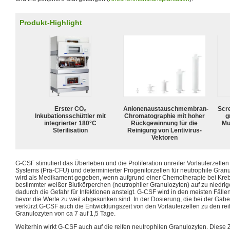
Produkt-Highlight
Erster CO₂
Anionenaustauschmembran-
Scr
Inkubationsschüttler mit
Chromatographie mit hoher
g
integrierter 180°C
Rückgewinnung für die
Mu
Sterilisation
Reinigung von Lentivirus-
Vektoren
G-CSF stimuliert das Überleben und die Proliferation unreifer Vorläuferzell
Systems (Prä-CFU) und determinierter Progenitorzellen für neutrophile Gra
wird als Medikament gegeben, wenn aufgrund einer Chemotherapie bei Kre
bestimmter weißer Blutkörperchen (neutrophiler Granulozyten) auf zu niedri
dadurch die Gefahr für Infektionen ansteigt. G-CSF wird in den meisten Fäll
bevor die Werte zu weit abgesunken sind. In der Dosierung, die bei der Gabe
verkürzt G-CSF auch die Entwicklungszeit von den Vorläuferzellen zu den rei
Granulozyten von ca 7 auf 1,5 Tage.
Weiterhin wirkt G-CSF auch auf die reifen neutrophilen Granulozyten. Diese Z