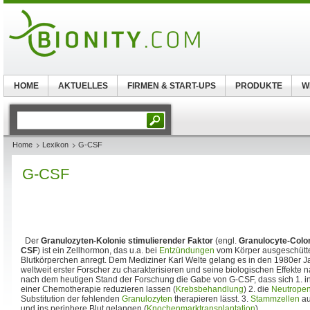
HOME
AKTUELLES
FIRMEN & START-UPS
PRODUKTE
W
Home
Lexikon
G-CSF
G-CSF
Der
Granulozyten-Kolonie stimulierender Faktor
(engl.
Granulocyte-Colon
CSF
) ist ein Zellhormon, das u.a. bei
Entzündungen
vom Körper ausgeschütte
Blutkörperchen anregt. Dem Mediziner Karl Welte gelang es in den 1980er J
weltweit erster Forscher zu charakterisieren und seine biologischen Effekte
nach dem heutigen Stand der Forschung die Gabe von G-CSF, dass sich 1. 
einer Chemotherapie reduzieren lassen (
Krebsbehandlung
) 2. die
Neutropen
Substitution der fehlenden
Granulozyten
therapieren lässt. 3.
Stammzellen
a
und ins periphere Blut gelangen (
Knochenmarktransplantation
).