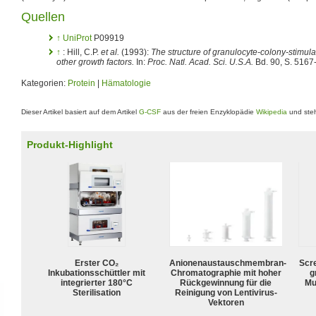
Quellen
↑
UniProt
P09919
↑
: Hill, C.P.
et al.
(1993):
The structure of granulocyte-colony-stimulat
other growth factors.
In:
Proc. Natl. Acad. Sci. U.S.A.
Bd. 90, S. 516
Kategorien:
Protein
|
Hämatologie
Dieser Artikel basiert auf dem Artikel
G-CSF
aus der freien Enzyklopädie
Wikipedia
und steh
Produkt-Highlight
Erster CO₂
Anionenaustauschmembran-
Scr
Inkubationsschüttler mit
Chromatographie mit hoher
g
integrierter 180°C
Rückgewinnung für die
Mu
Sterilisation
Reinigung von Lentivirus-
Vektoren