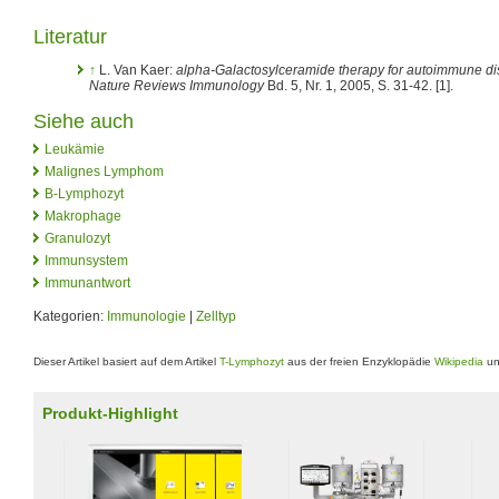
Literatur
↑
L. Van Kaer:
alpha-Galactosylceramide therapy for autoimmune di
Nature Reviews Immunology
Bd. 5, Nr. 1, 2005, S. 31-42. [1].
Siehe auch
Leukämie
Malignes Lymphom
B-Lymphozyt
Makrophage
Granulozyt
Immunsystem
Immunantwort
Kategorien:
Immunologie
|
Zelltyp
Dieser Artikel basiert auf dem Artikel
T-Lymphozyt
aus der freien Enzyklopädie
Wikipedia
un
Produkt-Highlight