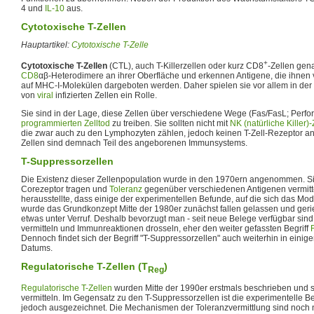
4 und
IL-10
aus.
Cytotoxische T-Zellen
Hauptartikel:
Cytotoxische T-Zelle
+
Cytotoxische T-Zellen
(CTL), auch T-Killerzellen oder kurz CD8
-Zellen gen
CD8
αβ-Heterodimere an ihrer Oberfläche und erkennen Antigene, die ihnen v
auf MHC-I-Molekülen dargeboten werden. Daher spielen sie vor allem in de
von
viral
infizierten Zellen ein Rolle.
Sie sind in der Lage, diese Zellen über verschiedene Wege (Fas/FasL; Perfo
programmierten Zelltod
zu treiben. Sie sollten nicht mit
NK (natürliche Killer)-
die zwar auch zu den Lymphozyten zählen, jedoch keinen T-Zell-Rezeptor an 
Zellen sind demnach Teil des angeborenen Immunsystems.
T-Suppressorzellen
Die Existenz dieser Zellenpopulation wurde in den 1970ern angenommen. Si
Corezeptor tragen und
Toleranz
gegenüber verschiedenen Antigenen vermit
herausstellte, dass einige der experimentellen Befunde, auf die sich das Model
wurde das Grundkonzept Mitte der 1980er zunächst fallen gelassen und gerie
etwas unter Verruf. Deshalb bevorzugt man - seit neue Belege verfügbar sind -
vermitteln und Immunreaktionen drosseln, eher den weiter gefassten Begriff
Dennoch findet sich der Begriff "T-Suppressorzellen" auch weiterhin in ein
Datums.
Regulatorische T-Zellen (T
)
Reg
Regulatorische T-Zellen
wurden Mitte der 1990er erstmals beschrieben und s
vermitteln. Im Gegensatz zu den T-Suppressorzellen ist die experimentelle Be
jedoch ausgezeichnet. Die Mechanismen der Toleranzvermittlung sind noch ni