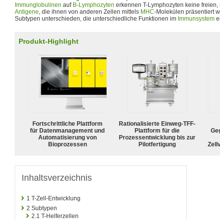
Immunglobulinen
auf
B-Lymphozyten
erkennen T-Lymphozyten keine freien,
Antigene
, die ihnen von anderen Zellen mittels
MHC
-Molekülen präsentiert 
Subtypen unterschieden, die unterschiedliche Funktionen im
Immunsystem
e
Produkt-Highlight
Fortschrittliche Plattform
Rationalisierte Einweg-TFF-
für Datenmanagement und
Plattform für die
Geg
Automatisierung von
Prozessentwicklung bis zur
Bioprozessen
Pilotfertigung
Zell
Inhaltsverzeichnis
1
T-Zell-Entwicklung
2
Subtypen
2.1
T-Helferzellen