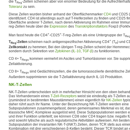
die T
-Zellen scheinen aber von enormer Bedeutung für die Aufrechterhal
Reg
Toleranz
zu sein.
Diese Zellen wurden bisher anhand der Oberflächenmarker
CD4
und CD25 (
identifiziert. CD4 ist allerdings auch auf T-Helferzellen zu finden und CD25 fi
Oberfläche anderer T-Zellen, nach deren Aktivierung im Rahmen einer Immu
reg-Zellen heute über die
Expression
des
Transkriptionsfaktors
Foxp3 (Forkhea
+
+
Man fasst heute die CD4
-CD25
-T-reg-Zellen als eine Untergruppe der T
Re
+
T
-Zellen
scheinen nach antigenspezifischer Aktivierung CD4
(T
) und C
Reg
H
Zellkontakt
zu hemmen; Bei den übrigen T-reg-Zellen scheint der Hemmmec
sondern durch Sekretion von
Zytokinen
(
IL-10
,
TGF-β
) zu funktionieren.
CD 4+ T
kommen vermehrt im Ascites und Tumorläsionen vor. Sie supprim
Regs
Zellaktivierung.
CD 8+ T
sind Gedächtniszellen, die die tumorassoziierte dendritische Zel
Regs
Außerdem supprimieren sie die T-Zellaktivierung durch IL-10 Produktion.
NK-T-Zellen
NK-T-Zellen unterscheiden sich in mehrfacher Hinsicht von den oben behande
Das Vorhandensein eines
T-Zell-Rezeptors
weist sie eindeutig als T-Zellen a
(zumindest in bestimmten Mausstämmen) einen eigentlich für
NK-Zellen
typi
daher rührt auch ihr Name. Unter der Bezeichnung NK-T-Zellen werden eine 
Subpopulationen zusammengefasst, deren gemeinsames Merkmal es ist, dass 
klassische MHC-Komplexe ausgelöst wird. Diese Subpopulationen werden 
und ihrer Funktion unterteilt; sie können CD8 oder CD4 tragen bzw. negativ f
und sowohl lytische als auch regulatorische Aktivitäten aufweisen. Am besten c
Subpopulation der invarianten NK-T-(iNKT) Zellen, deren TCR stets aus einer 
Kombination mit drei verschiedenen β-Ketten besteht. Dieser TCR bindet an