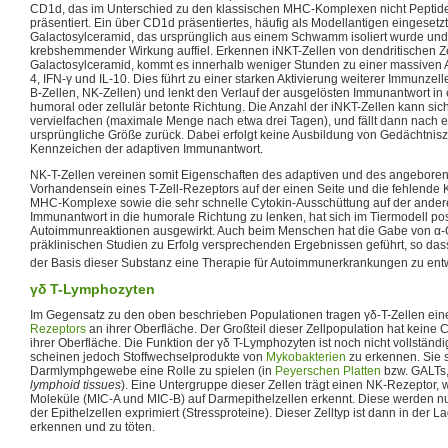
CD1d, das im Unterschied zu den klassischen MHC-Komplexen nicht Peptide
präsentiert. Ein über CD1d präsentiertes, häufig als Modellantigen eingesetzte
Galactosylceramid, das ursprünglich aus einem Schwamm isoliert wurde und
krebshemmender Wirkung auffiel. Erkennen iNKT-Zellen von dendritischen Ze
Galactosylceramid, kommt es innerhalb weniger Stunden zu einer massiven A
4, IFN-γ und IL-10. Dies führt zu einer starken Aktivierung weiterer Immunzell
B-Zellen, NK-Zellen) und lenkt den Verlauf der ausgelösten Immunantwort in
humoral oder zellulär betonte Richtung. Die Anzahl der iNKT-Zellen kann sic
vervielfachen (maximale Menge nach etwa drei Tagen), und fällt dann nach e
ursprüngliche Größe zurück. Dabei erfolgt keine Ausbildung von Gedächtnisz
Kennzeichen der adaptiven Immunantwort.
NK-T-Zellen vereinen somit Eigenschaften des adaptiven und des angebor
Vorhandensein eines T-Zell-Rezeptors auf der einen Seite und die fehlende K
MHC-Komplexe sowie die sehr schnelle Cytokin-Ausschüttung auf der anderen
Immunantwort in die humorale Richtung zu lenken, hat sich im Tiermodell posi
Autoimmunreaktionen ausgewirkt. Auch beim Menschen hat die Gabe von α-G
präklinischen Studien zu Erfolg versprechenden Ergebnissen geführt, so dass
der Basis dieser Substanz eine Therapie für Autoimmunerkrankungen zu ent
γδ T-Lymphozyten
Im Gegensatz zu den oben beschrieben Populationen tragen γδ-T-Zellen ein
Rezeptors
an ihrer Oberfläche. Der Großteil dieser Zellpopulation hat kein
ihrer Oberfläche. Die Funktion der γδ T-Lymphozyten ist noch nicht vollständi
scheinen jedoch Stoffwechselprodukte von
Mykobakterien
zu erkennen. Sie 
Darmlymphgewebe eine Rolle zu spielen (in
Peyerschen Platten
bzw. GALTs,
lymphoid tissues
). Eine Untergruppe dieser Zellen trägt einen NK-Rezeptor
Moleküle (MIC-A und MIC-B) auf Darmepithelzellen erkennt. Diese werden nu
der Epithelzellen exprimiert (Stressproteine). Dieser Zelltyp ist dann in der L
erkennen und zu töten.