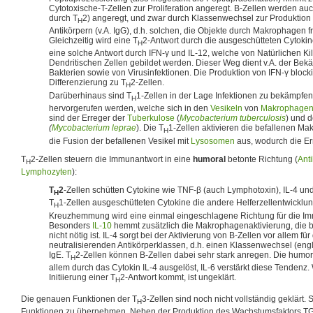
Cytotoxische-T-Zellen zur Proliferation angeregt. B-Zellen werden auch
durch T
2) angeregt, und zwar durch Klassenwechsel zur Produktion
H
Antikörpern (v.A. IgG), d.h. solchen, die Objekte durch Makrophagen 
Gleichzeitig wird eine T
2-Antwort durch die ausgeschütteten Cytokine
H
eine solche Antwort durch IFN-γ und IL-12, welche von Natürlichen Ki
Dendritischen Zellen gebildet werden. Dieser Weg dient v.A. der Bekä
Bakterien sowie von Virusinfektionen. Die Produktion von IFN-γ blockie
Differenzierung zu T
2-Zellen.
H
Darüberhinaus sind T
1-Zellen in der Lage Infektionen zu bekämpfen
H
hervorgerufen werden, welche sich in den
Vesikeln
von
Makrophage
sind der Erreger der
Tuberkulose
(
Mycobacterium tuberculosis
) und 
(
Mycobacterium leprae
). Die T
1-Zellen aktivieren die befallenen M
H
die Fusion der befallenen Vesikel mit
Lysosomen
aus, wodurch die Er
T
2-Zellen steuern die Immunantwort in eine
humoral
betonte Richtung (
Ant
H
Lymphozyten
):
T
2
-Zellen schütten Cytokine wie TNF-β (auch Lymphotoxin), IL-4 un
H
T
1-Zellen ausgeschütteten Cytokine die andere Helferzellentwickl
H
Kreuzhemmung wird eine einmal eingeschlagene Richtung für die Im
Besonders
IL-10
hemmt zusätzlich die Makrophagenaktivierung, die b
nicht nötig ist. IL-4 sorgt bei der Aktivierung von B-Zellen vor allem fü
neutralisierenden Antikörperklassen, d.h. einen Klassenwechsel (eng
IgE. T
2-Zellen können B-Zellen dabei sehr stark anregen. Die humo
H
allem durch das Cytokin IL-4 ausgelöst, IL-6 verstärkt diese Tendenz.
Initiierung einer T
2-Antwort kommt, ist ungeklärt.
H
Die genauen Funktionen der T
3-Zellen sind noch nicht vollständig geklärt.
H
Funktionen zu übernehmen. Neben der Produktion des Wachstumsfaktors TGF-