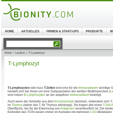
HOME
AKTUELLES
FIRMEN & START-UPS
PRODUKTE
W
Home
Lexikon
T-Lymphozyt
T-Lymphozyt
T-Lymphozyten
oder kurz
T-Zellen
sind eine für die
Immunabwehr
wichtige 
handelt sich bei ihnen um eine Subpopulation der weißen Blutkörperchen (
L
sind neben
B-Lymphozyten
an der adaptiven
Immunantwort
beteiligt.
Auch wenn die Vorläufer aus dem
Knochenmark
stammen, entwickeln sich T-
im
Thymus
(daher das T, für Thymus-abhängig). Sie tragen alle einen
T-Zell-
Oberfläche, der für die Erkennung von
Antigenen
verantwortlich ist. Die bei
Einheiten des TCRs liegen immer im Komplex mit mehreren
CD3
-Molekülen 