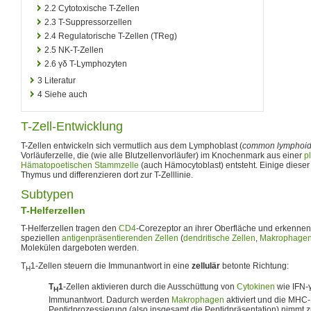
2.2
Cytotoxische T-Zellen
2.3
T-Suppressorzellen
2.4
Regulatorische T-Zellen (TReg)
2.5
NK-T-Zellen
2.6
γδ T-Lymphozyten
3
Literatur
4
Siehe auch
T-Zell-Entwicklung
T-Zellen entwickeln sich vermutlich aus dem Lymphoblast (
common lymphoid 
Vorläuferzelle, die (wie alle Blutzellenvorläufer) im Knochenmark aus einer
p
Hämatopoetischen
Stammzelle
(auch Hämocytoblast) entsteht. Einige diese
Thymus und differenzieren dort zur T-Zelllinie.
Subtypen
T-Helferzellen
T-Helferzellen tragen den
CD4
-Corezeptor an ihrer Oberfläche und erkennen
speziellen
antigenpräsentierenden Zellen
(
dendritische Zellen
,
Makrophage
Molekülen dargeboten werden.
T
1-Zellen steuern die Immunantwort in eine
zellulär
betonte Richtung:
H
T
1
-Zellen aktivieren durch die Ausschüttung von
Cytokinen
wie IFN-γ
H
Immunantwort. Dadurch werden
Makrophagen
aktiviert und die MHC
Peptidprozessierung (also insgesamt die Peptidpräsentation) nimmt