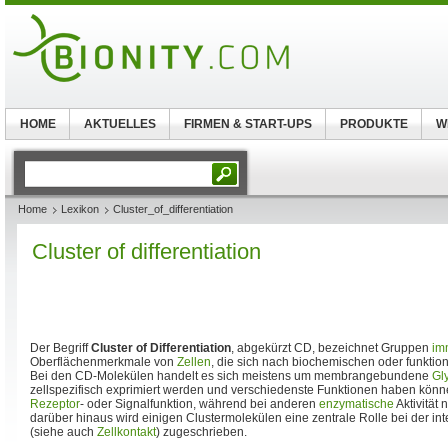
HOME
AKTUELLES
FIRMEN & START-UPS
PRODUKTE
W
Home
Lexikon
Cluster_of_differentiation
Cluster of differentiation
Der Begriff
Cluster of Differentiation
, abgekürzt CD, bezeichnet Gruppen
im
Oberflächenmerkmale von
Zellen
, die sich nach biochemischen oder funktion
Bei den CD-Molekülen handelt es sich meistens um membrangebundene
Gl
zellspezifisch exprimiert werden und verschiedenste Funktionen haben kön
Rezeptor
- oder Signalfunktion, während bei anderen
enzymatische
Aktivität
darüber hinaus wird einigen Clustermolekülen eine zentrale Rolle bei der in
(siehe auch
Zellkontakt
) zugeschrieben.