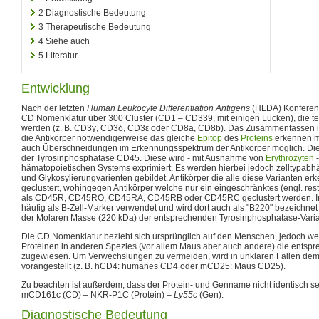
2
Diagnostische Bedeutung
3
Therapeutische Bedeutung
4
Siehe auch
5
Literatur
Entwicklung
Nach der letzten
Human Leukocyte Differentiation Antigens
(HLDA) Konferenz
CD Nomenklatur über 300 Cluster (CD1 – CD339, mit einigen Lücken), die teil
werden (z. B. CD3γ, CD3δ, CD3ε oder CD8a, CD8b). Das Zusammenfassen in e
die Antikörper notwendigerweise das gleiche
Epitop
des
Proteins
erkennen m
auch Überschneidungen im Erkennungsspektrum der Antikörper möglich. Dies
der Tyrosinphosphatase CD45. Diese wird - mit Ausnahme von
Erythrozyten
-
hämatopoietischen Systems exprimiert. Es werden hierbei jedoch zelltypabhä
und Glykosylierungvarienten gebildet. Antikörper die alle diese Varianten 
geclustert, wohingegen Antikörper welche nur ein eingeschränktes (engl. res
als CD45R, CD45RO, CD45RA, CD45RB oder CD45RC geclustert werden. I
häufig als B-Zell-Marker verwendet und wird dort auch als "B220" bezeichnet 
der Molaren Masse (220 kDa) der entsprechenden Tyrosinphosphatase-Varia
Die CD Nomenklatur bezieht sich ursprünglich auf den Menschen, jedoch w
Proteinen in anderen Spezies (vor allem Maus aber auch andere) die entsp
zugewiesen. Um Verwechslungen zu vermeiden, wird in unklaren Fällen dem
vorangestellt (z. B. hCD4: humanes CD4 oder mCD25: Maus CD25).
Zu beachten ist außerdem, dass der Protein- und Genname nicht identisch s
mCD161c (CD) – NKR-P1C (Protein) –
Ly55c
(Gen).
Diagnostische Bedeutung