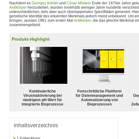
Nachdem es
Georges Köhler
und
César Milstein
Ende der 1970er Jahre gel
Antikörper
herzustellen, wurden innerhalb weniger Jahre hunderte verschied
unterschiedlichen, teils aber auch überlappenden Spezifitäten generiert. Hie
genetische Identität des erkannten Merkmals jedoch meist unbekannt. Um e
bringen, wurden 1981 zum ersten Mal
Antikörper
, die das gleiche Merkmal e
zusammengefasst.
Produkt-Highlight
Kontinuierliche
Fortschrittliche Plattform
Virusinaktivierung bei
für Datenmanagement und
Geg
niedrigem pH-Wert für
Automatisierung von
integrierte Bioprozesse
Bioprozessen
Zell
Inhaltsverzeichnis
1
Entwicklung