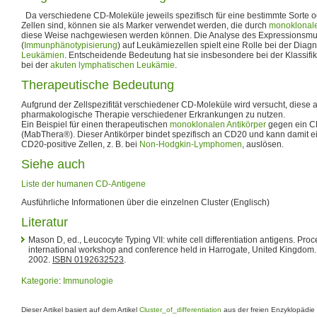
Da verschiedene CD-Moleküle jeweils spezifisch für eine bestimmte Sorte o
Zellen sind, können sie als Marker verwendet werden, die durch
monoklonale
diese Weise nachgewiesen werden können. Die Analyse des Expressionsmu
(
Immunphänotypisierung
) auf Leukämiezellen spielt eine Rolle bei der Diag
Leukämien
. Entscheidende Bedeutung hat sie insbesondere bei der Klassif
bei der
akuten lymphatischen Leukämie
.
Therapeutische Bedeutung
Aufgrund der Zellspezifität verschiedener CD-Moleküle wird versucht, diese al
pharmakologische Therapie verschiedener Erkrankungen zu nutzen.
Ein Beispiel für einen therapeutischen
monoklonalen Antikörper
gegen ein CD
(MabThera®). Dieser Antikörper bindet spezifisch an CD20 und kann damit 
CD20-positive Zellen, z. B. bei
Non-Hodgkin-Lymphomen
, auslösen.
Siehe auch
Liste der humanen CD-Antigene
Ausführliche Informationen über die einzelnen Cluster (Englisch)
Literatur
Mason D, ed., Leucocyte Typing VII: white cell differentiation antigens. Pro
international workshop and conference held in Harrogate, United Kingdom. 
2002.
ISBN 0192632523
.
Kategorie
:
Immunologie
Dieser Artikel basiert auf dem Artikel
Cluster_of_differentiation
aus der freien Enzyklopädie