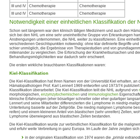
III und IV
Chemotherapie
Chemotherapie
III und IV
Chemotherapie
Chemotherapie
Notwendigkeit einer einheitlichen Klassifikation d
Schon seit längerem war den klinisch tätigen Medizinern und auch den Häma
sich bei den NHL um eine sehr uneinheitliche Gruppe von Erkrankungen han
Anstrengungen unternommen, die NHL weiter zu klassifizieren. Eine einheitli
verschiedenen Gesichtspunkten notwendig: ohne klar definierte Begriffe und 
schier unmöglich, die Ergebnisse von Therapiestudien und von grundlagen
miteinander zu vergleichen. Die Erforschung der Krankheitsursachen und de
Behandlungsmöglichkeiten war dadurch sehr erschwert.
Die ersten wirkliche brauchbaren Klassifikationen waren:
Kiel-Klassifikation
Die Kiel-Klassifikation hat Ihren Namen von der Universität Kiel erhalten, an
Hämatopathologen Prof. Karl Lennert 1969 entworfen und 1973/74 publiziert
Klassifikation überarbeitet. Die Kiel-Klassifikation teilt die NHL aufgrund von
morphologischen,
enzymzytochemischen
und
immunologischen
Eigenschaft
klinische Erfahrungen (eher bösartiger schneller oder eher gutartiger langsam
Lennert und seine Mitarbeiter differenzierten die Lymphome in
niedrig-malig
Unterteilung basierte auf der Zellgröße. Die niedrig malignen Lymphome b
reifen) und einem kleineren Anteil von
blastischen
(sehr unreifen) Zellen, w
Lymphome überwiegend aus blastischen Zellen bestanden.
Die Kiel-Klassifikation wurde zur verbindlichen Klassifikation für die mali
und erfuhr weite Verbreitung in ganz Europa. Im Laufe der Jahre zeigten sich
in der originalen Klassifikation von 1974 waren die „primär extrano