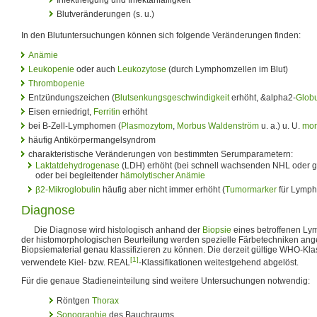
Blutveränderungen (s. u.)
In den Blutuntersuchungen können sich folgende Veränderungen finden:
Anämie
Leukopenie
oder auch
Leukozytose
(durch Lymphomzellen im Blut)
Thrombopenie
Entzündungszeichen (
Blutsenkungsgeschwindigkeit
erhöht, &alpha2-
Globu
Eisen erniedrigt,
Ferritin
erhöht
bei B-Zell-Lymphomen (
Plasmozytom
,
Morbus Waldenström
u. a.) u. U.
mon
häufig Antikörpermangelsyndrom
charakteristische Veränderungen von bestimmten Serumparametern:
Laktatdehydrogenase
(LDH) erhöht (bei schnell wachsenden NHL oder
oder bei begleitender
hämolytischer Anämie
β2-Mikroglobulin
häufig aber nicht immer erhöht (
Tumormarker
für Lymp
Diagnose
Die Diagnose wird histologisch anhand der
Biopsie
eines betroffenen Ly
der histomorphologischen Beurteilung werden spezielle Färbetechniken a
Biopsiematerial genau klassifizieren zu können. Die derzeit gültige WHO-Klass
[1]
verwendete Kiel- bzw. REAL
-Klassifikationen weitestgehend abgelöst.
Für die genaue Stadieneinteilung sind weitere Untersuchungen notwendig:
Röntgen
Thorax
Sonographie
des Bauchraums