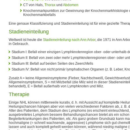
CT von Hals,
Thorax
und
Abdomen
Knochenmarkpunktion zur Gewinnung der Knochenmarkhistologie 
Knochenmarkbefalls
Eine genaue Klassifizierung und Stadieneinteilung ist für eine gezielte Thera
Stadieneinteilung
Weltweit ist heute die
Stadieneinteilung nach Ann Arbor
, die 1971 in Ann Arbo
in Gebrauch.
Stadium I: Befall einer einzigen Lymphknotenregion ober- oder unterhalb d
Stadium II: Befall von zwei oder mehr Lymphknotenregionen ober- oder unt
Stadium III: Befall auf beiden Seiten des Zwerchfells
Stadium IV: Befall von nicht primär lymphatischen Organen (z. B. Leber, K
Zusatz A = keine Allgemeinsymptome (Fieber, Nachtschweiß, Gewichtsverlust)
Allgemeinsymptomen, S = mit Milzbefall (die Milz wird in dieser Stadieneint
behandelt), E = Befall außerhalb von Lymphknoten und Milz.
Therapie
Einige NHL können mittlerweile kurativ, d. h. mit Aussicht auf komplette Hei
Heilungschancen hängen aber von vielen verschiedenen Faktoren ab, z. B
Alter des Patienten, dem Stadium des Lymphoms (es erscheint einleuchtend,
ausgebreitetes Lymphom bessere Behandlungschancen bietet als ein schon g
Begleiterkrankungen des Patienten, etc. Als ganz groben Grundsatz kann man
hochmaligne (= schnell wachsende, aggressive) Lymphome sich gut chemot
lassen und auch komplett geheilt werden können, während niedrig maligne