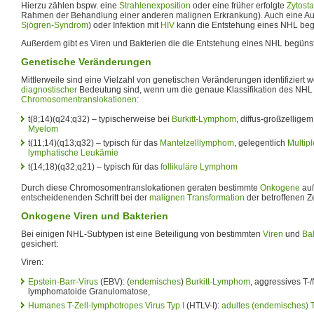
Hierzu zählen bspw. eine
Strahlenexposition
oder eine früher erfolgte
Zytosta
Rahmen der Behandlung einer anderen malignen Erkrankung). Auch eine Au
Sjögren-Syndrom
) oder Infektion mit
HIV
kann die Entstehung eines NHL beg
Außerdem gibt es Viren und Bakterien die die Entstehung eines NHL begünsti
Genetische Veränderungen
Mittlerweile sind eine Vielzahl von genetischen Veränderungen identifiziert w
diagnostischer
Bedeutung sind, wenn um die genaue Klassifikation des NHL 
Chromosomentranslokationen
:
t(8;14)(q24;q32) – typischerweise bei
Burkitt-Lymphom
, diffus-großzellige
Myelom
t(11;14)(q13;q32) – typisch für das
Mantelzelllymphom
, gelegentlich
Multip
lymphatische Leukämie
t(14;18)(q32;q21) – typisch für das
follikuläre Lymphom
Durch diese Chromosomentranslokationen geraten bestimmte
Onkogene
auß
entscheidenenden Schritt bei der
malignen Transformation
der betroffenen Zel
Onkogene Viren und Bakterien
Bei einigen NHL-Subtypen ist eine Beteiligung von bestimmten
Viren
und
Ba
gesichert:
Viren:
Epstein-Barr-Virus
(EBV): (
endemisches
)
Burkitt-Lymphom
, aggressives T
lymphomatoide Granulomatose,
Humanes T-Zell-lymphotropes Virus Typ I
(HTLV-I):
adultes (endemisches)