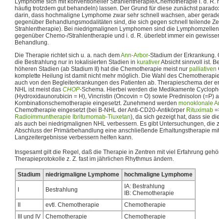
Lymphome sich mit konventioneller Strahlentherapie/Chemotherapie i. d. R. n
häufig trotzdem gut behandeln) lassen. Der Grund für diese zunächst parado
darin, dass hochmaligne Lymphome zwar sehr schnell wachsen, aber gerade
gegenüber Behandlungsmodalitäten sind, die sich gegen schnell teilende Ze
Strahlentherapie). Bei niedrigmalignen Lymphomen sind die Lymphomzellen 
gegenüber Chemo-/Strahlentherapie und i. d. R. überlebt immer ein gewisser 
Behandlung.
Die Therapie richtet sich u. a. nach dem
Ann-Arbor
-Stadium der Erkrankung. G
die Bestrahlung nur in lokalisierten Stadien in
kurativer
Absicht sinnvoll ist. 
höheren Stadien (ab Stadium II) hat die Chemotherapie meist nur
palliativen
komplette Heilung ist damit nicht mehr möglich. Die Wahl des Chemotherapi
auch von den Begleiterkrankungen des Patienten ab. Therapieschema der e
NHL ist meist das
CHOP
-Schema. Hierbei werden die Medikamente Cycloph
(Hydroxidaunorubicin = H), Vincristin (Oncovin = O) sowie Prednisolon (=P) a
Kombinationschemotherapie eingesetzt. Zunehmend werden
monoklonale An
Chemotherapie eingesetzt (bei B-NHL der Anti-CD20-Antikörper
Rituximab
=
Radioimmuntherapie
Ibritumomab-Tiuxetan
), da sich gezeigt hat, dass sie 
als auch bei niedrigmalignen NHL verbessern. Es gibt Untersuchungen, die 
Abschluss der Primärbehandlung eine anschließende Erhaltungstherapie mit
Langzeitergebnisse verbessern helfen kann.
Insgesamt gilt die Regel, daß die Therapie in Zentren mit viel Erfahrung gehö
Therapieprotokolle z. Z. fast im jährlichen Rhythmus ändern.
Stadium
niedrigmaligne Lymphome
hochmaligne Lymphome
IA: Bestrahlung
I
Bestrahlung
IB: Chemotherapie
II
evtl. Chemotherapie
Chemotherapie
III und IV
Chemotherapie
Chemotherapie