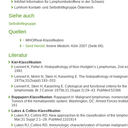
InfoNet Information für Lymphombetroffene in der Schweiz
Lymhom Kontakt- und Selbsthilfegruppe Österreich
Siehe auch
Selbsthilfegruppe
Quellen
↑
WHO/Real-Klassifikation
↑
Gerd Herold
:
Innere Medizin.
Köln 2007
(Seite 66).
Literatur
Kiel-Klassifikation
Lennert K, Feller A. Histopathology of Non-Hodgkin’s Lymphomas, 2nd ed
1992
Lennert K, Mohri N, Stein H, Kaiserling E. The histopathology of malign
1975a;31(Suppl):193–203.
Lennert K, Stein H, Kaiserling E. Cytological and functional criteria for the
lymphomata. Br J Cancer 1975b;31 (Suppl 2):29–43. PubMed:52366
Rappaport-Klassifikation
: Rappaport H. Malignant lymphomas: nomenclatur
Tumors of the hematopoietic system. Washington, DC: Armed Forces Institut
161
Lukes & Collins-Klassifikation
Lukes RJ, Collins RD. New approaches to the classification of the lymph
Mar;31 Suppl 2:1–28. PubMed:1101914
Lukes RJ, Collins RD. Immunologic characterization of human malignan