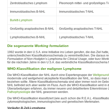
Zentroblastisches Lymphom
Pleomorph mittel- und großzelliges 
Immunoblastisches B-NHL
Immunoblastisches T-NHL
Burkitt-Lymphom
Großzellig anaplastisches B-NHL
Großzellig anaplastisches T-NHL
Lymphoblastisches B-NHL
Lymphoblastisches T-NHL
Die sogenannte
Working formulation
1992 wurde in den U.S.A. eine Initiative ins Leben gerufen, die das Ziel hatte
unterschiedlichen Klassifikationsschemata zu vereinheitlichen. Die daraus r
Formulation of Non-Hodgkin’s Lymphoma for Clinical Usage
, oder kurz
Worki
für die nächsten Jahre in den U.S.A. das verbindliche Klassifikationsschema 
WHO-Klassifikation der malignen Lymphome
Die WHO-Klassifikation der NHL durch eine Expertengruppe der
Weltgesundh
modernste und weitgehend akzeptierte Klassifikation der NHL, so dass man s
beziehen sollte. Ältere Klassifikationschemata sind aber immer noch im Gebra
NHL befindet sich aber weiter im Fluss. Auch die WHO-Klassifikation wird in 
Überarbeitungen erfahren, da immer neuere und detailliertere Erkenntnisse 
Pathophysiologie
der NHL gewonnen werden.
Die WHO-Klassifikation klassifiziert (wie auch schon die R.E.A.L.-Klassifikat
zytomorphologischen, immunologischen und genetischen Merkmalen.
Vorläufer-B-Zell-Lymphome