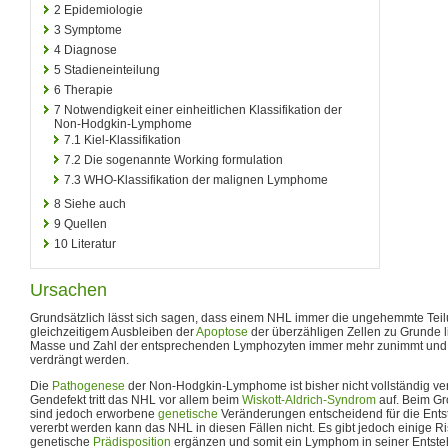
2
Epidemiologie
3
Symptome
4
Diagnose
5
Stadieneinteilung
6
Therapie
7
Notwendigkeit einer einheitlichen Klassifikation der
Non-Hodgkin-Lymphome
7.1
Kiel-Klassifikation
7.2
Die sogenannte Working formulation
7.3
WHO-Klassifikation der malignen Lymphome
8
Siehe auch
9
Quellen
10
Literatur
Ursachen
Grundsätzlich lässt sich sagen, dass einem NHL immer die ungehemmte Tei
gleichzeitigem Ausbleiben der
Apoptose
der überzähligen Zellen zu Grunde lie
Masse und Zahl der entsprechenden Lymphozyten immer mehr zunimmt und 
verdrängt werden.
Die
Pathogenese
der Non-Hodgkin-Lymphome ist bisher nicht vollständig ve
Gendefekt tritt das NHL vor allem beim
Wiskott-Aldrich-Syndrom
auf. Beim Gro
sind jedoch erworbene
genetische
Veränderungen entscheidend für die Ent
vererbt werden kann das NHL in diesen Fällen nicht. Es gibt jedoch einige Ri
genetische
Prädisposition
ergänzen und somit ein Lymphom in seiner Entst