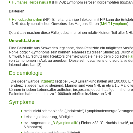
Humanes Herpesvirus 8
(HHV-8): Lymphom seröser Körperhöhlen (
primar
Bakterien:
Helicobacter pylori
(HP): Eine langjährige Infektion mit HP kann die Entste
NHL des lymphatischen Gewebes des Magens führen (
MALT-Lymphom
).
Quantitativ machen diese Fälle jedoch nur einen relativ kleinen Teil aller NH
Umweltfaktoren
Eine Fallstudie aus Schweden legt nahe, dass Pestizide ein möglicher Auslös
Non-Hodgkin-Lymphoms sein können. Näheres zu dieser Studie: [2]. Durch d
Umwelt, Naturschutz und Reaktorsicherheit wurde eine epidemiologische
Fal
von Lymphomen in Auftrag gegeben. Diese sehr detaillierte und sorgfältig dur
Internet abrufbar: [3]
Epidemiologie
Die gegenwärtige
Inzidenz
liegt bei 5–10 Erkrankungsfällen auf 100.000 Ei
Tendenz ist gegenwärtig steigend. Männer sind vom NHL in etwa 1,5 Mal öfte
können in jedem Lebensalter auftreten, insgesamt jedoch häufiger im höhere
Patienten haben eine bis zu 1.000fach erhöhte Inzidenz an NHL.
Symptome
meist nicht schmerzhafte („indolente“) Lymphknotenvergrößerunge
Leistungsminderung, Müdigkeit
evtl. sogenannte „
B-Symptomatik
“ ( Fieber >38 °C, Nachtschweiß, u
6 Monaten)
Infektneigung und Infektanfälligkeit