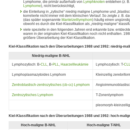
Lymphome, die primär außerhalb von
Lymphknoten
entstehen (z. B
Lymphome
), nicht berücksichtigt,
die Einteilung in „zytische“ niedrig maligne Lymphome und „blast
korrelierte nicht immer mit dem klinischen Verlauf. So zeigte z. B. d
(das später sogenannte
Mantelzelllymphom
) häufig einen ungünstig
obwohl es durch die Kiel-Klassifikation als „niedrig-maligne“ klassifi
viele spezielle in den folgenden Jahren erst erkannte bzw. entde
waren in der originalen Kiel-Klassifikation noch nicht enthalten. 1
größere Überarbeitung der Kiel-Klassifikation.
Kiel-Klassifikation nach den Überarbeitungen 1988 und 1992: niedrig-ma
Niedrig-maligne B-NHL
Lymphozytisch: B-
CLL
, B-
PLL
,
Haarzellleukämie
Lymphozytisch: T-
CL
Lymphoplasmazytoides Lymphom
Kleinzellig zerebrif
Zentroblastisch-zentrozytisches (cb-cc) Lymphom
Angioimmunoblastis
Zentrozytisches Lymphom
T-Zonenlymphom
pleomorph-kleinzelli
Kiel-Klassifikation nach den Überarbeitungen 1988 und 1992: hoch-mali
Hoch-maligne B-NHL
Hoch-maligne T-NHL