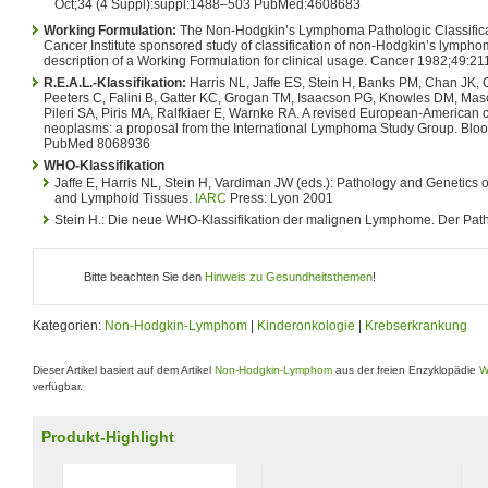
Oct;34 (4 Suppl):suppl:1488–503 PubMed:4608683
Working Formulation:
The Non-Hodgkin’s Lymphoma Pathologic Classificat
Cancer Institute sponsored study of classification of non-Hodgkin’s lymp
description of a Working Formulation for clinical usage. Cancer 1982;49
R.E.A.L.-Klassifikation:
Harris NL, Jaffe ES, Stein H, Banks PM, Chan JK, 
Peeters C, Falini B, Gatter KC, Grogan TM, Isaacson PG, Knowles DM, Mas
Pileri SA, Piris MA, Ralfkiaer E, Warnke RA. A revised European-American c
neoplasms: a proposal from the International Lymphoma Study Group. Bloo
PubMed 8068936
WHO-Klassifikation
Jaffe E, Harris NL, Stein H, Vardiman JW (eds.): Pathology and Genetics
and Lymphoid Tissues.
IARC
Press: Lyon 2001
Stein H.: Die neue WHO-Klassifikation der malignen Lymphome. Der Pat
Bitte beachten Sie den
Hinweis zu Gesundheitsthemen
!
Kategorien:
Non-Hodgkin-Lymphom
|
Kinderonkologie
|
Krebserkrankung
Dieser Artikel basiert auf dem Artikel
Non-Hodgkin-Lymphom
aus der freien Enzyklopädie
W
verfügbar.
Produkt-Highlight