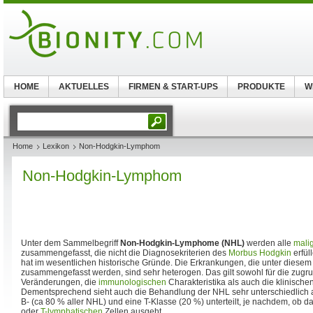
HOME
AKTUELLES
FIRMEN & START-UPS
PRODUKTE
W
Home
Lexikon
Non-Hodgkin-Lymphom
Non-Hodgkin-Lymphom
Unter dem Sammelbegriff
Non-Hodgkin-Lymphome (NHL)
werden alle
mali
zusammengefasst, die nicht die Diagnosekriterien des
Morbus Hodgkin
erfül
hat im wesentlichen historische Gründe. Die Erkrankungen, die unter diesem
zusammengefasst werden, sind sehr heterogen. Das gilt sowohl für die zug
Veränderungen, die
immunologischen
Charakteristika als auch die klinisch
Dementsprechend sieht auch die Behandlung der NHL sehr unterschiedlich 
B- (ca 80 % aller NHL) und eine T-Klasse (20 %) unterteilt, je nachdem, ob 
oder
T-lymphatischen
Zellen ausgeht.