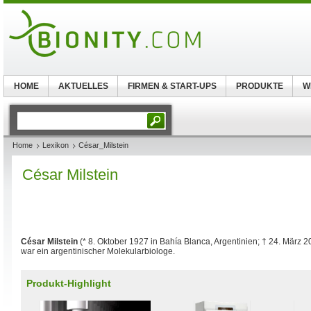
HOME
AKTUELLES
FIRMEN & START-UPS
PRODUKTE
W
Home
Lexikon
César_Milstein
César Milstein
César Milstein
(* 8. Oktober 1927 in Bahía Blanca, Argentinien; † 24. März 
war ein argentinischer Molekularbiologe.
Produkt-Highlight