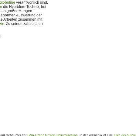
lobuline
verantwortlich sind.
er
die Hybridom-Technik, bei
tion großer Mengen
r enormen Ausweitung der
ese Arbeiten zusammen mit
zin
. Zu seinen zahlreichen
e.
nd steht unter der
GNU-Lizenz für freie Dokumentation
. In der Wikipedia ist eine
Liste der Autor