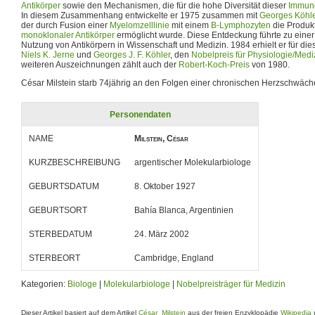
Antikörper
sowie den Mechanismen, die für die hohe Diversität dieser
Immung
In diesem Zusammenhang entwickelte er 1975 zusammen mit
Georges Köhl
der durch Fusion einer
Myelomzelllinie
mit einem
B-Lymphozyten
die Produk
monoklonaler Antikörper
ermöglicht wurde. Diese Entdeckung führte zu eine
Nutzung von Antikörpern in Wissenschaft und Medizin. 1984 erhielt er für di
Niels K. Jerne
und
Georges J. F. Köhler
, den
Nobelpreis für Physiologie/Medi
weiteren Auszeichnungen zählt auch der
Robert-Koch-Preis
von 1980.
César Milstein starb 74jährig an den Folgen einer chronischen Herzschwäch
Personendaten
NAME
Milstein, César
KURZBESCHREIBUNG
argentischer Molekularbiologe
GEBURTSDATUM
8. Oktober 1927
GEBURTSORT
Bahía Blanca, Argentinien
STERBEDATUM
24. März 2002
STERBEORT
Cambridge, England
Kategorien:
Biologe
|
Molekularbiologe
|
Nobelpreisträger für Medizin
Dieser Artikel basiert auf dem Artikel
César_Milstein
aus der freien Enzyklopädie
Wikipedia
u