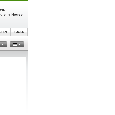
ien-
die In-House-
LTEN
TOOLS
n