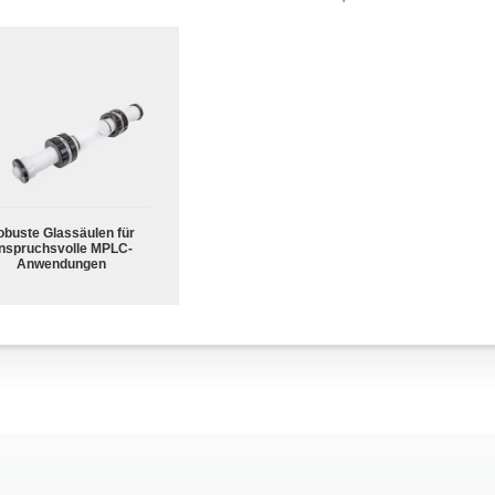
obuste Glassäulen für
nspruchsvolle MPLC-
Anwendungen