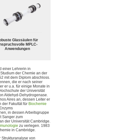
obuste Glassäulen für
nspruchsvolle MPLC-
Anwendungen
 einer Lehrerin in
n Studium der Chemie an der
952 mit dem Diplom abschloss.
 kennen, die er nach seiner
 er u.a. für einige Monate in
Hochschule der Universität
von Aldehyd-Dehydrogenase.
os Aires an, dessen Leiter er
 der Fakultät für
Biochemie
s Enzyms
en, in dessen Arbeitsgruppe
it Sanger zum
 an der Universität Cambridge.
munologie
zu verlegen. 1983
echemie in Cambridge.
r Strukturanalyse von