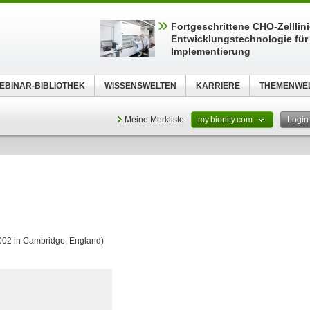
Fortgeschrittene CHO-Zelllin
Entwicklungstechnologie für 
Implementierung
EBINAR-BIBLIOTHEK
WISSENSWELTEN
KARRIERE
THEMENWE
Meine Merkliste
my.bionity.com
Logi
2002 in Cambridge, England)