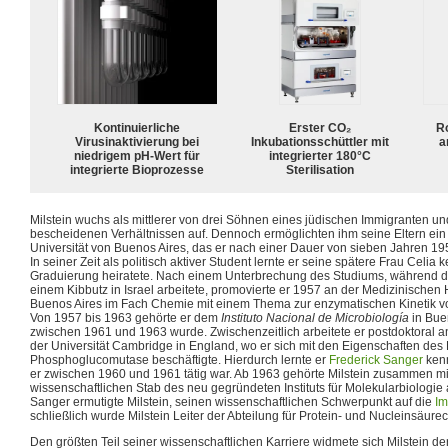
Kontinuierliche
Erster CO₂
R
Virusinaktivierung bei
Inkubationsschüttler mit
a
niedrigem pH-Wert für
integrierter 180°C
integrierte Bioprozesse
Sterilisation
Milstein wuchs als mittlerer von drei Söhnen eines jüdischen Immigranten und
bescheidenen Verhältnissen auf. Dennoch ermöglichten ihm seine Eltern ei
Universität von Buenos Aires, das er nach einer Dauer von sieben Jahren 1
In seiner Zeit als politisch aktiver Student lernte er seine spätere Frau Celia
Graduierung heiratete. Nach einem Unterbrechung des Studiums, während der
einem Kibbutz in Israel arbeitete, promovierte er 1957 an der Medizinischen 
Buenos Aires im Fach Chemie mit einem Thema zur enzymatischen Kinetik 
Von 1957 bis 1963 gehörte er dem
Instituto Nacional de Microbiología
in Buen
zwischen 1961 und 1963 wurde. Zwischenzeitlich arbeitete er postdoktoral an
der Universität Cambridge in England, wo er sich mit den Eigenschaften de
Phosphoglucomutase beschäftigte. Hierdurch lernte er
Frederick Sanger
kenn
er zwischen 1960 und 1961 tätig war. Ab 1963 gehörte Milstein zusammen m
wissenschaftlichen Stab des neu gegründeten Instituts für Molekularbiologie
Sanger ermutigte Milstein, seinen wissenschaftlichen Schwerpunkt auf die
Im
schließlich wurde Milstein Leiter der Abteilung für Protein- und Nucleinsäur
Den größten Teil seiner wissenschaftlichen Karriere widmete sich Milstein de