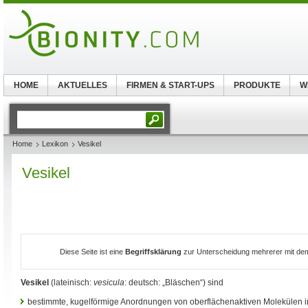
HOME
AKTUELLES
FIRMEN & START-UPS
PRODUKTE
W
Home
Lexikon
Vesikel
Vesikel
Diese Seite ist eine
Begriffsklärung
zur Unterscheidung mehrerer mit dem
Vesikel
(lateinisch:
vesicula
: deutsch: „Bläschen“) sind
bestimmte, kugelförmige Anordnungen von oberflächenaktiven Molekülen in