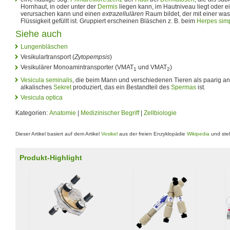
Hornhaut, in oder unter der
Dermis
liegen kann, im Hautniveau liegt oder 
verursachen kann und einen
extrazellulären
Raum bildet, der mit einer wa
Flüssigkeit gefüllt ist. Gruppiert erscheinen Bläschen z. B. beim
Herpes sim
Siehe auch
Lungenbläschen
Vesikulartransport (
Zytopempsis
)
Vesikulärer Monoamintransporter (VMAT
und VMAT
)
1
2
Vesicula seminalis
, die beim Mann und verschiedenen Tieren als paarig a
alkalisches
Sekret
produziert, das ein Bestandteil des
Spermas
ist.
Vesicula optica
Kategorien:
Anatomie
|
Medizinischer Begriff
|
Zellbiologie
Dieser Artikel basiert auf dem Artikel
Vesikel
aus der freien Enzyklopädie
Wikipedia
und steh
Produkt-Highlight