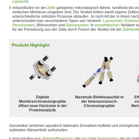
Liposom
)
intrazelluläre
(in der
Zelle
gelegene) mikroskopisch kleine, rundliche bis ov
einfachen Membran umgeben sind. Die Vesikel bilden damit eigene Zellko
unterschiedliche zelluläre Prozesse ablaufen. Je nach Art der in ihnen na
unterscheidet man verschiedene Typen von Vesikeln:
Lysosomen
,
Endoso
Peroxisomen
, Mikrosomen und
Glyoxysomen
. In
exozytotischen
Vesikeln we
für die Freisetzung aus der Zelle durch Fusion der Vesikel mit der
Zellmemb
Produkt-Highlight
Digitale
Maximale Bindekapazität in
Ef
Membranchromatographie
der Ionenaustausch-
vo
öffnet neue Horizonte in der
Chromatographie
Meh
Proteinanalytik
Gasvesikel verleihen aquatisch lebenden Einzellern Auftrieb und ermöglichen i
optimalen Wassertiefe aufzuhalten.
eine häufige sog.
Primäreffloreszenz
der
Haut
bei
Dermatosen
, die als su