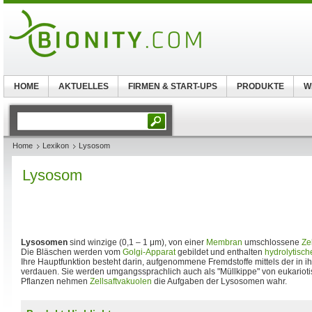
HOME
AKTUELLES
FIRMEN & START-UPS
PRODUKTE
W
Home
Lexikon
Lysosom
Lysosom
Lysosomen
sind winzige (0,1 – 1 μm), von einer
Membran
umschlossene
Ze
Die Bläschen werden vom
Golgi-Apparat
gebildet und enthalten
hydrolytisch
Ihre Hauptfunktion besteht darin, aufgenommene Fremdstoffe mittels der in 
verdauen. Sie werden umgangssprachlich auch als "Müllkippe" von eukarioti
Pflanzen nehmen
Zellsaftvakuolen
die Aufgaben der Lysosomen wahr.