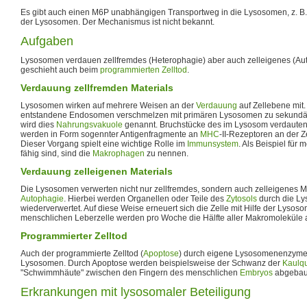
Es gibt auch einen M6P unabhängigen Transportweg in die Lysosomen, z. B
der Lysosomen. Der Mechanismus ist nicht bekannt.
Aufgaben
Lysosomen verdauen zellfremdes (Heterophagie) aber auch zelleigenes (Aut
geschieht auch beim
programmierten Zelltod
.
Verdauung zellfremden Materials
Lysosomen wirken auf mehrere Weisen an der
Verdauung
auf Zellebene mit
entstandene Endosomen verschmelzen mit primären Lysosomen zu sekundär
wird dies
Nahrungsvakuole
genannt. Bruchstücke des im Lysosom verdauten 
werden in Form sogennter Antigenfragmente an
MHC
-II-Rezeptoren an der Ze
Dieser Vorgang spielt eine wichtige Rolle im
Immunsystem
. Als Beispiel für 
fähig sind, sind die
Makrophagen
zu nennen.
Verdauung zelleigenen Materials
Die Lysosomen verwerten nicht nur zellfremdes, sondern auch zelleigenes M
Autophagie
. Hierbei werden Organellen oder Teile des
Zytosols
durch die L
wiederverwertet. Auf diese Weise erneuert sich die Zelle mit Hilfe der Lysoso
menschlichen Leberzelle werden pro Woche die Hälfte aller Makromoleküle a
Programmierter Zelltod
Auch der programmierte Zelltod (
Apoptose
) durch eigene Lysosomenenzyme i
Lysosomen. Durch Apoptose werden beispielsweise der Schwanz der
Kaulq
"Schwimmhäute" zwischen den Fingern des menschlichen
Embryos
abgebau
Erkrankungen mit lysosomaler Beteiligung