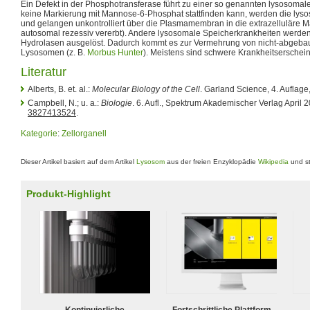
Ein Defekt in der Phosphotransferase führt zu einer so genannten lysosoma
keine Markierung mit Mannose-6-Phosphat stattfinden kann, werden die lyso
und gelangen unkontrolliert über die Plasmamembran in die extrazelluläre Mat
autosomal rezessiv vererbt). Andere lysosomale Speicherkrankheiten werde
Hydrolasen ausgelöst. Dadurch kommt es zur Vermehrung von nicht-abgebau
Lysosomen (z. B.
Morbus Hunter
). Meistens sind schwere Krankheitserschei
Literatur
Alberts, B. et. al.:
Molecular Biology of the Cell
. Garland Science, 4. Auflage
Campbell, N.; u. a.:
Biologie
. 6. Aufl., Spektrum Akademischer Verlag April 
3827413524
.
Kategorie
:
Zellorganell
Dieser Artikel basiert auf dem Artikel
Lysosom
aus der freien Enzyklopädie
Wikipedia
und st
Produkt-Highlight
Kontinuierliche
Fortschrittliche Plattform