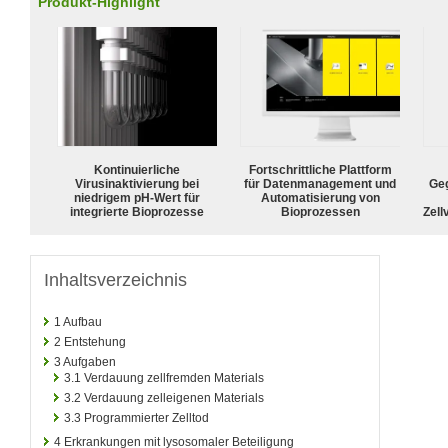
Produkt-Highlight
Kontinuierliche
Fortschrittliche Plattform
Virusinaktivierung bei
für Datenmanagement und
Geg
niedrigem pH-Wert für
Automatisierung von
integrierte Bioprozesse
Bioprozessen
Zell
Inhaltsverzeichnis
1
Aufbau
2
Entstehung
3
Aufgaben
3.1
Verdauung zellfremden Materials
3.2
Verdauung zelleigenen Materials
3.3
Programmierter Zelltod
4
Erkrankungen mit lysosomaler Beteiligung