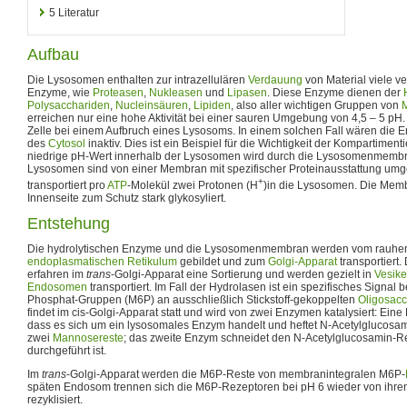
5
Literatur
Aufbau
Die Lysosomen enthalten zur intrazellulären
Verdauung
von Material viele v
Enzyme, wie
Proteasen
,
Nukleasen
und
Lipasen
. Diese Enzyme dienen der
Polysacchariden
,
Nucleinsäuren
,
Lipiden
, also aller wichtigen Gruppen von
erreichen nur eine hohe Aktivität bei einer sauren Umgebung von 4,5 – 5 pH.
Zelle bei einem Aufbruch eines Lysosoms. In einem solchen Fall wären die 
des
Cytosol
inaktiv. Dies ist ein Beispiel für die Wichtigkeit der Kompartiment
niedrige pH-Wert innerhalb der Lysosomen wird durch die Lysosomenmembra
Lysosomen sind von einer Membran mit spezifischer Proteinausstattung umg
+
transportiert pro
ATP
-Molekül zwei Protonen (H
)in die Lysosomen. Die Memb
Innenseite zum Schutz stark glykosyliert.
Entstehung
Die hydrolytischen Enzyme und die Lysosomenmembran werden vom rauhen
endoplasmatischen Retikulum
gebildet und zum
Golgi-Apparat
transportiert
erfahren im
trans
-Golgi-Apparat eine Sortierung und werden gezielt in
Vesike
Endosomen
transportiert. Im Fall der Hydrolasen ist ein spezifisches Signal
Phosphat-Gruppen (M6P) an ausschließlich Stickstoff-gekoppelten
Oligosacc
findet im cis-Golgi-Apparat statt und wird von zwei Enzymen katalysiert: Ein
dass es sich um ein lysosomales Enzym handelt und heftet N-Acetylglucosa
zwei
Mannosereste
; das zweite Enzym schneidet den N-Acetylglucosamin-Re
durchgeführt ist.
Im
trans
-Golgi-Apparat werden die M6P-Reste von membranintegralen M6P-
späten Endosom trennen sich die M6P-Rezeptoren bei pH 6 wieder von ihr
rezyklisiert.