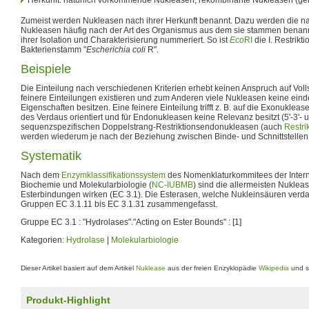
Zumeist werden Nukleasen nach ihrer Herkunft benannt. Dazu werden die n
Nukleasen häufig nach der Art des Organismus aus dem sie stammen benann
ihrer Isolation und Charakterisierung nummeriert. So ist
Eco
RI
die I. Restrik
Bakterienstamm "
Escherichia coli
R".
Beispiele
Die Einteilung nach verschiedenen Kriterien erhebt keinen Anspruch auf Voll
feinere Einteilungen existieren und zum Anderen viele Nukleasen keine ein
Eigenschaften besitzen. Eine feinere Einteilung trifft z. B. auf die Exonukleas
des Verdaus orientiert und für Endonukleasen keine Relevanz besitzt (5'-3'- 
sequenzspezifischen Doppelstrang-Restriktionsendonukleasen (auch
Restri
werden wiederum je nach der Beziehung zwischen Binde- und Schnittstellen in d
Systematik
Nach dem
Enzymklassifikationssystem
des Nomenklaturkommitees der Intern
Biochemie und Molekularbiologie (
NC-IUBMB
) sind die allermeisten Nukle
Esterbindungen wirken (EC 3.1). Die Esterasen, welche Nukleinsäuren verda
Gruppen EC 3.1.11 bis EC 3.1.31 zusammengefasst.
Gruppe EC 3.1 : "Hydrolases"."Acting on Ester Bounds" : [1]
Kategorien:
Hydrolase
|
Molekularbiologie
Dieser Artikel basiert auf dem Artikel
Nuklease
aus der freien Enzyklopädie
Wikipedia
und s
Produkt-Highlight