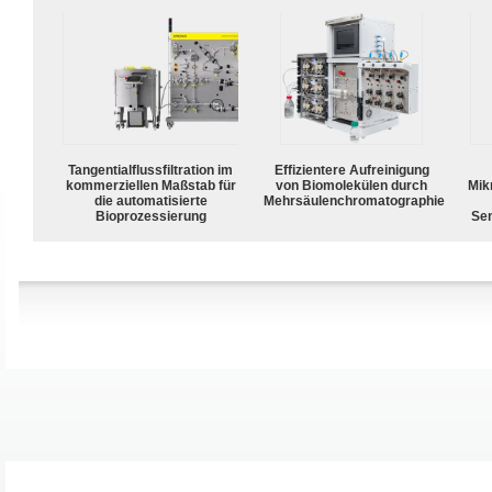
Tangentialflussfiltration im
Effizientere Aufreinigung
kommerziellen Maßstab für
von Biomolekülen durch
Mik
die automatisierte
Mehrsäulenchromatographie
Bioprozessierung
Sen