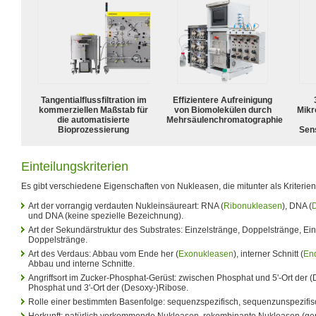
Tangentialflussfiltration im
Effizientere Aufreinigung
kommerziellen Maßstab für
von Biomolekülen durch
Mikr
die automatisierte
Mehrsäulenchromatographie
Bioprozessierung
Sens
Einteilungskriterien
Es gibt verschiedene Eigenschaften von Nukleasen, die mitunter als Kriterien 
Art der vorrangig verdauten Nukleinsäureart: RNA (
Ribonukleasen
), DNA (
und DNA (keine spezielle Bezeichnung).
Art der Sekundärstruktur des Substrates: Einzelstränge, Doppelstränge, Ei
Doppelstränge.
Art des Verdaus: Abbau vom Ende her (
Exonukleasen
), interner Schnitt (
En
Abbau und interne Schnitte.
Angriffsort im Zucker-Phosphat-Gerüst: zwischen Phosphat und 5'-Ort der 
Phosphat und 3'-Ort der (Desoxy-)Ribose.
Rolle einer bestimmten Basenfolge: sequenzspezifisch, sequenzunspezifis
Herkunft: natürlich vorkommende Nukleasen, rekombinante Nukleasen (gent