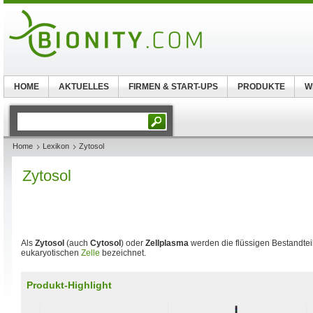
HOME
AKTUELLES
FIRMEN & START-UPS
PRODUKTE
W
Home
Lexikon
Zytosol
Zytosol
Als
Zytosol
(auch
Cytosol
) oder
Zellplasma
werden die flüssigen Bestandte
eukaryotischen
Zelle
bezeichnet.
Produkt-Highlight