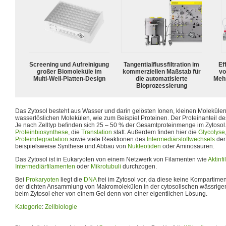
Screening und Aufreinigung
Tangentialflussfiltration im
Ef
großer Biomoleküle im
kommerziellen Maßstab für
vo
Multi-Well-Platten-Design
die automatisierte
Meh
Bioprozessierung
Das Zytosol besteht aus Wasser und darin gelösten Ionen, kleinen Moleküle
wasserlöslichen Molekülen, wie zum Beispiel Proteinen. Der Proteinanteil des
Je nach Zelltyp befinden sich 25 – 50 % der Gesamtproteinmenge im Zytosol. I
Proteinbiosynthese
, die
Translation
statt. Außerdem finden hier die
Glycolyse
Proteindegradation
sowie viele Reaktionen des
Intermediärstoffwechsels
der
beispielsweise Synthese und Abbau von
Nukleotiden
oder Aminosäuren.
Das Zytosol ist in Eukaryoten von einem Netzwerk von Filamenten wie
Aktinf
Intermediärfilamenten
oder
Mikrotubuli
durchzogen.
Bei
Prokaryoten
liegt die
DNA
frei im Zytosol vor, da diese keine Kompartime
der dichten Ansammlung von Makromolekülen in der cytosolischen wässrige
beim Zytosol eher von einem Gel denn von einer eigentlichen Lösung.
Kategorie
:
Zellbiologie