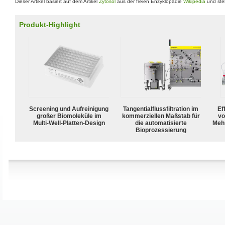
Dieser Artikel basiert auf dem Artikel
Zytosol
aus der freien Enzyklopädie
Wikipedia
und ste
Produkt-Highlight
Screening und Aufreinigung
Tangentialflussfiltration im
Ef
großer Biomoleküle im
kommerziellen Maßstab für
vo
Multi-Well-Platten-Design
die automatisierte
Meh
Bioprozessierung