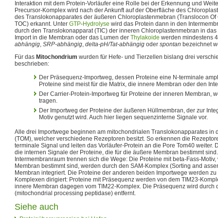
Interaktion mit dem Protein-Vorläufer eine Rolle bei der Erkennung und Weiter
Precursor-Komplex wird nach der Ankunft auf der Oberfläche des Chloroplas
des Translokonapparates der äußeren Chloroplastenmebran (Translocon Of
TOC) erkannt. Unter
GTP
-
Hydrolyse
wird das Protein dann in den Intermembr
durch den Translokonapparat (TIC) der inneren Chloroplastenmebran in das S
Import in die Membran oder das Lumen der
Thylakoide
werden mindestens 4 
abhängig
,
SRP-abhängig
,
delta-pH/Tat-abhängig
oder
spontan
bezeichnet w
Für das
Mitochondrium
wurden für Hefe- und Tierzellen bislang drei versc
beschrieben:
Der Präsequenz-Importweg, dessen Proteine eine N-terminale amphi
Proteine sind meist für die Matrix, die innere Membran oder den I
Der Carrier-Protein-Importweg für Proteine der inneren Membran, w
tragen.
Der Importweg der Proteine der äußeren Hüllmembran, der zur Integ
Motiv genutzt wird. Auch hier liegen sequenzinterne Signale vor.
Alle drei Importwege beginnen am mitochondrialen Translokonapparates in
(TOM), welcher verschiedene Rezeptoren besitzt. So erkennen die Rezepto
terminale Signal und leiten das Vorläufer-Protein an die Pore Tom40 weiter.
die internen Signale der Proteine, die für die äußere Membran bestimmt sind
Intermembranraum trennen sich die Wege: Die Proteine mit beta-Fass-Motiv, 
Membran bestimmt sind, werden durch den SAM-Komplex (Sorting and assem
Membran integriert. Die Proteine der anderen beiden Importwege werden zu
Komplexen dirigiert: Proteine mit Präsequenz werden von dem TIM23-Komplex
innere Membran dagegen vom TIM22-Komplex. Die Präsequenz wird durch
(mitochondrial processing peptidase) entfernt.
Siehe auch