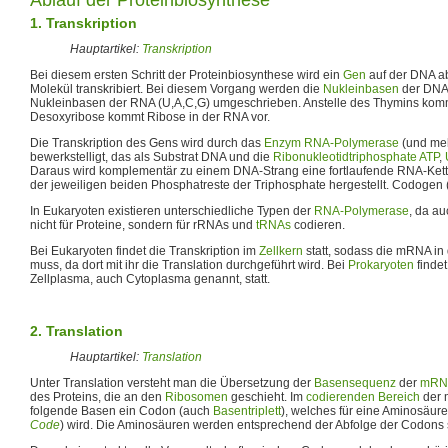
1. Transkription
Hauptartikel:
Transkription
Bei diesem ersten Schritt der Proteinbiosynthese wird ein
Gen
auf der DNA a
Molekül transkribiert. Bei diesem Vorgang werden die
Nukleinbasen
der DNA 
Nukleinbasen der RNA (U,A,C,G) umgeschrieben. Anstelle des Thymins kommt
Desoxyribose kommt Ribose in der RNA vor.
Die Transkription des Gens wird durch das
Enzym
RNA-Polymerase
(und meh
bewerkstelligt, das als Substrat DNA und die
Ribonukleotidtriphosphate
ATP
,
Daraus wird komplementär zu einem DNA-Strang eine fortlaufende RNA-Kett
der jeweiligen beiden Phosphatreste der Triphosphate hergestellt. Codog
In Eukaryoten existieren unterschiedliche Typen der
RNA-Polymerase
, da a
nicht für Proteine, sondern für rRNAs und
tRNAs
codieren.
Bei Eukaryoten findet die Transkription im
Zellkern
statt, sodass die mRNA in
muss, da dort mit ihr die Translation durchgeführt wird. Bei
Prokaryoten
findet
Zellplasma, auch Cytoplasma genannt, statt.
2. Translation
Hauptartikel:
Translation
Unter Translation versteht man die Übersetzung der
Basensequenz
der
mRN
des Proteins, die an den
Ribosomen
geschieht. Im
codierenden Bereich
der 
folgende Basen ein Codon (auch
Basentriplett
), welches für eine Aminosäure 
Code
) wird. Die Aminosäuren werden entsprechend der Abfolge der Codons se