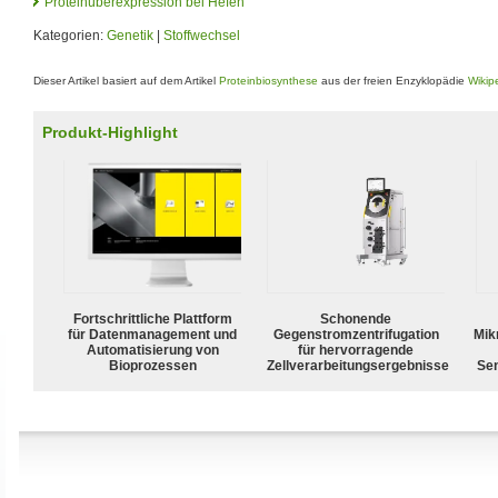
Proteinüberexpression bei Hefen
Kategorien:
Genetik
|
Stoffwechsel
Dieser Artikel basiert auf dem Artikel
Proteinbiosynthese
aus der freien Enzyklopädie
Wikip
Produkt-Highlight
Fortschrittliche Plattform
Schonende
für Datenmanagement und
Gegenstromzentrifugation
Mik
Automatisierung von
für hervorragende
Bioprozessen
Zellverarbeitungsergebnisse
Sen