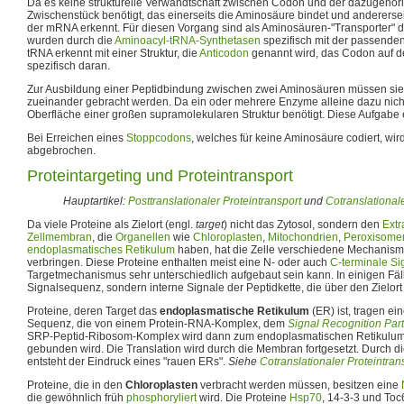
Da es keine strukturelle Verwandtschaft zwischen Codon und der dazugehöri
Zwischenstück benötigt, das einerseits die Aminosäure bindet und anderers
der mRNA erkennt. Für diesen Vorgang sind als Aminosäuren-"Transporter" 
wurden durch die
Aminoacyl-tRNA-Synthetasen
spezifisch mit der passende
tRNA erkennt mit einer Struktur, die
Anticodon
genannt wird, das Codon auf 
spezifisch daran.
Zur Ausbildung einer Peptidbindung zwischen zwei Aminosäuren müssen sie
zueinander gebracht werden. Da ein oder mehrere Enzyme alleine dazu nicht 
Oberfläche einer großen supramolekularen Struktur benötigt. Diese Aufgabe 
Bei Erreichen eines
Stoppcodons
, welches für keine Aminosäure codiert, wir
abgebrochen.
Proteintargeting und Proteintransport
Hauptartikel:
Posttranslationaler Proteintransport
und
Cotranslationale
Da viele Proteine als Zielort (engl.
target
) nicht das Zytosol, sondern den
Extr
Zellmembran
, die
Organellen
wie
Chloroplasten
,
Mitochondrien
,
Peroxisome
endoplasmatisches Retikulum
haben, hat die Zelle verschiedene Mechanisme
verbringen. Diese Proteine enthalten meist eine N- oder auch
C-terminale
Si
Targetmechanismus sehr unterschiedlich aufgebaut sein kann. In einigen Fäll
Signalsequenz, sondern interne Signale der Peptidkette, die über den Zielort
Proteine, deren Target das
endoplasmatische Retikulum
(ER) ist, tragen ei
Sequenz, die von einem Protein-RNA-Komplex, dem
Signal Recognition Part
SRP-Peptid-Ribosom-Komplex wird dann zum endoplasmatischen Retikulum re
gebunden wird. Die Translation wird durch die Membran fortgesetzt. Durch
entsteht der Eindruck eines "rauen ERs".
Siehe
Cotranslationaler Proteintran
Proteine, die in den
Chloroplasten
verbracht werden müssen, besitzen eine
die gewöhnlich früh
phosphoryliert
wird. Die Proteine
Hsp70
, 14-3-3 und Toc