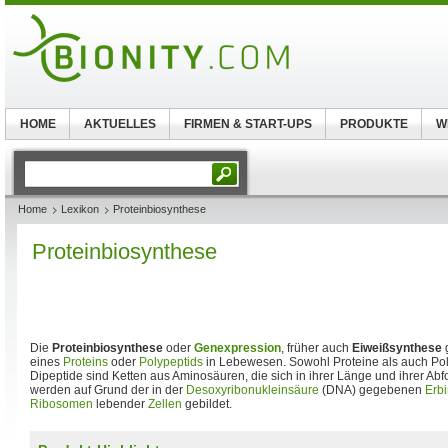
HOME
AKTUELLES
FIRMEN & START-UPS
PRODUKTE
W
Home
Lexikon
Proteinbiosynthese
Proteinbiosynthese
Die
Proteinbiosynthese
oder
Genexpression
, früher auch
Eiweißsynthese
g
eines
Proteins
oder
Polypeptids
in Lebewesen. Sowohl Proteine als auch Pol
Dipeptide sind Ketten aus Aminosäuren, die sich in ihrer Länge und ihrer Abf
werden auf Grund der in der
Desoxyribonukleinsäure
(DNA) gegebenen
Erbi
Ribosomen
lebender
Zellen
gebildet.