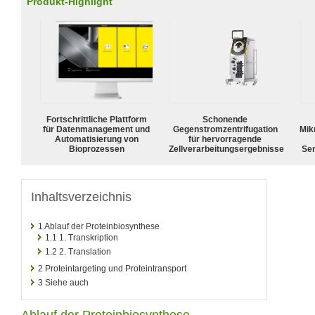
Produkt-Highlight
Fortschrittliche Plattform
Schonende
für Datenmanagement und
Gegenstromzentrifugation
Mik
Automatisierung von
für hervorragende
Bioprozessen
Zellverarbeitungsergebnisse
Sen
Inhaltsverzeichnis
1
Ablauf der Proteinbiosynthese
1.1
1. Transkription
1.2
2. Translation
2
Proteintargeting und Proteintransport
3
Siehe auch
Ablauf der Proteinbiosynthese