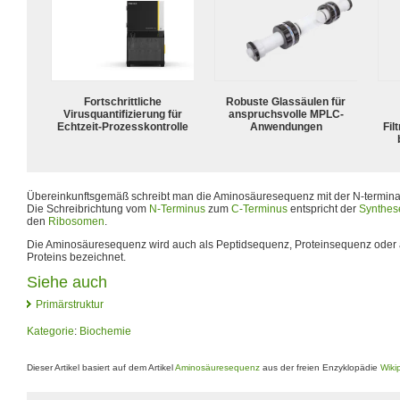
Fortschrittliche
Robuste Glassäulen für
Virusquantifizierung für
anspruchsvolle MPLC-
Echtzeit-Prozesskontrolle
Anwendungen
Fil
Übereinkunftsgemäß schreibt man die Aminosäuresequenz mit der N-termin
Die Schreibrichtung vom
N-Terminus
zum
C-Terminus
entspricht der
Synthes
den
Ribosomen
.
Die Aminosäuresequenz wird auch als Peptidsequenz, Proteinsequenz oder
Proteins bezeichnet.
Siehe auch
Primärstruktur
Kategorie
:
Biochemie
Dieser Artikel basiert auf dem Artikel
Aminosäuresequenz
aus der freien Enzyklopädie
Wiki