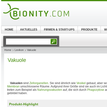
HOME
AKTUELLES
FIRMEN & START-UPS
PRODUKTE
W
Home
Lexikon
Vakuole
Vakuole
Vakuolen
sind
Zellorganellen
. Sie sind ähnlich wie
Vesikel
gebaut, aber seh
Membran
umschlossene Räume. Aufgrund ihrer Größe sind sie auch im Licht
treten zum Beispiel als
Nahrungsvakuolen
auf, die sich durch
Phagozytose
au
gebildet haben.
Produkt-Highlight