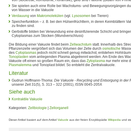
Sie spielen auch eine Rolle bei Wachstums- und Bewegungsvorgängen d
von Wasser in die Vakuole
Verdauung
von
Makromolekülen
(vgl.
Lysosomen
bei Tieren)
Speicherfunktion – z. B. bei den Hülsenfrüchtlern, in deren Keimblättern V
zu finden sind.
Gerbstoffe bilden bei Verwundung eine desinfizierende Schicht und bringen
Cytoplasmas zum Stocken (Wundverschluss)
Die Bildung einer Vakuole findet beim
Zellwachstum
statt. Innerhalb des St
Pflanzenzelle vergrößert sich das Volumen der Zelle durch
osmotische
Wasse
des
Cytoplasmas
jedoch nicht schnell genug mitwächst, entstehen Hohlräum
Tonoplasten
vom anliegenden Plasma abgetrennt werden. Am Ende des Wach
Vakuole oft einen so großen Raum ein, dass das
Zytoplasma
nur mehr eine 
Plasmalemma
und Tonoplast bildet. So entsteht die Zentralvakuole.
Literatur
Gudrun Hoffmann-Thoma:
Die Vakuole - Recycling und Entsorgung in der P
unserer Zeit 31(5), S. 313 – 322 (2001), ISSN 0045-205X
Siehe auch
Kontraktile Vakuole
Kategorien:
Zellbiologie
|
Zellorganell
Dieser Artikel basiert auf dem Artikel
Vakuole
aus der freien Enzyklopädie
Wikipedia
und ste