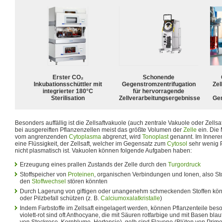
Erster CO₂
Schonende
Inkubationsschüttler mit
Gegenstromzentrifugation
Zel
integrierter 180°C
für hervorragende
Sterilisation
Zellverarbeitungsergebnisse
Ge
Besonders auffällig ist die Zellsaftvakuole (auch zentrale Vakuole oder Zells
bei ausgereiften Pflanzenzellen meist das größte Volumen der
Zelle
ein. Die
vom angrenzenden
Cytoplasma
abgrenzt, wird
Tonoplast
genannt. Im Inneren
eine Flüssigkeit, der Zellsaft, welcher im Gegensatz zum
Cytosol
sehr wenig P
nicht plasmatisch ist. Vakuolen können folgende Aufgaben haben:
Erzeugung eines prallen Zustands der Zelle durch den
Turgordruck
Stoffspeicher von
Proteinen
, organischen Verbindungen und Ionen, also Sto
den
Stoffwechsel
stören könnten
Durch Lagerung von giftigen oder unangenehm schmeckenden Stoffen könne
oder Pilzbefall schützen (z. B.
Calciumoxalatkristalle
)
Indem Farbstoffe im Zellsaft eingelagert werden, können Pflanzenteile bes
violett-rot sind oft Anthocyane, die mit Säuren rotfarbige und mit Basen bla
von Stockrose, Kornblume, Hortensie), gelb sind Flavone (Blüten von Pri