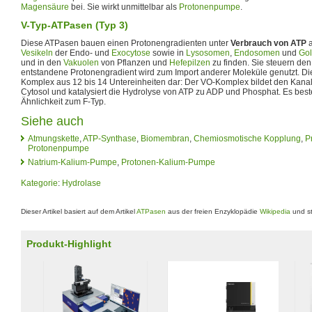
Magensäure
bei. Sie wirkt unmittelbar als
Protonenpumpe
.
V-Typ-ATPasen (Typ 3)
Diese ATPasen bauen einen Protonengradienten unter
Verbrauch von ATP
a
Vesikeln
der Endo- und
Exocytose
sowie in
Lysosomen
,
Endosomen
und
Gol
und in den
Vakuolen
von Pflanzen und
Hefepilzen
zu finden. Sie steuern den
entstandene Protonengradient wird zum Import anderer Moleküle genutzt. Di
Komplex aus 12 bis 14 Untereinheiten dar: Der VO-Komplex bildet den Kanal
Cytosol und katalysiert die Hydrolyse von ATP zu ADP und Phosphat. Es beste
Ähnlichkeit zum F-Typ.
Siehe auch
Atmungskette
,
ATP-Synthase
,
Biomembran
,
Chemiosmotische Kopplung
,
P
Protonenpumpe
Natrium-Kalium-Pumpe
,
Protonen-Kalium-Pumpe
Kategorie
:
Hydrolase
Dieser Artikel basiert auf dem Artikel
ATPasen
aus der freien Enzyklopädie
Wikipedia
und st
Produkt-Highlight