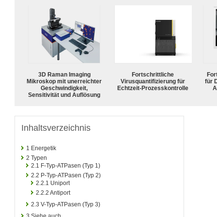
3D Raman Imaging
Fortschrittliche
For
Mikroskop mit unerreichter
Virusquantifizierung für
für
Geschwindigkeit,
Echtzeit-Prozesskontrolle
A
Sensitivität und Auflösung
Inhaltsverzeichnis
1
Energetik
2
Typen
2.1
F-Typ-ATPasen (Typ 1)
2.2
P-Typ-ATPasen (Typ 2)
2.2.1
Uniport
2.2.2
Antiport
2.3
V-Typ-ATPasen (Typ 3)
3
Siehe auch