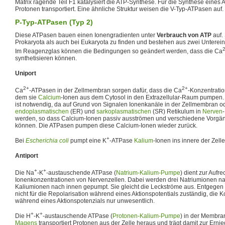
Matrix ragende Teil F1 katalysiert die ATP-Synthese. Für die Synthese eines
Protonen transportiert. Eine ähnliche Struktur weisen die V-Typ-ATPasen auf.
P-Typ-ATPasen (Typ 2)
Diese ATPasen bauen einen Ionengradienten unter
Verbrauch von ATP
auf.
Prokaryota als auch bei Eukaryota zu finden und bestehen aus zwei Unterein
Im Reagenzglas können die Bedingungen so geändert werden, dass die Ca
synthetisieren können.
Uniport
2+
2+
Ca
-ATPasen in der Zellmembran sorgen dafür, dass die Ca
-Konzentrati
dem sie
Calcium
-Ionen aus dem Cytosol in den Extrazellular-Raum pumpen. 
ist notwendig, da auf Grund von Signalen Ionenkanäle in der Zellmembran 
endoplasmatischen
(ER) und
sarkoplasmatischen
(SR) Retikulum in
Nerven
werden, so dass Calcium-Ionen passiv ausströmen und verschiedene Vorgänge
können. Die ATPasen pumpen diese Calcium-Ionen wieder zurück.
+
Bei
Escherichia coli
pumpt eine K
-ATPase
Kalium
-Ionen ins innere der Zelle
Antiport
+
+
Die Na
-K
-austauschende ATPase (
Natrium-Kalium-Pumpe
) dient zur Aufr
Ionenkonzentrationen von Nervenzellen. Dabei werden drei Natriumionen n
Kaliumionen nach innen gepumpt. Sie gleicht die Leckströme aus. Entgegen e
nicht für die Repolarisation während eines Aktionspotentials zuständig, die 
während eines Aktionspotenzials nur unwesentlich.
+
+
Die H
-K
-austauschende ATPase (
Protonen-Kalium-Pumpe
) in der Membra
Magens
transportiert Protonen aus der Zelle heraus und trägt damit zur Ern