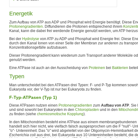
Energetik
Zum Aufbau von ATP aus ADP und Phosphat wird Energie benötigt. Diese En
Protonengradienten
. Diffundieren die Protonen entsprechend ihrem
Konzentr
Kanal, kann die dabei frei werdende Energie genutzt werden, um ATP herzust
Bei der
Hydrolyse
von ATP zu ADP und Phosphat wird Energie frei. Diese Ener
durch den Kanal Ionen von einer Seite der Membran zur anderen zu transpor
Konzentrationsgefälle aufzubauen.
Dieser Protonengradient kann wiederum zum Transport anderer Moleküle o
genutzt werden.
Eine ATPase ist auch an der Ausscheidung von
Proteinen
bei
Bakterien
beteil
Typen
Man unterscheidet bei den ATPasen drei Typen: F- und P-Typ kommen sowoh
Eukaryota vor, der V-Typ ist nur bei Eukaryota zu finden.
F-Typ-ATPasen (Typ 1)
Diese ATPasen nutzen einen
Protonengradienten
zum
Aufbau von ATP
. Sie
und sind sowohl bei Eukaryoten in den
Chloroplasten
und in den
Mitochondr
zu finden (siehe
chemiosmotische Kopplung
).
In den Mitochondrien besteht eine ATPase aus einem membrangebundenen 
handelt sich hier nicht, wie vielfach falsch ausgesprochen um die F "null"- Un
"o"- Untereinheit. Das "o" wird abgeleitet von der Oligomycin-Hemmbarkeit die
Escherichia coli
aus drei, bei Eukaryota aus 10 Untereinheiten besteht, die de