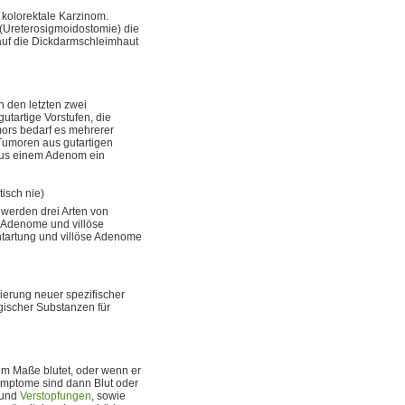
 kolorektale Karzinom.
(Ureterosigmoidostomie) die
uf die Dickdarmschleimhaut
 den letzten zwei
tartige Vorstufen, die
mors bedarf es mehrerer
Tumoren aus gutartigen
aus einem Adenom ein
isch nie)
werden drei Arten von
 Adenome und villöse
tartung und villöse Adenome
zierung neuer spezifischer
gischer Substanzen für
em Maße blutet, oder wenn er
mptome sind dann Blut oder
und
Verstopfungen
, sowie