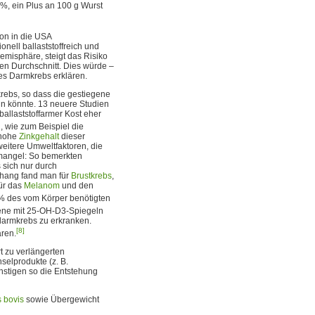
9%, ein Plus an 100 g Wurst
on in die USA
nell ballaststoffreich und
Hemisphäre, steigt das Risiko
en Durchschnitt. Dies würde –
es Darmkrebs erklären.
rebs, so dass die gestiegene
in könnte. 13 neuere Studien
allaststoffarmer Kost eher
, wie zum Beispiel die
 hohe
Zinkgehalt
dieser
weitere Umweltfaktoren, die
nmangel: So bemerkten
s sich nur durch
hang fand man für
Brustkrebs
,
ür das
Melanom
und den
 % des vom Körper benötigten
ene mit 25-OH-D3-Spiegeln
kdarmkrebs zu erkranken.
[8]
ären.
t zu verlängerten
elprodukte (z. B.
stigen so die Entstehung
 bovis
sowie Übergewicht