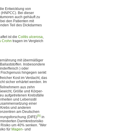
 die Entwicklung von
(HNPCC). Bei dieser
tumoren auch gehäuft zu
t bei den Patienten mit
enden Teil des Dickdarmes
aftet ist die
Colitis ulcerosa
,
s Crohn
tragen im Vergleich
hlernährung mit übermäßiger
 Ballaststoffen. Insbesondere
nderfleisch ) oder
r Fischgenuss hingegen senkt
freicher Kost im Verdacht, das
cht sicher erhärtet werden. Im
 Teilnehmern aus zehn
ewicht, Größe und Körper-
neu aufgetretenen Krebsfälle
nheiten und Lebensstil
e Zusammensetzung einer
r Krebs und anderen
dienzentren am Deutschen
[5]
ährungsforschung (DIFE)
in
rminderten Darmkrebsrisiko
n Risiko um 40% senken. "Wer
siko für
Magen
- und