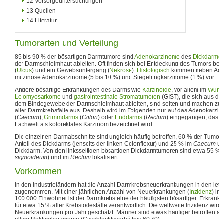
12
Vorsorgeuntersuchungen
13
Quellen
14
Literatur
Tumorarten und Verteilung
85 bis 90 % der bösartigen Darmtumore sind
Adenokarzinome
des
Dickdarm
der Darmschleimhaut ableiten. Oft finden sich bei Entdeckung des Tumors be
(
Ulcus
) und ein Gewebsuntergang (
Nekrose
).
Histologisch
kommen neben Ad
muzinöse Adenokarzinome (5 bis 10 %) und Siegelringkarzinome (1 %) vor.
Andere bösartige Erkrankungen des Darms wie
Karzinoide
, vor allem im
Wur
Leiomyosarkome
und
gastrointestinale Stromatumoren
(GIST), die sich aus d
dem Bindegewebe der Darmschleimhaut ableiten, sind selten und machen 
aller Darmkrebsfälle aus. Deshalb wird im Folgenden nur auf das Adenokar
(
Caecum
),
Grimmdarms
(
Colon
) oder
Enddarms
(
Rectum
) eingegangen, das
Fachwelt als kolorektales Karzinom bezeichnet wird.
Die einzelnen Darmabschnitte sind ungleich häufig betroffen, 60 % der Tumor
Anteil des Dickdarms (jenseits der linken Colonflexur) und 25 % im
Caecum
u
Dickdarm. Von den linksseitigen bösartigen Dickdarmtumoren sind etwa 55 %
sigmoideum
) und im
Rectum
lokalisiert.
Vorkommen
In den Industrieländern hat die Anzahl Darmkrebsneuerkrankungen in den let
zugenommen. Mit einer jährlichen Anzahl von Neuerkrankungen (
Inzidenz
) 
100.000 Einwohner ist der Darmkrebs eine der häufigsten bösartigen Erkrank
für etwa 15 % aller Krebstodesfälle verantwortlich. Die weltweite Inzidenz wir
Neuerkrankungen pro Jahr geschätzt. Männer sind etwas häufiger betroffen als
allem Rektumkarzinome (Geschlechtsverhältnis 60:40).