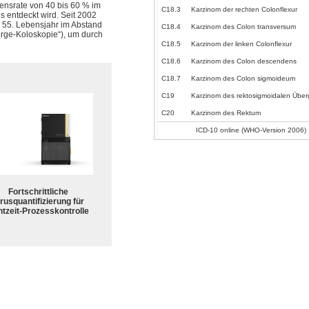
ensrate von 40 bis 60 % im
C18.3
Karzinom der rechten Colonflexur
 entdeckt wird. Seit 2002
m 55. Lebensjahr im Abstand
C18.4
Karzinom des Colon transversum
rge-Koloskopie“), um durch
C18.5
Karzinom der linken Colonflexur
C18.6
Karzinom des Colon descendens
C18.7
Karzinom des Colon sigmoideum
C19
Karzinom des rektosigmoidalen Übe
C20
Karzinom des Rektum
ICD-10 online (WHO-Version 2006)
Fortschrittliche
rusquantifizierung für
tzeit-Prozesskontrolle