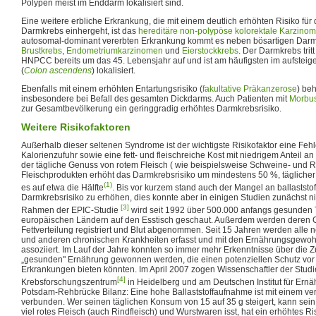
Polypen meist im Enddarm lokalisiert sind.
Eine weitere erbliche Erkrankung, die mit einem deutlich erhöhten Risiko für
Darmkrebs einhergeht, ist das
hereditäre non-polypöse kolorektale Karzinom
autosomal-dominant vererbten Erkrankung kommt es neben bösartigen Darm
Brustkrebs
,
Endometriumkarzinomen
und
Eierstockkrebs
. Der Darmkrebs trit
HNPCC bereits um das 45. Lebensjahr auf und ist am häufigsten im aufsteig
(
Colon ascendens
) lokalisiert.
Ebenfalls mit einem erhöhten Entartungsrisiko (
fakultative Präkanzerose
) beh
insbesondere bei Befall des gesamten Dickdarms. Auch Patienten mit
Morbu
zur Gesamtbevölkerung ein geringgradig erhöhtes Darmkrebsrisiko.
Weitere Risikofaktoren
Außerhalb dieser seltenen Syndrome ist der wichtigste Risikofaktor eine Fe
Kalorienzufuhr sowie eine fett- und fleischreiche Kost mit niedrigem Anteil an
der tägliche Genuss von rotem Fleisch ( wie beispielsweise Schweine- und Ri
Fleischprodukten erhöht das Darmkrebsrisiko um mindestens 50 %, tägliche
(1)
es auf etwa die Hälfte
. Bis vor kurzem stand auch der Mangel an ballaststof
Darmkrebsrisiko zu erhöhen, dies konnte aber in einigen Studien zunächst ni
[3]
Rahmen der EPIC-Studie
wird seit 1992 über 500.000 anfangs gesunden
europäischen Ländern auf den Esstisch geschaut. Außerdem werden deren G
Fettverteilung registriert und Blut abgenommen. Seit 15 Jahren werden alle 
und anderen chronischen Krankheiten erfasst und mit den Ernährungsgewoh
assoziiert. Im Lauf der Jahre konnten so immer mehr Erkenntnisse über di
„gesunden" Ernährung gewonnen werden, die einen potenziellen Schutz vo
Erkrankungen bieten könnten. Im April 2007 zogen Wissenschaftler der Stu
[4]
Krebsforschungszentrum
in Heidelberg und am Deutschen Institut für Ern
Potsdam-Rehbrücke Bilanz: Eine hohe Ballaststoffaufnahme ist mit einem ve
verbunden. Wer seinen täglichen Konsum von 15 auf 35 g steigert, kann sei
viel rotes Fleisch (auch Rindfleisch) und Wurstwaren isst, hat ein erhöhtes Ri