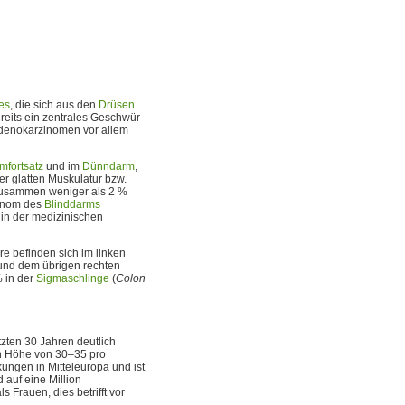
es
, die sich aus den
Drüsen
reits ein zentrales Geschwür
enokarzinomen vor allem
mfortsatz
und im
Dünndarm
,
er glatten Muskulatur bzw.
zusammen weniger als 2 %
zinom des
Blinddarms
 in der medizinischen
e befinden sich im linken
nd dem übrigen rechten
 in der
Sigmaschlinge
(
Colon
zten 30 Jahren deutlich
in Höhe von 30–35 pro
ungen in Mitteleuropa und ist
d auf eine Million
 Frauen, dies betrifft vor