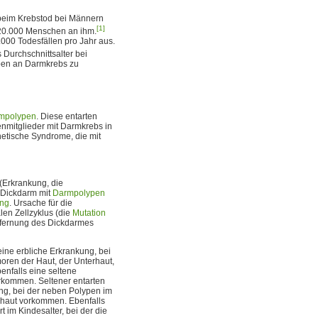
 beim Krebstod bei Männern
[1]
s 20.000 Menschen an ihm.
.000 Todesfällen pro Jahr aus.
Durchschnittsalter bei
eben an Darmkrebs zu
mpolypen
. Diese entarten
enmitglieder mit Darmkrebs in
netische Syndrome, die mit
(Erkrankung, die
r Dickdarm mit
Darmpolypen
ng
. Ursache für die
len Zellzyklus (die
Mutation
tfernung des Dickdarmes
 eine erbliche Erkrankung, bei
oren der Haut, der Unterhaut,
benfalls eine seltene
rkommen. Seltener entarten
ung, bei der neben Polypen im
haut vorkommen. Ebenfalls
t im Kindesalter, bei der die