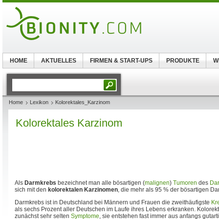
HOME
AKTUELLES
FIRMEN & START-UPS
PRODUKTE
W
Home
Lexikon
Kolorektales_Karzinom
Kolorektales Karzinom
Als
Darmkrebs
bezeichnet man alle bösartigen (
malignen
)
Tumoren
des
Da
sich mit den
kolorektalen Karzinomen
, die mehr als 95 % der bösartigen 
Darmkrebs ist in Deutschland bei Männern und Frauen die zweithäufigste
Kr
als sechs Prozent aller Deutschen im Laufe ihres Lebens erkranken. Kolore
zunächst sehr selten
Symptome
, sie entstehen fast immer aus anfangs gutar