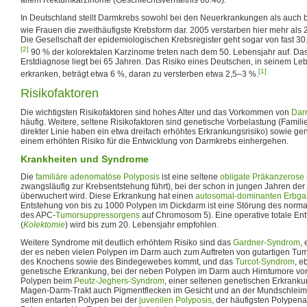
In Deutschland stellt Darmkrebs sowohl bei den Neuerkrankungen als auch
wie Frauen die zweithäufigste Krebsform dar. 2005 verstarben hier mehr al
Die Gesellschaft der epidemiologischen Krebsregister geht sogar von fast 30
[2]
90 % der kolorektalen Karzinome treten nach dem 50. Lebensjahr auf. Das 
Erstdiagnose liegt bei 65 Jahren. Das Risiko eines Deutschen, in seinem L
[1]
erkranken, beträgt etwa 6 %, daran zu versterben etwa 2,5–3 %.
Risikofaktoren
Die wichtigsten Risikofaktoren sind hohes Alter und das Vorkommen von
Dar
häufig. Weitere, seltene Risikofaktoren sind genetische Vorbelastung (Famili
direkter Linie haben ein etwa dreifach erhöhtes Erkrankungsrisiko) sowie ge
einem erhöhten Risiko für die Entwicklung von Darmkrebs einhergehen.
Krankheiten und Syndrome
Die
familiäre adenomatöse Polyposis
ist eine seltene
obligate Präkanzerose
zwangsläufig zur Krebsentstehung führt), bei der schon in jungen Jahren de
überwuchert wird. Diese Erkrankung hat einen
autosomal-dominanten
Erbga
Entstehung von bis zu 1000 Polypen im Dickdarm ist eine Störung des norma
des APC-
Tumorsuppressorgens
auf Chromosom 5). Eine operative totale En
(
Kolektomie
) wird bis zum 20. Lebensjahr empfohlen.
Weitere Syndrome mit deutlich erhöhtem Risiko sind das
Gardner-Syndrom
,
der es neben vielen Polypen im Darm auch zum Auftreten von gutartigen Tum
des Knochens sowie des Bindegewebes kommt, und das
Turcot-Syndrom
, e
genetische Erkrankung, bei der neben Polypen im Darm auch Hirntumore vo
Polypen beim
Peutz-Jeghers-Syndrom
, einer seltenen genetischen Erkrank
Magen-Darm-Trakt auch Pigmentflecken im Gesicht und an der Mundschleim
selten entarten Polypen bei der
juvenilen Polyposis
, der häufigsten Polypenar