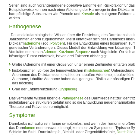
Selten sind auch vorangegangene operative Eingriffe ein Risikofaktor für das
Beispielsweise können nach einer Ableitung der Harnwege in den Dickdarm 
harnpflichtige Substanzen wie Phenole und
Kresole
als mutagene Faktoren a
wirken.
Pathogenese
Das molekularbiologische Wissen über die Entstehung des Darmkrebs hat in
Jahrzehnten enorm zugenommen. Meist entwickelt sich der Darmkrebs über gu
Dickdarm
adenome
(sog.
Polypen
). Für die Entwicklung eines bösartigen Tu
genetischer Veränderungen. Dieses Modell der Entwicklung von bösartigen 
Vorstufen nennt man
Adenom-Karzinom-Sequenz
nach Vogelstein. Ob sich 
bösartiger Tumor entwickelt, ist von drei Faktoren abhängig:
Größe (Adenome mit einer Größe von unter einem Zentimeter entarten prakt
histologischer Typ (bei der feingeweblichen (
histologischen
) Untersuchung 
Adenomen des Dickdarms unterschieden: tubuläre Adenome, tubulovillöse
Adenome; tubuläre Adenome haben das geringste Risiko zur bösartigen En
das höchste)
Grad der Entdifferenzierung (
Dysplasie
)
Das vermehrte Wissen über die
Pathogenese
des Darmkrebs hat zur Identifi
molekularer Zielstrukturen geführt und so die Entwicklung neuer pharmakolo
Therapie und Prävention ermöglicht.
Symptome
Darmkrebs ist häufig sehr lange symptomlos. Erst wenn der Tumor in größer
das Darm
lumen
nennenswert einengt, kommt es zu Symptomen. Typische Sy
Schleim im Stuhl, Darmkrämpfe, Bleistift- oder Ziegenköttelstühle,
Durchfälle