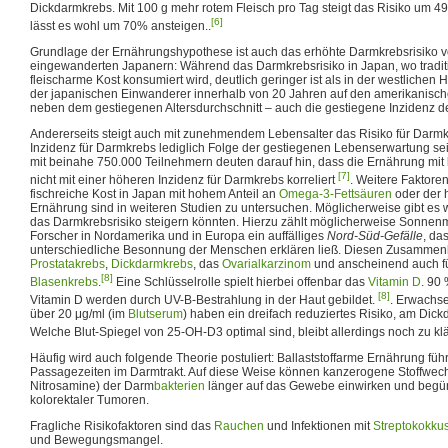
Dickdarmkrebs. Mit 100 g mehr rotem Fleisch pro Tag steigt das Risiko um 4
[6]
lässt es wohl um 70% ansteigen..
Grundlage der Ernährungshypothese ist auch das erhöhte Darmkrebsrisiko v
eingewanderten Japanern: Während das Darmkrebsrisiko in Japan, wo traditio
fleischarme Kost konsumiert wird, deutlich geringer ist als in der westlichen 
der japanischen Einwanderer innerhalb von 20 Jahren auf den amerikanisch
neben dem gestiegenen Altersdurchschnitt – auch die gestiegene Inzidenz d
Andererseits steigt auch mit zunehmendem Lebensalter das Risiko für Darmk
Inzidenz für Darmkrebs lediglich Folge der gestiegenen Lebenserwartung se
mit beinahe 750.000 Teilnehmern deuten darauf hin, dass die Ernährung mit b
[7]
nicht mit einer höheren Inzidenz für Darmkrebs korreliert
. Weitere Faktoren
fischreiche Kost in Japan mit hohem Anteil an
Omega-3-Fettsäuren
oder der
Ernährung sind in weiteren Studien zu untersuchen. Möglicherweise gibt es 
das Darmkrebsrisiko steigern könnten. Hierzu zählt möglicherweise Sonne
Forscher in Nordamerika und in Europa ein auffälliges
Nord-Süd-Gefälle
, da
unterschiedliche Besonnung der Menschen erklären ließ. Diesen Zusammen
Prostatakrebs
,
Dickdarmkrebs
, das
Ovarialkarzinom
und anscheinend auch f
[8]
Blasenkrebs
.
Eine Schlüsselrolle spielt hierbei offenbar das
Vitamin D
. 90
[8]
Vitamin D werden durch UV-B-Bestrahlung in der Haut gebildet.
. Erwachs
über 20 μg/ml (im
Blutserum
) haben ein dreifach reduziertes Risiko, am Dic
Welche Blut-Spiegel von 25-OH-D3 optimal sind, bleibt allerdings noch zu kl
Häufig wird auch folgende Theorie postuliert: Ballaststoffarme Ernährung führ
Passagezeiten im Darmtrakt. Auf diese Weise können kanzerogene Stoffwechs
Nitrosamine) der Darm
bakterien
länger auf das Gewebe einwirken und begün
kolorektaler Tumoren.
Fragliche Risikofaktoren sind das
Rauchen
und Infektionen mit
Streptokokkus
und Bewegungsmangel.