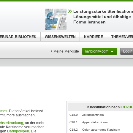
Leistungsstarke Sterilisations
Lösungsmittel und ölhaltige
Formulierungen
EBINAR-BIBLIOTHEK
WISSENSWELTEN
KARRIERE
THEMENWE
Meine Merkliste
my.bionity.com
Logi
Klassifikation nach
ICD-10
rmes
. Dieser Artikel befasst
Darmtumore ausmachen.
C18.0
Zökumkarzinom
C18.1
Appendixkarzinom
ebserkrankung
, an der mehr
ktale Karzinome verursachen
C18.2
Colon ascendens Karzinom
tigen
Darmpolypen
. Die