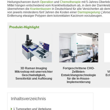
Heilungschancen durch
Operation
und
Chemotherapie
mit 5-Jahres-Überleb
Mittel hängen entscheidend vom Krankheitsstadium ab, in dem der Darmkrebs
übernehmen die
Krankenkassen
in Deutschland für alle Versicherten ab de
von jeweils mindestens fünf Jahren die Kosten einer
Darmspiegelung
(„Vorso
Entfernung etwaiger Polypen dem kolorektalen Karzinom vorzubeugen.
Produkt-Highlight
3D Raman Imaging
Fortgeschrittene CHO-
Mikroskop mit unerreichter
Zelllinien-
Vi
Geschwindigkeit,
Entwicklungstechnologie
Ech
Sensitivität und Auflösung
für die In-House-
Implementierung
Inhaltsverzeichnis
1
Tumorarten und Verteilung