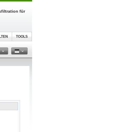
filtration für
LTEN
TOOLS
n