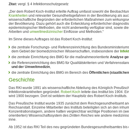
Zitat:
vergl. § 4 Infektionsschutzgesetz
„Der dem Robert Koch-Institut erteilte Auftrag umfasst sowohl die Beobachtun
Krankheiten
und relevanter Gesundheitsgefahren in der Bevölkerung als auc
wissenschaftliche Begründen der erforderlichen Maßnahmen zum wirkungsvo
der Bevölkerung. Dazu gehört auch die Entwicklung erforderlicher diagnostis
epidemiologischer Methoden, die nicht anderweitig verfügbar sind, sowie d
Arbeiten und
umweltmedizinischer
Einflüsse und Methoden.“
Im Sinne dieses Auftrages ist das Robert Koch-Institut:
die zentrale Forschungs- und Referenzeinrichtung des Bundesministeriums
dem Gebiet der biomedizinischen Wissenschaften, insbesondere der
Infek
die zentrale Einrichtung des BMG für die maßnahmeorientierte
Analyse ge
die Referenzeinrichtung des BMG für Qualitätskriterien und Verfahrensstan
und der Umweltmedizin
,
die zentrale Einrichtung des BMG im Bereich des
Öffentlichen (staatlich
Geschichte
Das RKI wurde 1891 als wissenschaftliche Abteilung des Königlich Preußischen
Infektionskrankheiten gegründet.
Robert Koch
leitete das Institut bis 1904. 
wird 1900 bezogen. Dort ist seitdem der Hauptsitz des Robert Koch-Instituts.
Das Preußische Institut wurde 1935 zunächst dem Reichsgesundheitsamt an
Reichsanstalt. Einzelne Mitarbeiter des Instituts beteiligten sich an den i
Konzentrationslagern, andere hatten vergleichbar wichtige Positionen im (we
orientierten) Wissenschaftssystem des
Dritten Reiches
wie andere medizinisc
inne.
Ab 1952 ist das RKI Teil des neu gegründeten Bundesgesundheitsamtes bis