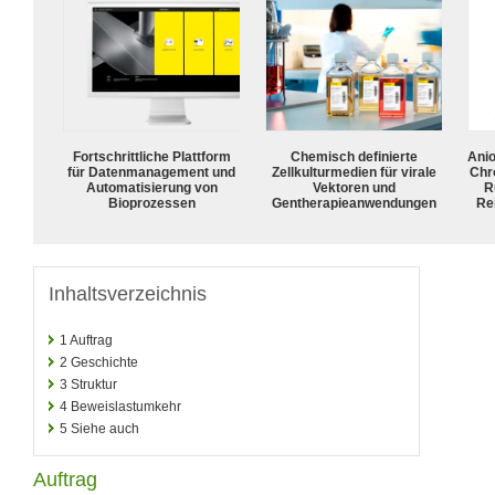
Fortschrittliche Plattform
Chemisch definierte
Ani
für Datenmanagement und
Zellkulturmedien für virale
Chr
Automatisierung von
Vektoren und
R
Bioprozessen
Gentherapieanwendungen
Rei
Inhaltsverzeichnis
1
Auftrag
2
Geschichte
3
Struktur
4
Beweislastumkehr
5
Siehe auch
Auftrag