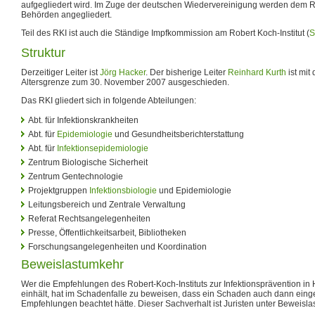
aufgegliedert wird. Im Zuge der deutschen Wiedervereinigung werden dem
Behörden angegliedert.
Teil des RKI ist auch die Ständige Impfkommission am Robert Koch-Institut (
S
Struktur
Derzeitiger Leiter ist
Jörg Hacker
. Der bisherige Leiter
Reinhard Kurth
ist mit
Altersgrenze zum 30. November 2007 ausgeschieden.
Das RKI gliedert sich in folgende Abteilungen:
Abt. für Infektionskrankheiten
Abt. für
Epidemiologie
und Gesundheitsberichterstattung
Abt. für
Infektionsepidemiologie
Zentrum Biologische Sicherheit
Zentrum Gentechnologie
Projektgruppen
Infektionsbiologie
und Epidemiologie
Leitungsbereich und Zentrale Verwaltung
Referat Rechtsangelegenheiten
Presse, Öffentlichkeitsarbeit, Bibliotheken
Forschungsangelegenheiten und Koordination
Beweislastumkehr
Wer die Empfehlungen des Robert-Koch-Instituts zur Infektionsprävention in 
einhält, hat im Schadenfalle zu beweisen, dass ein Schaden auch dann einge
Empfehlungen beachtet hätte. Dieser Sachverhalt ist Juristen unter Beweisl