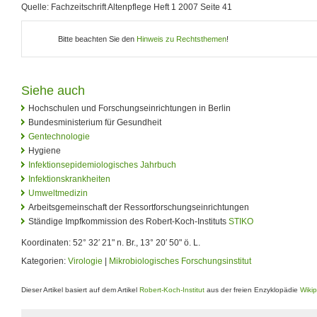
Quelle: Fachzeitschrift Altenpflege Heft 1 2007 Seite 41
Bitte beachten Sie den
Hinweis zu Rechtsthemen
!
Siehe auch
Hochschulen und Forschungseinrichtungen in Berlin
Bundesministerium für Gesundheit
Gentechnologie
Hygiene
Infektionsepidemiologisches Jahrbuch
Infektionskrankheiten
Umweltmedizin
Arbeitsgemeinschaft der Ressortforschungseinrichtungen
Ständige Impfkommission des Robert-Koch-Instituts
STIKO
Koordinaten: 52° 32′ 21" n. Br., 13° 20′ 50" ö. L.
Kategorien:
Virologie
|
Mikrobiologisches Forschungsinstitut
Dieser Artikel basiert auf dem Artikel
Robert-Koch-Institut
aus der freien Enzyklopädie
Wiki