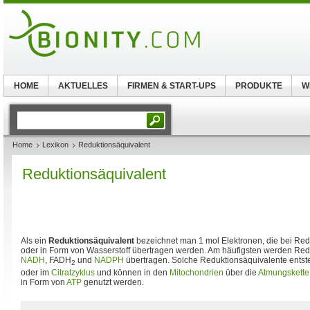
HOME
AKTUELLES
FIRMEN & START-UPS
PRODUKTE
W
Home
Lexikon
Reduktionsäquivalent
Reduktionsäquivalent
Als ein
Reduktionsäquivalent
bezeichnet man 1 mol Elektronen, die bei Red
oder in Form von Wasserstoff übertragen werden. Am häufigsten werden Red
NADH
, FADH
und
NADPH
übertragen. Solche Reduktionsäquivalente entste
2
oder im
Citratzyklus
und können in den
Mitochondrien
über die
Atmungskette
in Form von
ATP
genutzt werden.