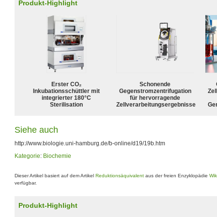
Produkt-Highlight
Erster CO₂
Schonende
Inkubationsschüttler mit
Gegenstromzentrifugation
Zel
integrierter 180°C
für hervorragende
Sterilisation
Zellverarbeitungsergebnisse
Ge
Siehe auch
http://www.biologie.uni-hamburg.de/b-online/d19/19b.htm
Kategorie
:
Biochemie
Dieser Artikel basiert auf dem Artikel
Reduktionsäquivalent
aus der freien Enzyklopädie
Wik
verfügbar.
Produkt-Highlight